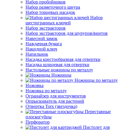
Набор пробойников
Набор разметочного шнура
Набор торцевых насадок
Набор
шестигранных ключей
Набор экстракторов
Набор экстракторов для шурупов/винтов
Навесной замок
Наждачная бумага
Накидной ключ
Напильник
Насадка крестообразная для отвертки
Насадка шлицевая для отвертки
Настольные ножницы по металлу
Ножницы
Ножницы по металлу
Ножовка
Ножовка по металлу
Огранайзер для инструментов
Опрыскиватель для растений
Отвертка Torx (звездочка)
Переставные
плоскогубцы
Перфоратор
Пистолет для