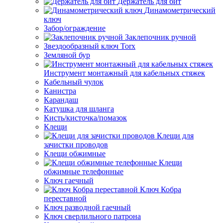
Держатель для бит
Динамометрический
ключ
Забор/ограждение
Заклепочник ручной
Звездообразный ключ Torx
Земляной бур
Инструмент монтажный для кабельных стяжек
Кабельный чулок
Канистра
Карандаш
Катушка для шланга
Кисть/кисточка/помазок
Клещи
Клещи для
зачистки проводов
Клещи обжимные
Клещи
обжимные телефонные
Ключ гаечный
Ключ Кобра
переставной
Ключ разводной гаечный
Ключ сверлильного патрона