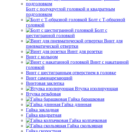
Болт с полукруглой головкой и квадратным
подголовком
Болт с Т-образной
головкой
Болт с
шестигранной головкой
Винт для
пневматической отвертки
Винт для розетки
Винт с кольцом
Винт с накатанной
головкой
Винт с шестигранным отверстием в головке
Винт самонарезающий
Винтовая заклепка
Втулка изолирующая
Втулка резьбовая
Гайка барашковая
Гайка длинная
Гайка закладная
Гайка квадратная
Гайка колпачковая
Гайка скользящая
Гайка скоростная