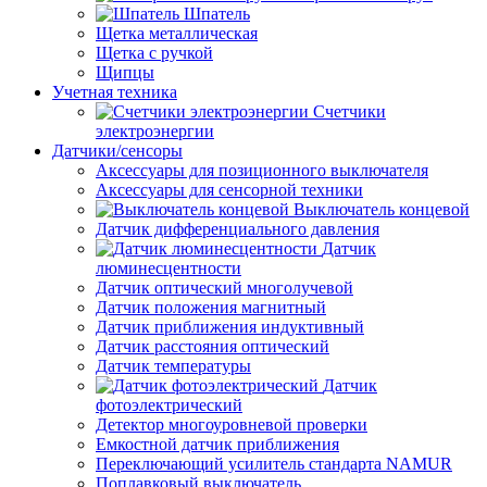
Шпатель
Щетка металлическая
Щетка с ручкой
Щипцы
Учетная техника
Счетчики
электроэнергии
Датчики/сенсоры
Аксессуары для позиционного выключателя
Аксессуары для сенсорной техники
Выключатель концевой
Датчик дифференциального давления
Датчик
люминесцентности
Датчик оптический многолучевой
Датчик положения магнитный
Датчик приближения индуктивный
Датчик расстояния оптический
Датчик температуры
Датчик
фотоэлектрический
Детектор многоуровневой проверки
Емкостной датчик приближения
Переключающий усилитель стандарта NAMUR
Поплавковый выключатель