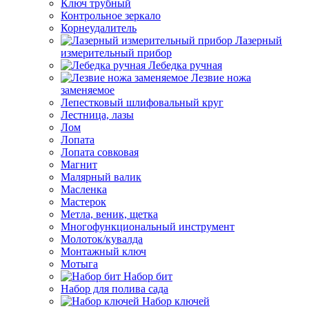
Ключ трубный
Контрольное зеркало
Корнеудалитель
Лазерный
измерительный прибор
Лебедка ручная
Лезвие ножа
заменяемое
Лепестковый шлифовальный круг
Лестница, лазы
Лом
Лопата
Лопата совковая
Магнит
Малярный валик
Масленка
Мастерок
Метла, веник, щетка
Многофункциональный инструмент
Молоток/кувалда
Монтажный ключ
Мотыга
Набор бит
Набор для полива сада
Набор ключей