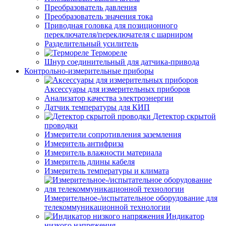
Преобразователь давления
Преобразователь значения тока
Приводная головка для позиционного
переключателя/переключателя с шарниром
Разделительный усилитель
Термореле
Шнур соединительный для датчика-привода
Контрольно-измерительные приборы
Аксессуары для измерительных приборов
Анализатор качества электроэнергии
Датчик температуры для КИП
Детектор скрытой
проводки
Измерители сопротивления заземления
Измеритель антифриза
Измеритель влажности материала
Измеритель длины кабеля
Измеритель температуры и климата
Измерительное-/испытательное оборудование для
телекоммуникационной технологии
Индикатор
низкого напряжения