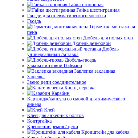
Гайка стопорная
Гайка шестигранная
Гвозди для пневматического молотка
Гвоздь
Герметик, монтажная
пена
Дюбель для полых стен
Дюбель резьбовой
Дюбель
универсальный /вставка
Дюбель-гвоздь
Зажим винтовой Гофмана
Заклепка закладная
Защелка
Звено цепи соединительное
Канат, веревка
Карабин
Картридж/капсула со смолой для химического
анкера
Клей
Клей для анкерных болтов
Контргайка
Крепление ремня / цепи
Кронштейн для кабеля
Крюк L-образный