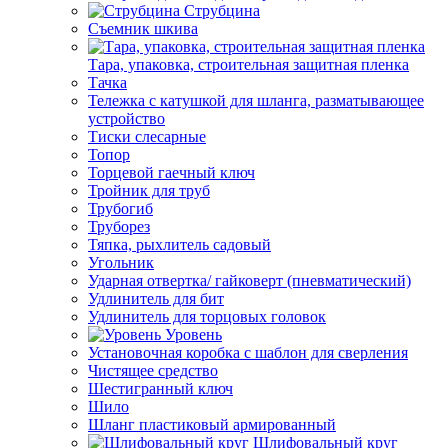
Струбцина
Съемник шкива
Тара, упаковка, строительная защитная пленка
Тачка
Тележка с катушкой для шланга, разматывающее
устройство
Тиски слесарные
Топор
Торцевой гаечный ключ
Тройник для труб
Трубогиб
Труборез
Тяпка, рыхлитель садовый
Угольник
Ударная отвертка/ гайковерт (пневматический)
Удлинитель для бит
Удлинитель для торцовых головок
Уровень
Установочная коробка с шаблон для сверления
Чистящее средство
Шестигранный ключ
Шило
Шланг пластиковый армированный
Шлифовальный круг