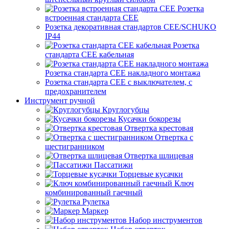
Розетка
встроенная стандарта CEE
Розетка декоративная стандартов CEE/SCHUKO
IP44
Розетка
стандарта СЕЕ кабельная
Розетка стандарта СЕЕ накладного монтажа
Розетка стандарта СЕЕ с выключателем, с
предохранителем
Инструмент ручной
Круглогубцы
Кусачки бокорезы
Отвертка крестовая
Отвертка с
шестигранником
Отвертка шлицевая
Пассатижи
Торцевые кусачки
Ключ
комбинированный гаечный
Рулетка
Маркер
Набор инструментов