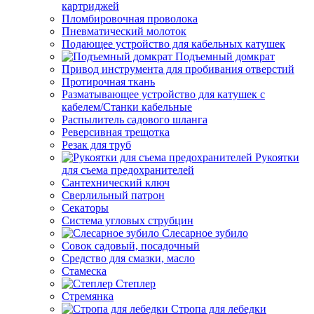
картриджей
Пломбировочная проволока
Пневматический молоток
Подающее устройство для кабельных катушек
Подъемный домкрат
Привод инструмента для пробивания отверстий
Протирочная ткань
Разматывающее устройство для катушек с
кабелем/Станки кабельные
Распылитель садового шланга
Реверсивная трещотка
Резак для труб
Рукоятки
для съема предохранителей
Сантехнический ключ
Сверлильный патрон
Секаторы
Система угловых струбцин
Слесарное зубило
Совок садовый, посадочный
Средство для смазки, масло
Стамеска
Степлер
Стремянка
Стропа для лебедки