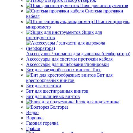
Набор отверток
Пояс для инструментов
Система протяжки
кабеля
Штангенциркуль,
микроометр
Ящик для
инструментов
Аксессуары / запчасти для дырокола (перфоратора)
Аксессуары для системы протяжки кабеля
Аксессуары для шлифования/полировки
Бит для звездообразных винтов Torx
Бит для
крестообразных винтов
Бит для отвертки
Бит для шестигранных винтов
Бит для шлицевых винтов
Блок для подъемника
Болторез
Ведро
Воронка
Газовая горелка
Грабли