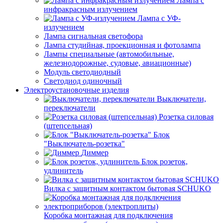
Лампа с
инфракрасным излучением
Лампа с УФ-
излучением
Лампа сигнальная светофора
Лампа студийная, проекционная и фотолампа
Лампы специальные (автомобильные,
железнодорожные, судовые, авиационные)
Модуль светодиодный
Светодиод одиночный
Электроустановочные изделия
Выключатели,
переключатели
Розетка силовая
(штепсельная)
Блок
"Выключатель-розетка"
Диммер
Блок розеток,
удлинитель
Вилка с защитным контактом бытовая SCHUKO
Коробка монтажная для подключения