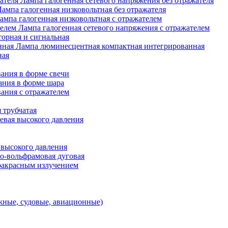
Лампа галогенная сетевого напряжения без отражателя
Лампа галогенная низковольтная без отражателя
ампа галогенная низковольтная с отражателем
Лампа галогенная сетевого напряжения с отражателем
орная и сигнальная
Лампа люминесцентная компактная интегрированная
ная
ания в форме свечи
ания в форме шара
ания с отражателем
 трубчатая
евая высокого давления
 высокого давления
о-вольфрамовая дуговая
ракрасным излучением
ные, судовые, авиационные)