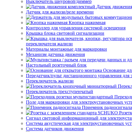
Выключатель шнуровой/диммер
Датчик движени
Датчик для жалюзи/реле времени
Кнопка нажимная
Контроллер для управления системой освещения
Крышка блока световой сигнализации
переключателя жалюзи
Материалы монтажные для маркировки
Механизм датчика движения
Настольный розеточный блок
Основание дл
Передатчик/пульт дистанционного управления для 
Переключатель жалюзи
Перек
Переключатель трехступенчатый
Переход
Поле для маркировки для электроустановочных уст
Приемник радиосигнала
Розет
Сигнал световой информационный для электроуста
Система акустическая для электроустановочных ус
Система датчиков движения