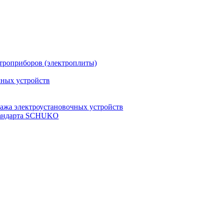
троприборов (электроплиты)
чных устройств
ажа электроустановочных устройств
стандарта SCHUKO