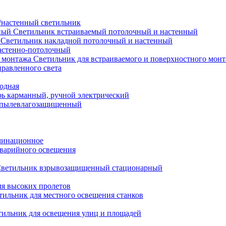
настенный светильник
Светильник встраиваемый потолочный и настенный
Светильник накладной потолочный и настенный
астенно-потолочный
Светильник для встраиваемого и поверхностного мон
равленного света
иодная
ь карманный, ручной электрический
 пылевлагозащищенный
минационное
варийного освещения
ветильник взрывозащищенный стационарный
ля высоких пролетов
тильник для местного освещения станков
тильник для освещения улиц и площадей