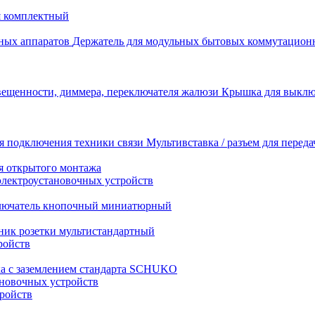
я комплектный
Держатель для модульных бытовых коммутацион
Крышка для выключ
Мультивставка / разъем для перед
я открытого монтажа
электроустановочных устройств
лючатель кнопочный миниатюрный
ник розетки мультистандартный
ройств
ка с заземлением стандарта SCHUKO
новочных устройств
тройств