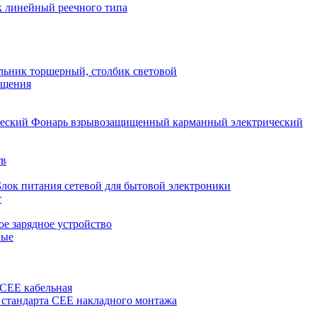
 линейный реечного типа
льник торшерный, столбик световой
ещения
Фонарь взрывозащищенный карманный электрический
тв
Блок питания сетевой для бытовой электроники
т
е зарядное устройство
ные
 CEE кабельная
 стандарта CEE накладного монтажа