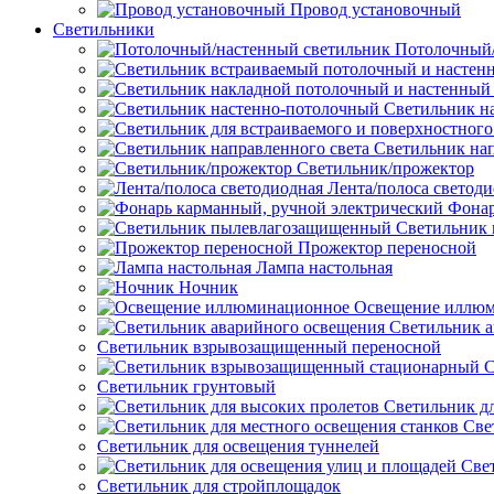
Провод установочный
Светильники
Потолочный/
Светильник н
Светильник нап
Светильник/прожектор
Лента/полоса светод
Фонар
Светильник
Прожектор переносной
Лампа настольная
Ночник
Освещение иллю
Светильник а
Светильник взрывозащищенный переносной
С
Светильник грунтовый
Светильник д
Све
Светильник для освещения туннелей
Све
Светильник для стройплощадок