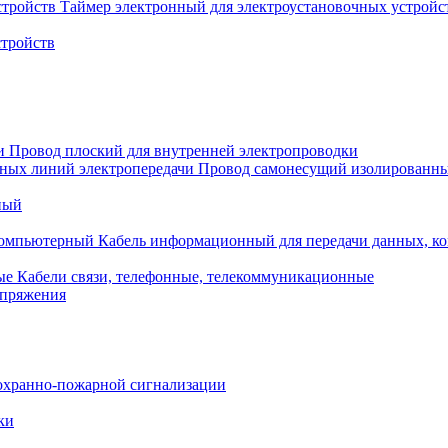
Таймер электронный для электроустановочных устройс
стройств
Провод плоский для внутренней электропроводки
Провод самонесущий изолированны
ный
Кабель информационный для передачи данных, 
Кабели связи, телефонные, телекоммуникационные
апряжения
охранно-пожарной сигнализации
ки