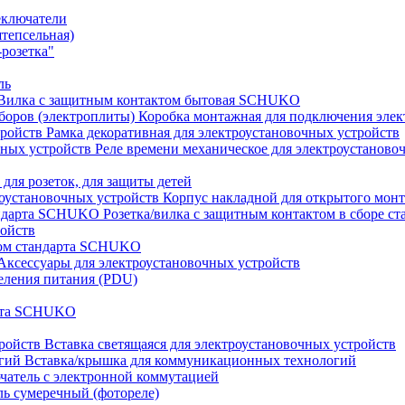
еключатели
штепсельная)
розетка"
ль
Вилка с защитным контактом бытовая SCHUKO
Коробка монтажная для подключения элек
Рамка декоративная для электроустановочных устройств
Реле времени механическое для электроустаново
 для розеток, для защиты детей
Корпус накладной для открытого монт
Розетка/вилка с защитным контактом в сборе 
ройств
том стандарта SCHUKO
Аксессуары для электроустановочных устройств
еления питания (PDU)
арта SCHUKO
Вставка светящаяся для электроустановочных устройств
Вставка/крышка для коммуникационных технологий
атель с электронной коммутацией
ь сумеречный (фотореле)