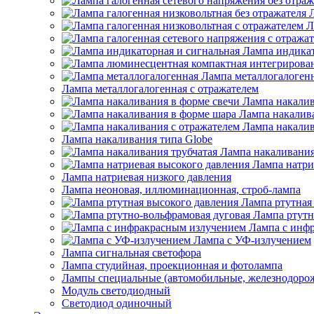
Л
Лампа индикат
Лампа металлогалоген
Лампа металлогалогенная с отражателем
Лампа накалив
Лампа накалив
Лампа накалив
Лампа накаливания типа Globe
Лампа накаливания
Лампа натри
Лампа натриевая низкого давления
Лампа неоновая, иллюминационная, строб-лампа
Лампа ртутная
Лампа ртутн
Лампа с инф
Лампа с УФ-излучением
Лампа сигнальная светофора
Лампа студийная, проекционная и фотолампа
Лампы специальные (автомобильные, железнодорож
Модуль светодиодный
Светодиод одиночный