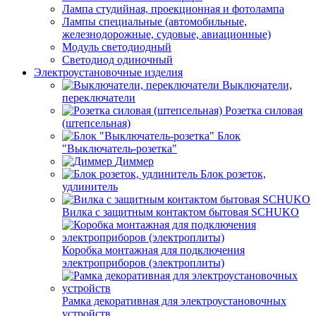
Лампа студийная, проекционная и фотолампа
Лампы специальные (автомобильные,
железнодорожные, судовые, авиационные)
Модуль светодиодный
Светодиод одиночный
Электроустановочные изделия
Выключатели,
переключатели
Розетка силовая
(штепсельная)
Блок
"Выключатель-розетка"
Диммер
Блок розеток,
удлинитель
Вилка с защитным контактом бытовая SCHUKO
Коробка монтажная для подключения
электроприборов (электроплиты)
Рамка декоративная для электроустановочных
устройств