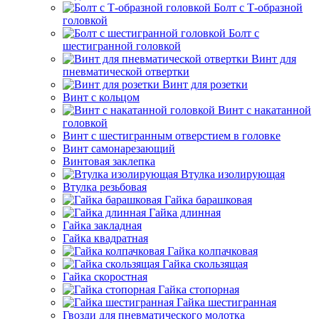
Болт с Т-образной
головкой
Болт с
шестигранной головкой
Винт для
пневматической отвертки
Винт для розетки
Винт с кольцом
Винт с накатанной
головкой
Винт с шестигранным отверстием в головке
Винт самонарезающий
Винтовая заклепка
Втулка изолирующая
Втулка резьбовая
Гайка барашковая
Гайка длинная
Гайка закладная
Гайка квадратная
Гайка колпачковая
Гайка скользящая
Гайка скоростная
Гайка стопорная
Гайка шестигранная
Гвозди для пневматического молотка