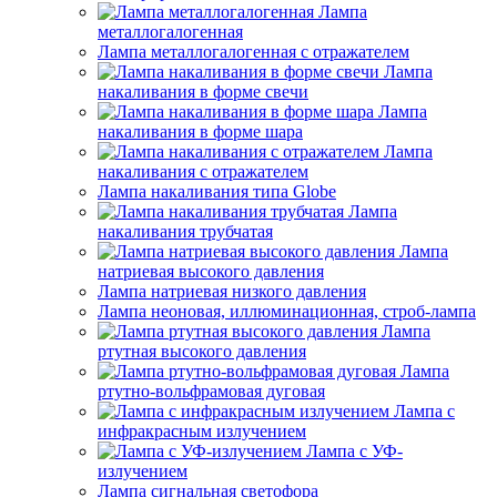
Лампа
металлогалогенная
Лампа металлогалогенная с отражателем
Лампа
накаливания в форме свечи
Лампа
накаливания в форме шара
Лампа
накаливания с отражателем
Лампа накаливания типа Globe
Лампа
накаливания трубчатая
Лампа
натриевая высокого давления
Лампа натриевая низкого давления
Лампа неоновая, иллюминационная, строб-лампа
Лампа
ртутная высокого давления
Лампа
ртутно-вольфрамовая дуговая
Лампа с
инфракрасным излучением
Лампа с УФ-
излучением
Лампа сигнальная светофора