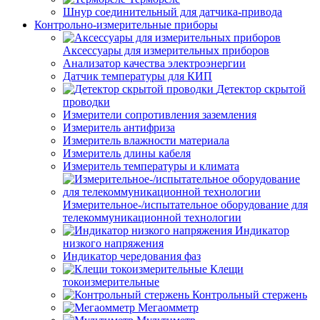
Шнур соединительный для датчика-привода
Контрольно-измерительные приборы
Аксессуары для измерительных приборов
Анализатор качества электроэнергии
Датчик температуры для КИП
Детектор скрытой
проводки
Измерители сопротивления заземления
Измеритель антифриза
Измеритель влажности материала
Измеритель длины кабеля
Измеритель температуры и климата
Измерительное-/испытательное оборудование для
телекоммуникационной технологии
Индикатор
низкого напряжения
Индикатор чередования фаз
Клещи
токоизмерительные
Контрольный стержень
Мегаомметр