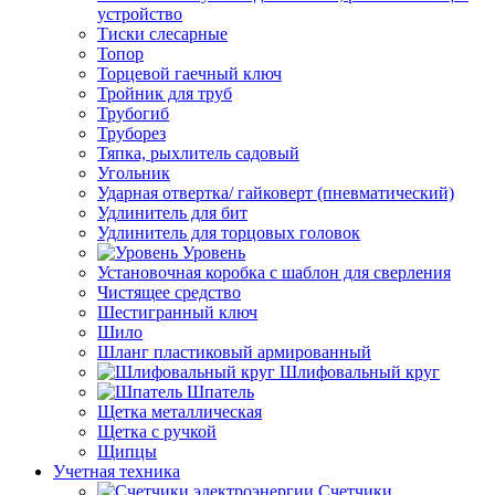
устройство
Тиски слесарные
Топор
Торцевой гаечный ключ
Тройник для труб
Трубогиб
Труборез
Тяпка, рыхлитель садовый
Угольник
Ударная отвертка/ гайковерт (пневматический)
Удлинитель для бит
Удлинитель для торцовых головок
Уровень
Установочная коробка с шаблон для сверления
Чистящее средство
Шестигранный ключ
Шило
Шланг пластиковый армированный
Шлифовальный круг
Шпатель
Щетка металлическая
Щетка с ручкой
Щипцы
Учетная техника
Счетчики