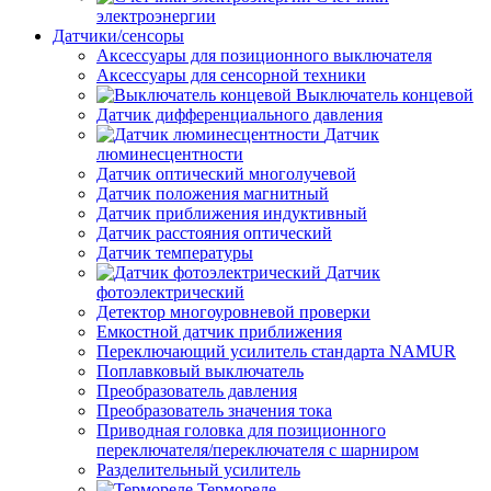
электроэнергии
Датчики/сенсоры
Аксессуары для позиционного выключателя
Аксессуары для сенсорной техники
Выключатель концевой
Датчик дифференциального давления
Датчик
люминесцентности
Датчик оптический многолучевой
Датчик положения магнитный
Датчик приближения индуктивный
Датчик расстояния оптический
Датчик температуры
Датчик
фотоэлектрический
Детектор многоуровневой проверки
Емкостной датчик приближения
Переключающий усилитель стандарта NAMUR
Поплавковый выключатель
Преобразователь давления
Преобразователь значения тока
Приводная головка для позиционного
переключателя/переключателя с шарниром
Разделительный усилитель
Термореле