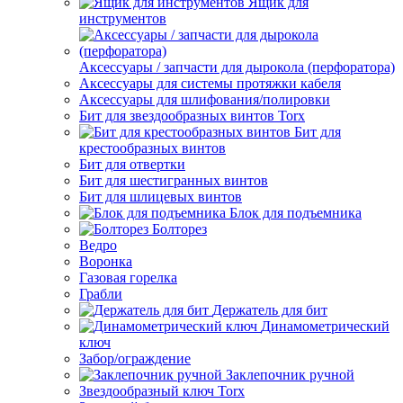
Ящик для
инструментов
Аксессуары / запчасти для дырокола (перфоратора)
Аксессуары для системы протяжки кабеля
Аксессуары для шлифования/полировки
Бит для звездообразных винтов Torx
Бит для
крестообразных винтов
Бит для отвертки
Бит для шестигранных винтов
Бит для шлицевых винтов
Блок для подъемника
Болторез
Ведро
Воронка
Газовая горелка
Грабли
Держатель для бит
Динамометрический
ключ
Забор/ограждение
Заклепочник ручной
Звездообразный ключ Torx