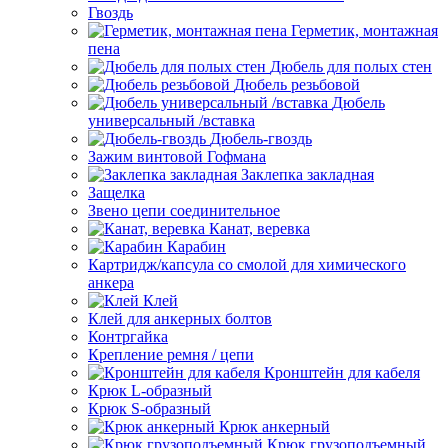
Гвоздь
Герметик, монтажная
пена
Дюбель для полых стен
Дюбель резьбовой
Дюбель
универсальный /вставка
Дюбель-гвоздь
Зажим винтовой Гофмана
Заклепка закладная
Защелка
Звено цепи соединительное
Канат, веревка
Карабин
Картридж/капсула со смолой для химического
анкера
Клей
Клей для анкерных болтов
Контргайка
Крепление ремня / цепи
Кронштейн для кабеля
Крюк L-образный
Крюк S-образный
Крюк анкерный
Крюк грузоподъемный