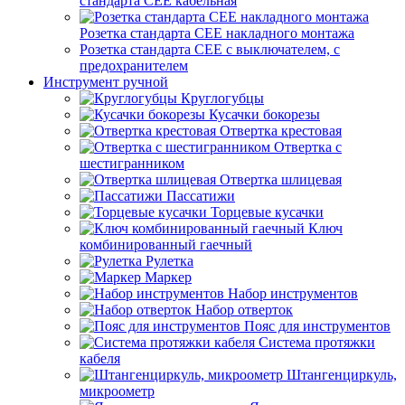
стандарта СЕЕ кабельная
Розетка стандарта СЕЕ накладного монтажа
Розетка стандарта СЕЕ с выключателем, с
предохранителем
Инструмент ручной
Круглогубцы
Кусачки бокорезы
Отвертка крестовая
Отвертка с
шестигранником
Отвертка шлицевая
Пассатижи
Торцевые кусачки
Ключ
комбинированный гаечный
Рулетка
Маркер
Набор инструментов
Набор отверток
Пояс для инструментов
Система протяжки
кабеля
Штангенциркуль,
микроометр