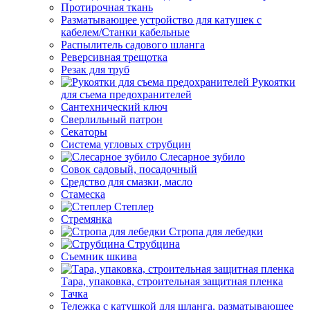
Протирочная ткань
Разматывающее устройство для катушек с
кабелем/Станки кабельные
Распылитель садового шланга
Реверсивная трещотка
Резак для труб
Рукоятки
для съема предохранителей
Сантехнический ключ
Сверлильный патрон
Секаторы
Система угловых струбцин
Слесарное зубило
Совок садовый, посадочный
Средство для смазки, масло
Стамеска
Степлер
Стремянка
Стропа для лебедки
Струбцина
Съемник шкива
Тара, упаковка, строительная защитная пленка
Тачка
Тележка с катушкой для шланга, разматывающее