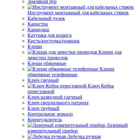
Земляной бур
Инструмент монтажный для кабельных стяжек
Кабельный чулок
Канистра
Карандаш
Катушка для шланга
Кисть/кисточка/помазок
Клещи
Клещи для
зачистки проводов
Клещи обжимные
Клещи
обжимные телефонные
Ключ гаечный
Ключ Кобра
переставной
Ключ разводной гаечный
Ключ сверлильного патрона
Ключ трубный
Контрольное зеркало
Корнеудалитель
Лазерный
измерительный прибор
Лебедка ручная