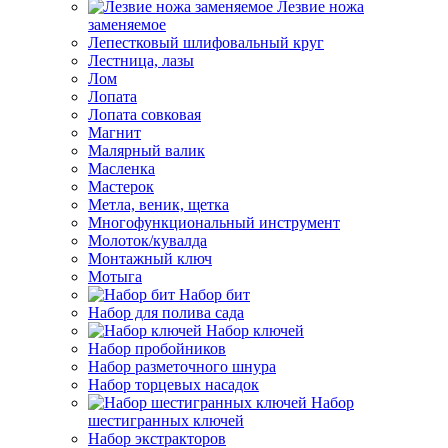
Лезвие ножа
заменяемое
Лепестковый шлифовальный круг
Лестница, лазы
Лом
Лопата
Лопата совковая
Магнит
Малярный валик
Масленка
Мастерок
Метла, веник, щетка
Многофункциональный инструмент
Молоток/кувалда
Монтажный ключ
Мотыга
Набор бит
Набор для полива сада
Набор ключей
Набор пробойников
Набор разметочного шнура
Набор торцевых насадок
Набор
шестигранных ключей
Набор экстракторов