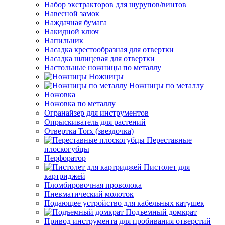
Набор экстракторов для шурупов/винтов
Навесной замок
Наждачная бумага
Накидной ключ
Напильник
Насадка крестообразная для отвертки
Насадка шлицевая для отвертки
Настольные ножницы по металлу
Ножницы
Ножницы по металлу
Ножовка
Ножовка по металлу
Огранайзер для инструментов
Опрыскиватель для растений
Отвертка Torx (звездочка)
Переставные
плоскогубцы
Перфоратор
Пистолет для
картриджей
Пломбировочная проволока
Пневматический молоток
Подающее устройство для кабельных катушек
Подъемный домкрат
Привод инструмента для пробивания отверстий