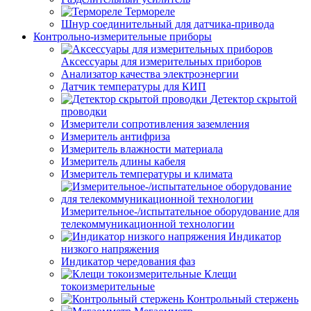
Термореле
Шнур соединительный для датчика-привода
Контрольно-измерительные приборы
Аксессуары для измерительных приборов
Анализатор качества электроэнергии
Датчик температуры для КИП
Детектор скрытой
проводки
Измерители сопротивления заземления
Измеритель антифриза
Измеритель влажности материала
Измеритель длины кабеля
Измеритель температуры и климата
Измерительное-/испытательное оборудование для
телекоммуникационной технологии
Индикатор
низкого напряжения
Индикатор чередования фаз
Клещи
токоизмерительные
Контрольный стержень