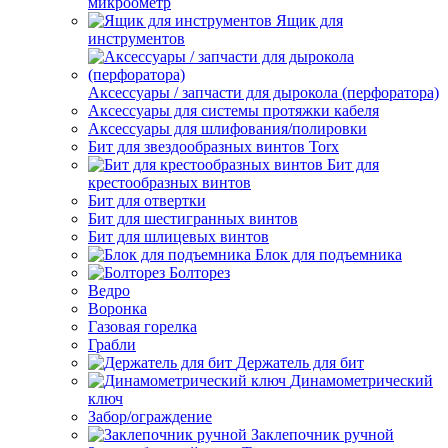
микроометр
Ящик для
инструментов
Аксессуары / запчасти для дырокола (перфоратора)
Аксессуары для системы протяжки кабеля
Аксессуары для шлифования/полировки
Бит для звездообразных винтов Torx
Бит для
крестообразных винтов
Бит для отвертки
Бит для шестигранных винтов
Бит для шлицевых винтов
Блок для подъемника
Болторез
Ведро
Воронка
Газовая горелка
Грабли
Держатель для бит
Динамометрический
ключ
Забор/ограждение
Заклепочник ручной