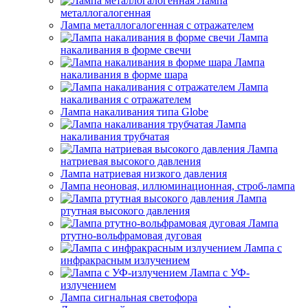
Лампа
металлогалогенная
Лампа металлогалогенная с отражателем
Лампа
накаливания в форме свечи
Лампа
накаливания в форме шара
Лампа
накаливания с отражателем
Лампа накаливания типа Globe
Лампа
накаливания трубчатая
Лампа
натриевая высокого давления
Лампа натриевая низкого давления
Лампа неоновая, иллюминационная, строб-лампа
Лампа
ртутная высокого давления
Лампа
ртутно-вольфрамовая дуговая
Лампа с
инфракрасным излучением
Лампа с УФ-
излучением
Лампа сигнальная светофора