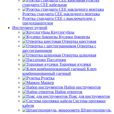
Розетка
стандарта СЕЕ кабельная
Розетка стандарта СЕЕ накладного монтажа
Розетка стандарта СЕЕ с выключателем, с
предохранителем
Инструмент ручной
Круглогубцы
Кусачки бокорезы
Отвертка крестовая
Отвертка с
шестигранником
Отвертка шлицевая
Пассатижи
Торцевые кусачки
Ключ
комбинированный гаечный
Рулетка
Маркер
Набор инструментов
Набор отверток
Пояс для инструментов
Система протяжки
кабеля
Штангенциркуль,