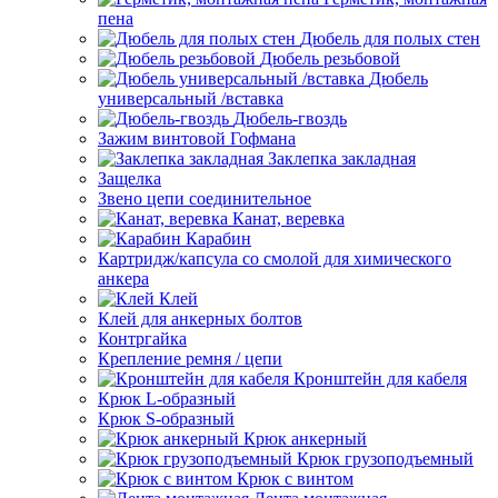
пена
Дюбель для полых стен
Дюбель резьбовой
Дюбель
универсальный /вставка
Дюбель-гвоздь
Зажим винтовой Гофмана
Заклепка закладная
Защелка
Звено цепи соединительное
Канат, веревка
Карабин
Картридж/капсула со смолой для химического
анкера
Клей
Клей для анкерных болтов
Контргайка
Крепление ремня / цепи
Кронштейн для кабеля
Крюк L-образный
Крюк S-образный
Крюк анкерный
Крюк грузоподъемный
Крюк с винтом