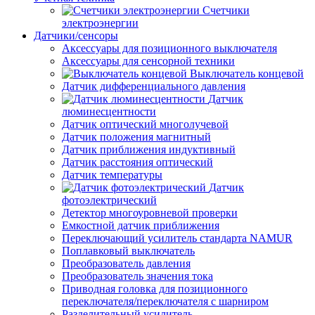
Счетчики
электроэнергии
Датчики/сенсоры
Аксессуары для позиционного выключателя
Аксессуары для сенсорной техники
Выключатель концевой
Датчик дифференциального давления
Датчик
люминесцентности
Датчик оптический многолучевой
Датчик положения магнитный
Датчик приближения индуктивный
Датчик расстояния оптический
Датчик температуры
Датчик
фотоэлектрический
Детектор многоуровневой проверки
Емкостной датчик приближения
Переключающий усилитель стандарта NAMUR
Поплавковый выключатель
Преобразователь давления
Преобразователь значения тока
Приводная головка для позиционного
переключателя/переключателя с шарниром
Разделительный усилитель