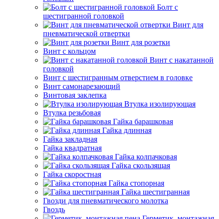
Болт с
шестигранной головкой
Винт для
пневматической отвертки
Винт для розетки
Винт с кольцом
Винт с накатанной
головкой
Винт с шестигранным отверстием в головке
Винт самонарезающий
Винтовая заклепка
Втулка изолирующая
Втулка резьбовая
Гайка барашковая
Гайка длинная
Гайка закладная
Гайка квадратная
Гайка колпачковая
Гайка скользящая
Гайка скоростная
Гайка стопорная
Гайка шестигранная
Гвозди для пневматического молотка
Гвоздь
Герметик, монтажная