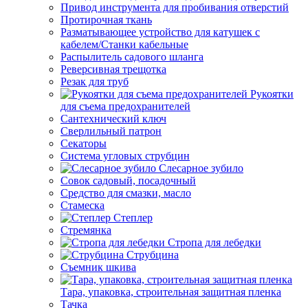
Привод инструмента для пробивания отверстий
Протирочная ткань
Разматывающее устройство для катушек с
кабелем/Станки кабельные
Распылитель садового шланга
Реверсивная трещотка
Резак для труб
Рукоятки
для съема предохранителей
Сантехнический ключ
Сверлильный патрон
Секаторы
Система угловых струбцин
Слесарное зубило
Совок садовый, посадочный
Средство для смазки, масло
Стамеска
Степлер
Стремянка
Стропа для лебедки
Струбцина
Съемник шкива
Тара, упаковка, строительная защитная пленка
Тачка