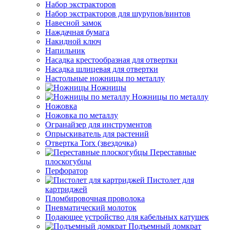
Набор экстракторов
Набор экстракторов для шурупов/винтов
Навесной замок
Наждачная бумага
Накидной ключ
Напильник
Насадка крестообразная для отвертки
Насадка шлицевая для отвертки
Настольные ножницы по металлу
Ножницы
Ножницы по металлу
Ножовка
Ножовка по металлу
Огранайзер для инструментов
Опрыскиватель для растений
Отвертка Torx (звездочка)
Переставные
плоскогубцы
Перфоратор
Пистолет для
картриджей
Пломбировочная проволока
Пневматический молоток
Подающее устройство для кабельных катушек
Подъемный домкрат