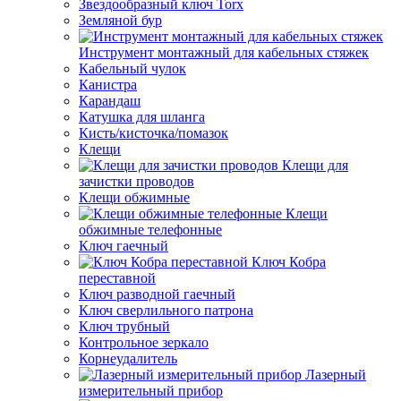
Звездообразный ключ Torx
Земляной бур
Инструмент монтажный для кабельных стяжек
Кабельный чулок
Канистра
Карандаш
Катушка для шланга
Кисть/кисточка/помазок
Клещи
Клещи для
зачистки проводов
Клещи обжимные
Клещи
обжимные телефонные
Ключ гаечный
Ключ Кобра
переставной
Ключ разводной гаечный
Ключ сверлильного патрона
Ключ трубный
Контрольное зеркало
Корнеудалитель
Лазерный
измерительный прибор