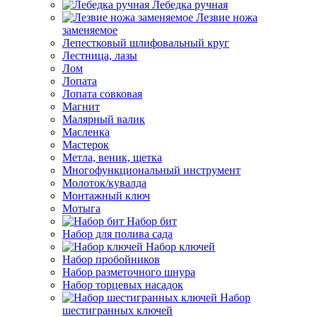
Лебедка ручная
Лезвие ножа
заменяемое
Лепестковый шлифовальный круг
Лестница, лазы
Лом
Лопата
Лопата совковая
Магнит
Малярный валик
Масленка
Мастерок
Метла, веник, щетка
Многофункциональный инструмент
Молоток/кувалда
Монтажный ключ
Мотыга
Набор бит
Набор для полива сада
Набор ключей
Набор пробойников
Набор разметочного шнура
Набор торцевых насадок
Набор
шестигранных ключей