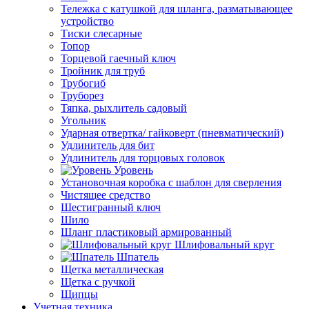
Тележка с катушкой для шланга, разматывающее
устройство
Тиски слесарные
Топор
Торцевой гаечный ключ
Тройник для труб
Трубогиб
Труборез
Тяпка, рыхлитель садовый
Угольник
Ударная отвертка/ гайковерт (пневматический)
Удлинитель для бит
Удлинитель для торцовых головок
Уровень
Установочная коробка с шаблон для сверления
Чистящее средство
Шестигранный ключ
Шило
Шланг пластиковый армированный
Шлифовальный круг
Шпатель
Щетка металлическая
Щетка с ручкой
Щипцы
Учетная техника