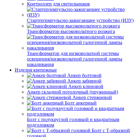
Контроллер для светильников
Стартер/импульсно-зажигающее устройство (ИЗУ)
Трансформатор высоковольтного розжига
Трансформатор для низковольтной системы
освещения/низковольтной галогенной лампы
накаливания
Изделия крепежные
Анкер болтовой
Анкер забивной
Анкер клиновой
Анкер складной потолочный (пружинный)
Анкер стержневой
Болт анкерный
Болт с полукруглой головкой и квадратным
подголовком
Болт с Т-образной
головкой