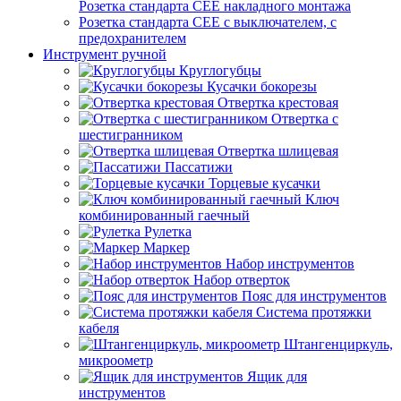
Розетка стандарта СЕЕ накладного монтажа
Розетка стандарта СЕЕ с выключателем, с
предохранителем
Инструмент ручной
Круглогубцы
Кусачки бокорезы
Отвертка крестовая
Отвертка с
шестигранником
Отвертка шлицевая
Пассатижи
Торцевые кусачки
Ключ
комбинированный гаечный
Рулетка
Маркер
Набор инструментов
Набор отверток
Пояс для инструментов
Система протяжки
кабеля
Штангенциркуль,
микроометр
Ящик для
инструментов