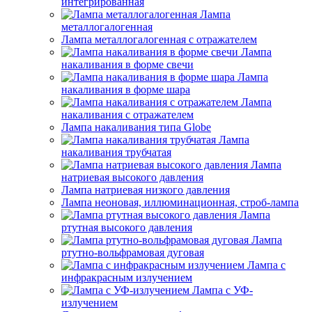
интегрированная
Лампа
металлогалогенная
Лампа металлогалогенная с отражателем
Лампа
накаливания в форме свечи
Лампа
накаливания в форме шара
Лампа
накаливания с отражателем
Лампа накаливания типа Globe
Лампа
накаливания трубчатая
Лампа
натриевая высокого давления
Лампа натриевая низкого давления
Лампа неоновая, иллюминационная, строб-лампа
Лампа
ртутная высокого давления
Лампа
ртутно-вольфрамовая дуговая
Лампа с
инфракрасным излучением
Лампа с УФ-
излучением