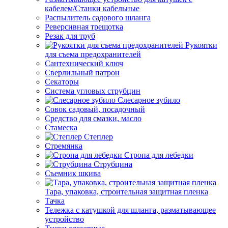
кабелем/Станки кабельные
Распылитель садового шланга
Реверсивная трещотка
Резак для труб
Рукоятки
для съема предохранителей
Сантехнический ключ
Сверлильный патрон
Секаторы
Система угловых струбцин
Слесарное зубило
Совок садовый, посадочный
Средство для смазки, масло
Стамеска
Степлер
Стремянка
Стропа для лебедки
Струбцина
Съемник шкива
Тара, упаковка, строительная защитная пленка
Тачка
Тележка с катушкой для шланга, разматывающее
устройство