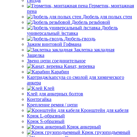
Гвоздь
Герметик, монтажная
пена
Дюбель для полых стен
Дюбель резьбовой
Дюбель
универсальный /вставка
Дюбель-гвоздь
Зажим винтовой Гофмана
Заклепка закладная
Защелка
Звено цепи соединительное
Канат, веревка
Карабин
Картридж/капсула со смолой для химического
анкера
Клей
Клей для анкерных болтов
Контргайка
Крепление ремня / цепи
Кронштейн для кабеля
Крюк L-образный
Крюк S-образный
Крюк анкерный
Крюк грузоподъемный