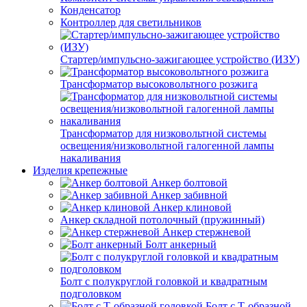
Конденсатор
Контроллер для светильников
Стартер/импульсно-зажигающее устройство (ИЗУ)
Трансформатор высоковольтного розжига
Трансформатор для низковольтной системы
освещения/низковольтной галогенной лампы
накаливания
Изделия крепежные
Анкер болтовой
Анкер забивной
Анкер клиновой
Анкер складной потолочный (пружинный)
Анкер стержневой
Болт анкерный
Болт с полукруглой головкой и квадратным
подголовком
Болт с Т-образной