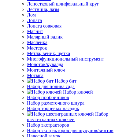
Лепестковый шлифовальный круг
Лестница, лазы
Лом
Лопата
Лопата совковая
Магнит
Малярный валик
Масленка
Мастерок
Метла, веник, щетка
Многофункциональный инструмент
Молоток/кувалда
Монтажный ключ
Мотыга
Набор бит
Набор для полива сада
Набор ключей
Набор пробойников
Набор разметочного шнура
Набор торцевых насадок
Набор
шестигранных ключей
Набор экстракторов
Набор экстракторов для шурупов/винтов
Навесной замок