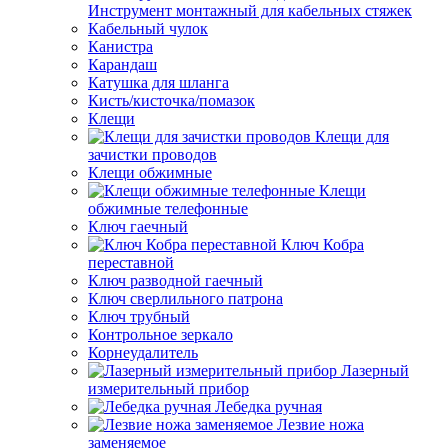
Инструмент монтажный для кабельных стяжек
Кабельный чулок
Канистра
Карандаш
Катушка для шланга
Кисть/кисточка/помазок
Клещи
Клещи для
зачистки проводов
Клещи обжимные
Клещи
обжимные телефонные
Ключ гаечный
Ключ Кобра
переставной
Ключ разводной гаечный
Ключ сверлильного патрона
Ключ трубный
Контрольное зеркало
Корнеудалитель
Лазерный
измерительный прибор
Лебедка ручная
Лезвие ножа
заменяемое