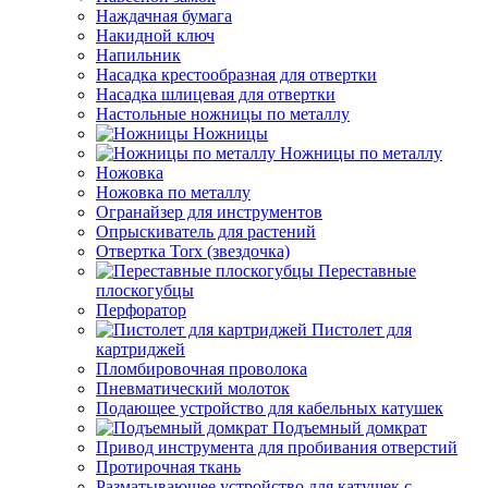
Наждачная бумага
Накидной ключ
Напильник
Насадка крестообразная для отвертки
Насадка шлицевая для отвертки
Настольные ножницы по металлу
Ножницы
Ножницы по металлу
Ножовка
Ножовка по металлу
Огранайзер для инструментов
Опрыскиватель для растений
Отвертка Torx (звездочка)
Переставные
плоскогубцы
Перфоратор
Пистолет для
картриджей
Пломбировочная проволока
Пневматический молоток
Подающее устройство для кабельных катушек
Подъемный домкрат
Привод инструмента для пробивания отверстий
Протирочная ткань
Разматывающее устройство для катушек с