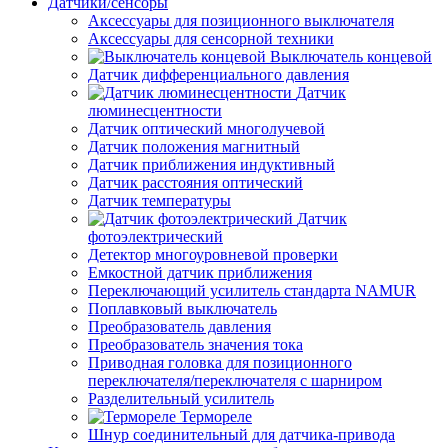
Датчики/сенсоры
Аксессуары для позиционного выключателя
Аксессуары для сенсорной техники
Выключатель концевой
Датчик дифференциального давления
Датчик
люминесцентности
Датчик оптический многолучевой
Датчик положения магнитный
Датчик приближения индуктивный
Датчик расстояния оптический
Датчик температуры
Датчик
фотоэлектрический
Детектор многоуровневой проверки
Емкостной датчик приближения
Переключающий усилитель стандарта NAMUR
Поплавковый выключатель
Преобразователь давления
Преобразователь значения тока
Приводная головка для позиционного
переключателя/переключателя с шарниром
Разделительный усилитель
Термореле
Шнур соединительный для датчика-привода