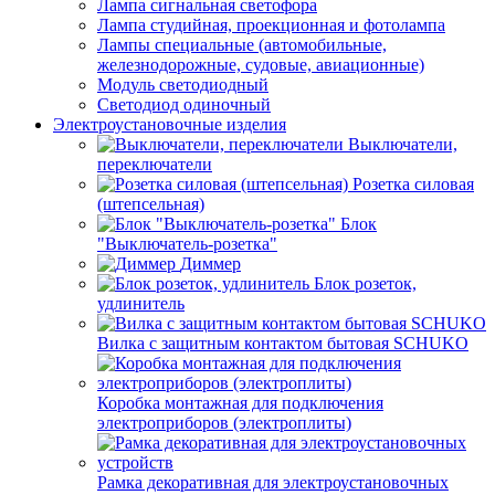
Лампа сигнальная светофора
Лампа студийная, проекционная и фотолампа
Лампы специальные (автомобильные,
железнодорожные, судовые, авиационные)
Модуль светодиодный
Светодиод одиночный
Электроустановочные изделия
Выключатели,
переключатели
Розетка силовая
(штепсельная)
Блок
"Выключатель-розетка"
Диммер
Блок розеток,
удлинитель
Вилка с защитным контактом бытовая SCHUKO
Коробка монтажная для подключения
электроприборов (электроплиты)
Рамка декоративная для электроустановочных