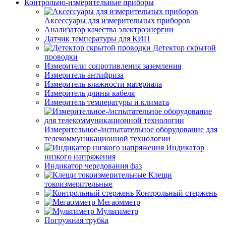
Контрольно-измерительные приборы
Аксессуары для измерительных приборов
Анализатор качества электроэнергии
Датчик температуры для КИП
Детектор скрытой
проводки
Измерители сопротивления заземления
Измеритель антифриза
Измеритель влажности материала
Измеритель длины кабеля
Измеритель температуры и климата
Измерительное-/испытательное оборудование для
телекоммуникационной технологии
Индикатор
низкого напряжения
Индикатор чередования фаз
Клещи
токоизмерительные
Контрольный стержень
Мегаомметр
Мультиметр
Погружная трубка