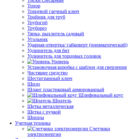
Тиски слесарные
Топор
Торцевой гаечный ключ
Тройник для труб
Трубогиб
Труборез
Тяпка, рыхлитель садовый
Угольник
Ударная отвертка/ гайковерт (пневматический)
Удлинитель для бит
Удлинитель для торцовых головок
Уровень
Установочная коробка с шаблон для сверления
Чистящее средство
Шестигранный ключ
Шило
Шланг пластиковый армированный
Шлифовальный круг
Шпатель
Щетка металлическая
Щетка с ручкой
Щипцы
Учетная техника
Счетчики
электроэнергии