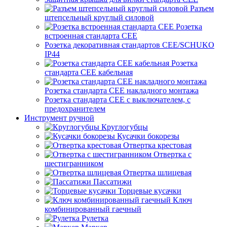
Разъем
штепсельный круглый силовой
Розетка
встроенная стандарта CEE
Розетка декоративная стандартов CEE/SCHUKO
IP44
Розетка
стандарта СЕЕ кабельная
Розетка стандарта СЕЕ накладного монтажа
Розетка стандарта СЕЕ с выключателем, с
предохранителем
Инструмент ручной
Круглогубцы
Кусачки бокорезы
Отвертка крестовая
Отвертка с
шестигранником
Отвертка шлицевая
Пассатижи
Торцевые кусачки
Ключ
комбинированный гаечный
Рулетка