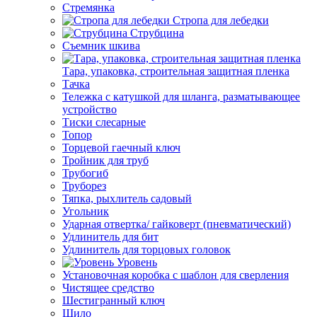
Стремянка
Стропа для лебедки
Струбцина
Съемник шкива
Тара, упаковка, строительная защитная пленка
Тачка
Тележка с катушкой для шланга, разматывающее
устройство
Тиски слесарные
Топор
Торцевой гаечный ключ
Тройник для труб
Трубогиб
Труборез
Тяпка, рыхлитель садовый
Угольник
Ударная отвертка/ гайковерт (пневматический)
Удлинитель для бит
Удлинитель для торцовых головок
Уровень
Установочная коробка с шаблон для сверления
Чистящее средство
Шестигранный ключ
Шило