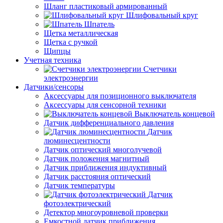
Шланг пластиковый армированный
Шлифовальный круг
Шпатель
Щетка металлическая
Щетка с ручкой
Щипцы
Учетная техника
Счетчики
электроэнергии
Датчики/сенсоры
Аксессуары для позиционного выключателя
Аксессуары для сенсорной техники
Выключатель концевой
Датчик дифференциального давления
Датчик
люминесцентности
Датчик оптический многолучевой
Датчик положения магнитный
Датчик приближения индуктивный
Датчик расстояния оптический
Датчик температуры
Датчик
фотоэлектрический
Детектор многоуровневой проверки
Емкостной датчик приближения