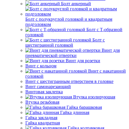
Болт анкерный
Болт с полукруглой головкой и квадратным
подголовком
Болт с Т-образной
головкой
Болт с
шестигранной головкой
Винт для
пневматической отвертки
Винт для розетки
Винт с кольцом
Винт с накатанной
головкой
Винт с шестигранным отверстием в головке
Винт самонарезающий
Винтовая заклепка
Втулка изолирующая
Втулка резьбовая
Гайка барашковая
Гайка длинная
Гайка закладная
Гайка квадратная
Гайка колпачковая