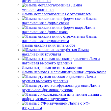
интегрированная
Лампа
металлогалогенная
Лампа металлогалогенная с отражателем
Лампа
накаливания в форме свечи
Лампа
накаливания в форме шара
Лампа
накаливания с отражателем
Лампа накаливания типа Globe
Лампа
накаливания трубчатая
Лампа
натриевая высокого давления
Лампа натриевая низкого давления
Лампа неоновая, иллюминационная, строб-лампа
Лампа
ртутная высокого давления
Лампа
ртутно-вольфрамовая дуговая
Лампа с
инфракрасным излучением
Лампа с УФ-
излучением