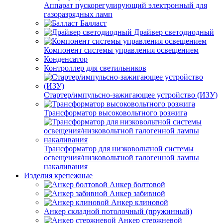
Аппарат пускорегулирующий электронный для
газоразрядных ламп
Балласт
Драйвер светодиодный
Компонент системы управления освещением
Конденсатор
Контроллер для светильников
Стартер/импульсно-зажигающее устройство (ИЗУ)
Трансформатор высоковольтного розжига
Трансформатор для низковольтной системы
освещения/низковольтной галогенной лампы
накаливания
Изделия крепежные
Анкер болтовой
Анкер забивной
Анкер клиновой
Анкер складной потолочный (пружинный)
Анкер стержневой