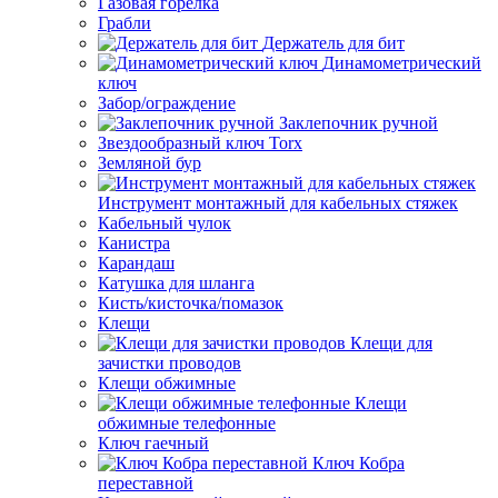
Газовая горелка
Грабли
Держатель для бит
Динамометрический
ключ
Забор/ограждение
Заклепочник ручной
Звездообразный ключ Torx
Земляной бур
Инструмент монтажный для кабельных стяжек
Кабельный чулок
Канистра
Карандаш
Катушка для шланга
Кисть/кисточка/помазок
Клещи
Клещи для
зачистки проводов
Клещи обжимные
Клещи
обжимные телефонные
Ключ гаечный
Ключ Кобра
переставной