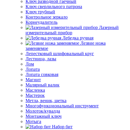
Ключ разводной гаечный
Ключ сверлильного патрона
Ключ трубный
Контрольное зеркало
Корнеудалитель
Лазерный
измерительный прибор
Лебедка ручная
Лезвие ножа
заменяемое
Лепестковый шлифовальный круг
Лестница, лазы
Лом
Лопата
Лопата совковая
Магнит
Малярный валик
Масленка
Мастерок
Метла, веник, щетка
Многофункциональный инструмент
Молоток/кувалда
Монтажный ключ
Мотыга
Набор бит