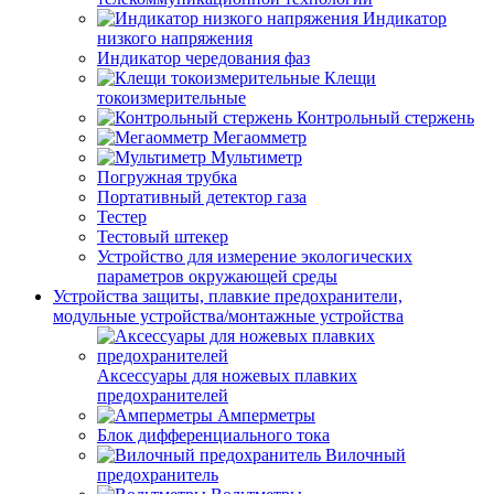
Индикатор
низкого напряжения
Индикатор чередования фаз
Клещи
токоизмерительные
Контрольный стержень
Мегаомметр
Мультиметр
Погружная трубка
Портативный детектор газа
Тестер
Тестовый штекер
Устройство для измерение экологических
параметров окружающей среды
Устройства защиты, плавкие предохранители,
модульные устройства/монтажные устройства
Аксессуары для ножевых плавких
предохранителей
Амперметры
Блок дифференциального тока
Вилочный
предохранитель