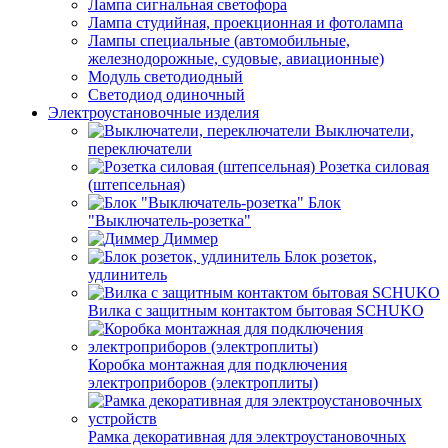
Лампа сигнальная светофора
Лампа студийная, проекционная и фотолампа
Лампы специальные (автомобильные,
железнодорожные, судовые, авиационные)
Модуль светодиодный
Светодиод одиночный
Электроустановочные изделия
Выключатели,
переключатели
Розетка силовая
(штепсельная)
Блок
"Выключатель-розетка"
Диммер
Блок розеток,
удлинитель
Вилка с защитным контактом бытовая SCHUKO
Коробка монтажная для подключения
электроприборов (электроплиты)
Рамка декоративная для электроустановочных