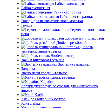
Гайка скользящая
Гайка скоростная
Гайка стопорная
Гайка шестигранная
Гвозди для пневматического молотка
Гвоздь
Герметик, монтажная
пена
Дюбель для полых стен
Дюбель резьбовой
Дюбель
универсальный /вставка
Дюбель-гвоздь
Зажим винтовой Гофмана
Заклепка закладная
Защелка
Звено цепи соединительное
Канат, веревка
Карабин
Картридж/капсула со смолой для химического
анкера
Клей
Клей для анкерных болтов
Контргайка
Крепление ремня / цепи