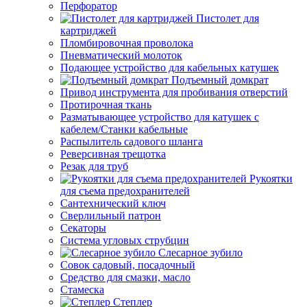
Перфоратор
Пистолет для
картриджей
Пломбировочная проволока
Пневматический молоток
Подающее устройство для кабельных катушек
Подъемный домкрат
Привод инструмента для пробивания отверстий
Протирочная ткань
Разматывающее устройство для катушек с
кабелем/Станки кабельные
Распылитель садового шланга
Реверсивная трещотка
Резак для труб
Рукоятки
для съема предохранителей
Сантехнический ключ
Сверлильный патрон
Секаторы
Система угловых струбцин
Слесарное зубило
Совок садовый, посадочный
Средство для смазки, масло
Стамеска
Степлер