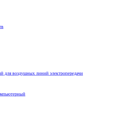
тв
й для воздушных линий электропередачи
компьютерный