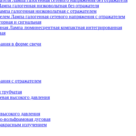
Лампа галогенная сетевого напряжения без отражателя
Лампа галогенная низковольтная без отражателя
ампа галогенная низковольтная с отражателем
Лампа галогенная сетевого напряжения с отражателем
орная и сигнальная
Лампа люминесцентная компактная интегрированная
ная
ания в форме свечи
ания с отражателем
 трубчатая
евая высокого давления
 высокого давления
о-вольфрамовая дуговая
ракрасным излучением