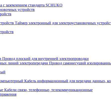
ка с заземлением стандарта SCHUKO
новочных устройств
тройств
Таймер электронный для электроустановочных устройс
стройств
Провод плоский для внутренней электропроводки
Провод самонесущий изолированны
ный
Кабель информационный для передачи данных, 
Кабели связи, телефонные, телекоммуникационные
апряжения