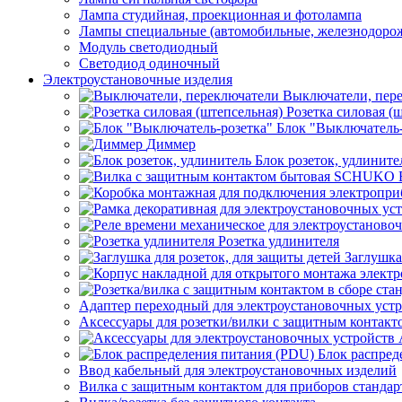
Лампа студийная, проекционная и фотолампа
Лампы специальные (автомобильные, железнодорож
Модуль светодиодный
Светодиод одиночный
Электроустановочные изделия
Выключатели, пер
Розетка силовая (
Блок "Выключатель-
Диммер
Блок розеток, удлините
Розетка удлинителя
Заглушка
Адаптер переходный для электроустановочных уст
Аксессуары для розетки/вилки с защитным контак
Блок распред
Ввод кабельный для электроустановочных изделий
Вилка с защитным контактом для приборов станд