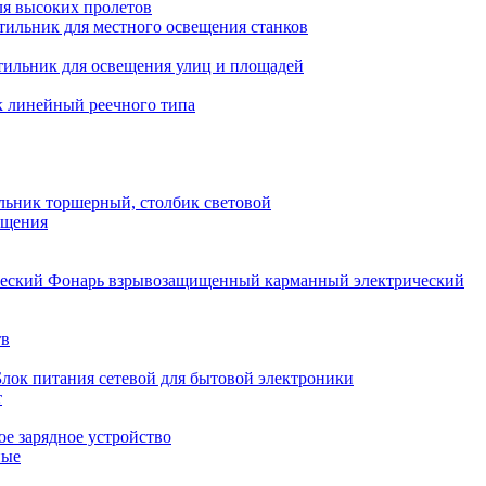
ля высоких пролетов
тильник для местного освещения станков
тильник для освещения улиц и площадей
 линейный реечного типа
льник торшерный, столбик световой
ещения
Фонарь взрывозащищенный карманный электрический
тв
Блок питания сетевой для бытовой электроники
т
е зарядное устройство
ные