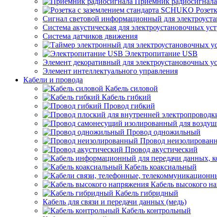
Приемник радиосигнала
Розет
Сигнал световой информационный для электроуста
Система акустическая для электроустановочных ус
Система датчиков движения
Электропитание USB
Элемент декоративный для электроустановочных у
Элемент интеллектуального управления
Кабели и провода
Кабель силовой
Кабель гибкий
Провод гибкий
Провод одножильный
Провод неизолирован
Провод акустический
Кабель коаксиальный
Кабель высокого н
Кабель гибридный
Кабель для связи и передачи данных (медь)
Кабель контрольный