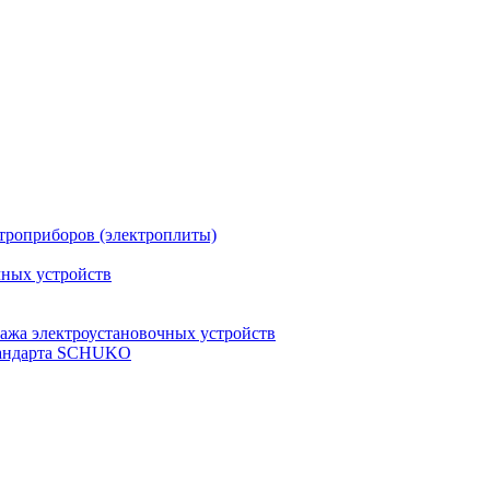
троприборов (электроплиты)
чных устройств
ажа электроустановочных устройств
стандарта SCHUKO