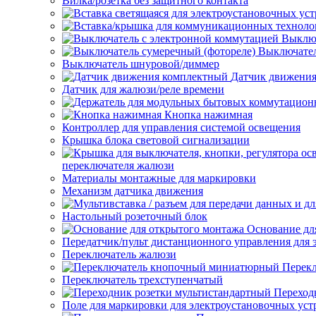
Вилка/розетка без защитного контакта
Выключ
Выключател
Выключатель шнуровой/диммер
Датчик движени
Датчик для жалюзи/реле времени
Кнопка нажимная
Контроллер для управления системой освещения
Крышка блока световой сигнализации
переключателя жалюзи
Материалы монтажные для маркировки
Механизм датчика движения
Настольный розеточный блок
Основание дл
Передатчик/пульт дистанционного управления для 
Переключатель жалюзи
Перек
Переключатель трехступенчатый
Переход
Поле для маркировки для электроустановочных уст