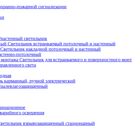
охранно-пожарной сигнализации
ки
настенный светильник
Светильник встраиваемый потолочный и настенный
Светильник накладной потолочный и настенный
астенно-потолочный
Светильник для встраиваемого и поверхностного мон
равленного света
иодная
ь карманный, ручной электрический
 пылевлагозащищенный
минационное
варийного освещения
ветильник взрывозащищенный стационарный