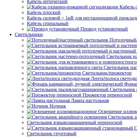
Кабель оптический
Кабель 
Кабель плоский
Кабель силовой < 1кВ для нестационарной проклад
Кабель спиральный
Провод установочный
Светильники
Потолочный/
Светильник н
Светильник нап
Светильник/прожектор
Лента/полоса светод
Фонар
Светильник
Прожектор переносной
Лампа настольная
Ночник
Освещение иллю
Светильник а
Светильник взрывозащищенный переносной
С
Светильник грунтовый