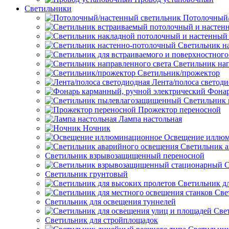
Светильники
Потолочный/
Светильник н
Светильник нап
Светильник/прожектор
Лента/полоса светод
Фонар
Светильник
Прожектор переносной
Лампа настольная
Ночник
Освещение иллю
Светильник а
Светильник взрывозащищенный переносной
С
Светильник грунтовый
Светильник д
Све
Светильник для освещения туннелей
Све
Светильник для стройплощадок