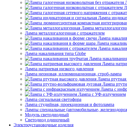
Л
Лампа индикат
Лампа металлогалоген
Лампа металлогалогенная с отражателем
Лампа накалив
Лампа накалив
Лампа накалив
Лампа накаливания типа Globe
Лампа накаливания
Лампа натри
Лампа натриевая низкого давления
Лампа неоновая, иллюминационная, строб-лампа
Лампа ртутная
Лампа ртутн
Лампа с инф
Лампа с УФ-излучением
Лампа сигнальная светофора
Лампа студийная, проекционная и фотолампа
Лампы специальные (автомобильные, железнодорож
Модуль светодиодный
Светодиод одиночный
Электроустановочные изделия