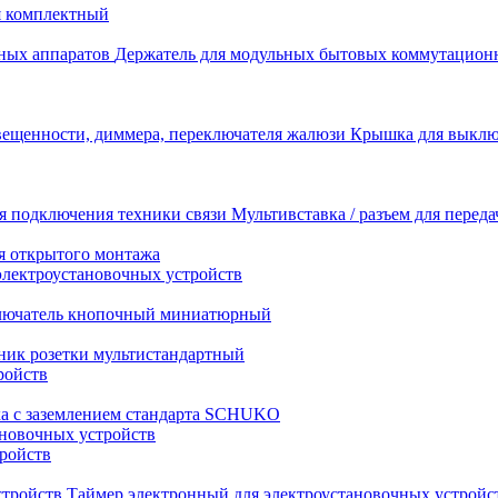
я комплектный
Держатель для модульных бытовых коммутацион
Крышка для выключ
Мультивставка / разъем для перед
я открытого монтажа
электроустановочных устройств
лючатель кнопочный миниатюрный
ник розетки мультистандартный
ройств
ка с заземлением стандарта SCHUKO
новочных устройств
тройств
Таймер электронный для электроустановочных устройс