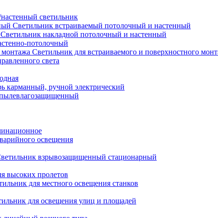
настенный светильник
Светильник встраиваемый потолочный и настенный
Светильник накладной потолочный и настенный
астенно-потолочный
Светильник для встраиваемого и поверхностного мон
равленного света
иодная
ь карманный, ручной электрический
 пылевлагозащищенный
минационное
варийного освещения
ветильник взрывозащищенный стационарный
ля высоких пролетов
тильник для местного освещения станков
тильник для освещения улиц и площадей