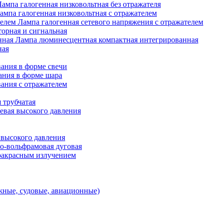
Лампа галогенная низковольтная без отражателя
ампа галогенная низковольтная с отражателем
Лампа галогенная сетевого напряжения с отражателем
орная и сигнальная
Лампа люминесцентная компактная интегрированная
ная
ания в форме свечи
ания в форме шара
ания с отражателем
 трубчатая
евая высокого давления
 высокого давления
о-вольфрамовая дуговая
ракрасным излучением
ные, судовые, авиационные)