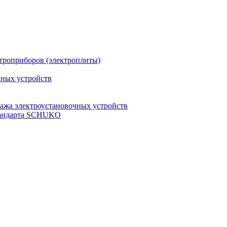
троприборов (электроплиты)
чных устройств
ажа электроустановочных устройств
стандарта SCHUKO