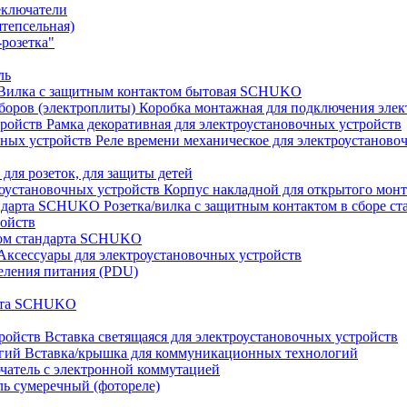
еключатели
штепсельная)
розетка"
ль
Вилка с защитным контактом бытовая SCHUKO
Коробка монтажная для подключения элек
Рамка декоративная для электроустановочных устройств
Реле времени механическое для электроустаново
 для розеток, для защиты детей
Корпус накладной для открытого монт
Розетка/вилка с защитным контактом в сборе 
ройств
том стандарта SCHUKO
Аксессуары для электроустановочных устройств
еления питания (PDU)
арта SCHUKO
Вставка светящаяся для электроустановочных устройств
Вставка/крышка для коммуникационных технологий
атель с электронной коммутацией
ь сумеречный (фотореле)