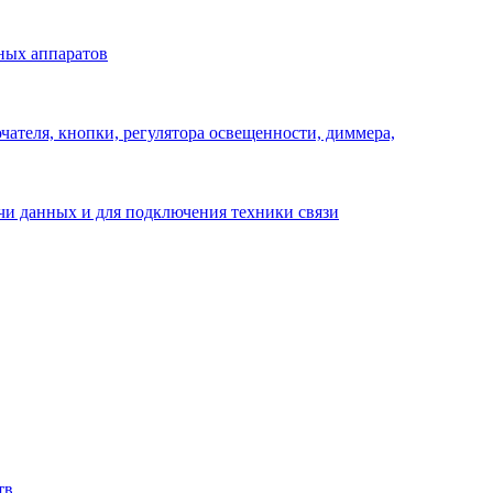
ных аппаратов
ателя, кнопки, регулятора освещенности, диммера,
ачи данных и для подключения техники связи
тв