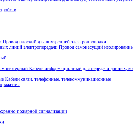
стройств
Провод плоский для внутренней электропроводки
Провод самонесущий изолированны
ный
Кабель информационный для передачи данных, 
Кабели связи, телефонные, телекоммуникационные
апряжения
охранно-пожарной сигнализации
ки