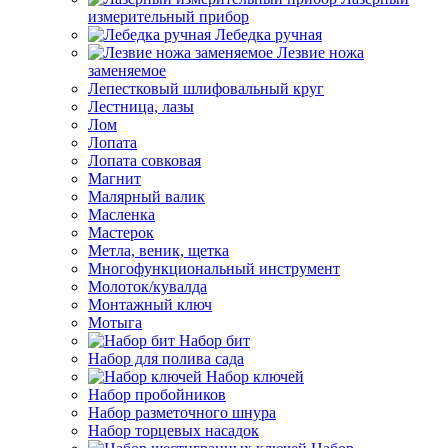
измерительный прибор
Лебедка ручная
Лезвие ножа
заменяемое
Лепестковый шлифовальный круг
Лестница, лазы
Лом
Лопата
Лопата совковая
Магнит
Малярный валик
Масленка
Мастерок
Метла, веник, щетка
Многофункциональный инструмент
Молоток/кувалда
Монтажный ключ
Мотыга
Набор бит
Набор для полива сада
Набор ключей
Набор пробойников
Набор разметочного шнура
Набор торцевых насадок