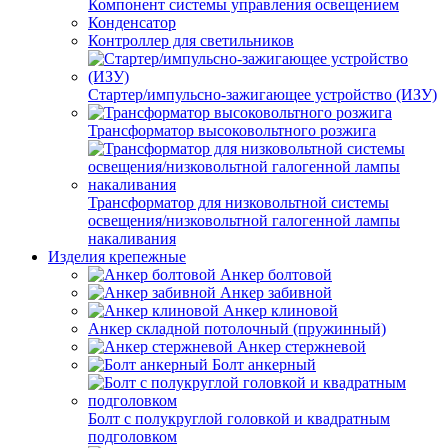
Компонент системы управления освещением
Конденсатор
Контроллер для светильников
Стартер/импульсно-зажигающее устройство (ИЗУ)
Трансформатор высоковольтного розжига
Трансформатор для низковольтной системы
освещения/низковольтной галогенной лампы
накаливания
Изделия крепежные
Анкер болтовой
Анкер забивной
Анкер клиновой
Анкер складной потолочный (пружинный)
Анкер стержневой
Болт анкерный
Болт с полукруглой головкой и квадратным
подголовком