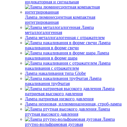
индикаторная и сигнальная
Лампа люминесцентная компактная
интегрированная
Лампа
металлогалогенная
Лампа металлогалогенная с отражателем
Лампа
накаливания в форме свечи
Лампа
накаливания в форме шара
Лампа
накаливания с отражателем
Лампа накаливания типа Globe
Лампа
накаливания трубчатая
Лампа
натриевая высокого давления
Лампа натриевая низкого давления
Лампа неоновая, иллюминационная, строб-лампа
Лампа
ртутная высокого давления
Лампа
ртутно-вольфрамовая дуговая