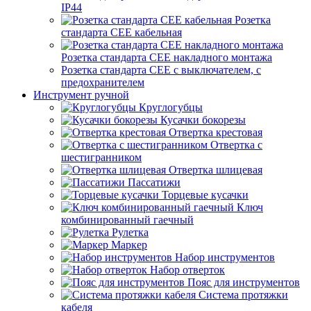
IP44
Розетка
стандарта СЕЕ кабельная
Розетка стандарта СЕЕ накладного монтажа
Розетка стандарта СЕЕ с выключателем, с
предохранителем
Инструмент ручной
Круглогубцы
Кусачки бокорезы
Отвертка крестовая
Отвертка с
шестигранником
Отвертка шлицевая
Пассатижи
Торцевые кусачки
Ключ
комбинированный гаечный
Рулетка
Маркер
Набор инструментов
Набор отверток
Пояс для инструментов
Система протяжки
кабеля