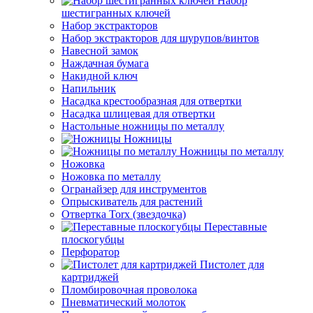
Набор
шестигранных ключей
Набор экстракторов
Набор экстракторов для шурупов/винтов
Навесной замок
Наждачная бумага
Накидной ключ
Напильник
Насадка крестообразная для отвертки
Насадка шлицевая для отвертки
Настольные ножницы по металлу
Ножницы
Ножницы по металлу
Ножовка
Ножовка по металлу
Огранайзер для инструментов
Опрыскиватель для растений
Отвертка Torx (звездочка)
Переставные
плоскогубцы
Перфоратор
Пистолет для
картриджей
Пломбировочная проволока
Пневматический молоток