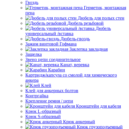
Гвоздь
Герметик, монтажная
пена
Дюбель для полых стен
Дюбель резьбовой
Дюбель
универсальный /вставка
Дюбель-гвоздь
Зажим винтовой Гофмана
Заклепка закладная
Защелка
Звено цепи соединительное
Канат, веревка
Карабин
Картридж/капсула со смолой для химического
анкера
Клей
Клей для анкерных болтов
Контргайка
Крепление ремня / цепи
Кронштейн для кабеля
Крюк L-образный
Крюк S-образный
Крюк анкерный
Крюк грузоподъемный