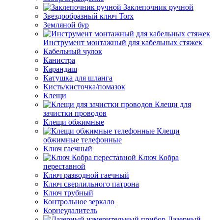
Заклепочник ручной
Звездообразный ключ Torx
Земляной бур
Инструмент монтажный для кабельных стяжек
Кабельный чулок
Канистра
Карандаш
Катушка для шланга
Кисть/кисточка/помазок
Клещи
Клещи для
зачистки проводов
Клещи обжимные
Клещи
обжимные телефонные
Ключ гаечный
Ключ Кобра
переставной
Ключ разводной гаечный
Ключ сверлильного патрона
Ключ трубный
Контрольное зеркало
Корнеудалитель
Лазерный