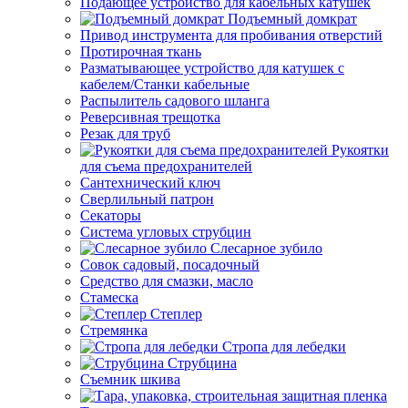
Подающее устройство для кабельных катушек
Подъемный домкрат
Привод инструмента для пробивания отверстий
Протирочная ткань
Разматывающее устройство для катушек с
кабелем/Станки кабельные
Распылитель садового шланга
Реверсивная трещотка
Резак для труб
Рукоятки
для съема предохранителей
Сантехнический ключ
Сверлильный патрон
Секаторы
Система угловых струбцин
Слесарное зубило
Совок садовый, посадочный
Средство для смазки, масло
Стамеска
Степлер
Стремянка
Стропа для лебедки
Струбцина
Съемник шкива