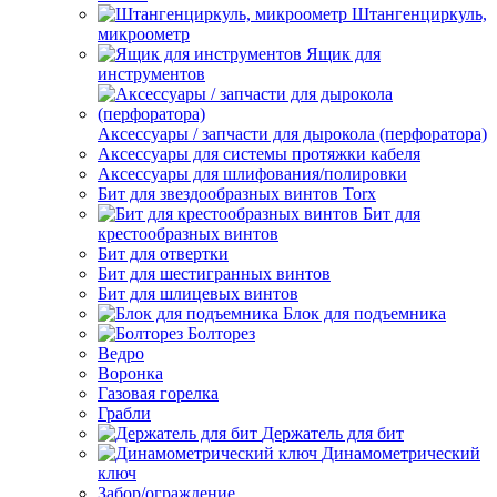
Штангенциркуль,
микроометр
Ящик для
инструментов
Аксессуары / запчасти для дырокола (перфоратора)
Аксессуары для системы протяжки кабеля
Аксессуары для шлифования/полировки
Бит для звездообразных винтов Torx
Бит для
крестообразных винтов
Бит для отвертки
Бит для шестигранных винтов
Бит для шлицевых винтов
Блок для подъемника
Болторез
Ведро
Воронка
Газовая горелка
Грабли
Держатель для бит
Динамометрический
ключ
Забор/ограждение