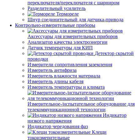
переключателя/переключателя с шарниром
Разделительный усилитель
Термореле
Шнур соединительный для датчика-привода
Контрольно-измерительные приборы
Аксессуары для измерительных приборов
Анализатор качества электроэнергии
Датчик температуры для КИП
Детектор скрытой
проводки
Измерители сопротивления заземления
Измеритель антифриза
Измеритель влажности материала
Измеритель длины кабеля
Измеритель температуры и климата
Измерительное-/испытательное оборудование для
телекоммуникационной технологии
Индикатор
низкого напряжения
Индикатор чередования фаз
Клещи
токоизмерительные