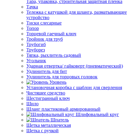
Тара, упаковка, строительная защитная пленка
Тачка
Тележка с катушкой для шланга, разматывающее
устройство
Тиски слесарные
Топор
Торцевой гаечный ключ
Тройник для труб
Трубогиб
Труборез
Тяпка, рыхлитель садовый
Угольник
Ударная отвертка/ гайковерт (пневматический)
Удлинитель для бит
Удлинитель для торцовых головок
Уровень
Установочная коробка с шаблон для сверления
Чистящее средство
Шестигранный ключ
Шило
Шланг пластиковый армированный
Шлифовальный круг
Шпатель
Щетка металлическая
Щетка с ручкой