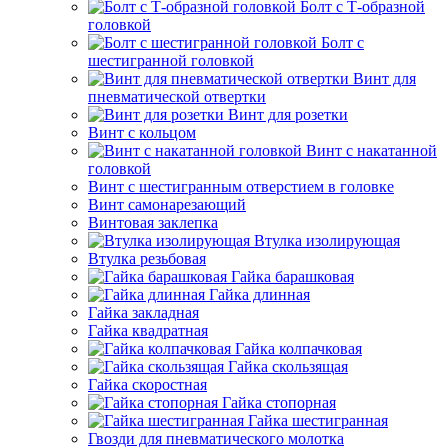
Болт с Т-образной
головкой
Болт с
шестигранной головкой
Винт для
пневматической отвертки
Винт для розетки
Винт с кольцом
Винт с накатанной
головкой
Винт с шестигранным отверстием в головке
Винт самонарезающий
Винтовая заклепка
Втулка изолирующая
Втулка резьбовая
Гайка барашковая
Гайка длинная
Гайка закладная
Гайка квадратная
Гайка колпачковая
Гайка скользящая
Гайка скоростная
Гайка стопорная
Гайка шестигранная
Гвозди для пневматического молотка