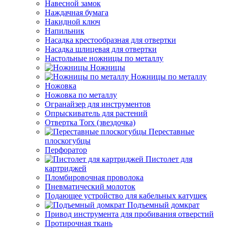
Навесной замок
Наждачная бумага
Накидной ключ
Напильник
Насадка крестообразная для отвертки
Насадка шлицевая для отвертки
Настольные ножницы по металлу
Ножницы
Ножницы по металлу
Ножовка
Ножовка по металлу
Огранайзер для инструментов
Опрыскиватель для растений
Отвертка Torx (звездочка)
Переставные
плоскогубцы
Перфоратор
Пистолет для
картриджей
Пломбировочная проволока
Пневматический молоток
Подающее устройство для кабельных катушек
Подъемный домкрат
Привод инструмента для пробивания отверстий
Протирочная ткань