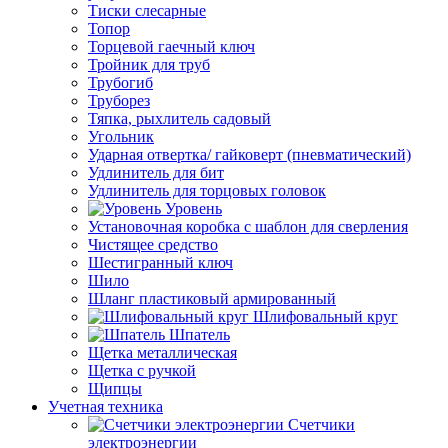
Тиски слесарные
Топор
Торцевой гаечный ключ
Тройник для труб
Трубогиб
Труборез
Тяпка, рыхлитель садовый
Угольник
Ударная отвертка/ гайковерт (пневматический)
Удлинитель для бит
Удлинитель для торцовых головок
Уровень
Установочная коробка с шаблон для сверления
Чистящее средство
Шестигранный ключ
Шило
Шланг пластиковый армированный
Шлифовальный круг
Шпатель
Щетка металлическая
Щетка с ручкой
Щипцы
Учетная техника
Счетчики
электроэнергии