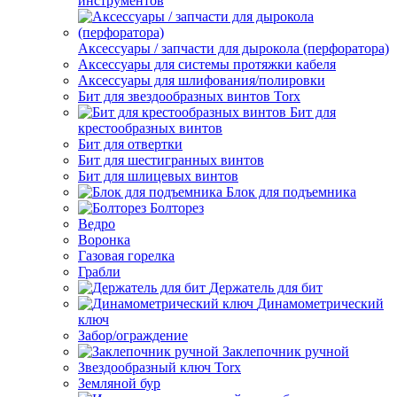
инструментов
Аксессуары / запчасти для дырокола (перфоратора)
Аксессуары для системы протяжки кабеля
Аксессуары для шлифования/полировки
Бит для звездообразных винтов Torx
Бит для
крестообразных винтов
Бит для отвертки
Бит для шестигранных винтов
Бит для шлицевых винтов
Блок для подъемника
Болторез
Ведро
Воронка
Газовая горелка
Грабли
Держатель для бит
Динамометрический
ключ
Забор/ограждение
Заклепочник ручной
Звездообразный ключ Torx
Земляной бур