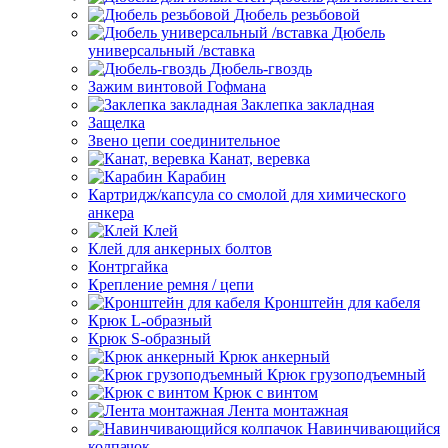
Дюбель резьбовой
Дюбель
универсальный /вставка
Дюбель-гвоздь
Зажим винтовой Гофмана
Заклепка закладная
Защелка
Звено цепи соединительное
Канат, веревка
Карабин
Картридж/капсула со смолой для химического
анкера
Клей
Клей для анкерных болтов
Контргайка
Крепление ремня / цепи
Кронштейн для кабеля
Крюк L-образный
Крюк S-образный
Крюк анкерный
Крюк грузоподъемный
Крюк с винтом
Лента монтажная
Навинчивающийся
колпачок