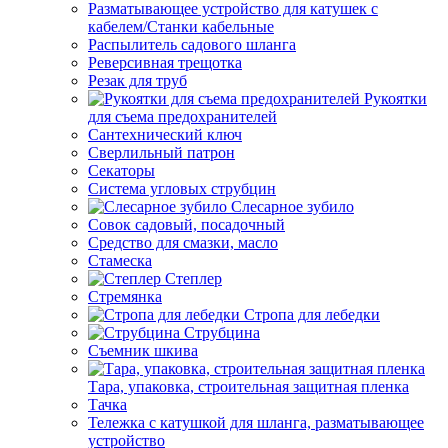
Разматывающее устройство для катушек с
кабелем/Станки кабельные
Распылитель садового шланга
Реверсивная трещотка
Резак для труб
Рукоятки
для съема предохранителей
Сантехнический ключ
Сверлильный патрон
Секаторы
Система угловых струбцин
Слесарное зубило
Совок садовый, посадочный
Средство для смазки, масло
Стамеска
Степлер
Стремянка
Стропа для лебедки
Струбцина
Съемник шкива
Тара, упаковка, строительная защитная пленка
Тачка
Тележка с катушкой для шланга, разматывающее
устройство