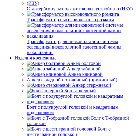
Стартер/импульсно-зажигающее устройство (ИЗУ)
Трансформатор высоковольтного розжига
Трансформатор для низковольтной системы
освещения/низковольтной галогенной лампы
накаливания
Изделия крепежные
Анкер болтовой
Анкер забивной
Анкер клиновой
Анкер складной потолочный (пружинный)
Анкер стержневой
Болт анкерный
Болт с полукруглой головкой и квадратным
подголовком
Болт с Т-образной
головкой
Болт с
шестигранной головкой