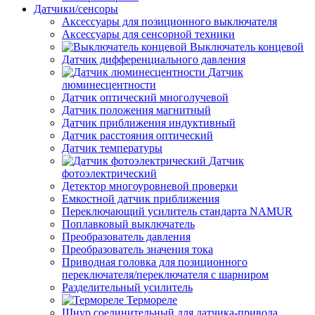
Датчики/сенсоры
Аксессуары для позиционного выключателя
Аксессуары для сенсорной техники
Выключатель концевой
Датчик дифференциального давления
Датчик
люминесцентности
Датчик оптический многолучевой
Датчик положения магнитный
Датчик приближения индуктивный
Датчик расстояния оптический
Датчик температуры
Датчик
фотоэлектрический
Детектор многоуровневой проверки
Емкостной датчик приближения
Переключающий усилитель стандарта NAMUR
Поплавковый выключатель
Преобразователь давления
Преобразователь значения тока
Приводная головка для позиционного
переключателя/переключателя с шарниром
Разделительный усилитель
Термореле
Шнур соединительный для датчика-привода