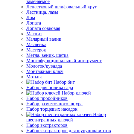
заменяемое
Лепестковый шлифовальный круг
Лестница, лазы
Лом
Лопата
Лопата совковая
Магнит
Малярный валик
Масленка
Мастерок
Метла, веник, щетка
Многофункциональный инструмент
Молоток/кувалда
Монтажный ключ
Мотыга
Набор бит
Набор для полива сада
Набор ключей
Набор пробойников
Набор разметочного шнура
Набор торцевых насадок
Набор
шестигранных ключей
Набор экстракторов
Набор экстракторов для шурупов/винтов