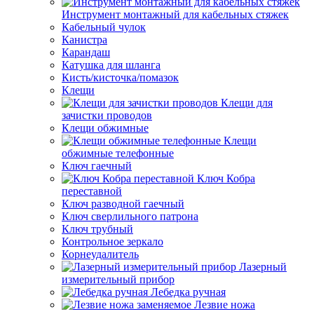
Инструмент монтажный для кабельных стяжек
Кабельный чулок
Канистра
Карандаш
Катушка для шланга
Кисть/кисточка/помазок
Клещи
Клещи для
зачистки проводов
Клещи обжимные
Клещи
обжимные телефонные
Ключ гаечный
Ключ Кобра
переставной
Ключ разводной гаечный
Ключ сверлильного патрона
Ключ трубный
Контрольное зеркало
Корнеудалитель
Лазерный
измерительный прибор
Лебедка ручная
Лезвие ножа