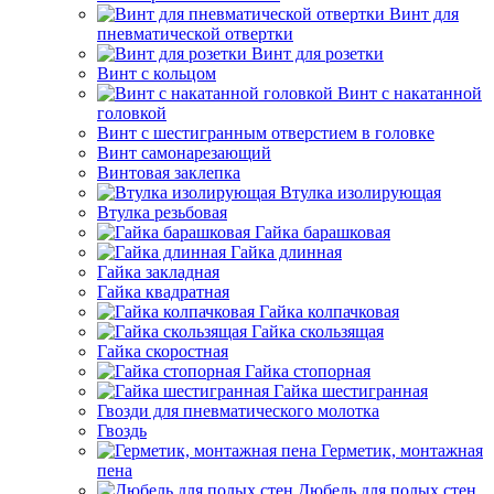
Винт для
пневматической отвертки
Винт для розетки
Винт с кольцом
Винт с накатанной
головкой
Винт с шестигранным отверстием в головке
Винт самонарезающий
Винтовая заклепка
Втулка изолирующая
Втулка резьбовая
Гайка барашковая
Гайка длинная
Гайка закладная
Гайка квадратная
Гайка колпачковая
Гайка скользящая
Гайка скоростная
Гайка стопорная
Гайка шестигранная
Гвозди для пневматического молотка
Гвоздь
Герметик, монтажная
пена
Дюбель для полых стен