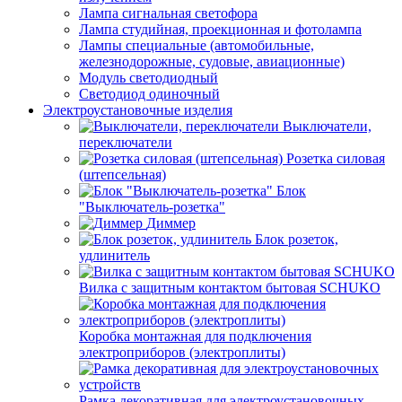
Лампа сигнальная светофора
Лампа студийная, проекционная и фотолампа
Лампы специальные (автомобильные,
железнодорожные, судовые, авиационные)
Модуль светодиодный
Светодиод одиночный
Электроустановочные изделия
Выключатели,
переключатели
Розетка силовая
(штепсельная)
Блок
"Выключатель-розетка"
Диммер
Блок розеток,
удлинитель
Вилка с защитным контактом бытовая SCHUKO
Коробка монтажная для подключения
электроприборов (электроплиты)
Рамка декоративная для электроустановочных