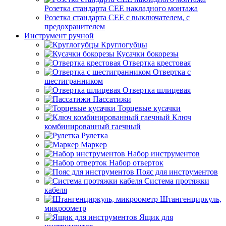
Розетка стандарта СЕЕ накладного монтажа
Розетка стандарта СЕЕ с выключателем, с
предохранителем
Инструмент ручной
Круглогубцы
Кусачки бокорезы
Отвертка крестовая
Отвертка с
шестигранником
Отвертка шлицевая
Пассатижи
Торцевые кусачки
Ключ
комбинированный гаечный
Рулетка
Маркер
Набор инструментов
Набор отверток
Пояс для инструментов
Система протяжки
кабеля
Штангенциркуль,
микроометр
Ящик для