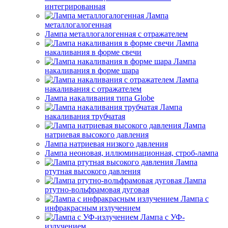
интегрированная
Лампа
металлогалогенная
Лампа металлогалогенная с отражателем
Лампа
накаливания в форме свечи
Лампа
накаливания в форме шара
Лампа
накаливания с отражателем
Лампа накаливания типа Globe
Лампа
накаливания трубчатая
Лампа
натриевая высокого давления
Лампа натриевая низкого давления
Лампа неоновая, иллюминационная, строб-лампа
Лампа
ртутная высокого давления
Лампа
ртутно-вольфрамовая дуговая
Лампа с
инфракрасным излучением
Лампа с УФ-
излучением