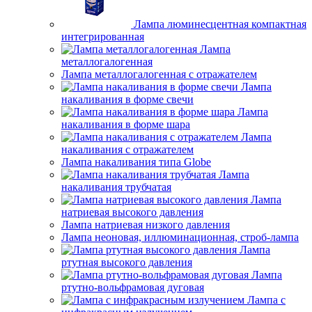
Лампа люминесцентная компактная
интегрированная
Лампа
металлогалогенная
Лампа металлогалогенная с отражателем
Лампа
накаливания в форме свечи
Лампа
накаливания в форме шара
Лампа
накаливания с отражателем
Лампа накаливания типа Globe
Лампа
накаливания трубчатая
Лампа
натриевая высокого давления
Лампа натриевая низкого давления
Лампа неоновая, иллюминационная, строб-лампа
Лампа
ртутная высокого давления
Лампа
ртутно-вольфрамовая дуговая
Лампа с