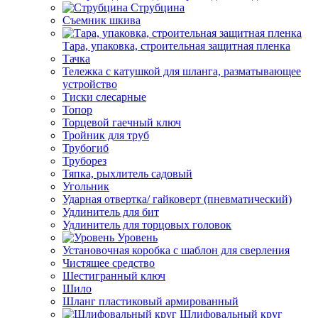
Струбцина
Съемник шкива
Тара, упаковка, строительная защитная пленка
Тачка
Тележка с катушкой для шланга, разматывающее
устройство
Тиски слесарные
Топор
Торцевой гаечный ключ
Тройник для труб
Трубогиб
Труборез
Тяпка, рыхлитель садовый
Угольник
Ударная отвертка/ гайковерт (пневматический)
Удлинитель для бит
Удлинитель для торцовых головок
Уровень
Установочная коробка с шаблон для сверления
Чистящее средство
Шестигранный ключ
Шило
Шланг пластиковый армированный
Шлифовальный круг