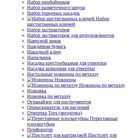
Набор пробойников
Набор разметочного шнура
Набор торцевых насадок
Набор
шестигранных ключей
Набор экстракторов
Набор экстракторов для шурупов/винтов
Навесной замок
Наждачная бумага
Накидной ключ
Напильник
Насадка крестообразная для отвертки
Насадка шлицевая для отвертки
Настольные ножницы по металлу
Ножницы
Ножницы по металлу
Ножовка
Ножовка по металлу
Огранайзер для инструментов
Опрыскиватель для растений
Отвертка Torx (звездочка)
Переставные
плоскогубцы
Перфоратор
Пистолет для