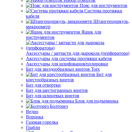
Набор отверток
Пояс для инструментов
Система протяжки
кабеля
Штангенциркуль,
микроометр
Ящик для
инструментов
Аксессуары / запчасти для дырокола (перфоратора)
Аксессуары для системы протяжки кабеля
Аксессуары для шлифования/полировки
Бит для звездообразных винтов Torx
Бит для
крестообразных винтов
Бит для отвертки
Бит для шестигранных винтов
Бит для шлицевых винтов
Блок для подъемника
Болторез
Ведро
Воронка
Газовая горелка
Грабли