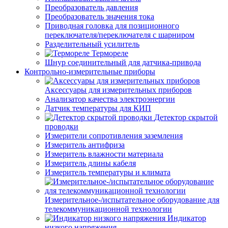
Преобразователь давления
Преобразователь значения тока
Приводная головка для позиционного
переключателя/переключателя с шарниром
Разделительный усилитель
Термореле
Шнур соединительный для датчика-привода
Контрольно-измерительные приборы
Аксессуары для измерительных приборов
Анализатор качества электроэнергии
Датчик температуры для КИП
Детектор скрытой
проводки
Измерители сопротивления заземления
Измеритель антифриза
Измеритель влажности материала
Измеритель длины кабеля
Измеритель температуры и климата
Измерительное-/испытательное оборудование для
телекоммуникационной технологии
Индикатор
низкого напряжения