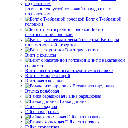
Болт с полукруглой головкой и квадратным
подголовком
Болт с Т-образной
головкой
Болт с
шестигранной головкой
Винт для
пневматической отвертки
Винт для розетки
Винт с кольцом
Винт с накатанной
головкой
Винт с шестигранным отверстием в головке
Винт самонарезающий
Винтовая заклепка
Втулка изолирующая
Втулка резьбовая
Гайка барашковая
Гайка длинная
Гайка закладная
Гайка квадратная
Гайка колпачковая
Гайка скользящая
Гайка скоростная