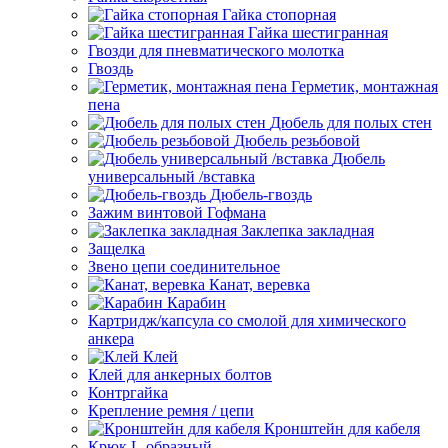
Гайка стопорная
Гайка шестигранная
Гвозди для пневматического молотка
Гвоздь
Герметик, монтажная
пена
Дюбель для полых стен
Дюбель резьбовой
Дюбель
универсальный /вставка
Дюбель-гвоздь
Зажим винтовой Гофмана
Заклепка закладная
Защелка
Звено цепи соединительное
Канат, веревка
Карабин
Картридж/капсула со смолой для химического
анкера
Клей
Клей для анкерных болтов
Контргайка
Крепление ремня / цепи
Кронштейн для кабеля
Крюк L-образный