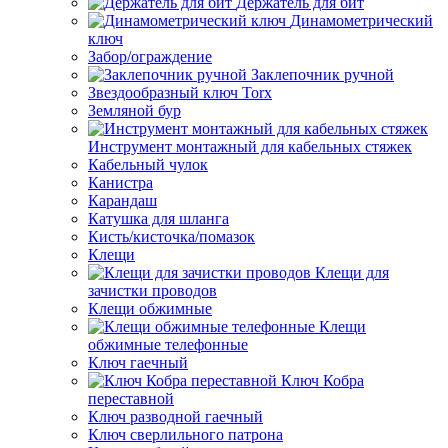
Держатель для бит
Динамометрический
ключ
Забор/ограждение
Заклепочник ручной
Звездообразный ключ Torx
Земляной бур
Инструмент монтажный для кабельных стяжек
Кабельный чулок
Канистра
Карандаш
Катушка для шланга
Кисть/кисточка/помазок
Клещи
Клещи для
зачистки проводов
Клещи обжимные
Клещи
обжимные телефонные
Ключ гаечный
Ключ Кобра
переставной
Ключ разводной гаечный
Ключ сверлильного патрона