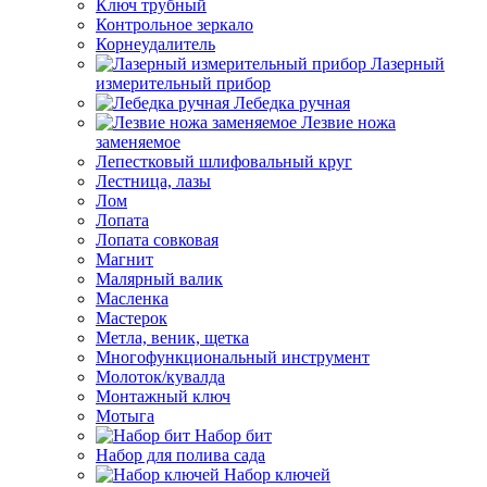
Ключ трубный
Контрольное зеркало
Корнеудалитель
Лазерный
измерительный прибор
Лебедка ручная
Лезвие ножа
заменяемое
Лепестковый шлифовальный круг
Лестница, лазы
Лом
Лопата
Лопата совковая
Магнит
Малярный валик
Масленка
Мастерок
Метла, веник, щетка
Многофункциональный инструмент
Молоток/кувалда
Монтажный ключ
Мотыга
Набор бит
Набор для полива сада
Набор ключей