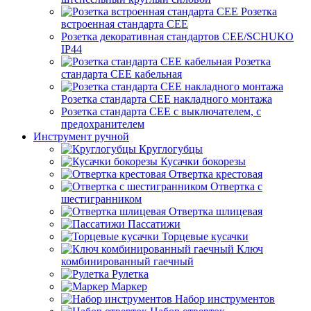
Розетка
встроенная стандарта CEE
Розетка декоративная стандартов CEE/SCHUKO
IP44
Розетка
стандарта СЕЕ кабельная
Розетка стандарта СЕЕ накладного монтажа
Розетка стандарта СЕЕ с выключателем, с
предохранителем
Инструмент ручной
Круглогубцы
Кусачки бокорезы
Отвертка крестовая
Отвертка с
шестигранником
Отвертка шлицевая
Пассатижи
Торцевые кусачки
Ключ
комбинированный гаечный
Рулетка
Маркер
Набор инструментов