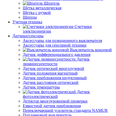
Шпатель
Щетка металлическая
Щетка с ручкой
Щипцы
Учетная техника
Счетчики
электроэнергии
Датчики/сенсоры
Аксессуары для позиционного выключателя
Аксессуары для сенсорной техники
Выключатель концевой
Датчик дифференциального давления
Датчик
люминесцентности
Датчик оптический многолучевой
Датчик положения магнитный
Датчик приближения индуктивный
Датчик расстояния оптический
Датчик температуры
Датчик
фотоэлектрический
Детектор многоуровневой проверки
Емкостной датчик приближения
Переключающий усилитель стандарта NAMUR
Поплавковый выключатель