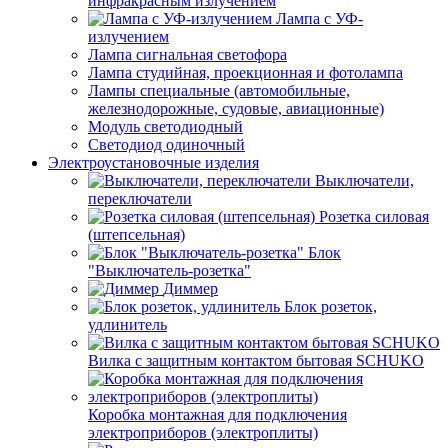
инфракрасным излучением
Лампа с УФ-
излучением
Лампа сигнальная светофора
Лампа студийная, проекционная и фотолампа
Лампы специальные (автомобильные,
железнодорожные, судовые, авиационные)
Модуль светодиодный
Светодиод одиночный
Электроустановочные изделия
Выключатели,
переключатели
Розетка силовая
(штепсельная)
Блок
"Выключатель-розетка"
Диммер
Блок розеток,
удлинитель
Вилка с защитным контактом бытовая SCHUKO
Коробка монтажная для подключения
электроприборов (электроплиты)