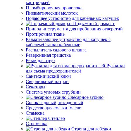
картриджей
Пломбировочная проволока
Пневматический молоток
Подающее устройство для кабельных катушек
Подъемный домкрат
Привод инструмента для пробивания отверстий
Протирочная ткань
Разматывающее устройство для катушек с
кабелем/Станки кабельные
Распылитель садового шланга
Реверсивная трещотка
Резак для труб
Рукоятки
для съема предохранителей
Сантехнический ключ
Сверлильный патрон
Секаторы
Система угловых струбцин
Слесарное зубило
Совок садовый, посадочный
Средство для смазки, масло
Стамеска
Степлер
Стремянка
Стропа для лебедки