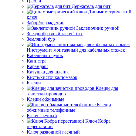
Грабли
Держатель для бит
Динамометрический
ключ
Забор/ограждение
Заклепочник ручной
Звездообразный ключ Torx
Земляной бур
Инструмент монтажный для кабельных стяжек
Кабельный чулок
Канистра
Карандаш
Катушка для шланга
Кисть/кисточка/помазок
Клещи
Клещи для
зачистки проводов
Клещи обжимные
Клещи
обжимные телефонные
Ключ гаечный
Ключ Кобра
переставной
Ключ разводной гаечный