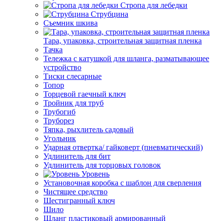
Стропа для лебедки
Струбцина
Съемник шкива
Тара, упаковка, строительная защитная пленка
Тачка
Тележка с катушкой для шланга, разматывающее
устройство
Тиски слесарные
Топор
Торцевой гаечный ключ
Тройник для труб
Трубогиб
Труборез
Тяпка, рыхлитель садовый
Угольник
Ударная отвертка/ гайковерт (пневматический)
Удлинитель для бит
Удлинитель для торцовых головок
Уровень
Установочная коробка с шаблон для сверления
Чистящее средство
Шестигранный ключ
Шило
Шланг пластиковый армированный