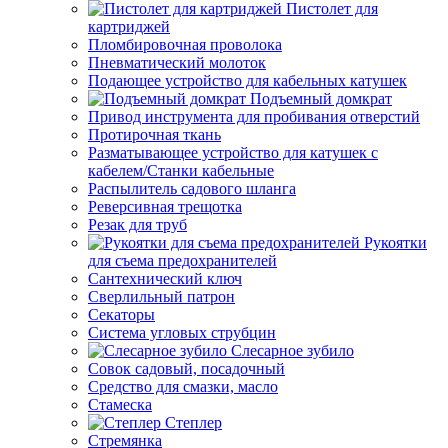
Пистолет для
картриджей
Пломбировочная проволока
Пневматический молоток
Подающее устройство для кабельных катушек
Подъемный домкрат
Привод инструмента для пробивания отверстий
Протирочная ткань
Разматывающее устройство для катушек с
кабелем/Станки кабельные
Распылитель садового шланга
Реверсивная трещотка
Резак для труб
Рукоятки
для съема предохранителей
Сантехнический ключ
Сверлильный патрон
Секаторы
Система угловых струбцин
Слесарное зубило
Совок садовый, посадочный
Средство для смазки, масло
Стамеска
Степлер
Стремянка