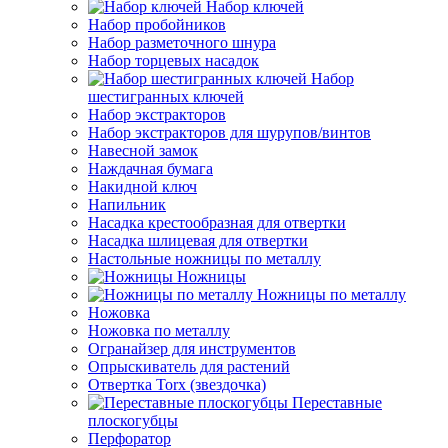
Набор ключей
Набор пробойников
Набор разметочного шнура
Набор торцевых насадок
Набор
шестигранных ключей
Набор экстракторов
Набор экстракторов для шурупов/винтов
Навесной замок
Наждачная бумага
Накидной ключ
Напильник
Насадка крестообразная для отвертки
Насадка шлицевая для отвертки
Настольные ножницы по металлу
Ножницы
Ножницы по металлу
Ножовка
Ножовка по металлу
Огранайзер для инструментов
Опрыскиватель для растений
Отвертка Torx (звездочка)
Переставные
плоскогубцы
Перфоратор