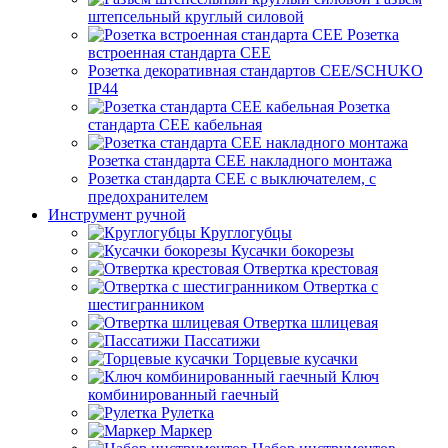
штепсельный круглый силовой
Розетка
встроенная стандарта CEE
Розетка декоративная стандартов CEE/SCHUKO
IP44
Розетка
стандарта СЕЕ кабельная
Розетка стандарта СЕЕ накладного монтажа
Розетка стандарта СЕЕ с выключателем, с
предохранителем
Инструмент ручной
Круглогубцы
Кусачки бокорезы
Отвертка крестовая
Отвертка с
шестигранником
Отвертка шлицевая
Пассатижи
Торцевые кусачки
Ключ
комбинированный гаечный
Рулетка
Маркер