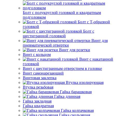
Болт с полукруглой головкой и квадратным
подголовком
Болт с Т-образной
головкой
Болт с
шестигранной головкой
Винт для
пневматической отвертки
Винт для розетки
Винт с кольцом
Винт с накатанной
головкой
Винт с шестигранным отверстием в головке
Винт самонарезающий
Винтовая заклепка
Втулка изолирующая
Втулка резьбовая
Гайка барашковая
Гайка длинная
Гайка закладная
Гайка квадратная
Гайка колпачковая
Гайка скользящая