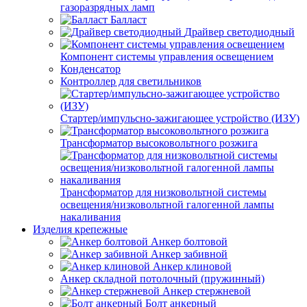
газоразрядных ламп
Балласт
Драйвер светодиодный
Компонент системы управления освещением
Конденсатор
Контроллер для светильников
Стартер/импульсно-зажигающее устройство (ИЗУ)
Трансформатор высоковольтного розжига
Трансформатор для низковольтной системы
освещения/низковольтной галогенной лампы
накаливания
Изделия крепежные
Анкер болтовой
Анкер забивной
Анкер клиновой
Анкер складной потолочный (пружинный)
Анкер стержневой
Болт анкерный