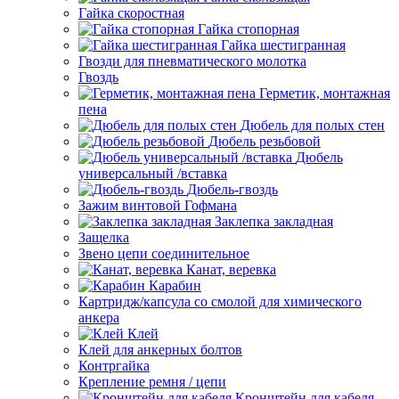
Гайка скоростная
Гайка стопорная
Гайка шестигранная
Гвозди для пневматического молотка
Гвоздь
Герметик, монтажная
пена
Дюбель для полых стен
Дюбель резьбовой
Дюбель
универсальный /вставка
Дюбель-гвоздь
Зажим винтовой Гофмана
Заклепка закладная
Защелка
Звено цепи соединительное
Канат, веревка
Карабин
Картридж/капсула со смолой для химического
анкера
Клей
Клей для анкерных болтов
Контргайка
Крепление ремня / цепи
Кронштейн для кабеля