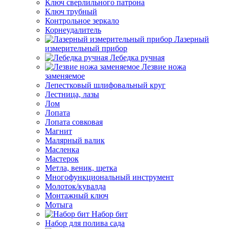
Ключ сверлильного патрона
Ключ трубный
Контрольное зеркало
Корнеудалитель
Лазерный
измерительный прибор
Лебедка ручная
Лезвие ножа
заменяемое
Лепестковый шлифовальный круг
Лестница, лазы
Лом
Лопата
Лопата совковая
Магнит
Малярный валик
Масленка
Мастерок
Метла, веник, щетка
Многофункциональный инструмент
Молоток/кувалда
Монтажный ключ
Мотыга
Набор бит
Набор для полива сада