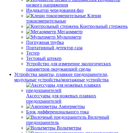
низкого напряжения
Индикатор чередования фаз
Клещи
токоизмерительные
Контрольный стержень
Мегаомметр
Мультиметр
Погружная трубка
Портативный детектор газа
Тестер
Тестовый штекер
Устройство для измерение экологических
параметров окружающей среды
Устройства защиты, плавкие предохранители,
модульные устройства/монтажные устройства
Аксессуары для ножевых плавких
предохранителей
Амперметры
Блок дифференциального тока
Вилочный
предохранитель
Вольтметры