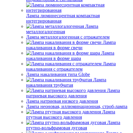
Лампа люминесцентная компактная
интегрированная
Лампа
металлогалогенная
Лампа металлогалогенная с отражателем
Лампа
накаливания в форме свечи
Лампа
накаливания в форме шара
Лампа
накаливания с отражателем
Лампа накаливания типа Globe
Лампа
накаливания трубчатая
Лампа
натриевая высокого давления
Лампа натриевая низкого давления
Лампа неоновая, иллюминационная, строб-лампа
Лампа
ртутная высокого давления
Лампа
ртутно-вольфрамовая дуговая