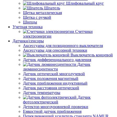
Шлифовальный круг
Шпатель
Щетка металлическая
Щетка с ручкой
Щипцы
Учетная техника
Счетчики
электроэнергии
Датчики/сенсоры
Аксессуары для позиционного выключателя
Аксессуары для сенсорной техники
Выключатель концевой
Датчик дифференциального давления
Датчик
люминесцентности
Датчик оптический многолучевой
Датчик положения магнитный
Датчик приближения индуктивный
Датчик расстояния оптический
Датчик температуры
Датчик
фотоэлектрический
Детектор многоуровневой проверки
Емкостной датчик приближения
Переключающий усилитель стандарта NAMUR