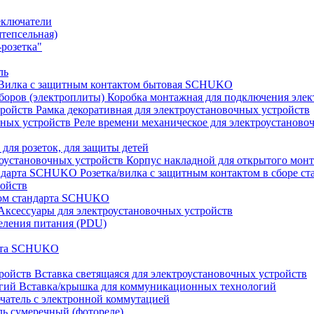
еключатели
штепсельная)
розетка"
ль
Вилка с защитным контактом бытовая SCHUKO
Коробка монтажная для подключения элек
Рамка декоративная для электроустановочных устройств
Реле времени механическое для электроустаново
 для розеток, для защиты детей
Корпус накладной для открытого монт
Розетка/вилка с защитным контактом в сборе 
ройств
том стандарта SCHUKO
Аксессуары для электроустановочных устройств
еления питания (PDU)
арта SCHUKO
Вставка светящаяся для электроустановочных устройств
Вставка/крышка для коммуникационных технологий
атель с электронной коммутацией
ь сумеречный (фотореле)