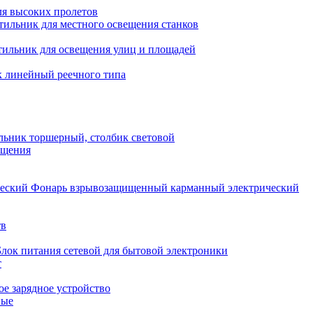
ля высоких пролетов
тильник для местного освещения станков
тильник для освещения улиц и площадей
 линейный реечного типа
льник торшерный, столбик световой
ещения
Фонарь взрывозащищенный карманный электрический
тв
Блок питания сетевой для бытовой электроники
т
е зарядное устройство
ные