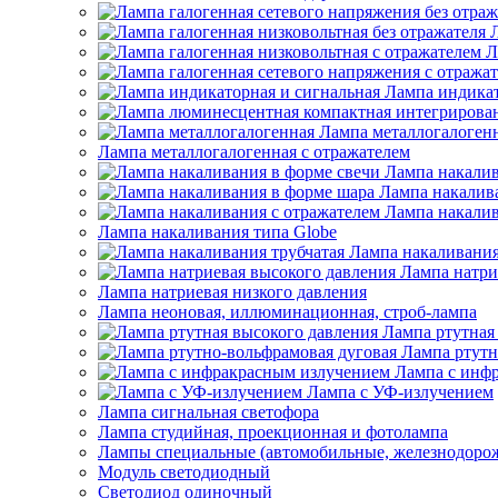
Л
Лампа индикат
Лампа металлогалоген
Лампа металлогалогенная с отражателем
Лампа накалив
Лампа накалив
Лампа накалив
Лампа накаливания типа Globe
Лампа накаливания
Лампа натри
Лампа натриевая низкого давления
Лампа неоновая, иллюминационная, строб-лампа
Лампа ртутная
Лампа ртутн
Лампа с инф
Лампа с УФ-излучением
Лампа сигнальная светофора
Лампа студийная, проекционная и фотолампа
Лампы специальные (автомобильные, железнодорож
Модуль светодиодный
Светодиод одиночный