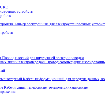
CHUKO
новочных устройств
тройств
Таймер электронный для электроустановочных устройс
стройств
Провод плоский для внутренней электропроводки
Провод самонесущий изолированны
ный
Кабель информационный для передачи данных, 
Кабели связи, телефонные, телекоммуникационные
апряжения