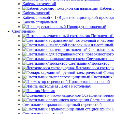
Кабель оптический
Кабель 
Кабель плоский
Кабель силовой < 1кВ для нестационарной проклад
Кабель спиральный
Провод установочный
Светильники
Потолочный/
Светильник н
Светильник нап
Светильник/прожектор
Лента/полоса светод
Фонар
Светильник
Прожектор переносной
Лампа настольная
Ночник
Освещение иллю
Светильник а
Светильник взрывозащищенный переносной
С
Светильник грунтовый