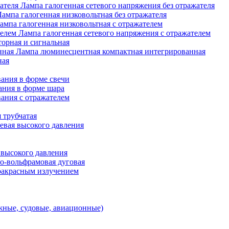
Лампа галогенная сетевого напряжения без отражателя
Лампа галогенная низковольтная без отражателя
ампа галогенная низковольтная с отражателем
Лампа галогенная сетевого напряжения с отражателем
орная и сигнальная
Лампа люминесцентная компактная интегрированная
ная
ания в форме свечи
ания в форме шара
ания с отражателем
 трубчатая
евая высокого давления
 высокого давления
о-вольфрамовая дуговая
ракрасным излучением
ные, судовые, авиационные)