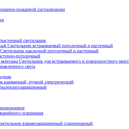
охранно-пожарной сигнализации
ки
настенный светильник
Светильник встраиваемый потолочный и настенный
Светильник накладной потолочный и настенный
астенно-потолочный
Светильник для встраиваемого и поверхностного мон
равленного света
иодная
ь карманный, ручной электрический
 пылевлагозащищенный
минационное
варийного освещения
ветильник взрывозащищенный стационарный