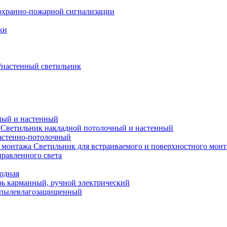
охранно-пожарной сигнализации
ки
настенный светильник
ный и настенный
Светильник накладной потолочный и настенный
астенно-потолочный
Светильник для встраиваемого и поверхностного мон
равленного света
иодная
ь карманный, ручной электрический
 пылевлагозащищенный