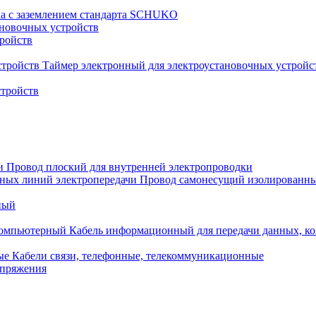
ка с заземлением стандарта SCHUKO
новочных устройств
тройств
Таймер электронный для электроустановочных устройс
стройств
Провод плоский для внутренней электропроводки
Провод самонесущий изолированны
ный
Кабель информационный для передачи данных, 
Кабели связи, телефонные, телекоммуникационные
апряжения