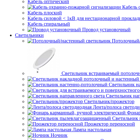
Кабель оптический
Кабель 
Кабель плоский
Кабель силовой < 1кВ для нестационарной проклад
Кабель спиральный
Провод установочный
Светильники
Потолочный/
Светильник встраиваемый потолоч
Светильник н
Светильник нап
Светильник/прожектор
Лента/полоса светод
Фонар
Светильник
Прожектор переносной
Лампа настольная
Ночник