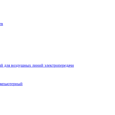
тв
й для воздушных линий электропередачи
компьютерный