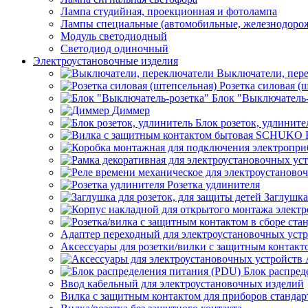
Лампа студийная, проекционная и фотолампа
Лампы специальные (автомобильные, железнодорож
Модуль светодиодный
Светодиод одиночный
Электроустановочные изделия
Выключатели, пер
Розетка силовая (
Блок "Выключатель-
Диммер
Блок розеток, удлините
Розетка удлинителя
Заглушка
Адаптер переходный для электроустановочных уст
Аксессуары для розетки/вилки с защитным контак
Блок распред
Ввод кабельный для электроустановочных изделий
Вилка с защитным контактом для приборов станд