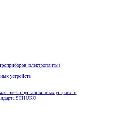
троприборов (электроплиты)
чных устройств
ажа электроустановочных устройств
стандарта SCHUKO