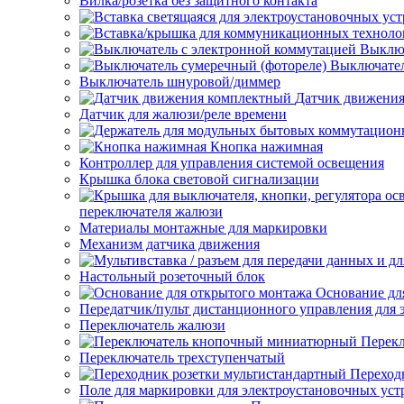
Вилка/розетка без защитного контакта
Выключ
Выключател
Выключатель шнуровой/диммер
Датчик движени
Датчик для жалюзи/реле времени
Кнопка нажимная
Контроллер для управления системой освещения
Крышка блока световой сигнализации
переключателя жалюзи
Материалы монтажные для маркировки
Механизм датчика движения
Настольный розеточный блок
Основание дл
Передатчик/пульт дистанционного управления для 
Переключатель жалюзи
Перек
Переключатель трехступенчатый
Переход
Поле для маркировки для электроустановочных уст