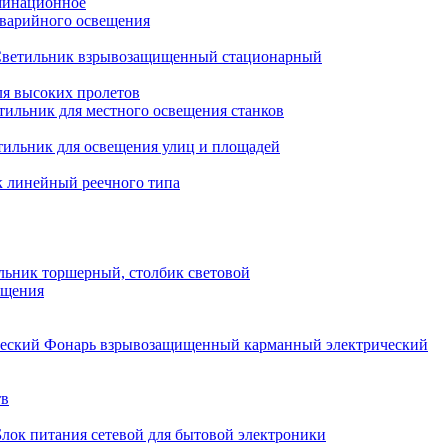
минационное
варийного освещения
ветильник взрывозащищенный стационарный
ля высоких пролетов
тильник для местного освещения станков
тильник для освещения улиц и площадей
 линейный реечного типа
льник торшерный, столбик световой
ещения
Фонарь взрывозащищенный карманный электрический
тв
Блок питания сетевой для бытовой электроники