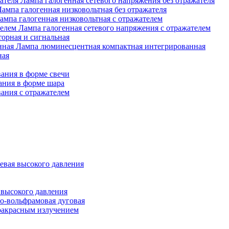
Лампа галогенная сетевого напряжения без отражателя
Лампа галогенная низковольтная без отражателя
ампа галогенная низковольтная с отражателем
Лампа галогенная сетевого напряжения с отражателем
орная и сигнальная
Лампа люминесцентная компактная интегрированная
ная
ания в форме свечи
ания в форме шара
ания с отражателем
евая высокого давления
 высокого давления
о-вольфрамовая дуговая
ракрасным излучением