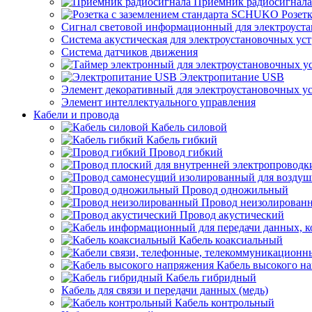
Приемник радиосигнала
Розет
Сигнал световой информационный для электроуста
Система акустическая для электроустановочных ус
Система датчиков движения
Электропитание USB
Элемент декоративный для электроустановочных у
Элемент интеллектуального управления
Кабели и провода
Кабель силовой
Кабель гибкий
Провод гибкий
Провод одножильный
Провод неизолирован
Провод акустический
Кабель коаксиальный
Кабель высокого н
Кабель гибридный
Кабель для связи и передачи данных (медь)
Кабель контрольный