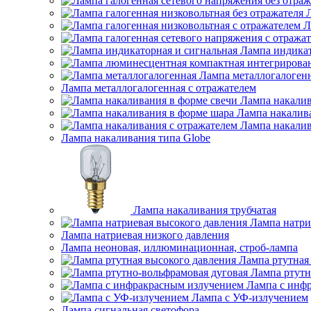
Л
Лампа индикат
Лампа металлогалоген
Лампа металлогалогенная с отражателем
Лампа накалив
Лампа накалив
Лампа накалив
Лампа накаливания типа Globe
Лампа накаливания трубчатая
Лампа натри
Лампа натриевая низкого давления
Лампа неоновая, иллюминационная, строб-лампа
Лампа ртутная
Лампа ртутн
Лампа с инф
Лампа с УФ-излучением
Лампа сигнальная светофора