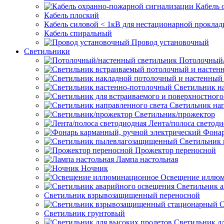
Кабель 
Кабель плоский
Кабель силовой < 1кВ для нестационарной проклад
Кабель спиральный
Провод установочный
Светильники
Потолочный/
Светильник н
Светильник нап
Светильник/прожектор
Лента/полоса светод
Фонар
Светильник
Прожектор переносной
Лампа настольная
Ночник
Освещение иллю
Светильник а
Светильник взрывозащищенный переносной
С
Светильник грунтовый
Светильник д