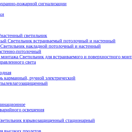
охранно-пожарной сигнализации
ки
настенный светильник
Светильник встраиваемый потолочный и настенный
Светильник накладной потолочный и настенный
астенно-потолочный
Светильник для встраиваемого и поверхностного мон
равленного света
иодная
ь карманный, ручной электрический
 пылевлагозащищенный
минационное
варийного освещения
ветильник взрывозащищенный стационарный
ля высоких пролетов