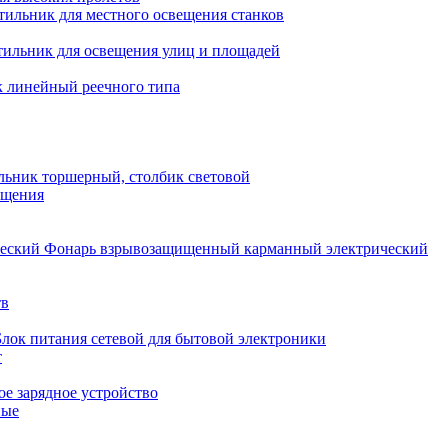
тильник для местного освещения станков
тильник для освещения улиц и площадей
 линейный реечного типа
льник торшерный, столбик световой
ещения
Фонарь взрывозащищенный карманный электрический
тв
Блок питания сетевой для бытовой электроники
т
е зарядное устройство
ные