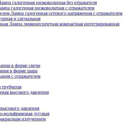
Лампа галогенная низковольтная без отражателя
ампа галогенная низковольтная с отражателем
Лампа галогенная сетевого напряжения с отражателем
орная и сигнальная
Лампа люминесцентная компактная интегрированная
ания в форме свечи
ания в форме шара
ания с отражателем
 трубчатая
евая высокого давления
 высокого давления
о-вольфрамовая дуговая
ракрасным излучением