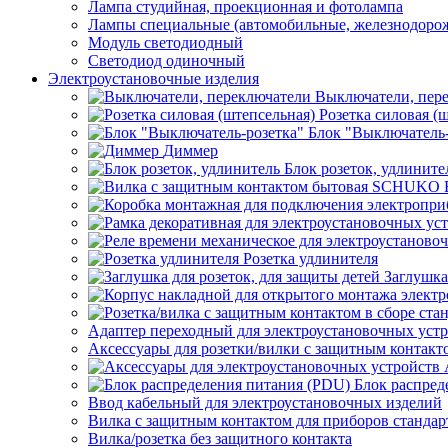
Лампа студийная, проекционная и фотолампа
Лампы специальные (автомобильные, железнодорож
Модуль светодиодный
Светодиод одиночный
Электроустановочные изделия
Выключатели, пер
Розетка силовая (
Блок "Выключатель-
Диммер
Блок розеток, удлините
Розетка удлинителя
Заглушка
Адаптер переходный для электроустановочных уст
Аксессуары для розетки/вилки с защитным контак
Блок распред
Ввод кабельный для электроустановочных изделий
Вилка с защитным контактом для приборов станд
Вилка/розетка без защитного контакта