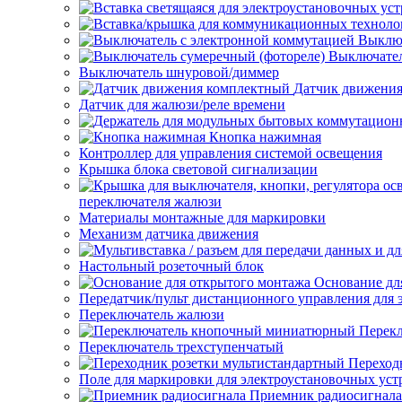
Выключ
Выключател
Выключатель шнуровой/диммер
Датчик движени
Датчик для жалюзи/реле времени
Кнопка нажимная
Контроллер для управления системой освещения
Крышка блока световой сигнализации
переключателя жалюзи
Материалы монтажные для маркировки
Механизм датчика движения
Настольный розеточный блок
Основание дл
Передатчик/пульт дистанционного управления для 
Переключатель жалюзи
Перек
Переключатель трехступенчатый
Переход
Поле для маркировки для электроустановочных уст
Приемник радиосигнала