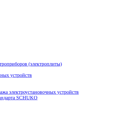
троприборов (электроплиты)
чных устройств
ажа электроустановочных устройств
стандарта SCHUKO