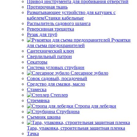
Привод инструмента для пробивания отверстий
Протирочная ткань
Разматывающее устройство для катушек с
кабелем/Станки кабельные
Распылитель садового шланга
Реверсивная трещотка
Резак для труб
Рукоятки
для съема предохранителей
Сантехнический ключ
Сверлильный патрон
Секаторы
Система угловых струбцин
Слесарное зубило
Совок садовый, посадочный
Средство для смазки, масло
Стамеска
Степлер
Стремянка
Стропа для лебедки
Струбцина
Съемник шкива
Тара, упаковка, строительная защитная пленка
Тачка