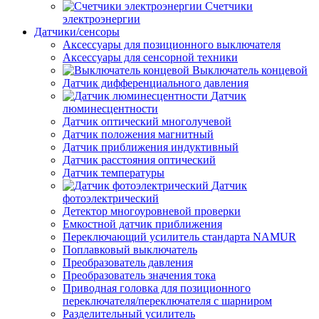
Счетчики
электроэнергии
Датчики/сенсоры
Аксессуары для позиционного выключателя
Аксессуары для сенсорной техники
Выключатель концевой
Датчик дифференциального давления
Датчик
люминесцентности
Датчик оптический многолучевой
Датчик положения магнитный
Датчик приближения индуктивный
Датчик расстояния оптический
Датчик температуры
Датчик
фотоэлектрический
Детектор многоуровневой проверки
Емкостной датчик приближения
Переключающий усилитель стандарта NAMUR
Поплавковый выключатель
Преобразователь давления
Преобразователь значения тока
Приводная головка для позиционного
переключателя/переключателя с шарниром
Разделительный усилитель