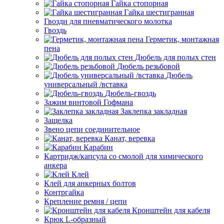
Гайка стопорная
Гайка шестигранная
Гвозди для пневматического молотка
Гвоздь
Герметик, монтажная
пена
Дюбель для полых стен
Дюбель резьбовой
Дюбель
универсальный /вставка
Дюбель-гвоздь
Зажим винтовой Гофмана
Заклепка закладная
Защелка
Звено цепи соединительное
Канат, веревка
Карабин
Картридж/капсула со смолой для химического
анкера
Клей
Клей для анкерных болтов
Контргайка
Крепление ремня / цепи
Кронштейн для кабеля
Крюк L-образный