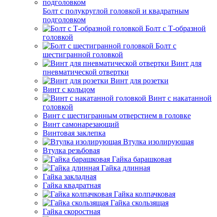
Болт с полукруглой головкой и квадратным
подголовком
Болт с Т-образной
головкой
Болт с
шестигранной головкой
Винт для
пневматической отвертки
Винт для розетки
Винт с кольцом
Винт с накатанной
головкой
Винт с шестигранным отверстием в головке
Винт самонарезающий
Винтовая заклепка
Втулка изолирующая
Втулка резьбовая
Гайка барашковая
Гайка длинная
Гайка закладная
Гайка квадратная
Гайка колпачковая
Гайка скользящая
Гайка скоростная