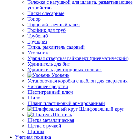
Тележка с катушкой для шланга, разматывающее
устройство
Тиски слесарные
Топор
Торцевой гаечный ключ
Тройник для труб
Трубогиб
Труборез
Тяпка, рыхлитель садовый
Угольник
Ударная отвертка/ гайковерт (пневматический)
Удлинитель для бит
Удлинитель для торцовых головок
Уровень
Установочная коробка с шаблон для сверления
Чистящее средство
Шестигранный ключ
Шило
Шланг пластиковый армированный
Шлифовальный круг
Шпатель
Щетка металлическая
Щетка с ручкой
Щипцы
Учетная техника