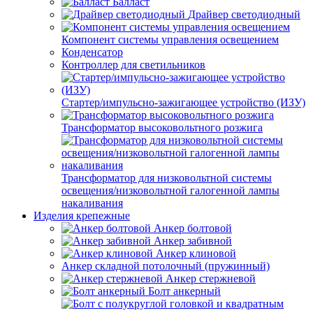
Балласт
Драйвер светодиодный
Компонент системы управления освещением
Конденсатор
Контроллер для светильников
Стартер/импульсно-зажигающее устройство (ИЗУ)
Трансформатор высоковольтного розжига
Трансформатор для низковольтной системы
освещения/низковольтной галогенной лампы
накаливания
Изделия крепежные
Анкер болтовой
Анкер забивной
Анкер клиновой
Анкер складной потолочный (пружинный)
Анкер стержневой
Болт анкерный