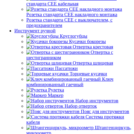
стандарта СЕЕ кабельная
Розетка стандарта СЕЕ накладного монтажа
Розетка стандарта СЕЕ с выключателем, с
предохранителем
Инструмент ручной
Круглогубцы
Кусачки бокорезы
Отвертка крестовая
Отвертка с
шестигранником
Отвертка шлицевая
Пассатижи
Торцевые кусачки
Ключ
комбинированный гаечный
Рулетка
Маркер
Набор инструментов
Набор отверток
Пояс для инструментов
Система протяжки
кабеля
Штангенциркуль,
микроометр