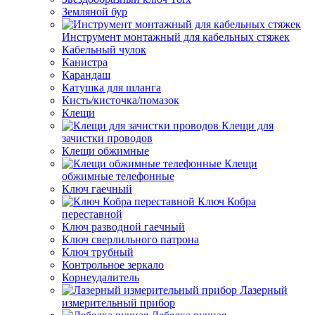
Земляной бур
Инструмент монтажный для кабельных стяжек
Кабельный чулок
Канистра
Карандаш
Катушка для шланга
Кисть/кисточка/помазок
Клещи
Клещи для
зачистки проводов
Клещи обжимные
Клещи
обжимные телефонные
Ключ гаечный
Ключ Кобра
переставной
Ключ разводной гаечный
Ключ сверлильного патрона
Ключ трубный
Контрольное зеркало
Корнеудалитель
Лазерный
измерительный прибор