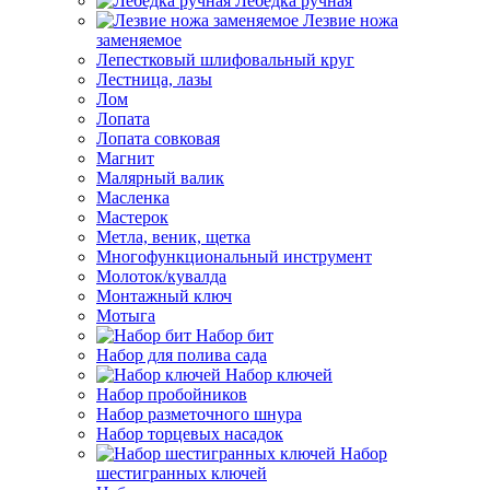
Лебедка ручная
Лезвие ножа
заменяемое
Лепестковый шлифовальный круг
Лестница, лазы
Лом
Лопата
Лопата совковая
Магнит
Малярный валик
Масленка
Мастерок
Метла, веник, щетка
Многофункциональный инструмент
Молоток/кувалда
Монтажный ключ
Мотыга
Набор бит
Набор для полива сада
Набор ключей
Набор пробойников
Набор разметочного шнура
Набор торцевых насадок
Набор
шестигранных ключей