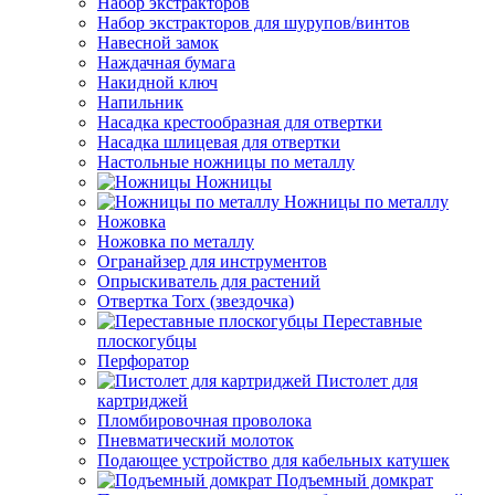
Набор экстракторов
Набор экстракторов для шурупов/винтов
Навесной замок
Наждачная бумага
Накидной ключ
Напильник
Насадка крестообразная для отвертки
Насадка шлицевая для отвертки
Настольные ножницы по металлу
Ножницы
Ножницы по металлу
Ножовка
Ножовка по металлу
Огранайзер для инструментов
Опрыскиватель для растений
Отвертка Torx (звездочка)
Переставные
плоскогубцы
Перфоратор
Пистолет для
картриджей
Пломбировочная проволока
Пневматический молоток
Подающее устройство для кабельных катушек
Подъемный домкрат