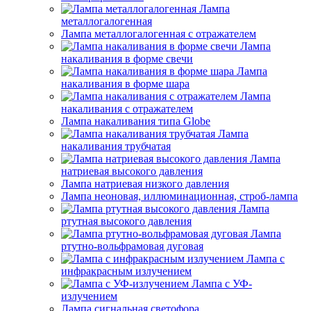
Лампа
металлогалогенная
Лампа металлогалогенная с отражателем
Лампа
накаливания в форме свечи
Лампа
накаливания в форме шара
Лампа
накаливания с отражателем
Лампа накаливания типа Globe
Лампа
накаливания трубчатая
Лампа
натриевая высокого давления
Лампа натриевая низкого давления
Лампа неоновая, иллюминационная, строб-лампа
Лампа
ртутная высокого давления
Лампа
ртутно-вольфрамовая дуговая
Лампа с
инфракрасным излучением
Лампа с УФ-
излучением
Лампа сигнальная светофора