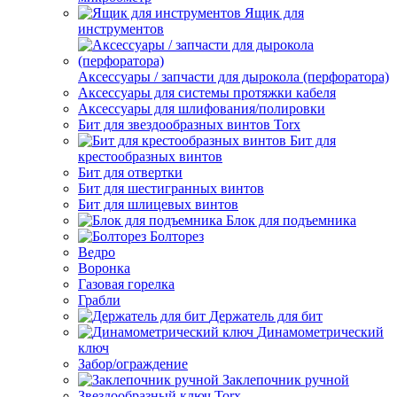
Ящик для
инструментов
Аксессуары / запчасти для дырокола (перфоратора)
Аксессуары для системы протяжки кабеля
Аксессуары для шлифования/полировки
Бит для звездообразных винтов Torx
Бит для
крестообразных винтов
Бит для отвертки
Бит для шестигранных винтов
Бит для шлицевых винтов
Блок для подъемника
Болторез
Ведро
Воронка
Газовая горелка
Грабли
Держатель для бит
Динамометрический
ключ
Забор/ограждение
Заклепочник ручной
Звездообразный ключ Torx