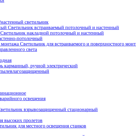
ки
настенный светильник
Светильник встраиваемый потолочный и настенный
Светильник накладной потолочный и настенный
астенно-потолочный
Светильник для встраиваемого и поверхностного мон
равленного света
иодная
ь карманный, ручной электрический
 пылевлагозащищенный
минационное
варийного освещения
ветильник взрывозащищенный стационарный
ля высоких пролетов
тильник для местного освещения станков