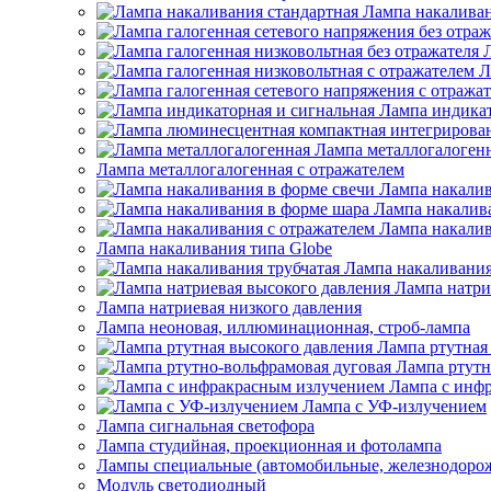
Лампа накаливан
Л
Лампа индикат
Лампа металлогалоген
Лампа металлогалогенная с отражателем
Лампа накалив
Лампа накалив
Лампа накалив
Лампа накаливания типа Globe
Лампа накаливания
Лампа натри
Лампа натриевая низкого давления
Лампа неоновая, иллюминационная, строб-лампа
Лампа ртутная
Лампа ртутн
Лампа с инф
Лампа с УФ-излучением
Лампа сигнальная светофора
Лампа студийная, проекционная и фотолампа
Лампы специальные (автомобильные, железнодорож
Модуль светодиодный