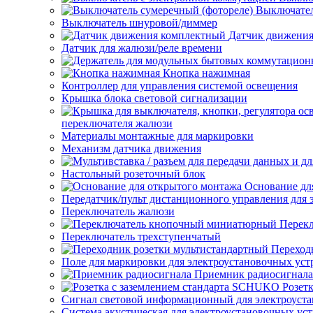
Выключател
Выключатель шнуровой/диммер
Датчик движени
Датчик для жалюзи/реле времени
Кнопка нажимная
Контроллер для управления системой освещения
Крышка блока световой сигнализации
переключателя жалюзи
Материалы монтажные для маркировки
Механизм датчика движения
Настольный розеточный блок
Основание дл
Передатчик/пульт дистанционного управления для 
Переключатель жалюзи
Перек
Переключатель трехступенчатый
Переход
Поле для маркировки для электроустановочных уст
Приемник радиосигнала
Розет
Сигнал световой информационный для электроуста
Система акустическая для электроустановочных ус