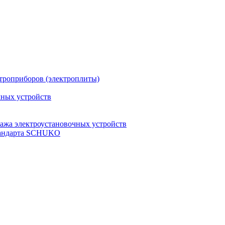
троприборов (электроплиты)
чных устройств
ажа электроустановочных устройств
стандарта SCHUKO