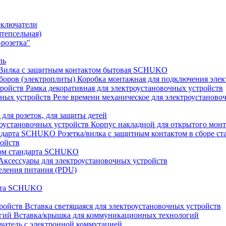
еключатели
штепсельная)
розетка"
ль
Вилка с защитным контактом бытовая SCHUKO
Коробка монтажная для подключения элек
Рамка декоративная для электроустановочных устройств
Реле времени механическое для электроустаново
 для розеток, для защиты детей
Корпус накладной для открытого монт
Розетка/вилка с защитным контактом в сборе 
ройств
том стандарта SCHUKO
Аксессуары для электроустановочных устройств
еления питания (PDU)
арта SCHUKO
Вставка светящаяся для электроустановочных устройств
Вставка/крышка для коммуникационных технологий
атель с электронной коммутацией