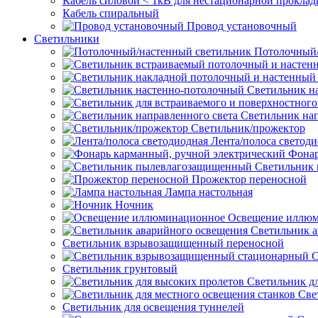
Кабель силовой < 1кВ для нестационарной проклад
Кабель спиральный
Провод установочный
Светильники
Потолочный/
Светильник н
Светильник нап
Светильник/прожектор
Лента/полоса светод
Фонар
Светильник
Прожектор переносной
Лампа настольная
Ночник
Освещение иллю
Светильник а
Светильник взрывозащищенный переносной
С
Светильник грунтовый
Светильник д
Све
Светильник для освещения туннелей