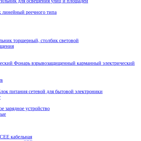
тильник для освещения улиц и площадей
 линейный реечного типа
льник торшерный, столбик световой
ещения
Фонарь взрывозащищенный карманный электрический
тв
Блок питания сетевой для бытовой электроники
т
е зарядное устройство
ные
 CEE кабельная