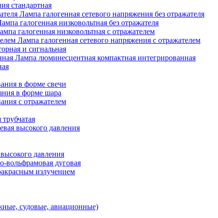
ия стандартная
Лампа галогенная сетевого напряжения без отражателя
Лампа галогенная низковольтная без отражателя
ампа галогенная низковольтная с отражателем
Лампа галогенная сетевого напряжения с отражателем
орная и сигнальная
Лампа люминесцентная компактная интегрированная
ная
ания в форме свечи
ания в форме шара
ания с отражателем
 трубчатая
евая высокого давления
 высокого давления
о-вольфрамовая дуговая
ракрасным излучением
ные, судовые, авиационные)