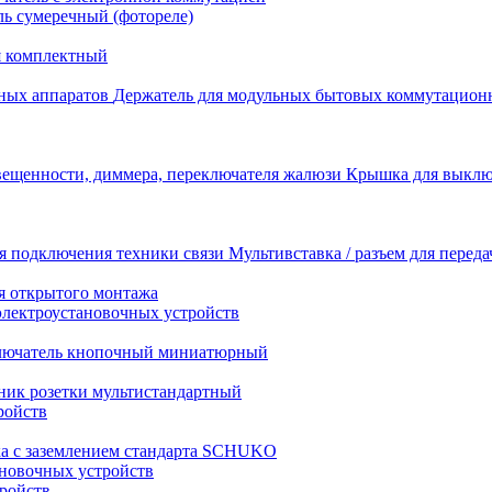
ь сумеречный (фотореле)
я комплектный
Держатель для модульных бытовых коммутацион
Крышка для выключ
Мультивставка / разъем для перед
я открытого монтажа
электроустановочных устройств
лючатель кнопочный миниатюрный
ник розетки мультистандартный
ройств
ка с заземлением стандарта SCHUKO
новочных устройств
тройств