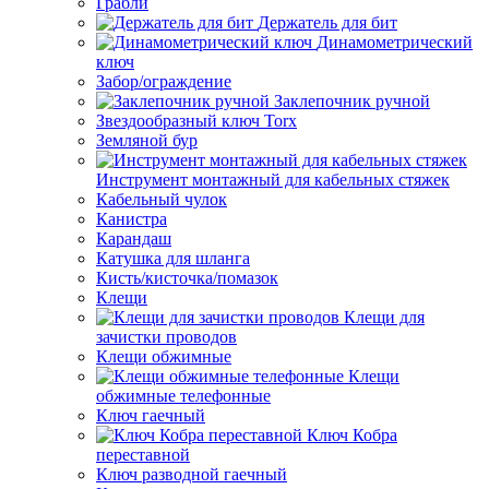
Грабли
Держатель для бит
Динамометрический
ключ
Забор/ограждение
Заклепочник ручной
Звездообразный ключ Torx
Земляной бур
Инструмент монтажный для кабельных стяжек
Кабельный чулок
Канистра
Карандаш
Катушка для шланга
Кисть/кисточка/помазок
Клещи
Клещи для
зачистки проводов
Клещи обжимные
Клещи
обжимные телефонные
Ключ гаечный
Ключ Кобра
переставной
Ключ разводной гаечный