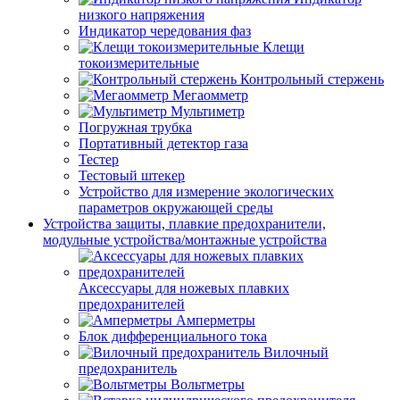
низкого напряжения
Индикатор чередования фаз
Клещи
токоизмерительные
Контрольный стержень
Мегаомметр
Мультиметр
Погружная трубка
Портативный детектор газа
Тестер
Тестовый штекер
Устройство для измерение экологических
параметров окружающей среды
Устройства защиты, плавкие предохранители,
модульные устройства/монтажные устройства
Аксессуары для ножевых плавких
предохранителей
Амперметры
Блок дифференциального тока
Вилочный
предохранитель
Вольтметры