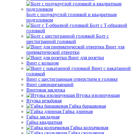
Болт с полукруглой головкой и квадратным
подголовком
Болт с Т-образной
головкой
Болт с
шестигранной головкой
Винт для
пневматической отвертки
Винт для розетки
Винт с кольцом
Винт с накатанной
головкой
Винт с шестигранным отверстием в головке
Винт самонарезающий
Винтовая заклепка
Втулка изолирующая
Втулка резьбовая
Гайка барашковая
Гайка длинная
Гайка закладная
Гайка квадратная
Гайка колпачковая
Гайка скользящая