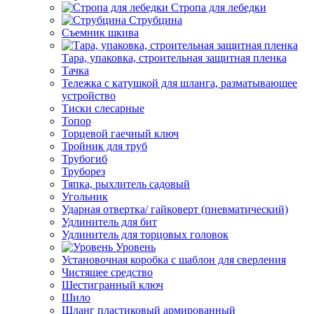
Стропа для лебедки
Струбцина
Съемник шкива
Тара, упаковка, строительная защитная пленка
Тачка
Тележка с катушкой для шланга, разматывающее
устройство
Тиски слесарные
Топор
Торцевой гаечный ключ
Тройник для труб
Трубогиб
Труборез
Тяпка, рыхлитель садовый
Угольник
Ударная отвертка/ гайковерт (пневматический)
Удлинитель для бит
Удлинитель для торцовых головок
Уровень
Установочная коробка с шаблон для сверления
Чистящее средство
Шестигранный ключ
Шило
Шланг пластиковый армированный