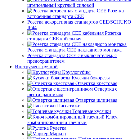
штепсельный круглый силовой
Розетка
встроенная стандарта CEE
Розетка декоративная стандартов CEE/SCHUKO
IP44
Розетка
стандарта СЕЕ кабельная
Розетка стандарта СЕЕ накладного монтажа
Розетка стандарта СЕЕ с выключателем, с
предохранителем
Инструмент ручной
Круглогубцы
Кусачки бокорезы
Отвертка крестовая
Отвертка с
шестигранником
Отвертка шлицевая
Пассатижи
Торцевые кусачки
Ключ
комбинированный гаечный
Рулетка
Маркер