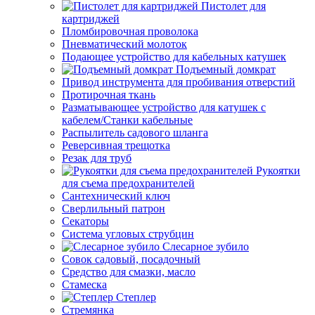
Пистолет для
картриджей
Пломбировочная проволока
Пневматический молоток
Подающее устройство для кабельных катушек
Подъемный домкрат
Привод инструмента для пробивания отверстий
Протирочная ткань
Разматывающее устройство для катушек с
кабелем/Станки кабельные
Распылитель садового шланга
Реверсивная трещотка
Резак для труб
Рукоятки
для съема предохранителей
Сантехнический ключ
Сверлильный патрон
Секаторы
Система угловых струбцин
Слесарное зубило
Совок садовый, посадочный
Средство для смазки, масло
Стамеска
Степлер
Стремянка