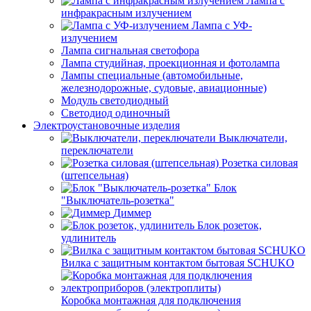
Лампа с
инфракрасным излучением
Лампа с УФ-
излучением
Лампа сигнальная светофора
Лампа студийная, проекционная и фотолампа
Лампы специальные (автомобильные,
железнодорожные, судовые, авиационные)
Модуль светодиодный
Светодиод одиночный
Электроустановочные изделия
Выключатели,
переключатели
Розетка силовая
(штепсельная)
Блок
"Выключатель-розетка"
Диммер
Блок розеток,
удлинитель
Вилка с защитным контактом бытовая SCHUKO
Коробка монтажная для подключения