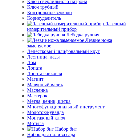
Ключ сверлильного патрона
Ключ трубный
Контрольное зеркало
Корнеудалитель
Лазерный
измерительный прибор
Лебедка ручная
Лезвие ножа
заменяемое
Лепестковый шлифовальный круг
Лестница, лазы
Лом
Лопата
Лопата совковая
Магнит
Малярный валик
Масленка
Мастерок
Метла, веник, щетка
Многофункциональный инструмент
Молоток/кувалда
Монтажный ключ
Мотыга
Набор бит
Набор для полива сада