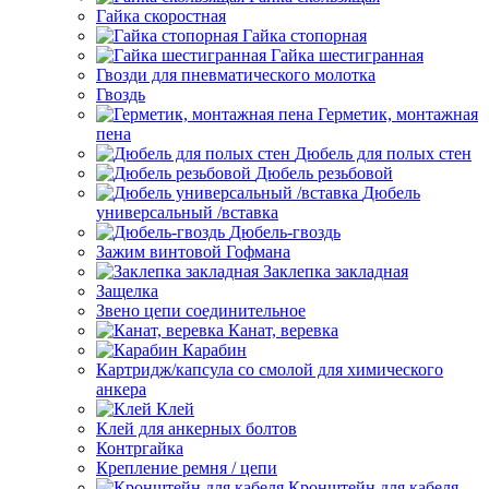
Гайка скоростная
Гайка стопорная
Гайка шестигранная
Гвозди для пневматического молотка
Гвоздь
Герметик, монтажная
пена
Дюбель для полых стен
Дюбель резьбовой
Дюбель
универсальный /вставка
Дюбель-гвоздь
Зажим винтовой Гофмана
Заклепка закладная
Защелка
Звено цепи соединительное
Канат, веревка
Карабин
Картридж/капсула со смолой для химического
анкера
Клей
Клей для анкерных болтов
Контргайка
Крепление ремня / цепи
Кронштейн для кабеля