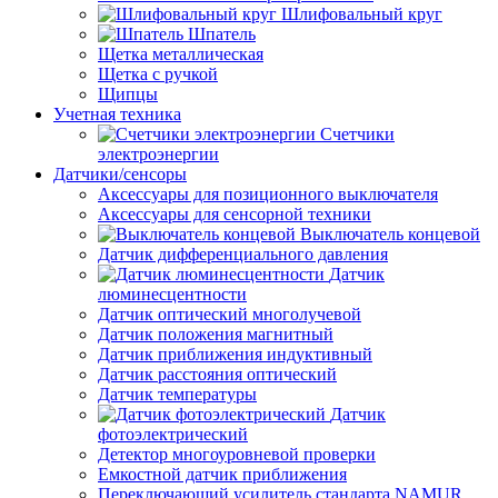
Шлифовальный круг
Шпатель
Щетка металлическая
Щетка с ручкой
Щипцы
Учетная техника
Счетчики
электроэнергии
Датчики/сенсоры
Аксессуары для позиционного выключателя
Аксессуары для сенсорной техники
Выключатель концевой
Датчик дифференциального давления
Датчик
люминесцентности
Датчик оптический многолучевой
Датчик положения магнитный
Датчик приближения индуктивный
Датчик расстояния оптический
Датчик температуры
Датчик
фотоэлектрический
Детектор многоуровневой проверки
Емкостной датчик приближения
Переключающий усилитель стандарта NAMUR