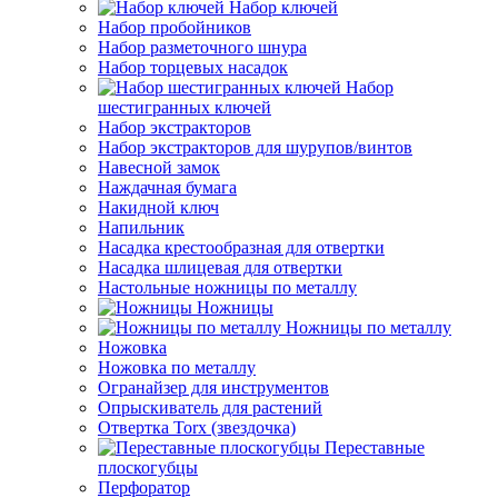
Набор ключей
Набор пробойников
Набор разметочного шнура
Набор торцевых насадок
Набор
шестигранных ключей
Набор экстракторов
Набор экстракторов для шурупов/винтов
Навесной замок
Наждачная бумага
Накидной ключ
Напильник
Насадка крестообразная для отвертки
Насадка шлицевая для отвертки
Настольные ножницы по металлу
Ножницы
Ножницы по металлу
Ножовка
Ножовка по металлу
Огранайзер для инструментов
Опрыскиватель для растений
Отвертка Torx (звездочка)
Переставные
плоскогубцы
Перфоратор