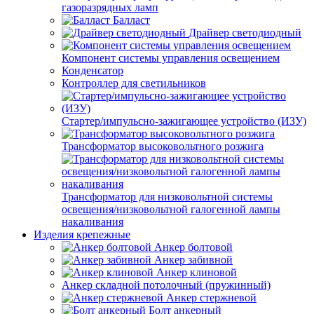
газоразрядных ламп
Балласт
Драйвер светодиодный
Компонент системы управления освещением
Конденсатор
Контроллер для светильников
Стартер/импульсно-зажигающее устройство (ИЗУ)
Трансформатор высоковольтного розжига
Трансформатор для низковольтной системы
освещения/низковольтной галогенной лампы
накаливания
Изделия крепежные
Анкер болтовой
Анкер забивной
Анкер клиновой
Анкер складной потолочный (пружинный)
Анкер стержневой
Болт анкерный