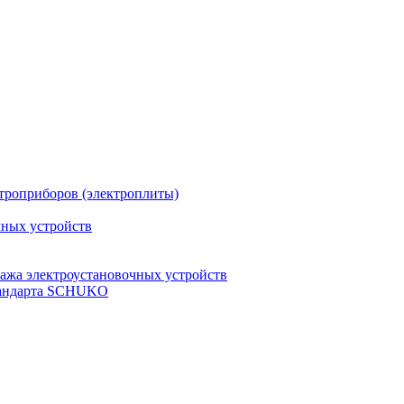
троприборов (электроплиты)
чных устройств
ажа электроустановочных устройств
стандарта SCHUKO