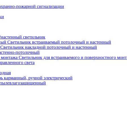
охранно-пожарной сигнализации
ки
настенный светильник
Светильник встраиваемый потолочный и настенный
Светильник накладной потолочный и настенный
астенно-потолочный
Светильник для встраиваемого и поверхностного мон
равленного света
иодная
ь карманный, ручной электрический
 пылевлагозащищенный