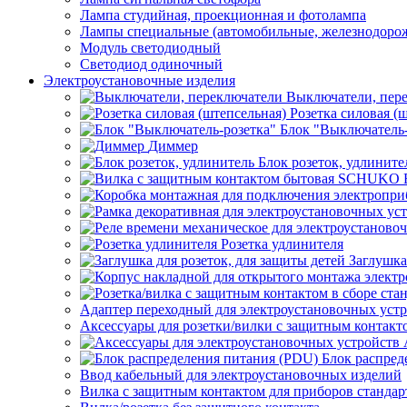
Лампа студийная, проекционная и фотолампа
Лампы специальные (автомобильные, железнодорож
Модуль светодиодный
Светодиод одиночный
Электроустановочные изделия
Выключатели, пер
Розетка силовая (
Блок "Выключатель-
Диммер
Блок розеток, удлините
Розетка удлинителя
Заглушка
Адаптер переходный для электроустановочных уст
Аксессуары для розетки/вилки с защитным контак
Блок распред
Ввод кабельный для электроустановочных изделий
Вилка с защитным контактом для приборов станд