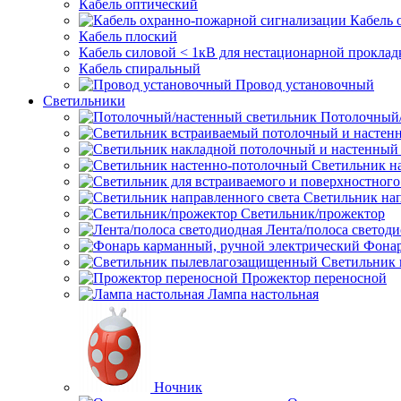
Кабель оптический
Кабель 
Кабель плоский
Кабель силовой < 1кВ для нестационарной проклад
Кабель спиральный
Провод установочный
Светильники
Потолочный/
Светильник н
Светильник нап
Светильник/прожектор
Лента/полоса светод
Фонар
Светильник
Прожектор переносной
Лампа настольная
Ночник