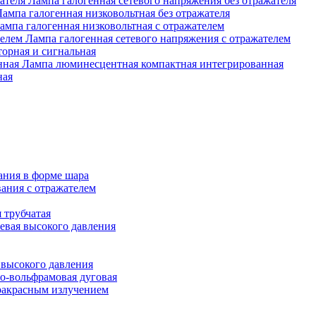
Лампа галогенная сетевого напряжения без отражателя
Лампа галогенная низковольтная без отражателя
ампа галогенная низковольтная с отражателем
Лампа галогенная сетевого напряжения с отражателем
орная и сигнальная
Лампа люминесцентная компактная интегрированная
ная
ания в форме шара
ания с отражателем
 трубчатая
евая высокого давления
 высокого давления
о-вольфрамовая дуговая
ракрасным излучением