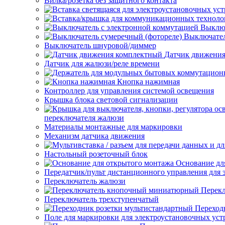
Вилка/розетка без защитного контакта
Выключ
Выключател
Выключатель шнуровой/диммер
Датчик движени
Датчик для жалюзи/реле времени
Кнопка нажимная
Контроллер для управления системой освещения
Крышка блока световой сигнализации
переключателя жалюзи
Материалы монтажные для маркировки
Механизм датчика движения
Настольный розеточный блок
Основание дл
Передатчик/пульт дистанционного управления для 
Переключатель жалюзи
Перек
Переключатель трехступенчатый
Переход
Поле для маркировки для электроустановочных уст