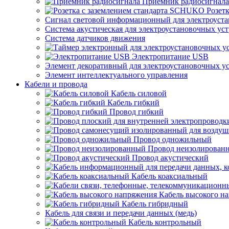
Приемник радиосигнала
Розет
Сигнал световой информационный для электроуста
Система акустическая для электроустановочных ус
Система датчиков движения
Электропитание USB
Элемент декоративный для электроустановочных у
Элемент интеллектуального управления
Кабели и провода
Кабель силовой
Кабель гибкий
Провод гибкий
Провод одножильный
Провод неизолирован
Провод акустический
Кабель коаксиальный
Кабель высокого н
Кабель гибридный
Кабель для связи и передачи данных (медь)
Кабель контрольный