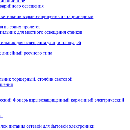
минационное
варийного освещения
ветильник взрывозащищенный стационарный
ля высоких пролетов
тильник для местного освещения станков
тильник для освещения улиц и площадей
 линейный реечного типа
льник торшерный, столбик световой
ещения
Фонарь взрывозащищенный карманный электрический
тв
Блок питания сетевой для бытовой электроники