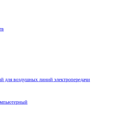
тв
й для воздушных линий электропередачи
компьютерный