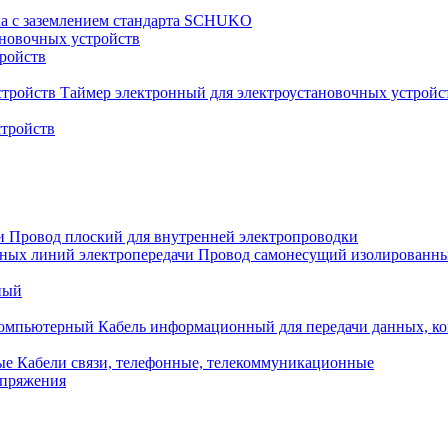
ка с заземлением стандарта SCHUKO
новочных устройств
тройств
Таймер электронный для электроустановочных устройс
стройств
Провод плоский для внутренней электропроводки
Провод самонесущий изолированны
ный
Кабель информационный для передачи данных, 
Кабели связи, телефонные, телекоммуникационные
апряжения