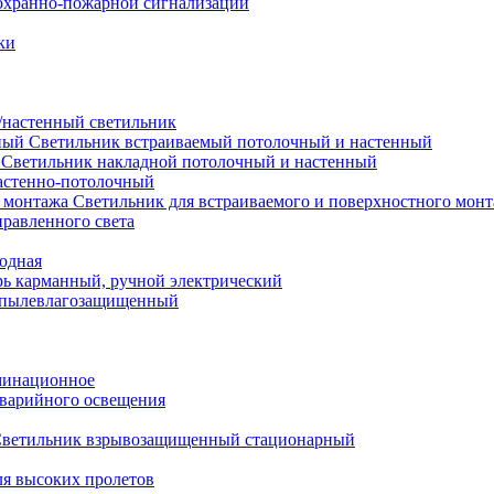
охранно-пожарной сигнализации
ки
настенный светильник
Светильник встраиваемый потолочный и настенный
Светильник накладной потолочный и настенный
астенно-потолочный
Светильник для встраиваемого и поверхностного мон
равленного света
иодная
ь карманный, ручной электрический
 пылевлагозащищенный
минационное
варийного освещения
ветильник взрывозащищенный стационарный
ля высоких пролетов