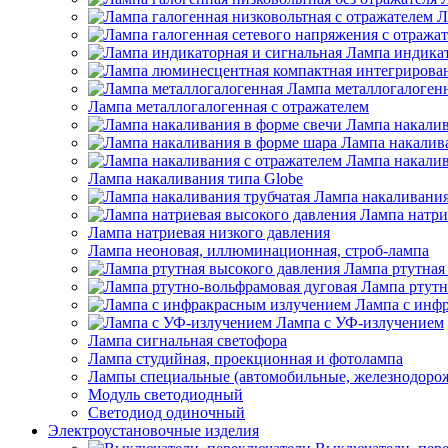
Л
Лампа индикат
Лампа металлогалоген
Лампа металлогалогенная с отражателем
Лампа накалив
Лампа накалив
Лампа накалив
Лампа накаливания типа Globe
Лампа накаливания
Лампа натри
Лампа натриевая низкого давления
Лампа неоновая, иллюминационная, строб-лампа
Лампа ртутная
Лампа ртутн
Лампа с инф
Лампа с УФ-излучением
Лампа сигнальная светофора
Лампа студийная, проекционная и фотолампа
Лампы специальные (автомобильные, железнодорож
Модуль светодиодный
Светодиод одиночный
Электроустановочные изделия