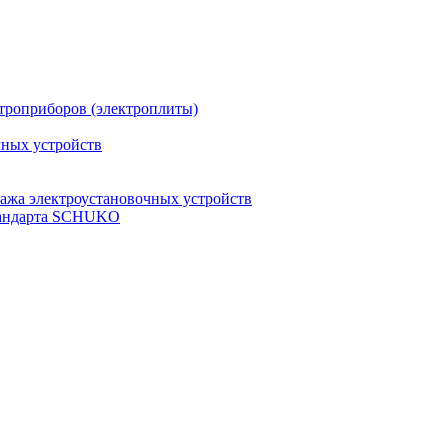
троприборов (электроплиты)
чных устройств
ажа электроустановочных устройств
стандарта SCHUKO