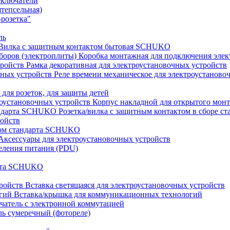
еключатели
штепсельная)
розетка"
ль
Вилка с защитным контактом бытовая SCHUKO
Коробка монтажная для подключения элек
Рамка декоративная для электроустановочных устройств
Реле времени механическое для электроустаново
 для розеток, для защиты детей
Корпус накладной для открытого монт
Розетка/вилка с защитным контактом в сборе 
ройств
том стандарта SCHUKO
Аксессуары для электроустановочных устройств
еления питания (PDU)
арта SCHUKO
Вставка светящаяся для электроустановочных устройств
Вставка/крышка для коммуникационных технологий
атель с электронной коммутацией
ь сумеречный (фотореле)