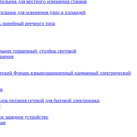
тильник для местного освещения станков
тильник для освещения улиц и площадей
 линейный реечного типа
льник торшерный, столбик световой
ещения
Фонарь взрывозащищенный карманный электрический
тв
Блок питания сетевой для бытовой электроники
т
е зарядное устройство
ные