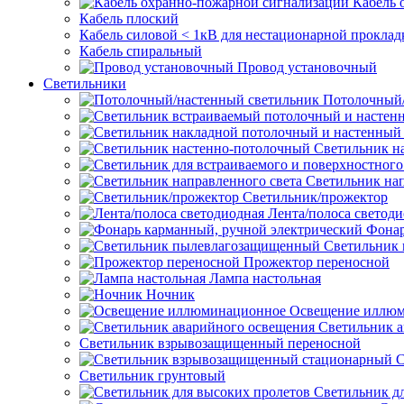
Кабель 
Кабель плоский
Кабель силовой < 1кВ для нестационарной проклад
Кабель спиральный
Провод установочный
Светильники
Потолочный/
Светильник н
Светильник нап
Светильник/прожектор
Лента/полоса светод
Фонар
Светильник
Прожектор переносной
Лампа настольная
Ночник
Освещение иллю
Светильник а
Светильник взрывозащищенный переносной
С
Светильник грунтовый
Светильник д