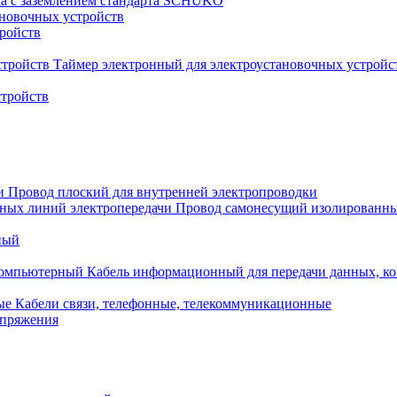
ка с заземлением стандарта SCHUKO
новочных устройств
тройств
Таймер электронный для электроустановочных устройс
стройств
Провод плоский для внутренней электропроводки
Провод самонесущий изолированны
ный
Кабель информационный для передачи данных, 
Кабели связи, телефонные, телекоммуникационные
апряжения