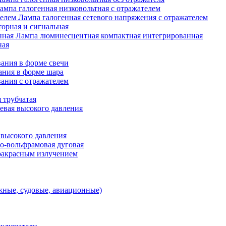
ампа галогенная низковольтная с отражателем
Лампа галогенная сетевого напряжения с отражателем
орная и сигнальная
Лампа люминесцентная компактная интегрированная
ная
ания в форме свечи
ания в форме шара
ания с отражателем
 трубчатая
евая высокого давления
 высокого давления
о-вольфрамовая дуговая
ракрасным излучением
ные, судовые, авиационные)