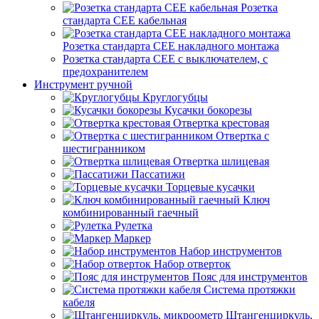
Розетка
стандарта СЕЕ кабельная
Розетка стандарта СЕЕ накладного монтажа
Розетка стандарта СЕЕ с выключателем, с
предохранителем
Инструмент ручной
Круглогубцы
Кусачки бокорезы
Отвертка крестовая
Отвертка с
шестигранником
Отвертка шлицевая
Пассатижи
Торцевые кусачки
Ключ
комбинированный гаечный
Рулетка
Маркер
Набор инструментов
Набор отверток
Пояс для инструментов
Система протяжки
кабеля
Штангенциркуль,