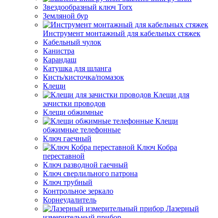
Звездообразный ключ Torx
Земляной бур
Инструмент монтажный для кабельных стяжек
Кабельный чулок
Канистра
Карандаш
Катушка для шланга
Кисть/кисточка/помазок
Клещи
Клещи для
зачистки проводов
Клещи обжимные
Клещи
обжимные телефонные
Ключ гаечный
Ключ Кобра
переставной
Ключ разводной гаечный
Ключ сверлильного патрона
Ключ трубный
Контрольное зеркало
Корнеудалитель
Лазерный
измерительный прибор