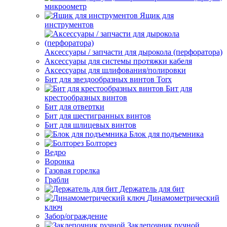
микроометр
Ящик для
инструментов
Аксессуары / запчасти для дырокола (перфоратора)
Аксессуары для системы протяжки кабеля
Аксессуары для шлифования/полировки
Бит для звездообразных винтов Torx
Бит для
крестообразных винтов
Бит для отвертки
Бит для шестигранных винтов
Бит для шлицевых винтов
Блок для подъемника
Болторез
Ведро
Воронка
Газовая горелка
Грабли
Держатель для бит
Динамометрический
ключ
Забор/ограждение
Заклепочник ручной