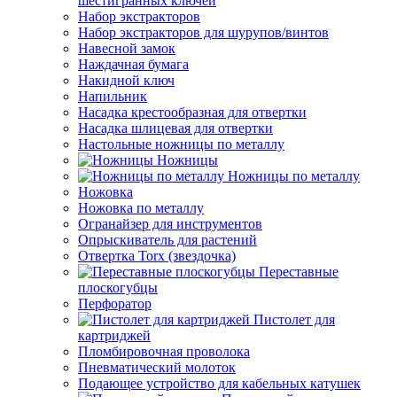
шестигранных ключей
Набор экстракторов
Набор экстракторов для шурупов/винтов
Навесной замок
Наждачная бумага
Накидной ключ
Напильник
Насадка крестообразная для отвертки
Насадка шлицевая для отвертки
Настольные ножницы по металлу
Ножницы
Ножницы по металлу
Ножовка
Ножовка по металлу
Огранайзер для инструментов
Опрыскиватель для растений
Отвертка Torx (звездочка)
Переставные
плоскогубцы
Перфоратор
Пистолет для
картриджей
Пломбировочная проволока
Пневматический молоток
Подающее устройство для кабельных катушек