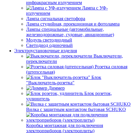
инфракрасным излучением
Лампа с УФ-
излучением
Лампа сигнальная светофора
Лампа студийная, проекционная и фотолампа
Лампы специальные (автомобильные,
железнодорожные, судовые, авиационные)
Модуль светодиодный
Светодиод одиночный
Электроустановочные изделия
Выключатели,
переключатели
Розетка силовая
(штепсельная)
Блок
"Выключатель-розетка"
Диммер
Блок розеток,
удлинитель
Вилка с защитным контактом бытовая SCHUKO
Коробка монтажная для подключения
электроприборов (электроплиты)