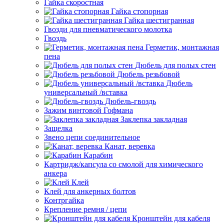
Гайка скоростная
Гайка стопорная
Гайка шестигранная
Гвозди для пневматического молотка
Гвоздь
Герметик, монтажная
пена
Дюбель для полых стен
Дюбель резьбовой
Дюбель
универсальный /вставка
Дюбель-гвоздь
Зажим винтовой Гофмана
Заклепка закладная
Защелка
Звено цепи соединительное
Канат, веревка
Карабин
Картридж/капсула со смолой для химического
анкера
Клей
Клей для анкерных болтов
Контргайка
Крепление ремня / цепи
Кронштейн для кабеля