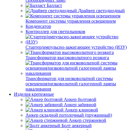
газоразрядных ламп
Балласт
Драйвер светодиодный
Компонент системы управления освещением
Конденсатор
Контроллер для светильников
Стартер/импульсно-зажигающее устройство (ИЗУ)
Трансформатор высоковольтного розжига
Трансформатор для низковольтной системы
освещения/низковольтной галогенной лампы
накаливания
Изделия крепежные
Анкер болтовой
Анкер забивной
Анкер клиновой
Анкер складной потолочный (пружинный)
Анкер стержневой
Болт анкерный