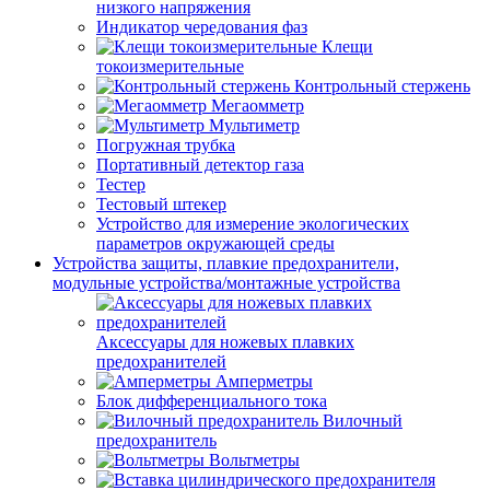
низкого напряжения
Индикатор чередования фаз
Клещи
токоизмерительные
Контрольный стержень
Мегаомметр
Мультиметр
Погружная трубка
Портативный детектор газа
Тестер
Тестовый штекер
Устройство для измерение экологических
параметров окружающей среды
Устройства защиты, плавкие предохранители,
модульные устройства/монтажные устройства
Аксессуары для ножевых плавких
предохранителей
Амперметры
Блок дифференциального тока
Вилочный
предохранитель
Вольтметры