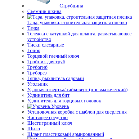
Струбцина
Съемник шкива
Тара, упаковка, строительная защитная пленка
Тачка
Тележка с катушкой для шланга, разматывающее
устройство
Тиски слесарные
Топор
Торцевой гаечный ключ
Тройник для труб
Трубогиб
Труборез
Тяпка, рыхлитель садовый
Угольник
Ударная отвертка/ гайковерт (пневматический)
Удлинитель для бит
Удлинитель для торцовых головок
Уровень
Установочная коробка с шаблон для сверления
Чистящее средство
Шестигранный ключ
Шило
Шланг пластиковый армированный