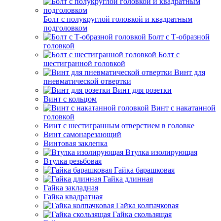
Болт с полукруглой головкой и квадратным
подголовком
Болт с Т-образной
головкой
Болт с
шестигранной головкой
Винт для
пневматической отвертки
Винт для розетки
Винт с кольцом
Винт с накатанной
головкой
Винт с шестигранным отверстием в головке
Винт самонарезающий
Винтовая заклепка
Втулка изолирующая
Втулка резьбовая
Гайка барашковая
Гайка длинная
Гайка закладная
Гайка квадратная
Гайка колпачковая
Гайка скользящая