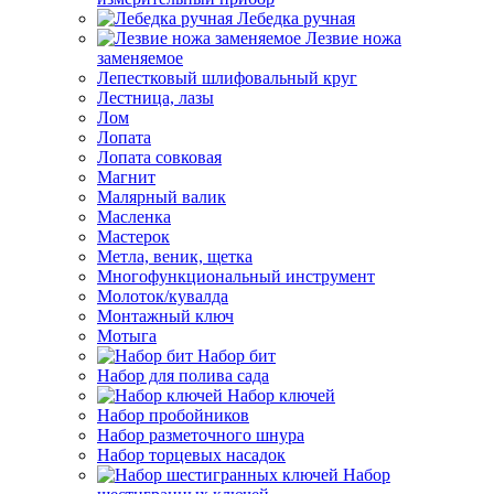
Лебедка ручная
Лезвие ножа
заменяемое
Лепестковый шлифовальный круг
Лестница, лазы
Лом
Лопата
Лопата совковая
Магнит
Малярный валик
Масленка
Мастерок
Метла, веник, щетка
Многофункциональный инструмент
Молоток/кувалда
Монтажный ключ
Мотыга
Набор бит
Набор для полива сада
Набор ключей
Набор пробойников
Набор разметочного шнура
Набор торцевых насадок
Набор