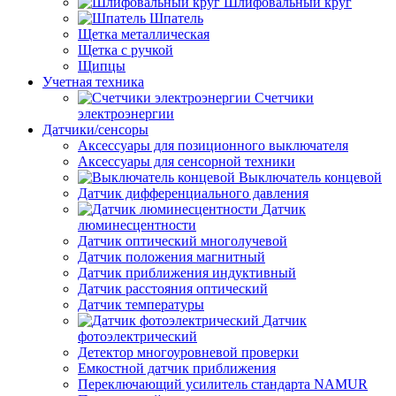
Шлифовальный круг
Шпатель
Щетка металлическая
Щетка с ручкой
Щипцы
Учетная техника
Счетчики
электроэнергии
Датчики/сенсоры
Аксессуары для позиционного выключателя
Аксессуары для сенсорной техники
Выключатель концевой
Датчик дифференциального давления
Датчик
люминесцентности
Датчик оптический многолучевой
Датчик положения магнитный
Датчик приближения индуктивный
Датчик расстояния оптический
Датчик температуры
Датчик
фотоэлектрический
Детектор многоуровневой проверки
Емкостной датчик приближения
Переключающий усилитель стандарта NAMUR