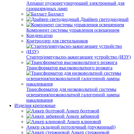
Аппарат пускорегулирующий электронный для
газоразрядных ламп
Балласт
Драйвер светодиодный
Компонент системы управления освещением
Конденсатор
Контроллер для светильников
Стартер/импульсно-зажигающее устройство (ИЗУ)
Трансформатор высоковольтного розжига
Трансформатор для низковольтной системы
освещения/низковольтной галогенной лампы
накаливания
Изделия крепежные
Анкер болтовой
Анкер забивной
Анкер клиновой
Анкер складной потолочный (пружинный)
Анкер стержневой