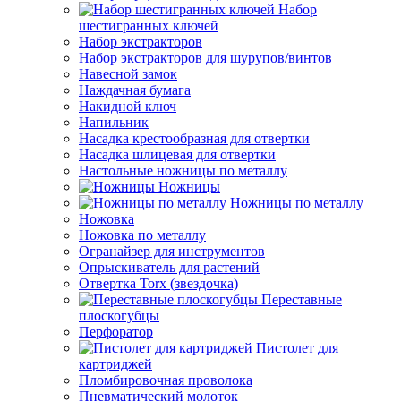
Набор
шестигранных ключей
Набор экстракторов
Набор экстракторов для шурупов/винтов
Навесной замок
Наждачная бумага
Накидной ключ
Напильник
Насадка крестообразная для отвертки
Насадка шлицевая для отвертки
Настольные ножницы по металлу
Ножницы
Ножницы по металлу
Ножовка
Ножовка по металлу
Огранайзер для инструментов
Опрыскиватель для растений
Отвертка Torx (звездочка)
Переставные
плоскогубцы
Перфоратор
Пистолет для
картриджей
Пломбировочная проволока
Пневматический молоток