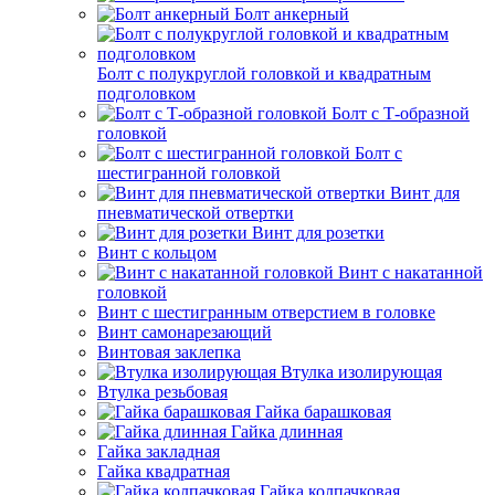
Болт анкерный
Болт с полукруглой головкой и квадратным
подголовком
Болт с Т-образной
головкой
Болт с
шестигранной головкой
Винт для
пневматической отвертки
Винт для розетки
Винт с кольцом
Винт с накатанной
головкой
Винт с шестигранным отверстием в головке
Винт самонарезающий
Винтовая заклепка
Втулка изолирующая
Втулка резьбовая
Гайка барашковая
Гайка длинная
Гайка закладная
Гайка квадратная
Гайка колпачковая