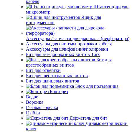
кабеля
Штангенциркуль,
микроометр
Ящик для
инструментов
Аксессуары / запчасти для дырокола (перфоратора)
Аксессуары для системы протяжки кабеля
Аксессуары для шлифования/полировки
Бит для звездообразных винтов Torx
Бит для
крестообразных винтов
Бит для отвертки
Бит для шестигранных винтов
Бит для шлицевых винтов
Блок для подъемника
Болторез
Ведро
Воронка
Газовая горелка
Грабли
Держатель для бит
Динамометрический
ключ