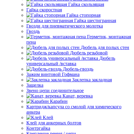
Гайка скользящая
Гайка скоростная
Гайка стопорная
Гайка шестигранная
Гвозди для пневматического молотка
Гвоздь
Герметик, монтажная
пена
Дюбель для полых стен
Дюбель резьбовой
Дюбель
универсальный /вставка
Дюбель-гвоздь
Зажим винтовой Гофмана
Заклепка закладная
Защелка
Звено цепи соединительное
Канат, веревка
Карабин
Картридж/капсула со смолой для химического
анкера
Клей
Клей для анкерных болтов
Контргайка
Крепление ремня / цепи