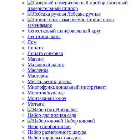
Лазерный
измерительный прибор
Лебедка ручная
Лезвие ножа
заменяемое
Лепестковый шлифовальный круг
Лестница, лазы
Лом
Лопата
Лопата совковая
Магнит
Малярный валик
Масленка
Мастерок
Метла, веник, щетка
Многофункциональный инструмент
Молоток/кувалда
Монтажный ключ
Мотыга
Набор бит
Набор для полива сада
Набор ключей
Набор пробойников
Набор разметочного шнура
Набор торцевых насадок