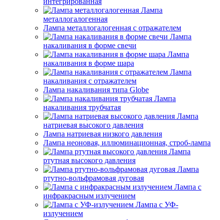
интегрированная
Лампа
металлогалогенная
Лампа металлогалогенная с отражателем
Лампа
накаливания в форме свечи
Лампа
накаливания в форме шара
Лампа
накаливания с отражателем
Лампа накаливания типа Globe
Лампа
накаливания трубчатая
Лампа
натриевая высокого давления
Лампа натриевая низкого давления
Лампа неоновая, иллюминационная, строб-лампа
Лампа
ртутная высокого давления
Лампа
ртутно-вольфрамовая дуговая
Лампа с
инфракрасным излучением
Лампа с УФ-
излучением