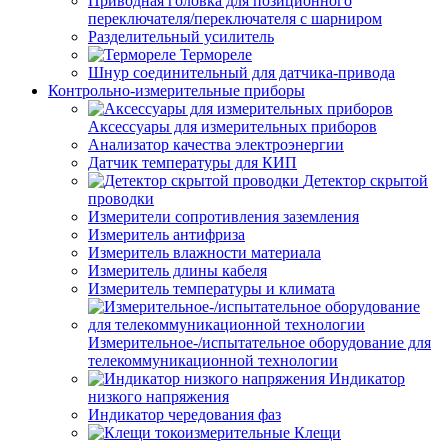
Приводная головка для позиционного
переключателя/переключателя с шарниром
Разделительный усилитель
Термореле
Шнур соединительный для датчика-привода
Контрольно-измерительные приборы
Аксессуары для измерительных приборов
Анализатор качества электроэнергии
Датчик температуры для КИП
Детектор скрытой
проводки
Измерители сопротивления заземления
Измеритель антифриза
Измеритель влажности материала
Измеритель длины кабеля
Измеритель температуры и климата
Измерительное-/испытательное оборудование для
телекоммуникационной технологии
Индикатор
низкого напряжения
Индикатор чередования фаз
Клещи