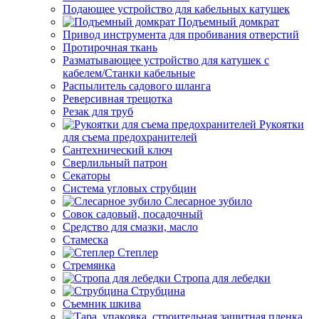
Подающее устройство для кабельных катушек
Подъемный домкрат
Привод инструмента для пробивания отверстий
Протирочная ткань
Разматывающее устройство для катушек с
кабелем/Станки кабельные
Распылитель садового шланга
Реверсивная трещотка
Резак для труб
Рукоятки
для съема предохранителей
Сантехнический ключ
Сверлильный патрон
Секаторы
Система угловых струбцин
Слесарное зубило
Совок садовый, посадочный
Средство для смазки, масло
Стамеска
Степлер
Стремянка
Стропа для лебедки
Струбцина
Съемник шкива