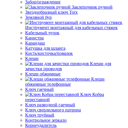
Забор/ограждение
Заклепочник ручной
Звездообразный ключ Torx
Земляной бур
Инструмент монтажный для кабельных стяжек
Кабельный чулок
Канистра
Карандаш
Катушка для шланга
Кисть/кисточка/помазок
Клещи
Клещи для
зачистки проводов
Клещи обжимные
Клещи
обжимные телефонные
Ключ гаечный
Ключ Кобра
переставной
Ключ разводной гаечный
Ключ сверлильного патрона
Ключ трубный
Контрольное зеркало
Корнеудалитель