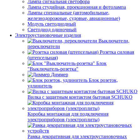
Лампа сигнальная светофора
Лампа студийная, проекционная и фотолампа
Лампы специальные (автомобильные,
железнодорожные, судовые, авиационные)
Модуль светодиодный
Светодиод одиночный
Электроустановочные изделия
Выключатели,
переключатели
Розетка силовая
(штепсельная)
Блок
"Выключатель-розетка"
Диммер
Блок розеток,
удлинитель
Вилка с защитным контактом бытовая SCHUKO
Коробка монтажная для подключения
электроприборов (электроплиты)
Рамка декоративная для электроустановочных