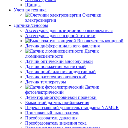
Щипцы
Учетная техника
Счетчики
электроэнергии
Датчики/сенсоры
Аксессуары для позиционного выключателя
Аксессуары для сенсорной техники
Выключатель концевой
Датчик дифференциального давления
Датчик
люминесцентности
Датчик оптический многолучевой
Датчик положения магнитный
Датчик приближения индуктивный
Датчик расстояния оптический
Датчик температуры
Датчик
фотоэлектрический
Детектор многоуровневой проверки
Емкостной датчик приближения
Переключающий усилитель стандарта NAMUR
Поплавковый выключатель
Преобразователь давления
Преобразователь значения тока