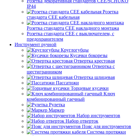
Розетка декоративная стандартов CEE/SCHUKO
IP44
Розетка
стандарта СЕЕ кабельная
Розетка стандарта СЕЕ накладного монтажа
Розетка стандарта СЕЕ с выключателем, с
предохранителем
Инструмент ручной
Круглогубцы
Кусачки бокорезы
Отвертка крестовая
Отвертка с
шестигранником
Отвертка шлицевая
Пассатижи
Торцевые кусачки
Ключ
комбинированный гаечный
Рулетка
Маркер
Набор инструментов
Набор отверток
Пояс для инструментов
Система протяжки