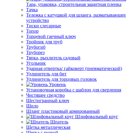
Тара, упаковка, строительная защитная пленка
Тачка
Тележка с катушкой для шланга, разматывающее
устройство
Тиски слесарные
Топор
Торцевой гаечный ключ
Тройник для труб
Трубогиб
Труборез
Тяпка, рыхлитель садовый
Угольник
Ударная отвертка/ гайковерт (пневматический)
Удлинитель для бит
Удлинитель для торцовых головок
Уровень
Установочная коробка с шаблон для сверления
Чистящее средство
Шестигранный ключ
Шило
Шланг пластиковый армированный
Шлифовальный круг
Шпатель
Щетка металлическая
Щетка с ручкой