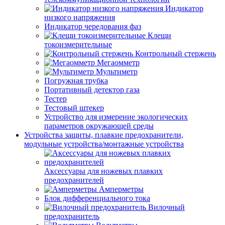
Индикатор
низкого напряжения
Индикатор чередования фаз
Клещи
токоизмерительные
Контрольный стержень
Мегаомметр
Мультиметр
Погружная трубка
Портативный детектор газа
Тестер
Тестовый штекер
Устройство для измерение экологических
параметров окружающей среды
Устройства защиты, плавкие предохранители,
модульные устройства/монтажные устройства
Аксессуары для ножевых плавких
предохранителей
Амперметры
Блок дифференциального тока
Вилочный
предохранитель