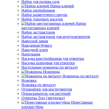
Набор для полива сада
Набор ключей
Набор пробойников
Набор разметочного шнура
Набор торцевых насадок
Набор
шестигранных ключей
Набор экстракторов
Набор экстракторов для шурупов/винтов
Навесной замок
Наждачная бумага
Накидной ключ
Напильник
Насадка крестообразная для отвертки
Насадка шлицевая для отвертки
Настольные ножницы по металлу
Ножницы
Ножницы по металлу
Ножовка
Ножовка по металлу
Огранайзер для инструментов
Опрыскиватель для растений
Отвертка Torx (звездочка)
Переставные
плоскогубцы