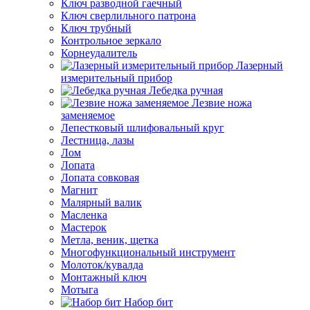
Ключ разводной гаечный
Ключ сверлильного патрона
Ключ трубный
Контрольное зеркало
Корнеудалитель
Лазерный
измерительный прибор
Лебедка ручная
Лезвие ножа
заменяемое
Лепестковый шлифовальный круг
Лестница, лазы
Лом
Лопата
Лопата совковая
Магнит
Малярный валик
Масленка
Мастерок
Метла, веник, щетка
Многофункциональный инструмент
Молоток/кувалда
Монтажный ключ
Мотыга
Набор бит