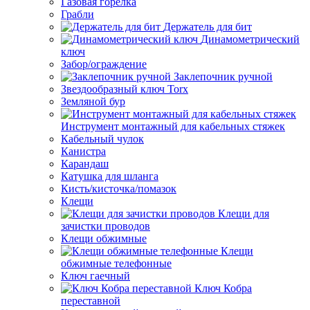
Газовая горелка
Грабли
Держатель для бит
Динамометрический
ключ
Забор/ограждение
Заклепочник ручной
Звездообразный ключ Torx
Земляной бур
Инструмент монтажный для кабельных стяжек
Кабельный чулок
Канистра
Карандаш
Катушка для шланга
Кисть/кисточка/помазок
Клещи
Клещи для
зачистки проводов
Клещи обжимные
Клещи
обжимные телефонные
Ключ гаечный
Ключ Кобра
переставной