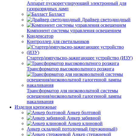
Аппарат пускорегулирующий электронный для
газоразрядных ламп
Балласт
Драйвер светодиодный
Компонент системы управления освещением
Конденсатор
Контроллер для светильников
Стартер/импульсно-зажигающее устройство (ИЗУ)
Трансформатор высоковольтного розжига
Трансформатор для низковольтной системы
освещения/низковольтной галогенной лампы
накаливания
Изделия крепежные
Анкер болтовой
Анкер забивной
Анкер клиновой
Анкер складной потолочный (пружинный)
Анкер стержневой