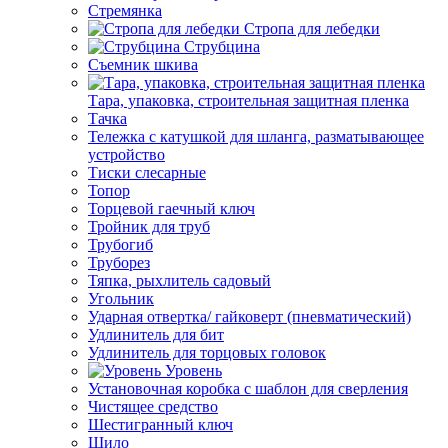
Стремянка
Стропа для лебедки
Струбцина
Съемник шкива
Тара, упаковка, строительная защитная пленка
Тачка
Тележка с катушкой для шланга, разматывающее
устройство
Тиски слесарные
Топор
Торцевой гаечный ключ
Тройник для труб
Трубогиб
Труборез
Тяпка, рыхлитель садовый
Угольник
Ударная отвертка/ гайковерт (пневматический)
Удлинитель для бит
Удлинитель для торцовых головок
Уровень
Установочная коробка с шаблон для сверления
Чистящее средство
Шестигранный ключ
Шило