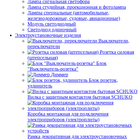
Лампа сигнальная светофора
Лампа студийная, проекционная и фотолампа
Лампы специальные (автомобильные,
железнодорожные, судовые, авиационные)
Модуль светодиодный
Светодиод одиночный
Электроустановочные изделия
Выключатели,
переключатели
Розетка силовая
(штепсельная)
Блок
"Выключатель-розетка"
Диммер
Блок розеток,
удлинитель
Вилка с защитным контактом бытовая SCHUKO
Коробка монтажная для подключения
электроприборов (электроплиты)
Рамка декоративная для электроустановочных