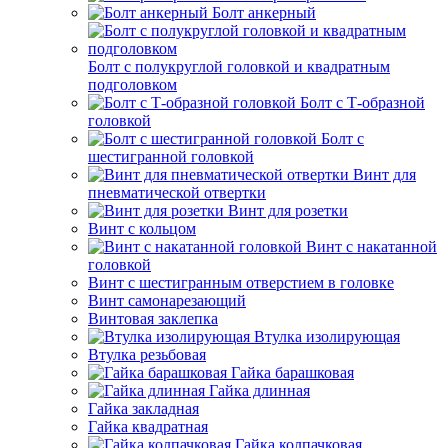
Болт анкерный
Болт с полукруглой головкой и квадратным
подголовком
Болт с Т-образной
головкой
Болт с
шестигранной головкой
Винт для
пневматической отвертки
Винт для розетки
Винт с кольцом
Винт с накатанной
головкой
Винт с шестигранным отверстием в головке
Винт самонарезающий
Винтовая заклепка
Втулка изолирующая
Втулка резьбовая
Гайка барашковая
Гайка длинная
Гайка закладная
Гайка квадратная
Гайка колпачковая