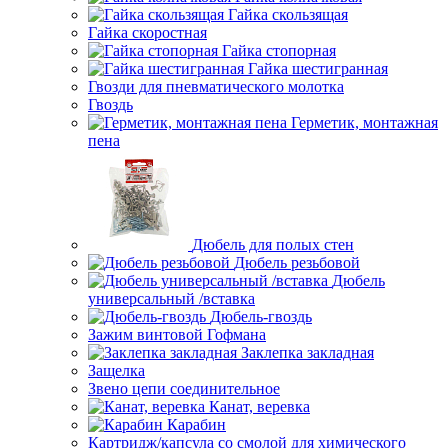
Гайка скользящая
Гайка скоростная
Гайка стопорная
Гайка шестигранная
Гвозди для пневматического молотка
Гвоздь
Герметик, монтажная
пена
Дюбель для полых стен
Дюбель резьбовой
Дюбель
универсальный /вставка
Дюбель-гвоздь
Зажим винтовой Гофмана
Заклепка закладная
Защелка
Звено цепи соединительное
Канат, веревка
Карабин
Картридж/капсула со смолой для химического