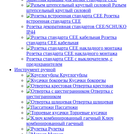
Разъем
штепсельный круглый силовой
Розетка
встроенная стандарта CEE
Розетка декоративная стандартов CEE/SCHUKO
IP44
Розетка
стандарта СЕЕ кабельная
Розетка стандарта СЕЕ накладного монтажа
Розетка стандарта СЕЕ с выключателем, с
предохранителем
Инструмент ручной
Круглогубцы
Кусачки бокорезы
Отвертка крестовая
Отвертка с
шестигранником
Отвертка шлицевая
Пассатижи
Торцевые кусачки
Ключ
комбинированный гаечный
Рулетка