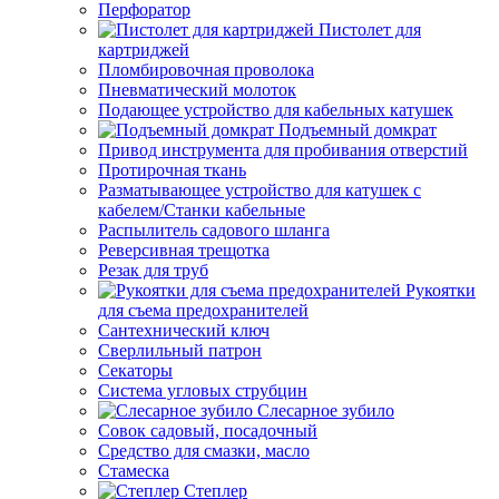
Перфоратор
Пистолет для
картриджей
Пломбировочная проволока
Пневматический молоток
Подающее устройство для кабельных катушек
Подъемный домкрат
Привод инструмента для пробивания отверстий
Протирочная ткань
Разматывающее устройство для катушек с
кабелем/Станки кабельные
Распылитель садового шланга
Реверсивная трещотка
Резак для труб
Рукоятки
для съема предохранителей
Сантехнический ключ
Сверлильный патрон
Секаторы
Система угловых струбцин
Слесарное зубило
Совок садовый, посадочный
Средство для смазки, масло
Стамеска
Степлер