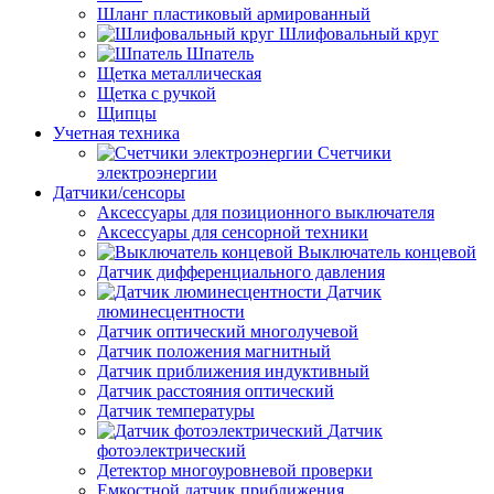
Шланг пластиковый армированный
Шлифовальный круг
Шпатель
Щетка металлическая
Щетка с ручкой
Щипцы
Учетная техника
Счетчики
электроэнергии
Датчики/сенсоры
Аксессуары для позиционного выключателя
Аксессуары для сенсорной техники
Выключатель концевой
Датчик дифференциального давления
Датчик
люминесцентности
Датчик оптический многолучевой
Датчик положения магнитный
Датчик приближения индуктивный
Датчик расстояния оптический
Датчик температуры
Датчик
фотоэлектрический
Детектор многоуровневой проверки
Емкостной датчик приближения