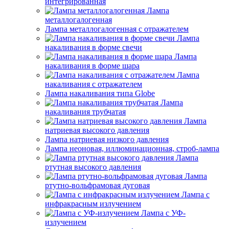
интегрированная
Лампа
металлогалогенная
Лампа металлогалогенная с отражателем
Лампа
накаливания в форме свечи
Лампа
накаливания в форме шара
Лампа
накаливания с отражателем
Лампа накаливания типа Globe
Лампа
накаливания трубчатая
Лампа
натриевая высокого давления
Лампа натриевая низкого давления
Лампа неоновая, иллюминационная, строб-лампа
Лампа
ртутная высокого давления
Лампа
ртутно-вольфрамовая дуговая
Лампа с
инфракрасным излучением
Лампа с УФ-
излучением