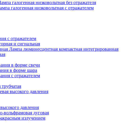
Лампа галогенная низковольтная без отражателя
ампа галогенная низковольтная с отражателем
ния с отражателем
орная и сигнальная
Лампа люминесцентная компактная интегрированная
ная
ания в форме свечи
ания в форме шара
ания с отражателем
 трубчатая
евая высокого давления
 высокого давления
о-вольфрамовая дуговая
ракрасным излучением