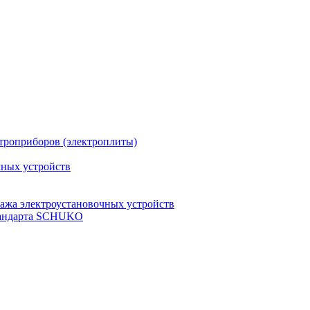
троприборов (электроплиты)
чных устройств
ажа электроустановочных устройств
стандарта SCHUKO