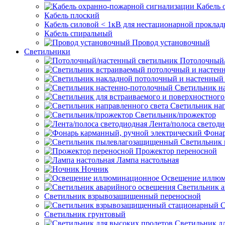
Кабель 
Кабель плоский
Кабель силовой < 1кВ для нестационарной проклад
Кабель спиральный
Провод установочный
Светильники
Потолочный/
Светильник н
Светильник нап
Светильник/прожектор
Лента/полоса светод
Фонар
Светильник
Прожектор переносной
Лампа настольная
Ночник
Освещение иллю
Светильник а
Светильник взрывозащищенный переносной
С
Светильник грунтовый
Светильник д