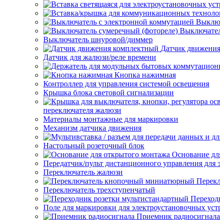
Выключ
Выключател
Выключатель шнуровой/диммер
Датчик движени
Датчик для жалюзи/реле времени
Кнопка нажимная
Контроллер для управления системой освещения
Крышка блока световой сигнализации
переключателя жалюзи
Материалы монтажные для маркировки
Механизм датчика движения
Настольный розеточный блок
Основание дл
Передатчик/пульт дистанционного управления для 
Переключатель жалюзи
Перек
Переключатель трехступенчатый
Переход
Поле для маркировки для электроустановочных уст
Приемник радиосигнала