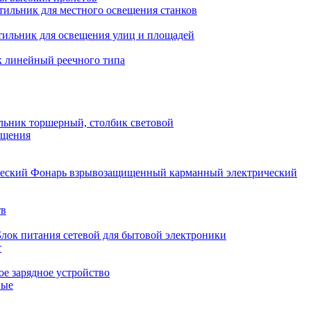
тильник для местного освещения станков
тильник для освещения улиц и площадей
 линейный реечного типа
льник торшерный, столбик световой
ещения
Фонарь взрывозащищенный карманный электрический
тв
Блок питания сетевой для бытовой электроники
т
е зарядное устройство
ные