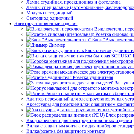
Лампа студийная, проекционная и фотолампа
Лампы специальные (автомобильные, железнодорож
Модуль светодиодный
Светодиод одиночный
Электроустановочные изделия
Выключатели, пер
Розетка силовая (
Блок "Выключатель-
Диммер
Блок розеток, удлините
Розетка удлинителя
Заглушка
Адаптер переходный для электроустановочных уст
Аксессуары для розетки/вилки с защитным контак
Блок распред
Ввод кабельный для электроустановочных изделий
Вилка с защитным контактом для приборов станд
Вилка/розетка без защитного контакта