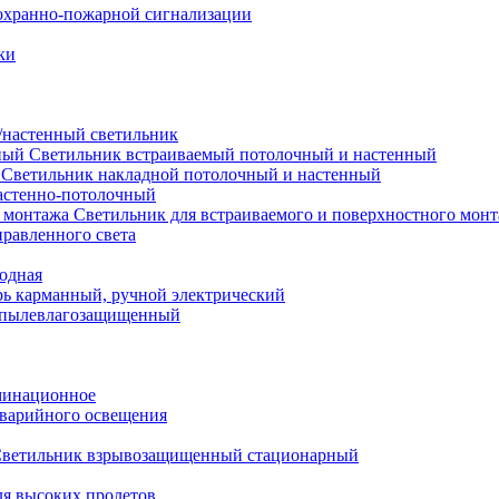
охранно-пожарной сигнализации
ки
настенный светильник
Светильник встраиваемый потолочный и настенный
Светильник накладной потолочный и настенный
астенно-потолочный
Светильник для встраиваемого и поверхностного мон
равленного света
иодная
ь карманный, ручной электрический
 пылевлагозащищенный
минационное
варийного освещения
ветильник взрывозащищенный стационарный
ля высоких пролетов