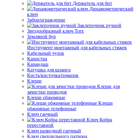
Держатель для бит
Динамометрический
ключ
Забор/ограждение
Заклепочник ручной
Звездообразный ключ Torx
Земляной бур
Инструмент монтажный для кабельных стяжек
Кабельный чулок
Канистра
Карандаш
Катушка для шланга
Кисть/кисточка/помазок
Клещи
Клещи для
зачистки проводов
Клещи обжимные
Клещи
обжимные телефонные
Ключ гаечный
Ключ Кобра
переставной
Ключ разводной гаечный
Ключ сверлильного патрона