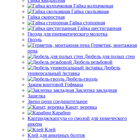
Гайка квадратная
Гайка колпачковая
Гайка скользящая
Гайка скоростная
Гайка стопорная
Гайка шестигранная
Гвозди для пневматического молотка
Гвоздь
Герметик, монтажная
пена
Дюбель для полых стен
Дюбель резьбовой
Дюбель
универсальный /вставка
Дюбель-гвоздь
Зажим винтовой Гофмана
Заклепка закладная
Защелка
Звено цепи соединительное
Канат, веревка
Карабин
Картридж/капсула со смолой для химического
анкера
Клей
Клей для анкерных болтов