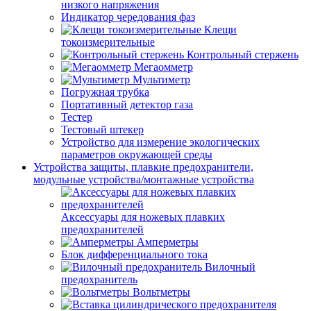
низкого напряжения
Индикатор чередования фаз
Клещи
токоизмерительные
Контрольный стержень
Мегаомметр
Мультиметр
Погружная трубка
Портативный детектор газа
Тестер
Тестовый штекер
Устройство для измерение экологических
параметров окружающей среды
Устройства защиты, плавкие предохранители,
модульные устройства/монтажные устройства
Аксессуары для ножевых плавких
предохранителей
Амперметры
Блок дифференциального тока
Вилочный
предохранитель
Вольтметры