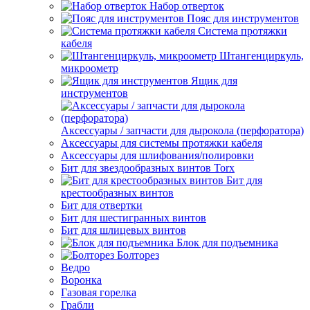
Набор отверток
Пояс для инструментов
Система протяжки
кабеля
Штангенциркуль,
микроометр
Ящик для
инструментов
Аксессуары / запчасти для дырокола (перфоратора)
Аксессуары для системы протяжки кабеля
Аксессуары для шлифования/полировки
Бит для звездообразных винтов Torx
Бит для
крестообразных винтов
Бит для отвертки
Бит для шестигранных винтов
Бит для шлицевых винтов
Блок для подъемника
Болторез
Ведро
Воронка
Газовая горелка
Грабли