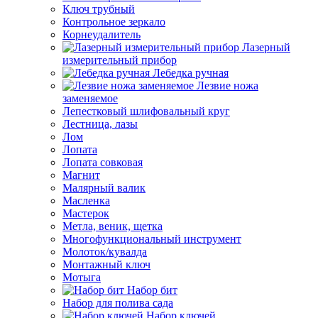
Ключ трубный
Контрольное зеркало
Корнеудалитель
Лазерный
измерительный прибор
Лебедка ручная
Лезвие ножа
заменяемое
Лепестковый шлифовальный круг
Лестница, лазы
Лом
Лопата
Лопата совковая
Магнит
Малярный валик
Масленка
Мастерок
Метла, веник, щетка
Многофункциональный инструмент
Молоток/кувалда
Монтажный ключ
Мотыга
Набор бит
Набор для полива сада
Набор ключей