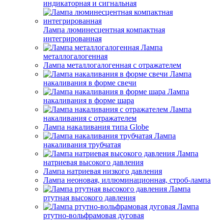
индикаторная и сигнальная
Лампа люминесцентная компактная
интегрированная
Лампа
металлогалогенная
Лампа металлогалогенная с отражателем
Лампа
накаливания в форме свечи
Лампа
накаливания в форме шара
Лампа
накаливания с отражателем
Лампа накаливания типа Globe
Лампа
накаливания трубчатая
Лампа
натриевая высокого давления
Лампа натриевая низкого давления
Лампа неоновая, иллюминационная, строб-лампа
Лампа
ртутная высокого давления
Лампа
ртутно-вольфрамовая дуговая