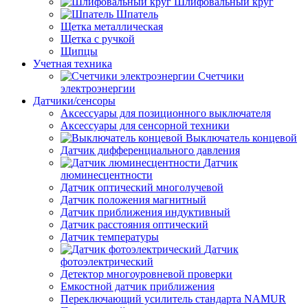
Шлифовальный круг
Шпатель
Щетка металлическая
Щетка с ручкой
Щипцы
Учетная техника
Счетчики
электроэнергии
Датчики/сенсоры
Аксессуары для позиционного выключателя
Аксессуары для сенсорной техники
Выключатель концевой
Датчик дифференциального давления
Датчик
люминесцентности
Датчик оптический многолучевой
Датчик положения магнитный
Датчик приближения индуктивный
Датчик расстояния оптический
Датчик температуры
Датчик
фотоэлектрический
Детектор многоуровневой проверки
Емкостной датчик приближения
Переключающий усилитель стандарта NAMUR