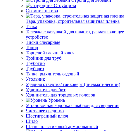
Стропа для лебедки
Струбцина
Съемник шкива
Тара, упаковка, строительная защитная пленка
Тачка
Тележка с катушкой для шланга, разматывающее
устройство
Тиски слесарные
Топор
Торцевой гаечный ключ
Тройник для труб
Трубогиб
Труборез
Тяпка, рыхлитель садовый
Угольник
Ударная отвертка/ гайковерт (пневматический)
Удлинитель для бит
Удлинитель для торцовых головок
Уровень
Установочная коробка с шаблон для сверления
Чистящее средство
Шестигранный ключ
Шило
Шланг пластиковый армированный