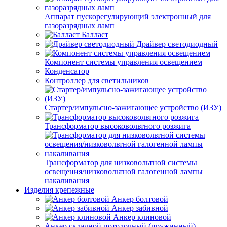
Аппарат пускорегулирующий электронный для
газоразрядных ламп
Балласт
Драйвер светодиодный
Компонент системы управления освещением
Конденсатор
Контроллер для светильников
Стартер/импульсно-зажигающее устройство (ИЗУ)
Трансформатор высоковольтного розжига
Трансформатор для низковольтной системы
освещения/низковольтной галогенной лампы
накаливания
Изделия крепежные
Анкер болтовой
Анкер забивной
Анкер клиновой
Анкер складной потолочный (пружинный)