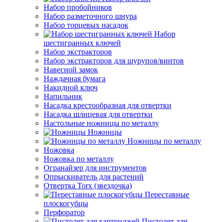
Набор пробойников
Набор разметочного шнура
Набор торцевых насадок
Набор
шестигранных ключей
Набор экстракторов
Набор экстракторов для шурупов/винтов
Навесной замок
Наждачная бумага
Накидной ключ
Напильник
Насадка крестообразная для отвертки
Насадка шлицевая для отвертки
Настольные ножницы по металлу
Ножницы
Ножницы по металлу
Ножовка
Ножовка по металлу
Огранайзер для инструментов
Опрыскиватель для растений
Отвертка Torx (звездочка)
Переставные
плоскогубцы
Перфоратор
Пистолет для