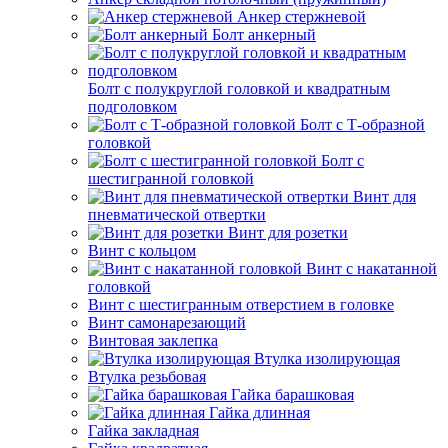
Анкер стержневой
Болт анкерный
Болт с полукруглой головкой и квадратным
подголовком
Болт с Т-образной
головкой
Болт с
шестигранной головкой
Винт для
пневматической отвертки
Винт для розетки
Винт с кольцом
Винт с накатанной
головкой
Винт с шестигранным отверстием в головке
Винт самонарезающий
Винтовая заклепка
Втулка изолирующая
Втулка резьбовая
Гайка барашковая
Гайка длинная
Гайка закладная