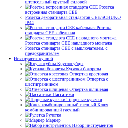
штепсельный круглый силовой
Розетка
встроенная стандарта CEE
Розетка декоративная стандартов CEE/SCHUKO
IP44
Розетка
стандарта СЕЕ кабельная
Розетка стандарта СЕЕ накладного монтажа
Розетка стандарта СЕЕ с выключателем, с
предохранителем
Инструмент ручной
Круглогубцы
Кусачки бокорезы
Отвертка крестовая
Отвертка с
шестигранником
Отвертка шлицевая
Пассатижи
Торцевые кусачки
Ключ
комбинированный гаечный
Рулетка
Маркер
Набор инструментов