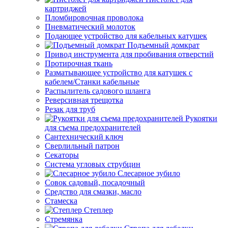
картриджей
Пломбировочная проволока
Пневматический молоток
Подающее устройство для кабельных катушек
Подъемный домкрат
Привод инструмента для пробивания отверстий
Протирочная ткань
Разматывающее устройство для катушек с
кабелем/Станки кабельные
Распылитель садового шланга
Реверсивная трещотка
Резак для труб
Рукоятки
для съема предохранителей
Сантехнический ключ
Сверлильный патрон
Секаторы
Система угловых струбцин
Слесарное зубило
Совок садовый, посадочный
Средство для смазки, масло
Стамеска
Степлер
Стремянка