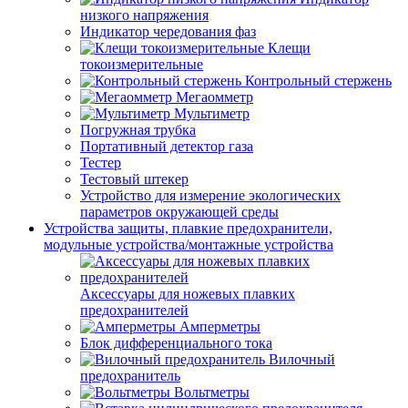
низкого напряжения
Индикатор чередования фаз
Клещи
токоизмерительные
Контрольный стержень
Мегаомметр
Мультиметр
Погружная трубка
Портативный детектор газа
Тестер
Тестовый штекер
Устройство для измерение экологических
параметров окружающей среды
Устройства защиты, плавкие предохранители,
модульные устройства/монтажные устройства
Аксессуары для ножевых плавких
предохранителей
Амперметры
Блок дифференциального тока
Вилочный
предохранитель
Вольтметры