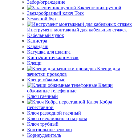
Забор/ограждение
Заклепочник ручной
Звездообразный ключ Torx
Земляной бур
Инструмент монтажный для кабельных стяжек
Кабельный чулок
Канистра
Карандаш
Катушка для шланга
Кисть/кисточка/помазок
Клещи
Клещи для
зачистки проводов
Клещи обжимные
Клещи
обжимные телефонные
Ключ гаечный
Ключ Кобра
переставной
Ключ разводной гаечный
Ключ сверлильного патрона
Ключ трубный
Контрольное зеркало
Корнеудалитель