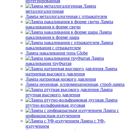
интегрированная
Лампа
металлогалогенная
Лампа металлогалогенная с отражателем
Лампа
накаливания в форме свечи
Лампа
накаливания в форме шара
Лампа
накаливания с отражателем
Лампа накаливания типа Globe
Лампа
накаливания трубчатая
Лампа
натриевая высокого давления
Лампа натриевая низкого давления
Лампа неоновая, иллюминационная, строб-лампа
Лампа
ртутная высокого давления
Лампа
ртутно-вольфрамовая дуговая
Лампа с
инфракрасным излучением
Лампа с УФ-
излучением