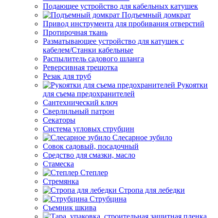
Подающее устройство для кабельных катушек
Подъемный домкрат
Привод инструмента для пробивания отверстий
Протирочная ткань
Разматывающее устройство для катушек с
кабелем/Станки кабельные
Распылитель садового шланга
Реверсивная трещотка
Резак для труб
Рукоятки
для съема предохранителей
Сантехнический ключ
Сверлильный патрон
Секаторы
Система угловых струбцин
Слесарное зубило
Совок садовый, посадочный
Средство для смазки, масло
Стамеска
Степлер
Стремянка
Стропа для лебедки
Струбцина
Съемник шкива