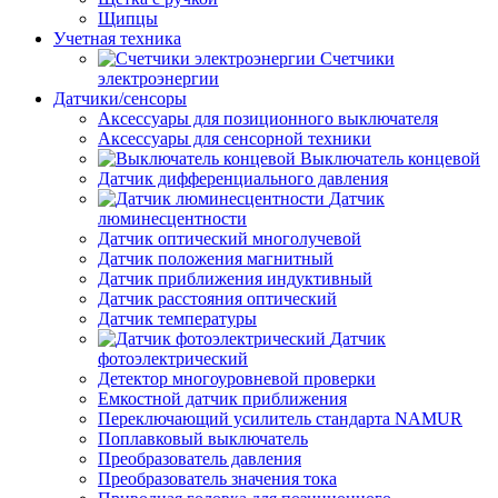
Щипцы
Учетная техника
Счетчики
электроэнергии
Датчики/сенсоры
Аксессуары для позиционного выключателя
Аксессуары для сенсорной техники
Выключатель концевой
Датчик дифференциального давления
Датчик
люминесцентности
Датчик оптический многолучевой
Датчик положения магнитный
Датчик приближения индуктивный
Датчик расстояния оптический
Датчик температуры
Датчик
фотоэлектрический
Детектор многоуровневой проверки
Емкостной датчик приближения
Переключающий усилитель стандарта NAMUR
Поплавковый выключатель
Преобразователь давления
Преобразователь значения тока