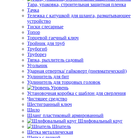
Тара, упаковка, строительная защитная пленка
Тачка
Тележка с катушкой для шланга, разматывающее
устройство
Тиски слесарные
Топор
Торцевой гаечный ключ
Тройник для труб
Трубогиб
Труборез
Тяпка, рыхлитель садовый
Угольник
Ударная отвертка/ гайковерт (пневматический)
Удлинитель для бит
Удлинитель для торцовых головок
Уровень
Установочная коробка с шаблон для сверления
Чистящее средство
Шестигранный ключ
Шило
Шланг пластиковый армированный
Шлифовальный круг
Шпатель
Щетка металлическая
Щетка с ручкой