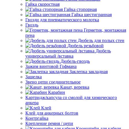
Гайка скоростная
Гайка стопорная
Гайка шестигранная
Гвозди для пневматического молотка
Гвоздь
Герметик, монтажная
пена
Дюбель для полых стен
Дюбель резьбовой
Дюбель
универсальный /вставка
Дюбель-гвоздь
Зажим винтовой Гофмана
Заклепка закладная
Защелка
Звено цепи соединительное
Канат, веревка
Карабин
Картридж/капсула со смолой для химического
анкера
Клей
Клей для анкерных болтов
Контргайка
Крепление ремня / цепи
Кронштейн для кабеля