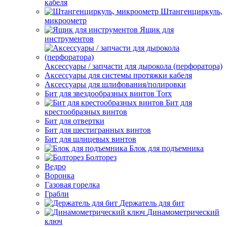
кабеля
Штангенциркуль,
микроометр
Ящик для
инструментов
Аксессуары / запчасти для дырокола (перфоратора)
Аксессуары для системы протяжки кабеля
Аксессуары для шлифования/полировки
Бит для звездообразных винтов Torx
Бит для
крестообразных винтов
Бит для отвертки
Бит для шестигранных винтов
Бит для шлицевых винтов
Блок для подъемника
Болторез
Ведро
Воронка
Газовая горелка
Грабли
Держатель для бит
Динамометрический
ключ