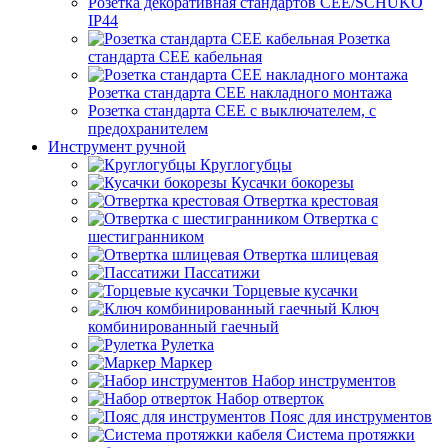
Розетка декоративная стандартов CEE/SCHUKO
IP44
Розетка
стандарта СЕЕ кабельная
Розетка стандарта СЕЕ накладного монтажа
Розетка стандарта СЕЕ с выключателем, с
предохранителем
Инструмент ручной
Круглогубцы
Кусачки бокорезы
Отвертка крестовая
Отвертка с
шестигранником
Отвертка шлицевая
Пассатижи
Торцевые кусачки
Ключ
комбинированный гаечный
Рулетка
Маркер
Набор инструментов
Набор отверток
Пояс для инструментов
Система протяжки