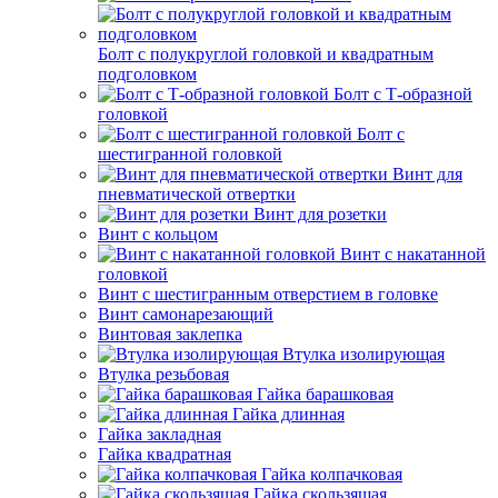
Болт с полукруглой головкой и квадратным
подголовком
Болт с Т-образной
головкой
Болт с
шестигранной головкой
Винт для
пневматической отвертки
Винт для розетки
Винт с кольцом
Винт с накатанной
головкой
Винт с шестигранным отверстием в головке
Винт самонарезающий
Винтовая заклепка
Втулка изолирующая
Втулка резьбовая
Гайка барашковая
Гайка длинная
Гайка закладная
Гайка квадратная
Гайка колпачковая
Гайка скользящая