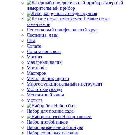
Лазерный
измерительный прибор
Лебедка ручная
Лезвие ножа
заменяемое
Лепестковый шлифовальный круг
Лестница, лазы
Лом
Лопата
Лопата совковая
Магнит
Малярный валик
Масленка
Мастерок
Метла, веник, щетка
Многофункциональный инструмент
Молоток/кувалда
Монтажный ключ
Мотыга
Набор бит
Набор для полива сада
Набор ключей
Набор пробойников
Набор разметочного шнура
Набор торцевых насадок