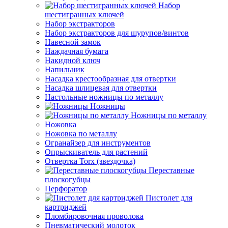
Набор
шестигранных ключей
Набор экстракторов
Набор экстракторов для шурупов/винтов
Навесной замок
Наждачная бумага
Накидной ключ
Напильник
Насадка крестообразная для отвертки
Насадка шлицевая для отвертки
Настольные ножницы по металлу
Ножницы
Ножницы по металлу
Ножовка
Ножовка по металлу
Огранайзер для инструментов
Опрыскиватель для растений
Отвертка Torx (звездочка)
Переставные
плоскогубцы
Перфоратор
Пистолет для
картриджей
Пломбировочная проволока
Пневматический молоток