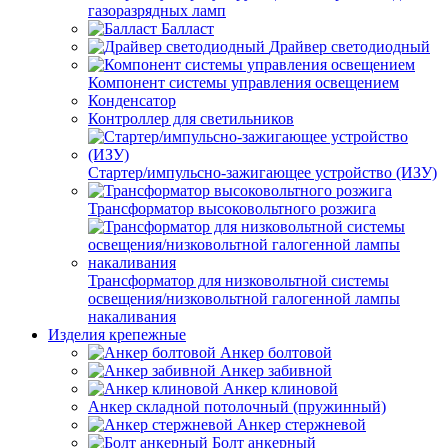
газоразрядных ламп
Балласт
Драйвер светодиодный
Компонент системы управления освещением
Конденсатор
Контроллер для светильников
Стартер/импульсно-зажигающее устройство (ИЗУ)
Трансформатор высоковольтного розжига
Трансформатор для низковольтной системы
освещения/низковольтной галогенной лампы
накаливания
Изделия крепежные
Анкер болтовой
Анкер забивной
Анкер клиновой
Анкер складной потолочный (пружинный)
Анкер стержневой
Болт анкерный