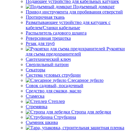
Подающее устройство для кабельных катушек
Подъемный домкрат
Привод инструмента для пробивания отверстий
Протирочная ткань
Разматывающее устройство для катушек с
кабелем/Станки кабельные
Распылитель садового шланга
Реверсивная трещотка
Резак для труб
Рукоятки
для съема предохранителей
Сантехнический ключ
Сверлильный патрон
Секаторы
Система угловых струбцин
Слесарное зубило
Совок садовый, посадочный
Средство для смазки, масло
Стамеска
Степлер
Стремянка
Стропа для лебедки
Струбцина
Съемник шкива