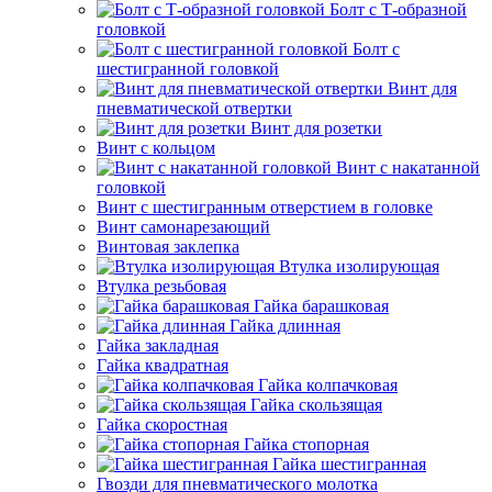
Болт с Т-образной
головкой
Болт с
шестигранной головкой
Винт для
пневматической отвертки
Винт для розетки
Винт с кольцом
Винт с накатанной
головкой
Винт с шестигранным отверстием в головке
Винт самонарезающий
Винтовая заклепка
Втулка изолирующая
Втулка резьбовая
Гайка барашковая
Гайка длинная
Гайка закладная
Гайка квадратная
Гайка колпачковая
Гайка скользящая
Гайка скоростная
Гайка стопорная
Гайка шестигранная
Гвозди для пневматического молотка