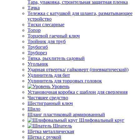
Тара, упаковка, строительная защитная пленка
Тачка
Тележка с катушкой для шланга, разматывающее
устройство
Тиски слесарные
Топор
Торцевой гаечный ключ
Тройник для труб
Трубогиб
Труборез
Тяпка, рыхлитель садовый
Угольник
Ударная отвертка/ гайковерт (пневматический)
Удлинитель для бит
Удлинитель для торцовых головок
Уровень
Установочная коробка с шаблон для сверления
Чистящее средство
Шестигранный ключ
Шило
Шланг пластиковый армированный
Шлифовальный круг
Шпатель
Щетка металлическая
Щетка с ручкой