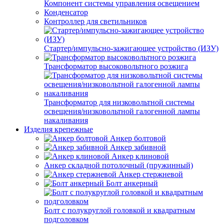
Компонент системы управления освещением
Конденсатор
Контроллер для светильников
Стартер/импульсно-зажигающее устройство (ИЗУ)
Трансформатор высоковольтного розжига
Трансформатор для низковольтной системы
освещения/низковольтной галогенной лампы
накаливания
Изделия крепежные
Анкер болтовой
Анкер забивной
Анкер клиновой
Анкер складной потолочный (пружинный)
Анкер стержневой
Болт анкерный
Болт с полукруглой головкой и квадратным
подголовком