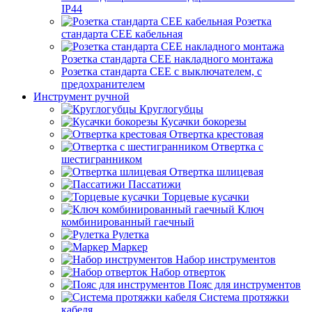
IP44
Розетка
стандарта СЕЕ кабельная
Розетка стандарта СЕЕ накладного монтажа
Розетка стандарта СЕЕ с выключателем, с
предохранителем
Инструмент ручной
Круглогубцы
Кусачки бокорезы
Отвертка крестовая
Отвертка с
шестигранником
Отвертка шлицевая
Пассатижи
Торцевые кусачки
Ключ
комбинированный гаечный
Рулетка
Маркер
Набор инструментов
Набор отверток
Пояс для инструментов
Система протяжки
кабеля