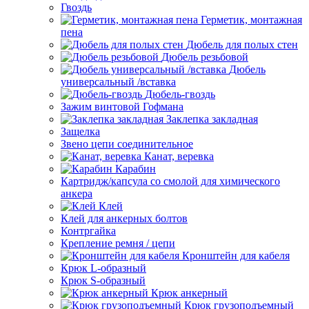
Гвоздь
Герметик, монтажная
пена
Дюбель для полых стен
Дюбель резьбовой
Дюбель
универсальный /вставка
Дюбель-гвоздь
Зажим винтовой Гофмана
Заклепка закладная
Защелка
Звено цепи соединительное
Канат, веревка
Карабин
Картридж/капсула со смолой для химического
анкера
Клей
Клей для анкерных болтов
Контргайка
Крепление ремня / цепи
Кронштейн для кабеля
Крюк L-образный
Крюк S-образный
Крюк анкерный
Крюк грузоподъемный