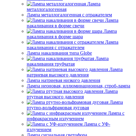
Лампа
металлогалогенная
Лампа металлогалогенная с отражателем
Лампа
накаливания в форме свечи
Лампа
накаливания в форме шара
Лампа
накаливания с отражателем
Лампа накаливания типа Globe
Лампа
накаливания трубчатая
Лампа
натриевая высокого давления
Лампа натриевая низкого давления
Лампа неоновая, иллюминационная, строб-лампа
Лампа
ртутная высокого давления
Лампа
ртутно-вольфрамовая дуговая
Лампа с
инфракрасным излучением
Лампа с УФ-
излучением
Лампа сигнальная светофора