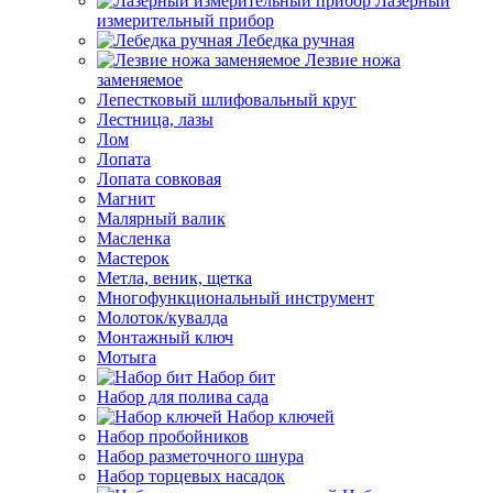
Лазерный
измерительный прибор
Лебедка ручная
Лезвие ножа
заменяемое
Лепестковый шлифовальный круг
Лестница, лазы
Лом
Лопата
Лопата совковая
Магнит
Малярный валик
Масленка
Мастерок
Метла, веник, щетка
Многофункциональный инструмент
Молоток/кувалда
Монтажный ключ
Мотыга
Набор бит
Набор для полива сада
Набор ключей
Набор пробойников
Набор разметочного шнура
Набор торцевых насадок