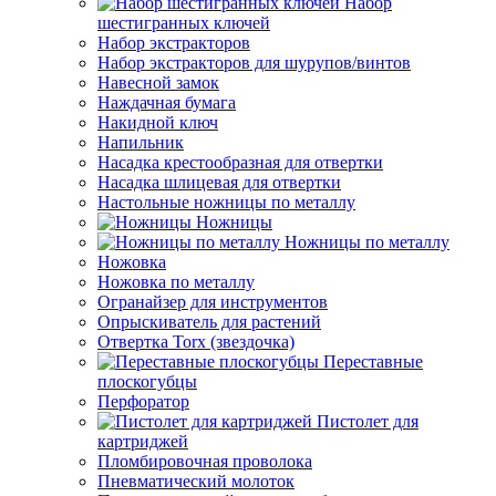
Набор
шестигранных ключей
Набор экстракторов
Набор экстракторов для шурупов/винтов
Навесной замок
Наждачная бумага
Накидной ключ
Напильник
Насадка крестообразная для отвертки
Насадка шлицевая для отвертки
Настольные ножницы по металлу
Ножницы
Ножницы по металлу
Ножовка
Ножовка по металлу
Огранайзер для инструментов
Опрыскиватель для растений
Отвертка Torx (звездочка)
Переставные
плоскогубцы
Перфоратор
Пистолет для
картриджей
Пломбировочная проволока
Пневматический молоток