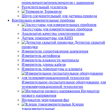
переключателя/переключателя с шарниром
Разделительный усилитель
Термореле
Шнур соединительный для датчика-привода
Контрольно-измерительные приборы
Аксессуары для измерительных приборов
Анализатор качества электроэнергии
Датчик температуры для КИП
Детектор скрытой
проводки
Измерители сопротивления заземления
Измеритель антифриза
Измеритель влажности материала
Измеритель длины кабеля
Измеритель температуры и климата
Измерительное-/испытательное оборудование для
телекоммуникационной технологии
Индикатор
низкого напряжения
Индикатор чередования фаз
Клещи
токоизмерительные