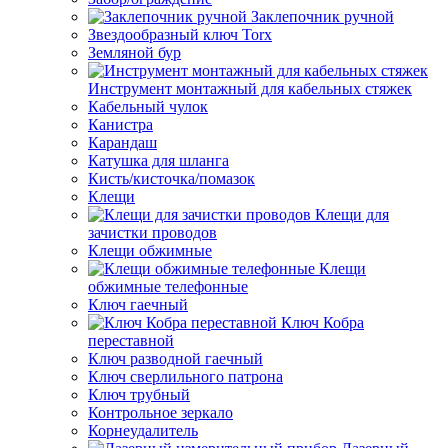
Заклепочник ручной
Звездообразный ключ Torx
Земляной бур
Инструмент монтажный для кабельных стяжек
Кабельный чулок
Канистра
Карандаш
Катушка для шланга
Кисть/кисточка/помазок
Клещи
Клещи для
зачистки проводов
Клещи обжимные
Клещи
обжимные телефонные
Ключ гаечный
Ключ Кобра
переставной
Ключ разводной гаечный
Ключ сверлильного патрона
Ключ трубный
Контрольное зеркало
Корнеудалитель