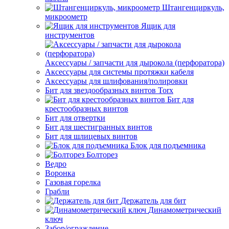
Штангенциркуль,
микроометр
Ящик для
инструментов
Аксессуары / запчасти для дырокола (перфоратора)
Аксессуары для системы протяжки кабеля
Аксессуары для шлифования/полировки
Бит для звездообразных винтов Torx
Бит для
крестообразных винтов
Бит для отвертки
Бит для шестигранных винтов
Бит для шлицевых винтов
Блок для подъемника
Болторез
Ведро
Воронка
Газовая горелка
Грабли
Держатель для бит
Динамометрический
ключ
Забор/ограждение