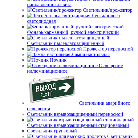
направленного света
Светильник/прожектор
Лента/полоса
светодиодная
Фонарь карманный, ручной электрический
Светильник пылевлагозащищенный
Прожектор переносной
Лампа настольная
Ночник
Освещение
иллюминационное
Светильник аварийного
освещения
Светильник взрывозащищенный переносной
Светильник взрывозащищенный стационарный
Светильник грунтовый
Светильник