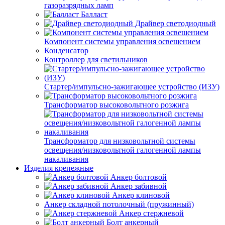
газоразрядных ламп
Балласт
Драйвер светодиодный
Компонент системы управления освещением
Конденсатор
Контроллер для светильников
Стартер/импульсно-зажигающее устройство (ИЗУ)
Трансформатор высоковольтного розжига
Трансформатор для низковольтной системы
освещения/низковольтной галогенной лампы
накаливания
Изделия крепежные
Анкер болтовой
Анкер забивной
Анкер клиновой
Анкер складной потолочный (пружинный)
Анкер стержневой
Болт анкерный