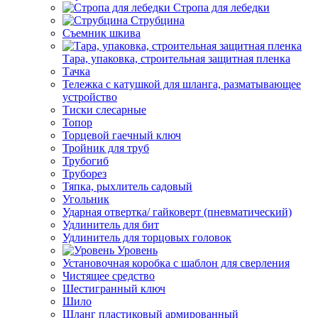
Стропа для лебедки
Струбцина
Съемник шкива
Тара, упаковка, строительная защитная пленка
Тачка
Тележка с катушкой для шланга, разматывающее
устройство
Тиски слесарные
Топор
Торцевой гаечный ключ
Тройник для труб
Трубогиб
Труборез
Тяпка, рыхлитель садовый
Угольник
Ударная отвертка/ гайковерт (пневматический)
Удлинитель для бит
Удлинитель для торцовых головок
Уровень
Установочная коробка с шаблон для сверления
Чистящее средство
Шестигранный ключ
Шило
Шланг пластиковый армированный