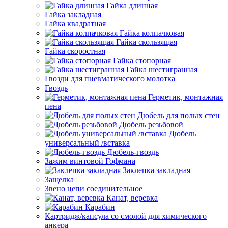
Гайка длинная
Гайка закладная
Гайка квадратная
Гайка колпачковая
Гайка скользящая
Гайка скоростная
Гайка стопорная
Гайка шестигранная
Гвозди для пневматического молотка
Гвоздь
Герметик, монтажная
пена
Дюбель для полых стен
Дюбель резьбовой
Дюбель
универсальный /вставка
Дюбель-гвоздь
Зажим винтовой Гофмана
Заклепка закладная
Защелка
Звено цепи соединительное
Канат, веревка
Карабин
Картридж/капсула со смолой для химического
анкера