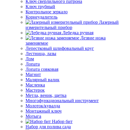
Ключ сверлильного патрона
Ключ трубный
Контрольное зеркало
Корнеудалитель
Лазерный
измерительный прибор
Лебедка ручная
Лезвие ножа
заменяемое
Лепестковый шлифовальный круг
Лестница, лазы
Лом
Лопата
Лопата совковая
Магнит
Малярный валик
Масленка
Мастерок
Метла, веник, щетка
Многофункциональный инструмент
Молоток/кувалда
Монтажный ключ
Мотыга
Набор бит
Набор для полива сада