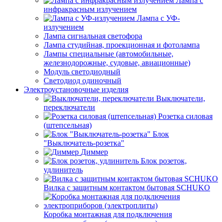
Лампа с
инфракрасным излучением
Лампа с УФ-
излучением
Лампа сигнальная светофора
Лампа студийная, проекционная и фотолампа
Лампы специальные (автомобильные,
железнодорожные, судовые, авиационные)
Модуль светодиодный
Светодиод одиночный
Электроустановочные изделия
Выключатели,
переключатели
Розетка силовая
(штепсельная)
Блок
"Выключатель-розетка"
Диммер
Блок розеток,
удлинитель
Вилка с защитным контактом бытовая SCHUKO
Коробка монтажная для подключения