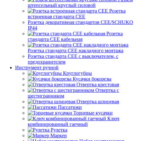
штепсельный круглый силовой
Розетка
встроенная стандарта CEE
Розетка декоративная стандартов CEE/SCHUKO
IP44
Розетка
стандарта СЕЕ кабельная
Розетка стандарта СЕЕ накладного монтажа
Розетка стандарта СЕЕ с выключателем, с
предохранителем
Инструмент ручной
Круглогубцы
Кусачки бокорезы
Отвертка крестовая
Отвертка с
шестигранником
Отвертка шлицевая
Пассатижи
Торцевые кусачки
Ключ
комбинированный гаечный
Рулетка
Маркер