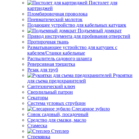
Пистолет для
картриджей
Пломбировочная проволока
Пневматический молоток
Подающее устройство для кабельных катушек
Подъемный домкрат
Привод инструмента для пробивания отверстий
Протирочная ткань
Разматывающее устройство для катушек с
кабелем/Станки кабельные
Распылитель садового шланга
Реверсивная трещотка
Резак для труб
Рукоятки
для съема предохранителей
Сантехнический ключ
Сверлильный патрон
Секаторы
Система угловых струбцин
Слесарное зубило
Совок садовый, посадочный
Средство для смазки, масло
Стамеска
Степлер
Стремянка