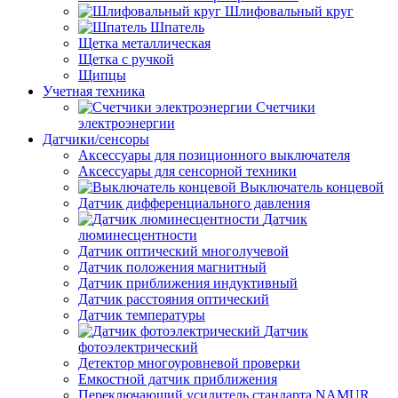
Шлифовальный круг
Шпатель
Щетка металлическая
Щетка с ручкой
Щипцы
Учетная техника
Счетчики
электроэнергии
Датчики/сенсоры
Аксессуары для позиционного выключателя
Аксессуары для сенсорной техники
Выключатель концевой
Датчик дифференциального давления
Датчик
люминесцентности
Датчик оптический многолучевой
Датчик положения магнитный
Датчик приближения индуктивный
Датчик расстояния оптический
Датчик температуры
Датчик
фотоэлектрический
Детектор многоуровневой проверки
Емкостной датчик приближения
Переключающий усилитель стандарта NAMUR