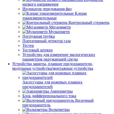
низкого напряжения
Индикатор чередования фаз
Клещи
токоизмерительные
Контрольный стержень
Мегаомметр
Мультиметр
Погружная трубка
Портативный детектор газа
Тестер
Тестовый штекер
Устройство для измерение экологических
параметров окружающей среды
Устройства защиты, плавкие предохранители,
модульные устройства/монтажные устройства
Аксессуары для ножевых плавких
предохранителей
Амперметры
Блок дифференциального тока
Вилочный
предохранитель
Вольтметры