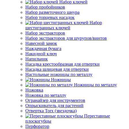
Набор ключей
Набор пробойников
Набор разметочного шнура
Набор торцевых насадок
Набор
шестигранных ключей
Набор экстракторов
Набор экстракторов для шурупов/винтов
Навесной замок
Наждачная бумага
Накидной ключ
Напильник
Насадка крестообразная для отвертки
Насадка шлицевая для отвертки
Настольные ножницы по металлу
Ножницы
Ножницы по металлу
Ножовка
Ножовка по металлу
Огранайзер для инструментов
Опрыскиватель для растений
Отвертка Torx (звездочка)
Переставные
плоскогубцы
Перфоратор