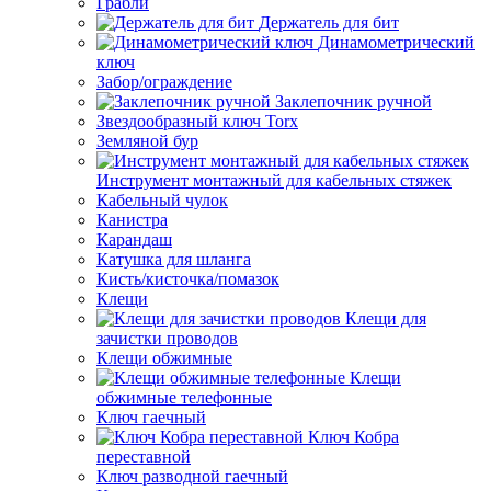
Грабли
Держатель для бит
Динамометрический
ключ
Забор/ограждение
Заклепочник ручной
Звездообразный ключ Torx
Земляной бур
Инструмент монтажный для кабельных стяжек
Кабельный чулок
Канистра
Карандаш
Катушка для шланга
Кисть/кисточка/помазок
Клещи
Клещи для
зачистки проводов
Клещи обжимные
Клещи
обжимные телефонные
Ключ гаечный
Ключ Кобра
переставной
Ключ разводной гаечный