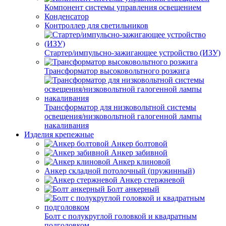
Компонент системы управления освещением
Конденсатор
Контроллер для светильников
Стартер/импульсно-зажигающее устройство (ИЗУ)
Трансформатор высоковольтного розжига
Трансформатор для низковольтной системы
освещения/низковольтной галогенной лампы
накаливания
Изделия крепежные
Анкер болтовой
Анкер забивной
Анкер клиновой
Анкер складной потолочный (пружинный)
Анкер стержневой
Болт анкерный
Болт с полукруглой головкой и квадратным
подголовком