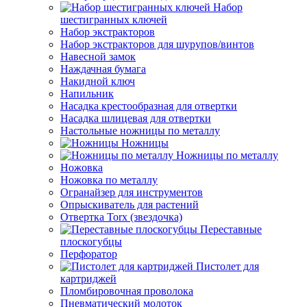
Набор
шестигранных ключей
Набор экстракторов
Набор экстракторов для шурупов/винтов
Навесной замок
Наждачная бумага
Накидной ключ
Напильник
Насадка крестообразная для отвертки
Насадка шлицевая для отвертки
Настольные ножницы по металлу
Ножницы
Ножницы по металлу
Ножовка
Ножовка по металлу
Огранайзер для инструментов
Опрыскиватель для растений
Отвертка Torx (звездочка)
Переставные
плоскогубцы
Перфоратор
Пистолет для
картриджей
Пломбировочная проволока
Пневматический молоток