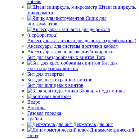
кабеля
Штангенциркуль,
микроометр
Ящик для
инструментов
Аксессуары / запчасти для дырокола (перфоратора)
Аксессуары для системы протяжки кабеля
Аксессуары для шлифования/полировки
Бит для звездообразных винтов Torx
Бит для
крестообразных винтов
Бит для отвертки
Бит для шестигранных винтов
Бит для шлицевых винтов
Блок для подъемника
Болторез
Ведро
Воронка
Газовая горелка
Грабли
Держатель для бит
Динамометрический
ключ