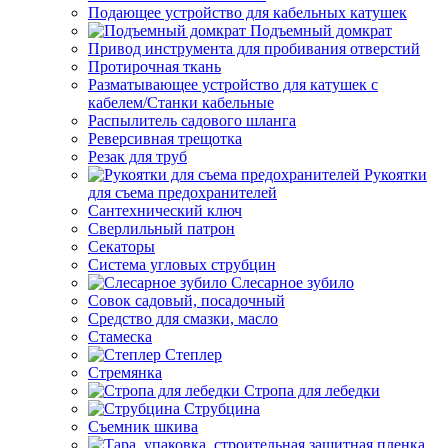
Подающее устройство для кабельных катушек
Подъемный домкрат
Привод инструмента для пробивания отверстий
Протирочная ткань
Разматывающее устройство для катушек с
кабелем/Станки кабельные
Распылитель садового шланга
Реверсивная трещотка
Резак для труб
Рукоятки
для съема предохранителей
Сантехнический ключ
Сверлильный патрон
Секаторы
Система угловых струбцин
Слесарное зубило
Совок садовый, посадочный
Средство для смазки, масло
Стамеска
Степлер
Стремянка
Стропа для лебедки
Струбцина
Съемник шкива