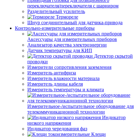
Приводная головка для позиционного
переключателя/переключателя с шарниром
Разделительный усилитель
Термореле
Шнур соединительный для датчика-привода
Контрольно-измерительные приборы
Аксессуары для измерительных приборов
Анализатор качества электроэнергии
Датчик температуры для КИП
Детектор скрытой
проводки
Измерители сопротивления заземления
Измеритель антифриза
Измеритель влажности материала
Измеритель длины кабеля
Измеритель температуры и климата
Измерительное-/испытательное оборудование для
телекоммуникационной технологии
Индикатор
низкого напряжения
Индикатор чередования фаз
Клещи