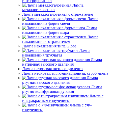
интегрированная
Лампа
металлогалогенная
Лампа металлогалогенная с отражателем
Лампа
накаливания в форме свечи
Лампа
накаливания в форме шара
Лампа
накаливания с отражателем
Лампа накаливания типа Globe
Лампа
накаливания трубчатая
Лампа
натриевая высокого давления
Лампа натриевая низкого давления
Лампа неоновая, иллюминационная, строб-лампа
Лампа
ртутная высокого давления
Лампа
ртутно-вольфрамовая дуговая
Лампа с
инфракрасным излучением
Лампа с УФ-
излучением