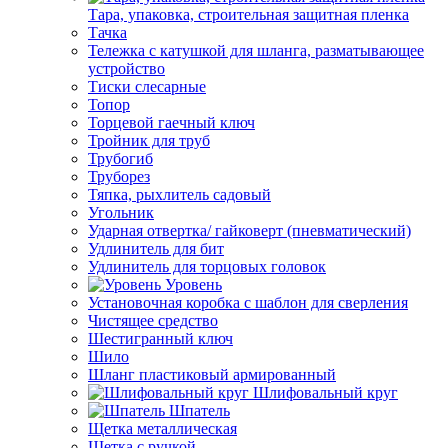
Тара, упаковка, строительная защитная пленка
Тачка
Тележка с катушкой для шланга, разматывающее
устройство
Тиски слесарные
Топор
Торцевой гаечный ключ
Тройник для труб
Трубогиб
Труборез
Тяпка, рыхлитель садовый
Угольник
Ударная отвертка/ гайковерт (пневматический)
Удлинитель для бит
Удлинитель для торцовых головок
Уровень
Установочная коробка с шаблон для сверления
Чистящее средство
Шестигранный ключ
Шило
Шланг пластиковый армированный
Шлифовальный круг
Шпатель
Щетка металлическая
Щетка с ручкой