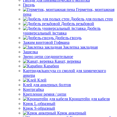
Гвозди для пневматического молотка
Гвоздь
Герметик, монтажная
пена
Дюбель для полых стен
Дюбель резьбовой
Дюбель
универсальный /вставка
Дюбель-гвоздь
Зажим винтовой Гофмана
Заклепка закладная
Защелка
Звено цепи соединительное
Канат, веревка
Карабин
Картридж/капсула со смолой для химического
анкера
Клей
Клей для анкерных болтов
Контргайка
Крепление ремня / цепи
Кронштейн для кабеля
Крюк L-образный
Крюк S-образный
Крюк анкерный