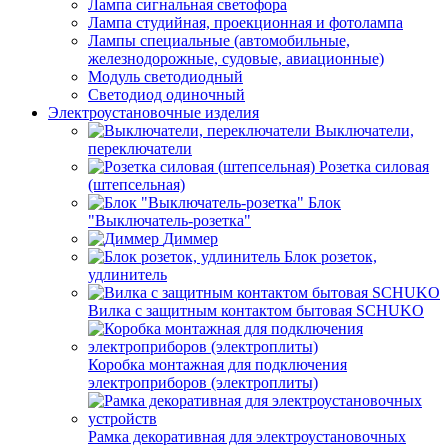
Лампа сигнальная светофора
Лампа студийная, проекционная и фотолампа
Лампы специальные (автомобильные,
железнодорожные, судовые, авиационные)
Модуль светодиодный
Светодиод одиночный
Электроустановочные изделия
Выключатели,
переключатели
Розетка силовая
(штепсельная)
Блок
"Выключатель-розетка"
Диммер
Блок розеток,
удлинитель
Вилка с защитным контактом бытовая SCHUKO
Коробка монтажная для подключения
электроприборов (электроплиты)
Рамка декоративная для электроустановочных