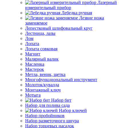
Лазерный
измерительный прибор
Лебедка ручная
Лезвие ножа
заменяемое
Лепестковый шлифовальный круг
Лестница, лазы
Лом
Лопата
Лопата совковая
Магнит
Малярный валик
Масленка
Мастерок
Метла, веник, щетка
Многофункциональный инструмент
Молоток/кувалда
Монтажный ключ
Мотыга
Набор бит
Набор для полива сада
Набор ключей
Набор пробойников
Набор разметочного шнура
Набор торцевых насадок