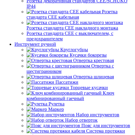
Розетка декоративная стандартов CEE/SCHUKO
IP44
Розетка
стандарта СЕЕ кабельная
Розетка стандарта СЕЕ накладного монтажа
Розетка стандарта СЕЕ с выключателем, с
предохранителем
Инструмент ручной
Круглогубцы
Кусачки бокорезы
Отвертка крестовая
Отвертка с
шестигранником
Отвертка шлицевая
Пассатижи
Торцевые кусачки
Ключ
комбинированный гаечный
Рулетка
Маркер
Набор инструментов
Набор отверток
Пояс для инструментов
Система протяжки