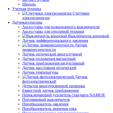
Щипцы
Учетная техника
Счетчики
электроэнергии
Датчики/сенсоры
Аксессуары для позиционного выключателя
Аксессуары для сенсорной техники
Выключатель концевой
Датчик дифференциального давления
Датчик
люминесцентности
Датчик оптический многолучевой
Датчик положения магнитный
Датчик приближения индуктивный
Датчик расстояния оптический
Датчик температуры
Датчик
фотоэлектрический
Детектор многоуровневой проверки
Емкостной датчик приближения
Переключающий усилитель стандарта NAMUR
Поплавковый выключатель
Преобразователь давления
Преобразователь значения тока