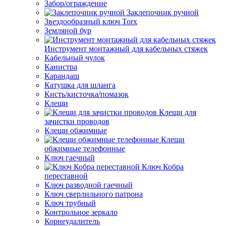
Забор/ограждение
Заклепочник ручной
Звездообразный ключ Torx
Земляной бур
Инструмент монтажный для кабельных стяжек
Кабельный чулок
Канистра
Карандаш
Катушка для шланга
Кисть/кисточка/помазок
Клещи
Клещи для
зачистки проводов
Клещи обжимные
Клещи
обжимные телефонные
Ключ гаечный
Ключ Кобра
переставной
Ключ разводной гаечный
Ключ сверлильного патрона
Ключ трубный
Контрольное зеркало
Корнеудалитель