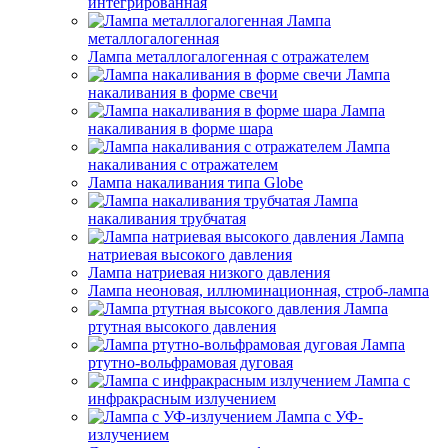
интегрированная
Лампа
металлогалогенная
Лампа металлогалогенная с отражателем
Лампа
накаливания в форме свечи
Лампа
накаливания в форме шара
Лампа
накаливания с отражателем
Лампа накаливания типа Globe
Лампа
накаливания трубчатая
Лампа
натриевая высокого давления
Лампа натриевая низкого давления
Лампа неоновая, иллюминационная, строб-лампа
Лампа
ртутная высокого давления
Лампа
ртутно-вольфрамовая дуговая
Лампа с
инфракрасным излучением
Лампа с УФ-
излучением