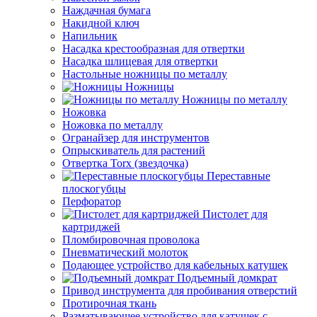
Наждачная бумага
Накидной ключ
Напильник
Насадка крестообразная для отвертки
Насадка шлицевая для отвертки
Настольные ножницы по металлу
Ножницы
Ножницы по металлу
Ножовка
Ножовка по металлу
Огранайзер для инструментов
Опрыскиватель для растений
Отвертка Torx (звездочка)
Переставные
плоскогубцы
Перфоратор
Пистолет для
картриджей
Пломбировочная проволока
Пневматический молоток
Подающее устройство для кабельных катушек
Подъемный домкрат
Привод инструмента для пробивания отверстий
Протирочная ткань
Разматывающее устройство для катушек с