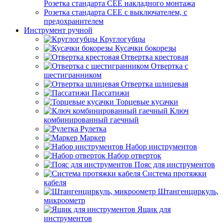
Розетка стандарта СЕЕ накладного монтажа
Розетка стандарта СЕЕ с выключателем, с
предохранителем
Инструмент ручной
Круглогубцы
Кусачки бокорезы
Отвертка крестовая
Отвертка с
шестигранником
Отвертка шлицевая
Пассатижи
Торцевые кусачки
Ключ
комбинированный гаечный
Рулетка
Маркер
Набор инструментов
Набор отверток
Пояс для инструментов
Система протяжки
кабеля
Штангенциркуль,
микроометр
Ящик для
инструментов