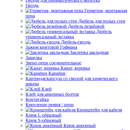
Гвозди для пневматического молотка
Гвоздь
Герметик, монтажная
пена
Дюбель для полых стен
Дюбель резьбовой
Дюбель
универсальный /вставка
Дюбель-гвоздь
Зажим винтовой Гофмана
Заклепка закладная
Защелка
Звено цепи соединительное
Канат, веревка
Карабин
Картридж/капсула со смолой для химического
анкера
Клей
Клей для анкерных болтов
Контргайка
Крепление ремня / цепи
Кронштейн для кабеля
Крюк L-образный
Крюк S-образный
Крюк анкерный