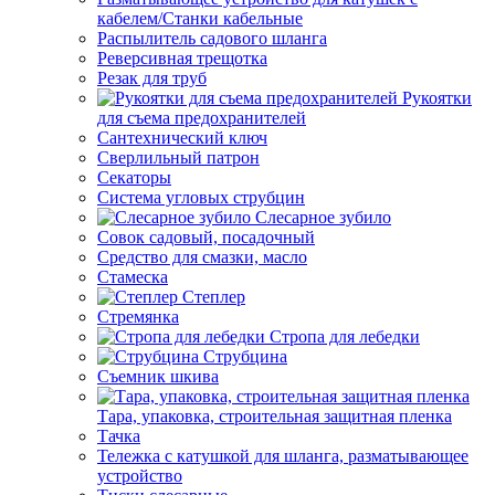
кабелем/Станки кабельные
Распылитель садового шланга
Реверсивная трещотка
Резак для труб
Рукоятки
для съема предохранителей
Сантехнический ключ
Сверлильный патрон
Секаторы
Система угловых струбцин
Слесарное зубило
Совок садовый, посадочный
Средство для смазки, масло
Стамеска
Степлер
Стремянка
Стропа для лебедки
Струбцина
Съемник шкива
Тара, упаковка, строительная защитная пленка
Тачка
Тележка с катушкой для шланга, разматывающее
устройство