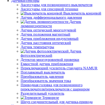
Датчики/сенсоры
Аксессуары для позиционного выключателя
Аксессуары для сенсорной техники
Выключатель концевой
Датчик дифференциального давления
Датчик
люминесцентности
Датчик оптический многолучевой
Датчик положения магнитный
Датчик приближения индуктивный
Датчик расстояния оптический
Датчик температуры
Датчик
фотоэлектрический
Детектор многоуровневой проверки
Емкостной датчик приближения
Переключающий усилитель стандарта NAMUR
Поплавковый выключатель
Преобразователь давления
Преобразователь значения тока
Приводная головка для позиционного
переключателя/переключателя с шарниром
Разделительный усилитель
Термореле
Шнур соединительный для датчика-привода