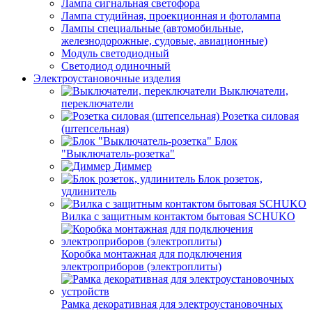
Лампа сигнальная светофора
Лампа студийная, проекционная и фотолампа
Лампы специальные (автомобильные,
железнодорожные, судовые, авиационные)
Модуль светодиодный
Светодиод одиночный
Электроустановочные изделия
Выключатели,
переключатели
Розетка силовая
(штепсельная)
Блок
"Выключатель-розетка"
Диммер
Блок розеток,
удлинитель
Вилка с защитным контактом бытовая SCHUKO
Коробка монтажная для подключения
электроприборов (электроплиты)
Рамка декоративная для электроустановочных