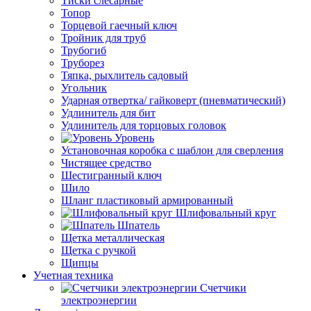
Тиски слесарные
Топор
Торцевой гаечный ключ
Тройник для труб
Трубогиб
Труборез
Тяпка, рыхлитель садовый
Угольник
Ударная отвертка/ гайковерт (пневматический)
Удлинитель для бит
Удлинитель для торцовых головок
Уровень
Установочная коробка с шаблон для сверления
Чистящее средство
Шестигранный ключ
Шило
Шланг пластиковый армированный
Шлифовальный круг
Шпатель
Щетка металлическая
Щетка с ручкой
Щипцы
Учетная техника
Счетчики
электроэнергии