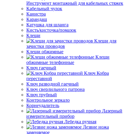
Инструмент монтажный для кабельных стяжек
Кабельный чулок
Канистра
Карандаш
Катушка для шланга
Кисть/кисточка/помазок
Клещи
Клещи для
зачистки проводов
Клещи обжимные
Клещи
обжимные телефонные
Ключ гаечный
Ключ Кобра
переставной
Ключ разводной гаечный
Ключ сверлильного патрона
Ключ трубный
Контрольное зеркало
Корнеудалитель
Лазерный
измерительный прибор
Лебедка ручная
Лезвие ножа
заменяемое