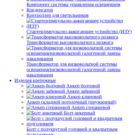
Компонент системы управления освещением
Конденсатор
Контроллер для светильников
Стартер/импульсно-зажигающее устройство (ИЗУ)
Трансформатор высоковольтного розжига
Трансформатор для низковольтной системы
освещения/низковольтной галогенной лампы
накаливания
Изделия крепежные
Анкер болтовой
Анкер забивной
Анкер клиновой
Анкер складной потолочный (пружинный)
Анкер стержневой
Болт анкерный
Болт с полукруглой головкой и квадратным
подголовком