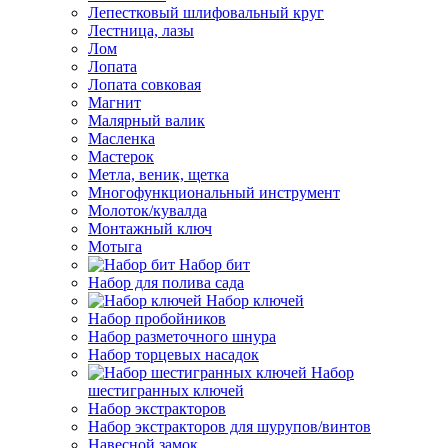
Лепестковый шлифовальный круг
Лестница, лазы
Лом
Лопата
Лопата совковая
Магнит
Малярный валик
Масленка
Мастерок
Метла, веник, щетка
Многофункциональный инструмент
Молоток/кувалда
Монтажный ключ
Мотыга
Набор бит
Набор для полива сада
Набор ключей
Набор пробойников
Набор разметочного шнура
Набор торцевых насадок
Набор
шестигранных ключей
Набор экстракторов
Набор экстракторов для шурупов/винтов
Навесной замок