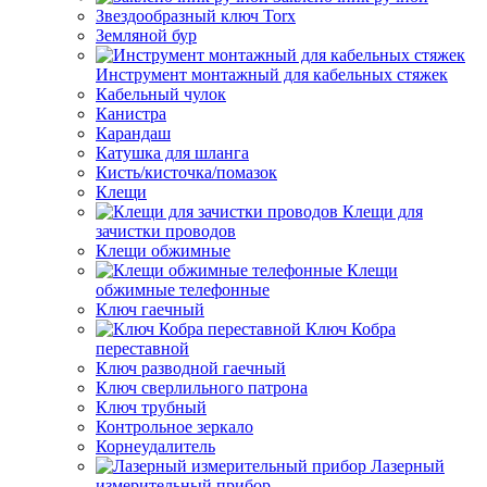
Звездообразный ключ Torx
Земляной бур
Инструмент монтажный для кабельных стяжек
Кабельный чулок
Канистра
Карандаш
Катушка для шланга
Кисть/кисточка/помазок
Клещи
Клещи для
зачистки проводов
Клещи обжимные
Клещи
обжимные телефонные
Ключ гаечный
Ключ Кобра
переставной
Ключ разводной гаечный
Ключ сверлильного патрона
Ключ трубный
Контрольное зеркало
Корнеудалитель
Лазерный
измерительный прибор