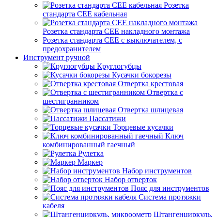
Розетка
стандарта СЕЕ кабельная
Розетка стандарта СЕЕ накладного монтажа
Розетка стандарта СЕЕ с выключателем, с
предохранителем
Инструмент ручной
Круглогубцы
Кусачки бокорезы
Отвертка крестовая
Отвертка с
шестигранником
Отвертка шлицевая
Пассатижи
Торцевые кусачки
Ключ
комбинированный гаечный
Рулетка
Маркер
Набор инструментов
Набор отверток
Пояс для инструментов
Система протяжки
кабеля
Штангенциркуль,