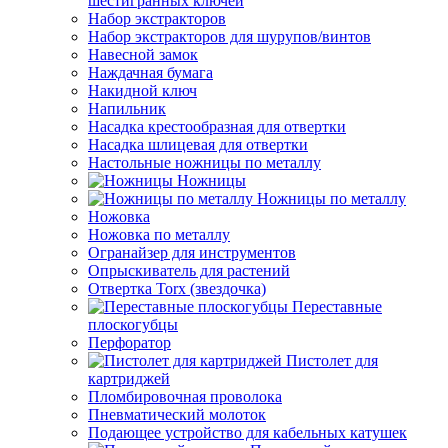
шестигранных ключей
Набор экстракторов
Набор экстракторов для шурупов/винтов
Навесной замок
Наждачная бумага
Накидной ключ
Напильник
Насадка крестообразная для отвертки
Насадка шлицевая для отвертки
Настольные ножницы по металлу
Ножницы
Ножницы по металлу
Ножовка
Ножовка по металлу
Огранайзер для инструментов
Опрыскиватель для растений
Отвертка Torx (звездочка)
Переставные
плоскогубцы
Перфоратор
Пистолет для
картриджей
Пломбировочная проволока
Пневматический молоток
Подающее устройство для кабельных катушек