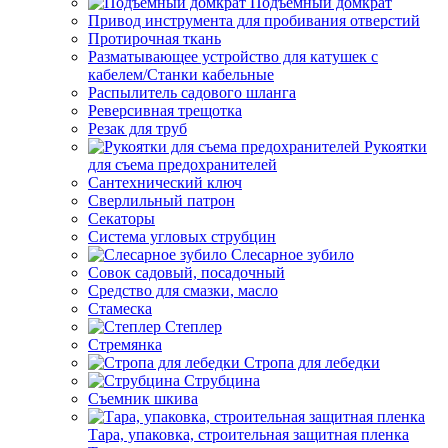
Подъемный домкрат
Привод инструмента для пробивания отверстий
Протирочная ткань
Разматывающее устройство для катушек с
кабелем/Станки кабельные
Распылитель садового шланга
Реверсивная трещотка
Резак для труб
Рукоятки
для съема предохранителей
Сантехнический ключ
Сверлильный патрон
Секаторы
Система угловых струбцин
Слесарное зубило
Совок садовый, посадочный
Средство для смазки, масло
Стамеска
Степлер
Стремянка
Стропа для лебедки
Струбцина
Съемник шкива
Тара, упаковка, строительная защитная пленка