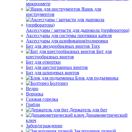
микроометр
Ящик для
инструментов
Аксессуары / запчасти для дырокола (перфоратора)
Аксессуары для системы протяжки кабеля
Аксессуары для шлифования/полировки
Бит для звездообразных винтов Torx
Бит для
крестообразных винтов
Бит для отвертки
Бит для шестигранных винтов
Бит для шлицевых винтов
Блок для подъемника
Болторез
Ведро
Воронка
Газовая горелка
Грабли
Держатель для бит
Динамометрический
ключ
Забор/ограждение
Заклепочник ручной