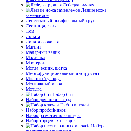
Лебедка ручная
Лезвие ножа
заменяемое
Лепестковый шлифовальный круг
Лестница, лазы
Лом
Лопата
Лопата совковая
Магнит
Малярный валик
Масленка
Мастерок
Метла, веник, щетка
Многофункциональный инструмент
Молоток/кувалда
Монтажный ключ
Мотыга
Набор бит
Набор для полива сада
Набор ключей
Набор пробойников
Набор разметочного шнура
Набор торцевых насадок
Набор