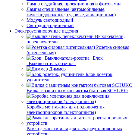
Лампа студийная, проекционная и фотолампа
Лампы специальные (автомобильные,
железнодорожные, судовые, авиационные)
Модуль светодиодный
Светодиод одиночный
Электроустановочные изделия
Выключатели,
переключатели
Розетка силовая
(штепсельная)
Блок
"Выключатель-розетка"
Диммер
Блок розеток,
удлинитель
Вилка с защитным контактом бытовая SCHUKO
Коробка монтажная для подключения
электроприборов (электроплиты)
Рамка декоративная для электроустановочных
устройств