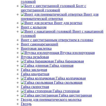
головкой
Болт с
шестигранной головкой
Винт для
пневматической отвертки
Винт для розетки
Винт с кольцом
Винт с накатанной
головкой
Винт с шестигранным отверстием в головке
Винт самонарезающий
Винтовая заклепка
Втулка изолирующая
Втулка резьбовая
Гайка барашковая
Гайка длинная
Гайка закладная
Гайка квадратная
Гайка колпачковая
Гайка скользящая
Гайка скоростная
Гайка стопорная
Гайка шестигранная
Гвозди для пневматического молотка
Гвоздь