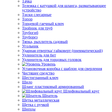
Тачка
Тележка с катушкой для шланга, разматывающее
устройство
Тиски слесарные
Топор
Торцевой гаечный ключ
Тройник для труб
Трубогиб
Труборез
Тяпка, рыхлитель садовый
Угольник
Ударная отвертка/ гайковерт (пневматический)
Удлинитель для бит
Удлинитель для торцовых головок
Уровень
Установочная коробка с шаблон для сверления
Чистящее средство
Шестигранный ключ
Шило
Шланг пластиковый армированный
Шлифовальный круг
Шпатель
Щетка металлическая
Щетка с ручкой
Щипцы