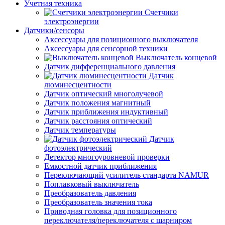
Учетная техника
Счетчики
электроэнергии
Датчики/сенсоры
Аксессуары для позиционного выключателя
Аксессуары для сенсорной техники
Выключатель концевой
Датчик дифференциального давления
Датчик
люминесцентности
Датчик оптический многолучевой
Датчик положения магнитный
Датчик приближения индуктивный
Датчик расстояния оптический
Датчик температуры
Датчик
фотоэлектрический
Детектор многоуровневой проверки
Емкостной датчик приближения
Переключающий усилитель стандарта NAMUR
Поплавковый выключатель
Преобразователь давления
Преобразователь значения тока
Приводная головка для позиционного
переключателя/переключателя с шарниром