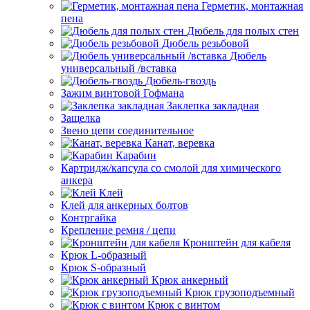
Герметик, монтажная
пена
Дюбель для полых стен
Дюбель резьбовой
Дюбель
универсальный /вставка
Дюбель-гвоздь
Зажим винтовой Гофмана
Заклепка закладная
Защелка
Звено цепи соединительное
Канат, веревка
Карабин
Картридж/капсула со смолой для химического
анкера
Клей
Клей для анкерных болтов
Контргайка
Крепление ремня / цепи
Кронштейн для кабеля
Крюк L-образный
Крюк S-образный
Крюк анкерный
Крюк грузоподъемный
Крюк с винтом