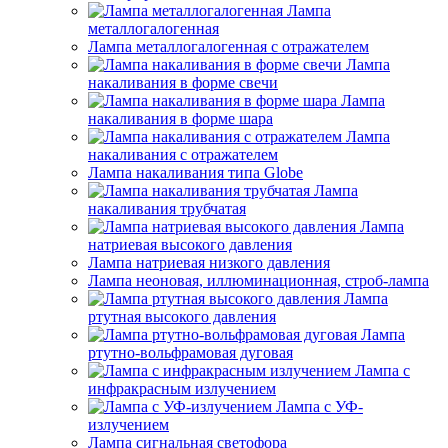
Лампа
металлогалогенная
Лампа металлогалогенная с отражателем
Лампа
накаливания в форме свечи
Лампа
накаливания в форме шара
Лампа
накаливания с отражателем
Лампа накаливания типа Globe
Лампа
накаливания трубчатая
Лампа
натриевая высокого давления
Лампа натриевая низкого давления
Лампа неоновая, иллюминационная, строб-лампа
Лампа
ртутная высокого давления
Лампа
ртутно-вольфрамовая дуговая
Лампа с
инфракрасным излучением
Лампа с УФ-
излучением
Лампа сигнальная светофора