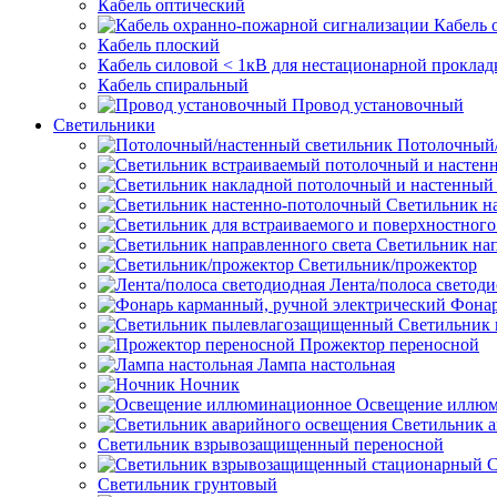
Кабель оптический
Кабель 
Кабель плоский
Кабель силовой < 1кВ для нестационарной проклад
Кабель спиральный
Провод установочный
Светильники
Потолочный/
Светильник н
Светильник нап
Светильник/прожектор
Лента/полоса светод
Фонар
Светильник
Прожектор переносной
Лампа настольная
Ночник
Освещение иллю
Светильник а
Светильник взрывозащищенный переносной
С
Светильник грунтовый