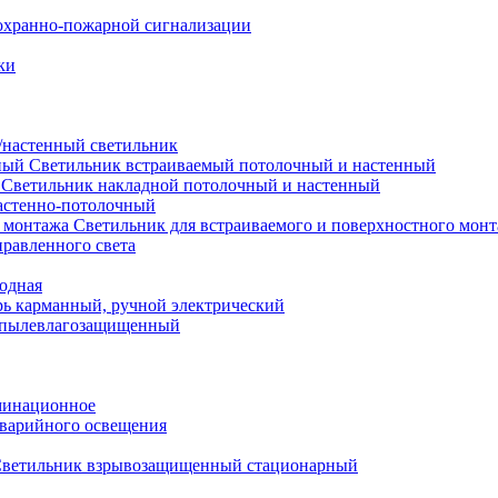
охранно-пожарной сигнализации
ки
настенный светильник
Светильник встраиваемый потолочный и настенный
Светильник накладной потолочный и настенный
астенно-потолочный
Светильник для встраиваемого и поверхностного мон
равленного света
иодная
ь карманный, ручной электрический
 пылевлагозащищенный
минационное
варийного освещения
ветильник взрывозащищенный стационарный