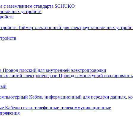
ка с заземлением стандарта SCHUKO
новочных устройств
тройств
Таймер электронный для электроустановочных устройс
стройств
Провод плоский для внутренней электропроводки
Провод самонесущий изолированны
ный
Кабель информационный для передачи данных, 
Кабели связи, телефонные, телекоммуникационные
апряжения