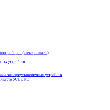
троприборов (электроплиты)
чных устройств
ажа электроустановочных устройств
стандарта SCHUKO