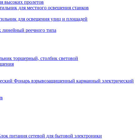
ля высоких пролетов
тильник для местного освещения станков
тильник для освещения улиц и площадей
 линейный реечного типа
льник торшерный, столбик световой
ещения
Фонарь взрывозащищенный карманный электрический
тв
Блок питания сетевой для бытовой электроники