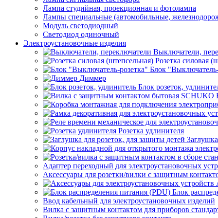
Лампа студийная, проекционная и фотолампа
Лампы специальные (автомобильные, железнодорож
Модуль светодиодный
Светодиод одиночный
Электроустановочные изделия
Выключатели, пер
Розетка силовая (
Блок "Выключатель-
Диммер
Блок розеток, удлините
Розетка удлинителя
Заглушка
Адаптер переходный для электроустановочных уст
Аксессуары для розетки/вилки с защитным контак
Блок распред
Ввод кабельный для электроустановочных изделий
Вилка с защитным контактом для приборов станд