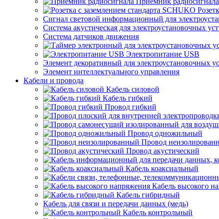
Приемник радиосигнала
Розет
Сигнал световой информационный для электроуста
Система акустическая для электроустановочных ус
Система датчиков движения
Электропитание USB
Элемент декоративный для электроустановочных у
Элемент интеллектуального управления
Кабели и провода
Кабель силовой
Кабель гибкий
Провод гибкий
Провод одножильный
Провод неизолирован
Провод акустический
Кабель коаксиальный
Кабель высокого н
Кабель гибридный
Кабель для связи и передачи данных (медь)
Кабель контрольный