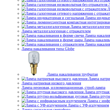
Л
Лампа индикат
Лампа металлогалоген
Лампа металлогалогенная с отражателем
Лампа накалив
Лампа накалив
Лампа накалив
Лампа накаливания типа Globe
Лампа накаливания трубчатая
Лампа натри
Лампа натриевая низкого давления
Лампа неоновая, иллюминационная, строб-лампа
Лампа ртутная
Лампа ртутн
Лампа с инф
Лампа с УФ-излучением
Лампа сигнальная светофора