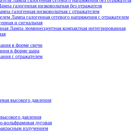
Лампа галогенная сетевого напряжения без отражателя
Лампа галогенная низковольтная без отражателя
ампа галогенная низковольтная с отражателем
Лампа галогенная сетевого напряжения с отражателем
орная и сигнальная
Лампа люминесцентная компактная интегрированная
ная
ания в форме свечи
ания в форме шара
ания с отражателем
евая высокого давления
 высокого давления
о-вольфрамовая дуговая
ракрасным излучением