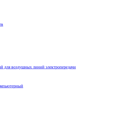
тв
й для воздушных линий электропередачи
компьютерный