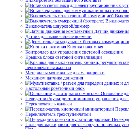
Вилка/розетка без защитного контакта
Выключ
Выключател
Выключатель шнуровой/диммер
Датчик движени
Датчик для жалюзи/реле времени
Кнопка нажимная
Контроллер для управления системой освещения
Крышка блока световой сигнализации
переключателя жалюзи
Материалы монтажные для маркировки
Механизм датчика движения
Настольный розеточный блок
Основание дл
Передатчик/пульт дистанционного управления для 
Переключатель жалюзи
Перек
Переключатель трехступенчатый
Переход
Поле для маркировки для электроустановочных уст