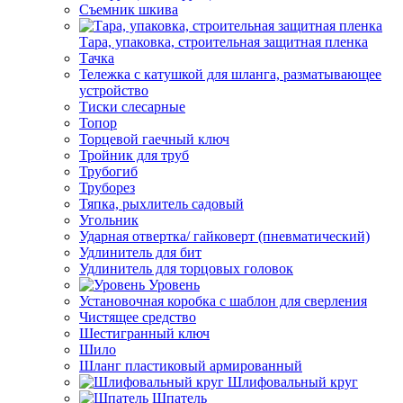
Съемник шкива
Тара, упаковка, строительная защитная пленка
Тачка
Тележка с катушкой для шланга, разматывающее
устройство
Тиски слесарные
Топор
Торцевой гаечный ключ
Тройник для труб
Трубогиб
Труборез
Тяпка, рыхлитель садовый
Угольник
Ударная отвертка/ гайковерт (пневматический)
Удлинитель для бит
Удлинитель для торцовых головок
Уровень
Установочная коробка с шаблон для сверления
Чистящее средство
Шестигранный ключ
Шило
Шланг пластиковый армированный
Шлифовальный круг
Шпатель