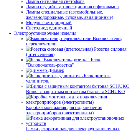
Лампа сигнальная светофора
Лампа студийная, проекционная и фотолампа
Лампы специальные (автомобильные,
железнодорожные, судовые, авиационные)
Модуль светодиодный
Светодиод одиночный
Электроустановочные изделия
Выключатели,
переключатели
Розетка силовая
(штепсельная)
Блок
"Выключатель-розетка"
Диммер
Блок розеток,
удлинитель
Вилка с защитным контактом бытовая SCHUKO
Коробка монтажная для подключения
электроприборов (электроплиты)
Рамка декоративная для электроустановочных