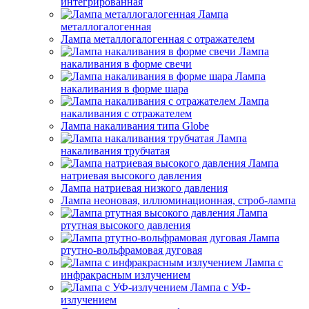
интегрированная
Лампа
металлогалогенная
Лампа металлогалогенная с отражателем
Лампа
накаливания в форме свечи
Лампа
накаливания в форме шара
Лампа
накаливания с отражателем
Лампа накаливания типа Globe
Лампа
накаливания трубчатая
Лампа
натриевая высокого давления
Лампа натриевая низкого давления
Лампа неоновая, иллюминационная, строб-лампа
Лампа
ртутная высокого давления
Лампа
ртутно-вольфрамовая дуговая
Лампа с
инфракрасным излучением
Лампа с УФ-
излучением