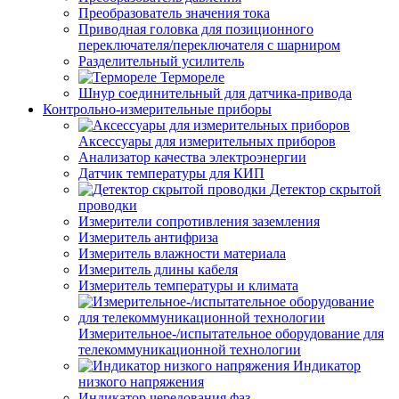
Преобразователь значения тока
Приводная головка для позиционного
переключателя/переключателя с шарниром
Разделительный усилитель
Термореле
Шнур соединительный для датчика-привода
Контрольно-измерительные приборы
Аксессуары для измерительных приборов
Анализатор качества электроэнергии
Датчик температуры для КИП
Детектор скрытой
проводки
Измерители сопротивления заземления
Измеритель антифриза
Измеритель влажности материала
Измеритель длины кабеля
Измеритель температуры и климата
Измерительное-/испытательное оборудование для
телекоммуникационной технологии
Индикатор
низкого напряжения
Индикатор чередования фаз