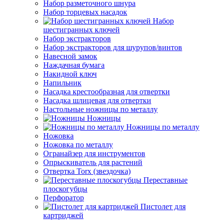
Набор разметочного шнура
Набор торцевых насадок
Набор
шестигранных ключей
Набор экстракторов
Набор экстракторов для шурупов/винтов
Навесной замок
Наждачная бумага
Накидной ключ
Напильник
Насадка крестообразная для отвертки
Насадка шлицевая для отвертки
Настольные ножницы по металлу
Ножницы
Ножницы по металлу
Ножовка
Ножовка по металлу
Огранайзер для инструментов
Опрыскиватель для растений
Отвертка Torx (звездочка)
Переставные
плоскогубцы
Перфоратор
Пистолет для
картриджей