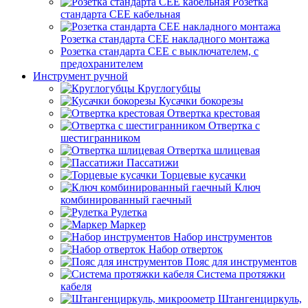
Розетка
стандарта СЕЕ кабельная
Розетка стандарта СЕЕ накладного монтажа
Розетка стандарта СЕЕ с выключателем, с
предохранителем
Инструмент ручной
Круглогубцы
Кусачки бокорезы
Отвертка крестовая
Отвертка с
шестигранником
Отвертка шлицевая
Пассатижи
Торцевые кусачки
Ключ
комбинированный гаечный
Рулетка
Маркер
Набор инструментов
Набор отверток
Пояс для инструментов
Система протяжки
кабеля
Штангенциркуль,