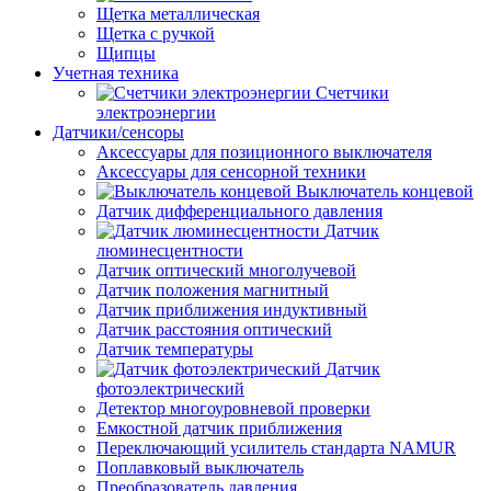
Щетка металлическая
Щетка с ручкой
Щипцы
Учетная техника
Счетчики
электроэнергии
Датчики/сенсоры
Аксессуары для позиционного выключателя
Аксессуары для сенсорной техники
Выключатель концевой
Датчик дифференциального давления
Датчик
люминесцентности
Датчик оптический многолучевой
Датчик положения магнитный
Датчик приближения индуктивный
Датчик расстояния оптический
Датчик температуры
Датчик
фотоэлектрический
Детектор многоуровневой проверки
Емкостной датчик приближения
Переключающий усилитель стандарта NAMUR
Поплавковый выключатель
Преобразователь давления