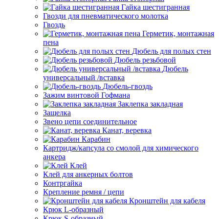
Гайка шестигранная
Гвозди для пневматического молотка
Гвоздь
Герметик, монтажная
пена
Дюбель для полых стен
Дюбель резьбовой
Дюбель
универсальный /вставка
Дюбель-гвоздь
Зажим винтовой Гофмана
Заклепка закладная
Защелка
Звено цепи соединительное
Канат, веревка
Карабин
Картридж/капсула со смолой для химического
анкера
Клей
Клей для анкерных болтов
Контргайка
Крепление ремня / цепи
Кронштейн для кабеля
Крюк L-образный
Крюк S-образный