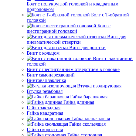
Болт с полукруглой головкой и квадратным
подголовком
Болт с Т-образной
головкой
Болт с
шестигранной головкой
Винт для
пневматической отвертки
Винт для розетки
Винт с кольцом
Винт с накатанной
головкой
Винт с шестигранным отверстием в головке
Винт самонарезающий
Винтовая заклепка
Втулка изолирующая
Втулка резьбовая
Гайка барашковая
Гайка длинная
Гайка закладная
Гайка квадратная
Гайка колпачковая
Гайка скользящая
Гайка скоростная
Гайка стопорная