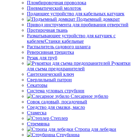
Пломбировочная проволока
Пневматический молоток
Подающее устройство для кабельных катушек
Подъемный домкрат
Привод инструмента для пробивания отверстий
Протирочная ткань
Разматывающее устройство для катушек с
кабелем/Станки кабельные
Распылитель садового шланга
Реверсивная трещотка
Резак для труб
Рукоятки
для съема предохранителей
Сантехнический ключ
Сверлильный патрон
Секаторы
Система угловых струбцин
Слесарное зубило
Совок садовый, посадочный
Средство для смазки, масло
Стамеска
Степлер
Стремянка
Стропа для лебедки
Струбцина