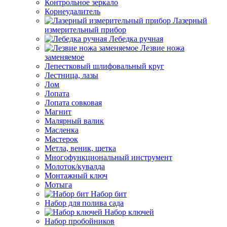
Контрольное зеркало
Корнеудалитель
Лазерный
измерительный прибор
Лебедка ручная
Лезвие ножа
заменяемое
Лепестковый шлифовальный круг
Лестница, лазы
Лом
Лопата
Лопата совковая
Магнит
Малярный валик
Масленка
Мастерок
Метла, веник, щетка
Многофункциональный инструмент
Молоток/кувалда
Монтажный ключ
Мотыга
Набор бит
Набор для полива сада
Набор ключей
Набор пробойников