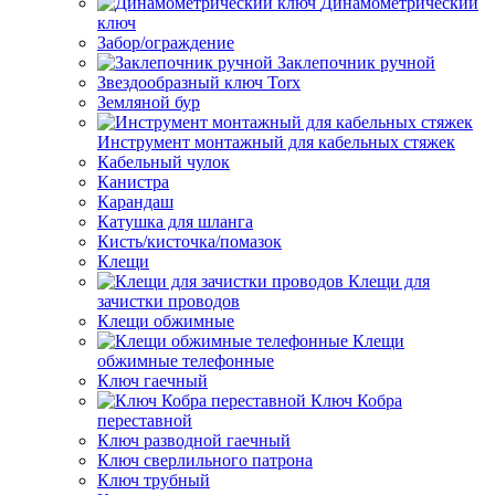
Динамометрический
ключ
Забор/ограждение
Заклепочник ручной
Звездообразный ключ Torx
Земляной бур
Инструмент монтажный для кабельных стяжек
Кабельный чулок
Канистра
Карандаш
Катушка для шланга
Кисть/кисточка/помазок
Клещи
Клещи для
зачистки проводов
Клещи обжимные
Клещи
обжимные телефонные
Ключ гаечный
Ключ Кобра
переставной
Ключ разводной гаечный
Ключ сверлильного патрона
Ключ трубный