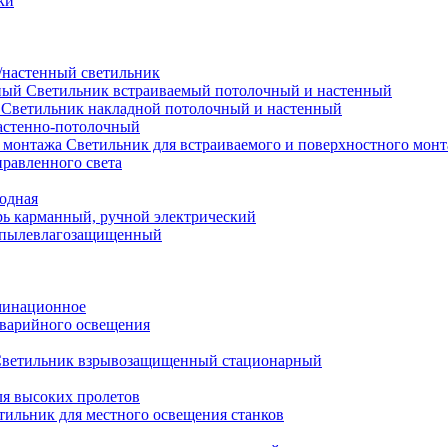
ки
настенный светильник
Светильник встраиваемый потолочный и настенный
Светильник накладной потолочный и настенный
астенно-потолочный
Светильник для встраиваемого и поверхностного мон
равленного света
иодная
ь карманный, ручной электрический
 пылевлагозащищенный
минационное
варийного освещения
ветильник взрывозащищенный стационарный
ля высоких пролетов
тильник для местного освещения станков