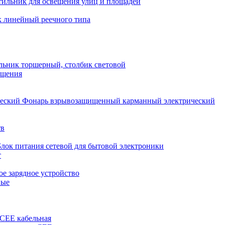
тильник для освещения улиц и площадей
 линейный реечного типа
льник торшерный, столбик световой
ещения
Фонарь взрывозащищенный карманный электрический
тв
Блок питания сетевой для бытовой электроники
т
е зарядное устройство
ные
 CEE кабельная