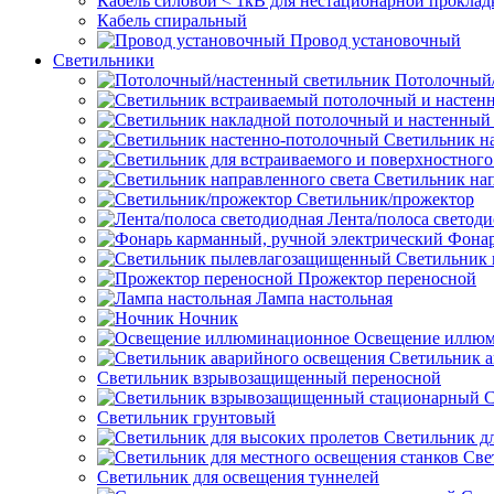
Кабель силовой < 1кВ для нестационарной проклад
Кабель спиральный
Провод установочный
Светильники
Потолочный/
Светильник н
Светильник нап
Светильник/прожектор
Лента/полоса светод
Фонар
Светильник
Прожектор переносной
Лампа настольная
Ночник
Освещение иллю
Светильник а
Светильник взрывозащищенный переносной
С
Светильник грунтовый
Светильник д
Све
Светильник для освещения туннелей