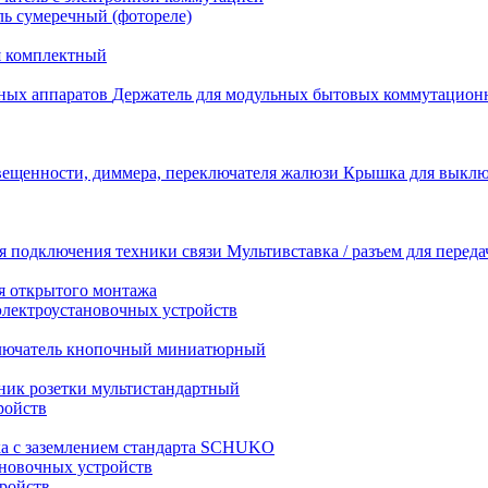
ь сумеречный (фотореле)
я комплектный
Держатель для модульных бытовых коммутацион
Крышка для выключ
Мультивставка / разъем для перед
я открытого монтажа
электроустановочных устройств
лючатель кнопочный миниатюрный
ник розетки мультистандартный
ройств
ка с заземлением стандарта SCHUKO
новочных устройств
тройств