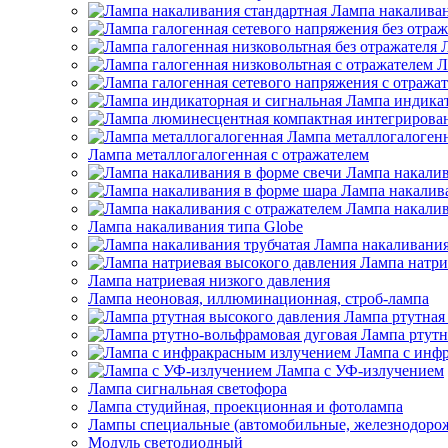
Лампа накаливан
Л
Лампа индикат
Лампа металлогалоген
Лампа металлогалогенная с отражателем
Лампа накалив
Лампа накалив
Лампа накалив
Лампа накаливания типа Globe
Лампа накаливания
Лампа натри
Лампа натриевая низкого давления
Лампа неоновая, иллюминационная, строб-лампа
Лампа ртутная
Лампа ртутн
Лампа с инф
Лампа с УФ-излучением
Лампа сигнальная светофора
Лампа студийная, проекционная и фотолампа
Лампы специальные (автомобильные, железнодорож
Модуль светодиодный