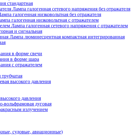
ия стандартная
Лампа галогенная сетевого напряжения без отражателя
Лампа галогенная низковольтная без отражателя
ампа галогенная низковольтная с отражателем
Лампа галогенная сетевого напряжения с отражателем
орная и сигнальная
Лампа люминесцентная компактная интегрированная
ная
ания в форме свечи
ания в форме шара
ания с отражателем
 трубчатая
евая высокого давления
 высокого давления
о-вольфрамовая дуговая
ракрасным излучением
ные, судовые, авиационные)