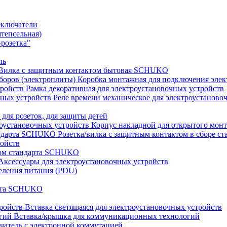
еключатели
штепсельная)
розетка"
ль
Вилка с защитным контактом бытовая SCHUKO
Коробка монтажная для подключения элек
Рамка декоративная для электроустановочных устройств
Реле времени механическое для электроустаново
 для розеток, для защиты детей
Корпус накладной для открытого монт
Розетка/вилка с защитным контактом в сборе 
ройств
том стандарта SCHUKO
Аксессуары для электроустановочных устройств
еления питания (PDU)
арта SCHUKO
Вставка светящаяся для электроустановочных устройств
Вставка/крышка для коммуникационных технологий
атель с электронной коммутацией