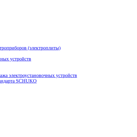
троприборов (электроплиты)
чных устройств
ажа электроустановочных устройств
стандарта SCHUKO