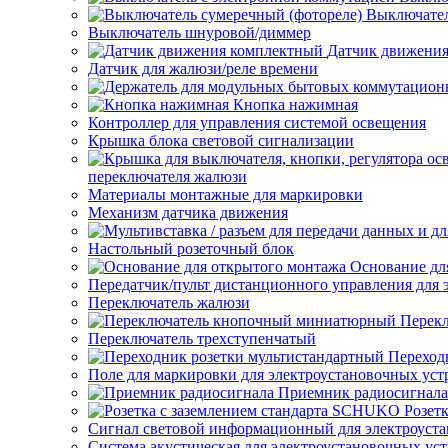
Выключател
Выключатель шнуровой/диммер
Датчик движени
Датчик для жалюзи/реле времени
Кнопка нажимная
Контроллер для управления системой освещения
Крышка блока световой сигнализации
переключателя жалюзи
Материалы монтажные для маркировки
Механизм датчика движения
Настольный розеточный блок
Основание дл
Передатчик/пульт дистанционного управления для 
Переключатель жалюзи
Перек
Переключатель трехступенчатый
Переход
Поле для маркировки для электроустановочных уст
Приемник радиосигнала
Розет
Сигнал световой информационный для электроуста
Система акустическая для электроустановочных ус