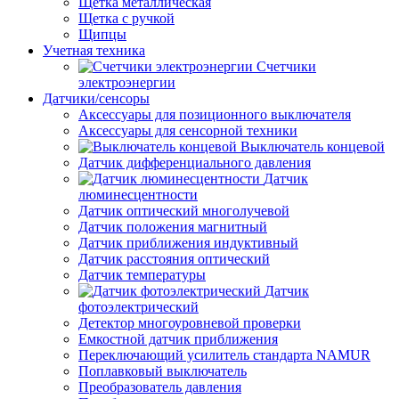
Щетка металлическая
Щетка с ручкой
Щипцы
Учетная техника
Счетчики
электроэнергии
Датчики/сенсоры
Аксессуары для позиционного выключателя
Аксессуары для сенсорной техники
Выключатель концевой
Датчик дифференциального давления
Датчик
люминесцентности
Датчик оптический многолучевой
Датчик положения магнитный
Датчик приближения индуктивный
Датчик расстояния оптический
Датчик температуры
Датчик
фотоэлектрический
Детектор многоуровневой проверки
Емкостной датчик приближения
Переключающий усилитель стандарта NAMUR
Поплавковый выключатель
Преобразователь давления