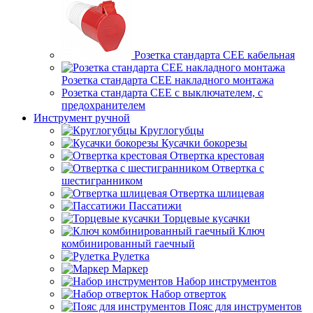
Розетка стандарта СЕЕ кабельная
Розетка стандарта СЕЕ накладного монтажа
Розетка стандарта СЕЕ с выключателем, с
предохранителем
Инструмент ручной
Круглогубцы
Кусачки бокорезы
Отвертка крестовая
Отвертка с
шестигранником
Отвертка шлицевая
Пассатижи
Торцевые кусачки
Ключ
комбинированный гаечный
Рулетка
Маркер
Набор инструментов
Набор отверток
Пояс для инструментов