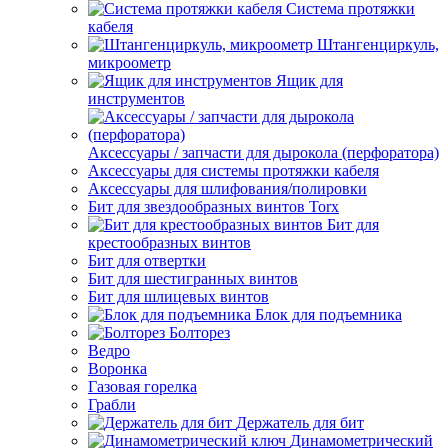
Система протяжки
кабеля
Штангенциркуль,
микроометр
Ящик для
инструментов
Аксессуары / запчасти для дырокола (перфоратора)
Аксессуары для системы протяжки кабеля
Аксессуары для шлифования/полировки
Бит для звездообразных винтов Torx
Бит для
крестообразных винтов
Бит для отвертки
Бит для шестигранных винтов
Бит для шлицевых винтов
Блок для подъемника
Болторез
Ведро
Воронка
Газовая горелка
Грабли
Держатель для бит
Динамометрический