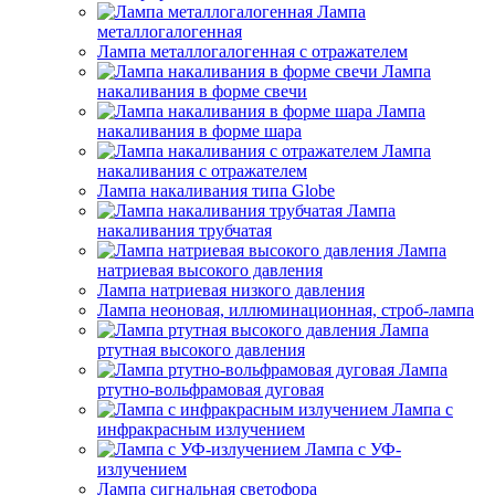
Лампа
металлогалогенная
Лампа металлогалогенная с отражателем
Лампа
накаливания в форме свечи
Лампа
накаливания в форме шара
Лампа
накаливания с отражателем
Лампа накаливания типа Globe
Лампа
накаливания трубчатая
Лампа
натриевая высокого давления
Лампа натриевая низкого давления
Лампа неоновая, иллюминационная, строб-лампа
Лампа
ртутная высокого давления
Лампа
ртутно-вольфрамовая дуговая
Лампа с
инфракрасным излучением
Лампа с УФ-
излучением
Лампа сигнальная светофора