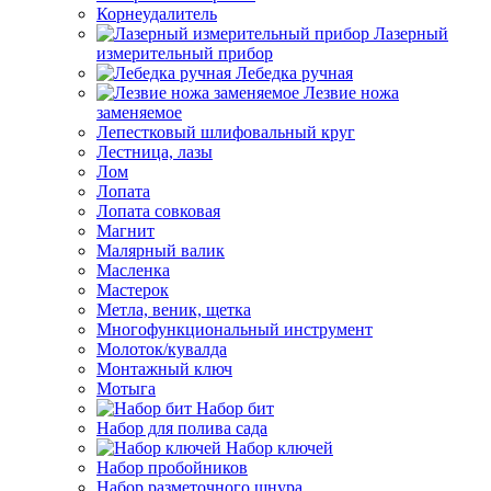
Корнеудалитель
Лазерный
измерительный прибор
Лебедка ручная
Лезвие ножа
заменяемое
Лепестковый шлифовальный круг
Лестница, лазы
Лом
Лопата
Лопата совковая
Магнит
Малярный валик
Масленка
Мастерок
Метла, веник, щетка
Многофункциональный инструмент
Молоток/кувалда
Монтажный ключ
Мотыга
Набор бит
Набор для полива сада
Набор ключей
Набор пробойников
Набор разметочного шнура