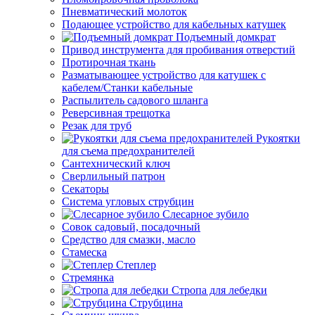
Пневматический молоток
Подающее устройство для кабельных катушек
Подъемный домкрат
Привод инструмента для пробивания отверстий
Протирочная ткань
Разматывающее устройство для катушек с
кабелем/Станки кабельные
Распылитель садового шланга
Реверсивная трещотка
Резак для труб
Рукоятки
для съема предохранителей
Сантехнический ключ
Сверлильный патрон
Секаторы
Система угловых струбцин
Слесарное зубило
Совок садовый, посадочный
Средство для смазки, масло
Стамеска
Степлер
Стремянка
Стропа для лебедки
Струбцина