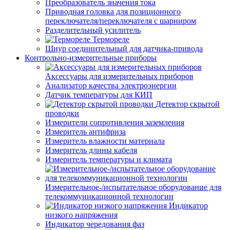
Преобразователь значения тока
Приводная головка для позиционного
переключателя/переключателя с шарниром
Разделительный усилитель
Термореле
Шнур соединительный для датчика-привода
Контрольно-измерительные приборы
Аксессуары для измерительных приборов
Анализатор качества электроэнергии
Датчик температуры для КИП
Детектор скрытой
проводки
Измерители сопротивления заземления
Измеритель антифриза
Измеритель влажности материала
Измеритель длины кабеля
Измеритель температуры и климата
Измерительное-/испытательное оборудование для
телекоммуникационной технологии
Индикатор
низкого напряжения
Индикатор чередования фаз