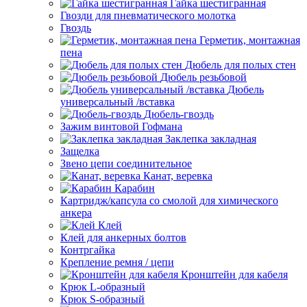
Гайка шестигранная
Гвозди для пневматического молотка
Гвоздь
Герметик, монтажная
пена
Дюбель для полых стен
Дюбель резьбовой
Дюбель
универсальный /вставка
Дюбель-гвоздь
Зажим винтовой Гофмана
Заклепка закладная
Защелка
Звено цепи соединительное
Канат, веревка
Карабин
Картридж/капсула со смолой для химического
анкера
Клей
Клей для анкерных болтов
Контргайка
Крепление ремня / цепи
Кронштейн для кабеля
Крюк L-образный
Крюк S-образный