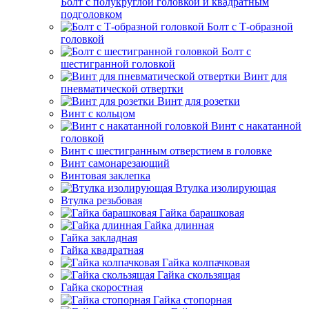
Болт с полукруглой головкой и квадратным
подголовком
Болт с Т-образной
головкой
Болт с
шестигранной головкой
Винт для
пневматической отвертки
Винт для розетки
Винт с кольцом
Винт с накатанной
головкой
Винт с шестигранным отверстием в головке
Винт самонарезающий
Винтовая заклепка
Втулка изолирующая
Втулка резьбовая
Гайка барашковая
Гайка длинная
Гайка закладная
Гайка квадратная
Гайка колпачковая
Гайка скользящая
Гайка скоростная
Гайка стопорная