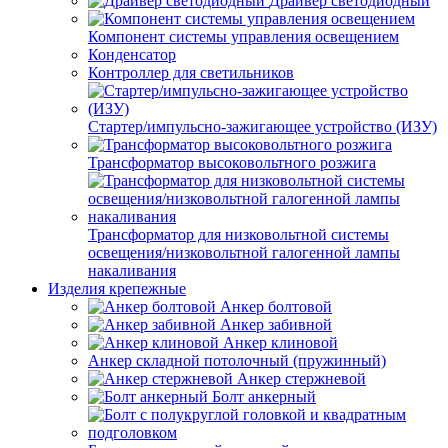
Драйвер светодиодный
Компонент системы управления освещением
Конденсатор
Контроллер для светильников
Стартер/импульсно-зажигающее устройство (ИЗУ)
Трансформатор высоковольтного розжига
Трансформатор для низковольтной системы
освещения/низковольтной галогенной лампы
накаливания
Изделия крепежные
Анкер болтовой
Анкер забивной
Анкер клиновой
Анкер складной потолочный (пружинный)
Анкер стержневой
Болт анкерный