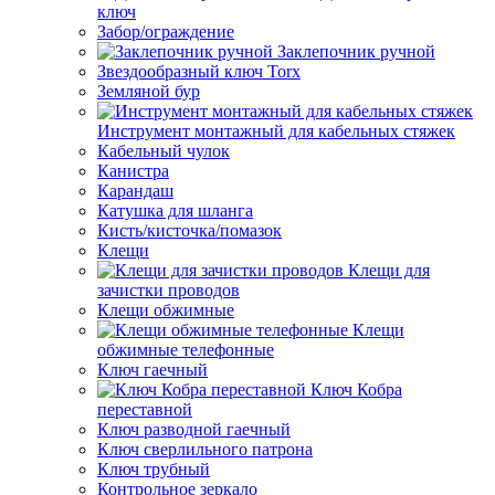
ключ
Забор/ограждение
Заклепочник ручной
Звездообразный ключ Torx
Земляной бур
Инструмент монтажный для кабельных стяжек
Кабельный чулок
Канистра
Карандаш
Катушка для шланга
Кисть/кисточка/помазок
Клещи
Клещи для
зачистки проводов
Клещи обжимные
Клещи
обжимные телефонные
Ключ гаечный
Ключ Кобра
переставной
Ключ разводной гаечный
Ключ сверлильного патрона
Ключ трубный
Контрольное зеркало