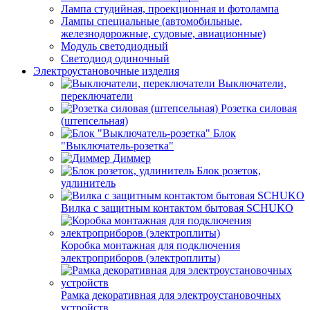
Лампа студийная, проекционная и фотолампа
Лампы специальные (автомобильные,
железнодорожные, судовые, авиационные)
Модуль светодиодный
Светодиод одиночный
Электроустановочные изделия
Выключатели,
переключатели
Розетка силовая
(штепсельная)
Блок
"Выключатель-розетка"
Диммер
Блок розеток,
удлинитель
Вилка с защитным контактом бытовая SCHUKO
Коробка монтажная для подключения
электроприборов (электроплиты)
Рамка декоративная для электроустановочных
устройств