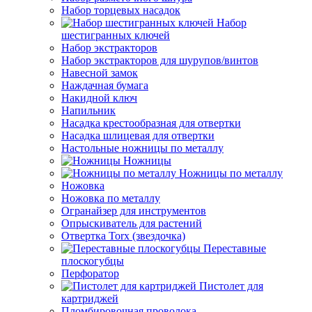
Набор торцевых насадок
Набор
шестигранных ключей
Набор экстракторов
Набор экстракторов для шурупов/винтов
Навесной замок
Наждачная бумага
Накидной ключ
Напильник
Насадка крестообразная для отвертки
Насадка шлицевая для отвертки
Настольные ножницы по металлу
Ножницы
Ножницы по металлу
Ножовка
Ножовка по металлу
Огранайзер для инструментов
Опрыскиватель для растений
Отвертка Torx (звездочка)
Переставные
плоскогубцы
Перфоратор
Пистолет для
картриджей
Пломбировочная проволока