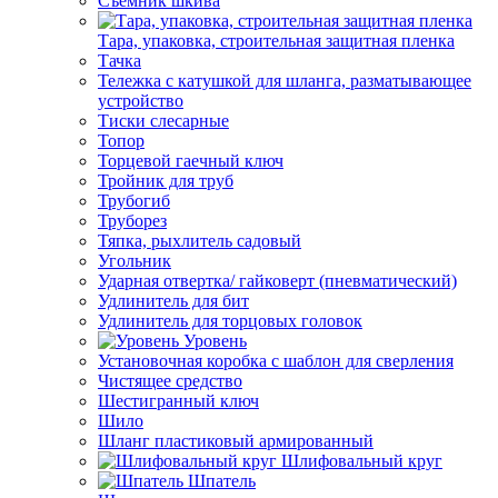
Съемник шкива
Тара, упаковка, строительная защитная пленка
Тачка
Тележка с катушкой для шланга, разматывающее
устройство
Тиски слесарные
Топор
Торцевой гаечный ключ
Тройник для труб
Трубогиб
Труборез
Тяпка, рыхлитель садовый
Угольник
Ударная отвертка/ гайковерт (пневматический)
Удлинитель для бит
Удлинитель для торцовых головок
Уровень
Установочная коробка с шаблон для сверления
Чистящее средство
Шестигранный ключ
Шило
Шланг пластиковый армированный
Шлифовальный круг
Шпатель