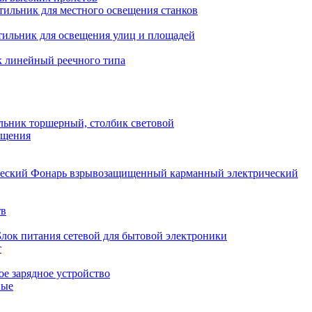
тильник для местного освещения станков
тильник для освещения улиц и площадей
 линейный реечного типа
льник торшерный, столбик световой
ещения
Фонарь взрывозащищенный карманный электрический
тв
Блок питания сетевой для бытовой электроники
т
е зарядное устройство
ные