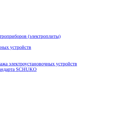
троприборов (электроплиты)
чных устройств
ажа электроустановочных устройств
стандарта SCHUKO