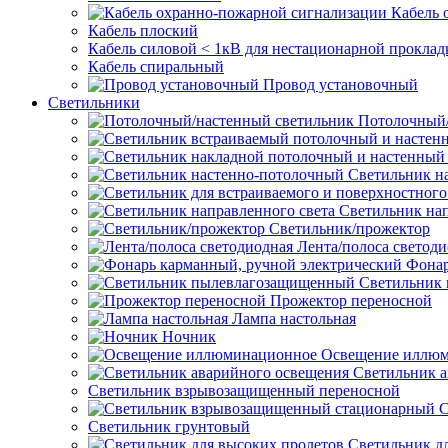
Кабель 
Кабель плоский
Кабель силовой < 1кВ для нестационарной проклад
Кабель спиральный
Провод установочный
Светильники
Потолочный/
Светильник н
Светильник нап
Светильник/прожектор
Лента/полоса светод
Фонар
Светильник
Прожектор переносной
Лампа настольная
Ночник
Освещение иллю
Светильник а
Светильник взрывозащищенный переносной
С
Светильник грунтовый
Светильник д