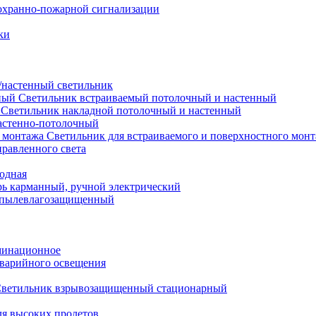
охранно-пожарной сигнализации
ки
настенный светильник
Светильник встраиваемый потолочный и настенный
Светильник накладной потолочный и настенный
астенно-потолочный
Светильник для встраиваемого и поверхностного мон
равленного света
иодная
ь карманный, ручной электрический
 пылевлагозащищенный
минационное
варийного освещения
ветильник взрывозащищенный стационарный
ля высоких пролетов