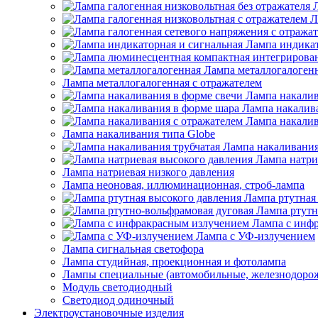
Л
Лампа индикат
Лампа металлогалоген
Лампа металлогалогенная с отражателем
Лампа накалив
Лампа накалив
Лампа накалив
Лампа накаливания типа Globe
Лампа накаливания
Лампа натри
Лампа натриевая низкого давления
Лампа неоновая, иллюминационная, строб-лампа
Лампа ртутная
Лампа ртутн
Лампа с инф
Лампа с УФ-излучением
Лампа сигнальная светофора
Лампа студийная, проекционная и фотолампа
Лампы специальные (автомобильные, железнодорож
Модуль светодиодный
Светодиод одиночный
Электроустановочные изделия