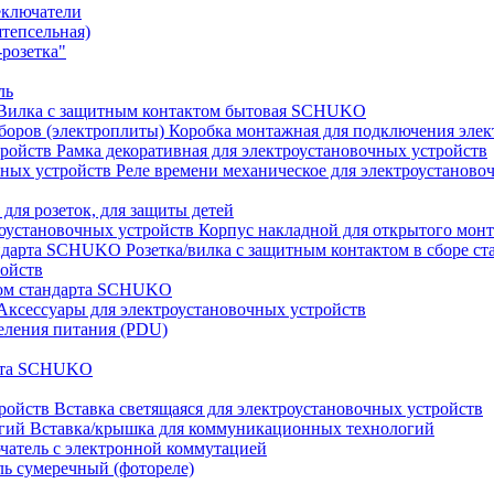
еключатели
штепсельная)
розетка"
ль
Вилка с защитным контактом бытовая SCHUKO
Коробка монтажная для подключения элек
Рамка декоративная для электроустановочных устройств
Реле времени механическое для электроустаново
 для розеток, для защиты детей
Корпус накладной для открытого монт
Розетка/вилка с защитным контактом в сборе 
ройств
том стандарта SCHUKO
Аксессуары для электроустановочных устройств
еления питания (PDU)
арта SCHUKO
Вставка светящаяся для электроустановочных устройств
Вставка/крышка для коммуникационных технологий
атель с электронной коммутацией
ь сумеречный (фотореле)