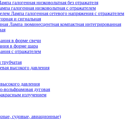
Лампа галогенная низковольтная без отражателя
ампа галогенная низковольтная с отражателем
Лампа галогенная сетевого напряжения с отражателем
орная и сигнальная
Лампа люминесцентная компактная интегрированная
ная
ания в форме свечи
ания в форме шара
ания с отражателем
 трубчатая
евая высокого давления
 высокого давления
о-вольфрамовая дуговая
ракрасным излучением
ные, судовые, авиационные)