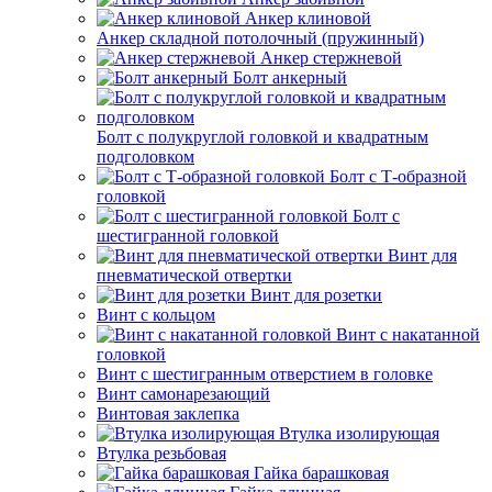
Анкер клиновой
Анкер складной потолочный (пружинный)
Анкер стержневой
Болт анкерный
Болт с полукруглой головкой и квадратным
подголовком
Болт с Т-образной
головкой
Болт с
шестигранной головкой
Винт для
пневматической отвертки
Винт для розетки
Винт с кольцом
Винт с накатанной
головкой
Винт с шестигранным отверстием в головке
Винт самонарезающий
Винтовая заклепка
Втулка изолирующая
Втулка резьбовая
Гайка барашковая