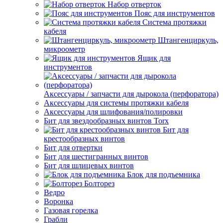
Набор отверток
Пояс для инструментов
Система протяжки
кабеля
Штангенциркуль,
микроометр
Ящик для
инструментов
Аксессуары / запчасти для дырокола (перфоратора)
Аксессуары для системы протяжки кабеля
Аксессуары для шлифования/полировки
Бит для звездообразных винтов Torx
Бит для
крестообразных винтов
Бит для отвертки
Бит для шестигранных винтов
Бит для шлицевых винтов
Блок для подъемника
Болторез
Ведро
Воронка
Газовая горелка
Грабли