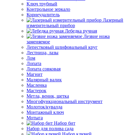
Ключ трубный
Контрольное зеркало
Корнеудалитель
Лазерный
измерительный прибор
Лебедка ручная
Лезвие ножа
заменяемое
Лепестковый шлифовальный круг
Лестница, лазы
Лом
Лопата
Лопата совковая
Магнит
Малярный валик
Масленка
Мастерок
Метла, веник, щетка
Многофункциональный инструмент
Молоток/кувалда
Монтажный ключ
Мотыга
Набор бит
Набор для полива сада
Набор ключей