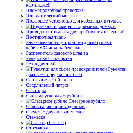
картриджей
Пломбировочная проволока
Пневматический молоток
Подающее устройство для кабельных катушек
Подъемный домкрат
Привод инструмента для пробивания отверстий
Протирочная ткань
Разматывающее устройство для катушек с
кабелем/Станки кабельные
Распылитель садового шланга
Реверсивная трещотка
Резак для труб
Рукоятки
для съема предохранителей
Сантехнический ключ
Сверлильный патрон
Секаторы
Система угловых струбцин
Слесарное зубило
Совок садовый, посадочный
Средство для смазки, масло
Стамеска
Степлер
Стремянка