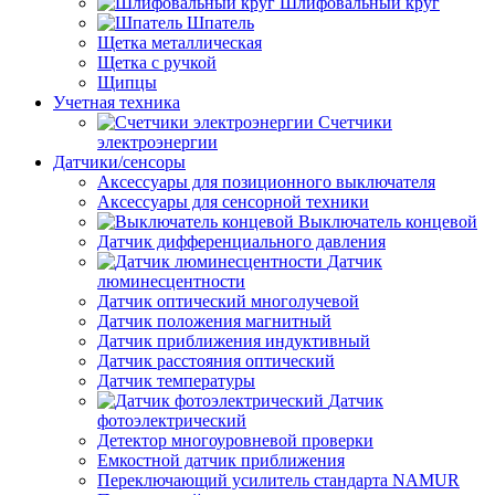
Шлифовальный круг
Шпатель
Щетка металлическая
Щетка с ручкой
Щипцы
Учетная техника
Счетчики
электроэнергии
Датчики/сенсоры
Аксессуары для позиционного выключателя
Аксессуары для сенсорной техники
Выключатель концевой
Датчик дифференциального давления
Датчик
люминесцентности
Датчик оптический многолучевой
Датчик положения магнитный
Датчик приближения индуктивный
Датчик расстояния оптический
Датчик температуры
Датчик
фотоэлектрический
Детектор многоуровневой проверки
Емкостной датчик приближения
Переключающий усилитель стандарта NAMUR