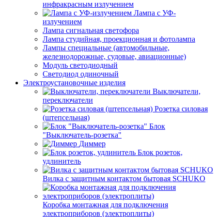
инфракрасным излучением
Лампа с УФ-
излучением
Лампа сигнальная светофора
Лампа студийная, проекционная и фотолампа
Лампы специальные (автомобильные,
железнодорожные, судовые, авиационные)
Модуль светодиодный
Светодиод одиночный
Электроустановочные изделия
Выключатели,
переключатели
Розетка силовая
(штепсельная)
Блок
"Выключатель-розетка"
Диммер
Блок розеток,
удлинитель
Вилка с защитным контактом бытовая SCHUKO
Коробка монтажная для подключения
электроприборов (электроплиты)