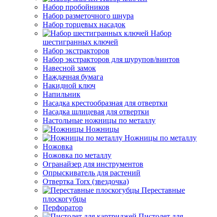
Набор пробойников
Набор разметочного шнура
Набор торцевых насадок
Набор
шестигранных ключей
Набор экстракторов
Набор экстракторов для шурупов/винтов
Навесной замок
Наждачная бумага
Накидной ключ
Напильник
Насадка крестообразная для отвертки
Насадка шлицевая для отвертки
Настольные ножницы по металлу
Ножницы
Ножницы по металлу
Ножовка
Ножовка по металлу
Огранайзер для инструментов
Опрыскиватель для растений
Отвертка Torx (звездочка)
Переставные
плоскогубцы
Перфоратор
Пистолет для