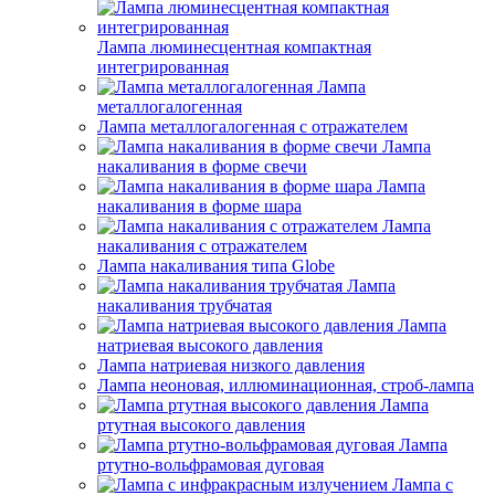
Лампа люминесцентная компактная
интегрированная
Лампа
металлогалогенная
Лампа металлогалогенная с отражателем
Лампа
накаливания в форме свечи
Лампа
накаливания в форме шара
Лампа
накаливания с отражателем
Лампа накаливания типа Globe
Лампа
накаливания трубчатая
Лампа
натриевая высокого давления
Лампа натриевая низкого давления
Лампа неоновая, иллюминационная, строб-лампа
Лампа
ртутная высокого давления
Лампа
ртутно-вольфрамовая дуговая
Лампа с