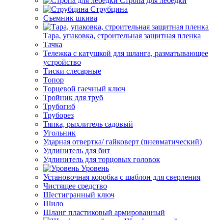
Стропа для лебедки
Струбцина
Съемник шкива
Тара, упаковка, строительная защитная пленка
Тачка
Тележка с катушкой для шланга, разматывающее
устройство
Тиски слесарные
Топор
Торцевой гаечный ключ
Тройник для труб
Трубогиб
Труборез
Тяпка, рыхлитель садовый
Угольник
Ударная отвертка/ гайковерт (пневматический)
Удлинитель для бит
Удлинитель для торцовых головок
Уровень
Установочная коробка с шаблон для сверления
Чистящее средство
Шестигранный ключ
Шило
Шланг пластиковый армированный