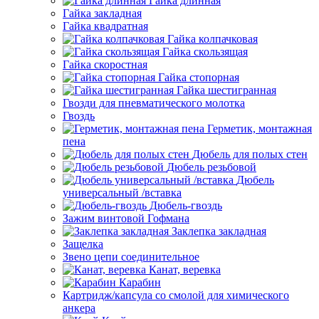
Гайка длинная
Гайка закладная
Гайка квадратная
Гайка колпачковая
Гайка скользящая
Гайка скоростная
Гайка стопорная
Гайка шестигранная
Гвозди для пневматического молотка
Гвоздь
Герметик, монтажная
пена
Дюбель для полых стен
Дюбель резьбовой
Дюбель
универсальный /вставка
Дюбель-гвоздь
Зажим винтовой Гофмана
Заклепка закладная
Защелка
Звено цепи соединительное
Канат, веревка
Карабин
Картридж/капсула со смолой для химического
анкера