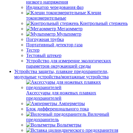
низкого напряжения
Индикатор чередования фаз
Клещи
токоизмерительные
Контрольный стержень
Мегаомметр
Мультиметр
Погружная трубка
Портативный детектор газа
Тестер
Тестовый штекер
Устройство для измерение экологических
параметров окружающей среды
Устройства защиты, плавкие предохранители,
модульные устройства/монтажные устройства
Аксессуары для ножевых плавких
предохранителей
Амперметры
Блок дифференциального тока
Вилочный
предохранитель
Вольтметры