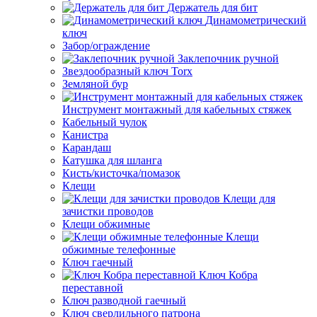
Держатель для бит
Динамометрический
ключ
Забор/ограждение
Заклепочник ручной
Звездообразный ключ Torx
Земляной бур
Инструмент монтажный для кабельных стяжек
Кабельный чулок
Канистра
Карандаш
Катушка для шланга
Кисть/кисточка/помазок
Клещи
Клещи для
зачистки проводов
Клещи обжимные
Клещи
обжимные телефонные
Ключ гаечный
Ключ Кобра
переставной
Ключ разводной гаечный
Ключ сверлильного патрона