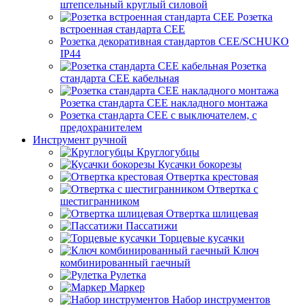
штепсельный круглый силовой
Розетка
встроенная стандарта CEE
Розетка декоративная стандартов CEE/SCHUKO
IP44
Розетка
стандарта СЕЕ кабельная
Розетка стандарта СЕЕ накладного монтажа
Розетка стандарта СЕЕ с выключателем, с
предохранителем
Инструмент ручной
Круглогубцы
Кусачки бокорезы
Отвертка крестовая
Отвертка с
шестигранником
Отвертка шлицевая
Пассатижи
Торцевые кусачки
Ключ
комбинированный гаечный
Рулетка
Маркер
Набор инструментов