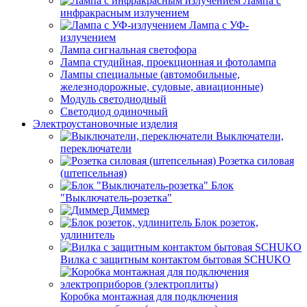
Лампа с
инфракрасным излучением
Лампа с УФ-
излучением
Лампа сигнальная светофора
Лампа студийная, проекционная и фотолампа
Лампы специальные (автомобильные,
железнодорожные, судовые, авиационные)
Модуль светодиодный
Светодиод одиночный
Электроустановочные изделия
Выключатели,
переключатели
Розетка силовая
(штепсельная)
Блок
"Выключатель-розетка"
Диммер
Блок розеток,
удлинитель
Вилка с защитным контактом бытовая SCHUKO
Коробка монтажная для подключения