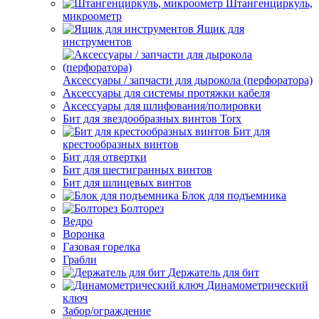
Штангенциркуль,
микроометр
Ящик для
инструментов
Аксессуары / запчасти для дырокола (перфоратора)
Аксессуары для системы протяжки кабеля
Аксессуары для шлифования/полировки
Бит для звездообразных винтов Torx
Бит для
крестообразных винтов
Бит для отвертки
Бит для шестигранных винтов
Бит для шлицевых винтов
Блок для подъемника
Болторез
Ведро
Воронка
Газовая горелка
Грабли
Держатель для бит
Динамометрический
ключ
Забор/ограждение