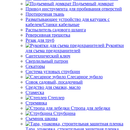
Подъемный домкрат
Привод инструмента для пробивания отверстий
Протирочная ткань
Разматывающее устройство для катушек с
кабелем/Станки кабельные
Распылитель садового шланга
Реверсивная трещотка
Резак для труб
Рукоятки
для съема предохранителей
Сантехнический ключ
Сверлильный патрон
Секаторы
Система угловых струбцин
Слесарное зубило
Совок садовый, посадочный
Средство для смазки, масло
Стамеска
Степлер
Стремянка
Стропа для лебедки
Струбцина
Съемник шкива
Тара, упаковка, строительная защитная пленка