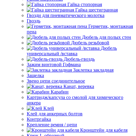
Гайка стопорная
Гайка шестигранная
Гвозди для пневматического молотка
Гвоздь
Герметик, монтажная
пена
Дюбель для полых стен
Дюбель резьбовой
Дюбель
универсальный /вставка
Дюбель-гвоздь
Зажим винтовой Гофмана
Заклепка закладная
Защелка
Звено цепи соединительное
Канат, веревка
Карабин
Картридж/капсула со смолой для химического
анкера
Клей
Клей для анкерных болтов
Контргайка
Крепление ремня / цепи
Кронштейн для кабеля
Крюк L-образный