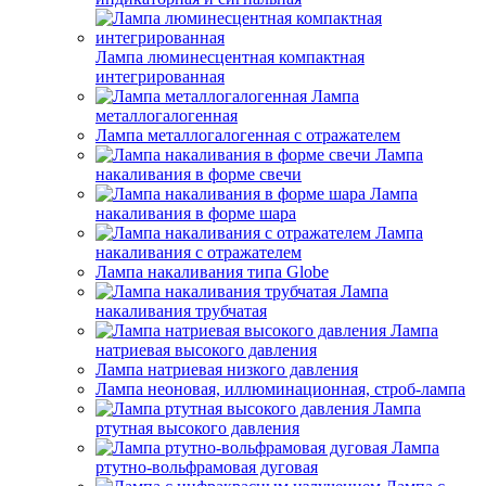
Лампа люминесцентная компактная
интегрированная
Лампа
металлогалогенная
Лампа металлогалогенная с отражателем
Лампа
накаливания в форме свечи
Лампа
накаливания в форме шара
Лампа
накаливания с отражателем
Лампа накаливания типа Globe
Лампа
накаливания трубчатая
Лампа
натриевая высокого давления
Лампа натриевая низкого давления
Лампа неоновая, иллюминационная, строб-лампа
Лампа
ртутная высокого давления
Лампа
ртутно-вольфрамовая дуговая