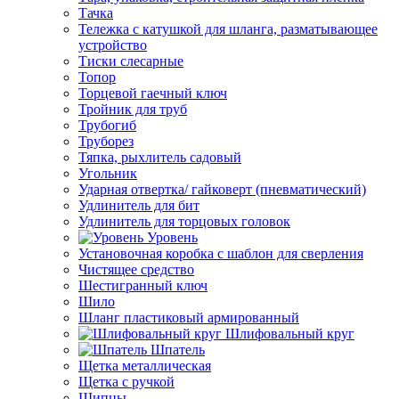
Тачка
Тележка с катушкой для шланга, разматывающее
устройство
Тиски слесарные
Топор
Торцевой гаечный ключ
Тройник для труб
Трубогиб
Труборез
Тяпка, рыхлитель садовый
Угольник
Ударная отвертка/ гайковерт (пневматический)
Удлинитель для бит
Удлинитель для торцовых головок
Уровень
Установочная коробка с шаблон для сверления
Чистящее средство
Шестигранный ключ
Шило
Шланг пластиковый армированный
Шлифовальный круг
Шпатель
Щетка металлическая
Щетка с ручкой
Щипцы