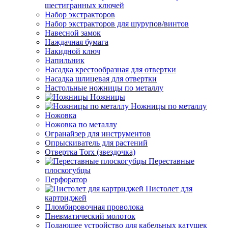
шестигранных ключей
Набор экстракторов
Набор экстракторов для шурупов/винтов
Навесной замок
Наждачная бумага
Накидной ключ
Напильник
Насадка крестообразная для отвертки
Насадка шлицевая для отвертки
Настольные ножницы по металлу
Ножницы
Ножницы по металлу
Ножовка
Ножовка по металлу
Огранайзер для инструментов
Опрыскиватель для растений
Отвертка Torx (звездочка)
Переставные
плоскогубцы
Перфоратор
Пистолет для
картриджей
Пломбировочная проволока
Пневматический молоток
Подающее устройство для кабельных катушек