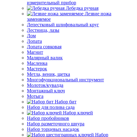
измерительный прибор
Лебедка ручная
Лезвие ножа
заменяемое
Лепестковый шлифовальный круг
Лестница, лазы
Лом
Лопата
Лопата совковая
Магнит
Малярный валик
Масленка
Мастерок
Метла, веник, щетка
Многофункциональный инструмент
Молоток/кувалда
Монтажный ключ
Мотыга
Набор бит
Набор для полива сада
Набор ключей
Набор пробойников
Набор разметочного шнура
Набор торцевых насадок
Набор