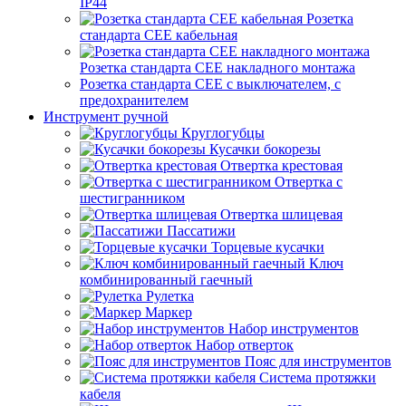
IP44
Розетка
стандарта СЕЕ кабельная
Розетка стандарта СЕЕ накладного монтажа
Розетка стандарта СЕЕ с выключателем, с
предохранителем
Инструмент ручной
Круглогубцы
Кусачки бокорезы
Отвертка крестовая
Отвертка с
шестигранником
Отвертка шлицевая
Пассатижи
Торцевые кусачки
Ключ
комбинированный гаечный
Рулетка
Маркер
Набор инструментов
Набор отверток
Пояс для инструментов
Система протяжки
кабеля