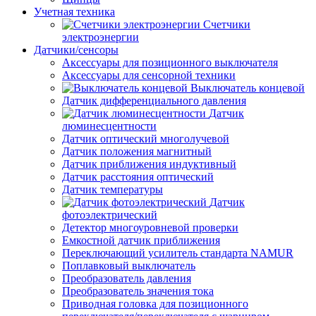
Учетная техника
Счетчики
электроэнергии
Датчики/сенсоры
Аксессуары для позиционного выключателя
Аксессуары для сенсорной техники
Выключатель концевой
Датчик дифференциального давления
Датчик
люминесцентности
Датчик оптический многолучевой
Датчик положения магнитный
Датчик приближения индуктивный
Датчик расстояния оптический
Датчик температуры
Датчик
фотоэлектрический
Детектор многоуровневой проверки
Емкостной датчик приближения
Переключающий усилитель стандарта NAMUR
Поплавковый выключатель
Преобразователь давления
Преобразователь значения тока
Приводная головка для позиционного