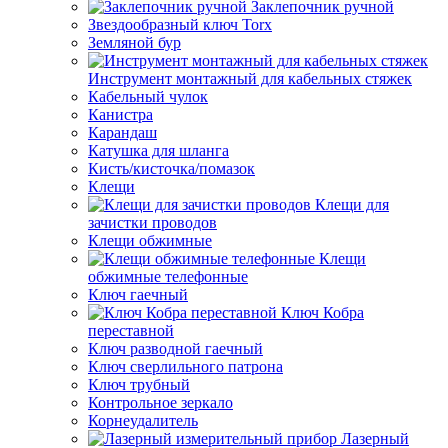
Заклепочник ручной
Звездообразный ключ Torx
Земляной бур
Инструмент монтажный для кабельных стяжек
Кабельный чулок
Канистра
Карандаш
Катушка для шланга
Кисть/кисточка/помазок
Клещи
Клещи для
зачистки проводов
Клещи обжимные
Клещи
обжимные телефонные
Ключ гаечный
Ключ Кобра
переставной
Ключ разводной гаечный
Ключ сверлильного патрона
Ключ трубный
Контрольное зеркало
Корнеудалитель
Лазерный