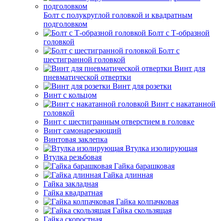
Болт с полукруглой головкой и квадратным
подголовком
Болт с Т-образной
головкой
Болт с
шестигранной головкой
Винт для
пневматической отвертки
Винт для розетки
Винт с кольцом
Винт с накатанной
головкой
Винт с шестигранным отверстием в головке
Винт самонарезающий
Винтовая заклепка
Втулка изолирующая
Втулка резьбовая
Гайка барашковая
Гайка длинная
Гайка закладная
Гайка квадратная
Гайка колпачковая
Гайка скользящая
Гайка скоростная