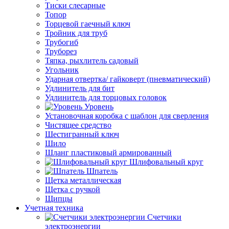
Тиски слесарные
Топор
Торцевой гаечный ключ
Тройник для труб
Трубогиб
Труборез
Тяпка, рыхлитель садовый
Угольник
Ударная отвертка/ гайковерт (пневматический)
Удлинитель для бит
Удлинитель для торцовых головок
Уровень
Установочная коробка с шаблон для сверления
Чистящее средство
Шестигранный ключ
Шило
Шланг пластиковый армированный
Шлифовальный круг
Шпатель
Щетка металлическая
Щетка с ручкой
Щипцы
Учетная техника
Счетчики
электроэнергии