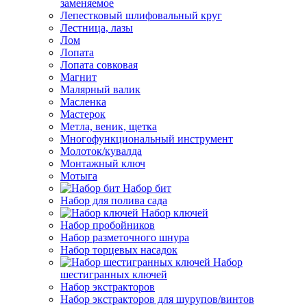
заменяемое
Лепестковый шлифовальный круг
Лестница, лазы
Лом
Лопата
Лопата совковая
Магнит
Малярный валик
Масленка
Мастерок
Метла, веник, щетка
Многофункциональный инструмент
Молоток/кувалда
Монтажный ключ
Мотыга
Набор бит
Набор для полива сада
Набор ключей
Набор пробойников
Набор разметочного шнура
Набор торцевых насадок
Набор
шестигранных ключей
Набор экстракторов
Набор экстракторов для шурупов/винтов