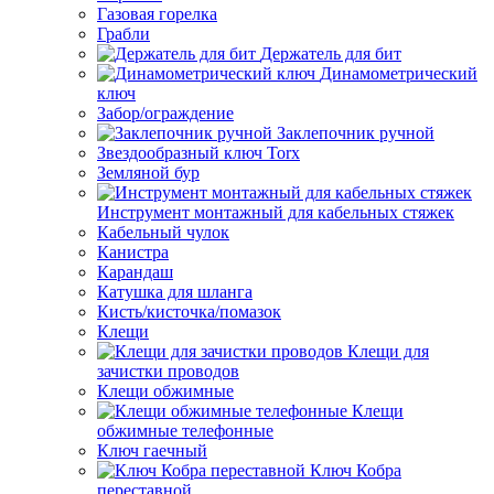
Газовая горелка
Грабли
Держатель для бит
Динамометрический
ключ
Забор/ограждение
Заклепочник ручной
Звездообразный ключ Torx
Земляной бур
Инструмент монтажный для кабельных стяжек
Кабельный чулок
Канистра
Карандаш
Катушка для шланга
Кисть/кисточка/помазок
Клещи
Клещи для
зачистки проводов
Клещи обжимные
Клещи
обжимные телефонные
Ключ гаечный
Ключ Кобра
переставной