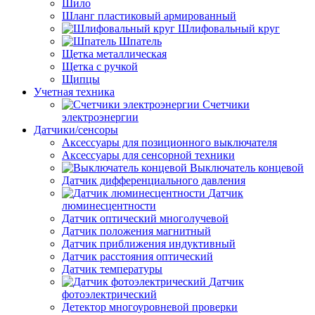
Шило
Шланг пластиковый армированный
Шлифовальный круг
Шпатель
Щетка металлическая
Щетка с ручкой
Щипцы
Учетная техника
Счетчики
электроэнергии
Датчики/сенсоры
Аксессуары для позиционного выключателя
Аксессуары для сенсорной техники
Выключатель концевой
Датчик дифференциального давления
Датчик
люминесцентности
Датчик оптический многолучевой
Датчик положения магнитный
Датчик приближения индуктивный
Датчик расстояния оптический
Датчик температуры
Датчик
фотоэлектрический
Детектор многоуровневой проверки