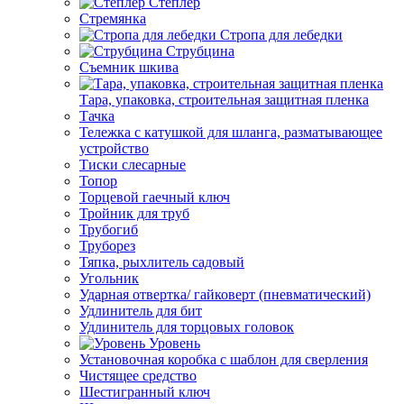
Степлер
Стремянка
Стропа для лебедки
Струбцина
Съемник шкива
Тара, упаковка, строительная защитная пленка
Тачка
Тележка с катушкой для шланга, разматывающее
устройство
Тиски слесарные
Топор
Торцевой гаечный ключ
Тройник для труб
Трубогиб
Труборез
Тяпка, рыхлитель садовый
Угольник
Ударная отвертка/ гайковерт (пневматический)
Удлинитель для бит
Удлинитель для торцовых головок
Уровень
Установочная коробка с шаблон для сверления
Чистящее средство
Шестигранный ключ