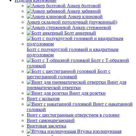
Изделия крепежные
Анкер болтовой
Анкер забивной
Анкер клиновой
Анкер складной потолочный (пружинный)
Анкер стержневой
Болт анкерный
Болт с полукруглой головкой и квадратным
подголовком
Болт с Т-образной
головкой
Болт с
шестигранной головкой
Винт для
пневматической отвертки
Винт для розетки
Винт с кольцом
Винт с накатанной
головкой
Винт с шестигранным отверстием в головке
Винт самонарезающий
Винтовая заклепка
Втулка изолирующая