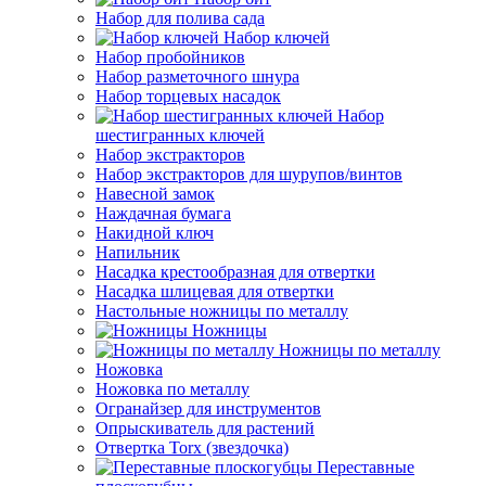
Набор для полива сада
Набор ключей
Набор пробойников
Набор разметочного шнура
Набор торцевых насадок
Набор
шестигранных ключей
Набор экстракторов
Набор экстракторов для шурупов/винтов
Навесной замок
Наждачная бумага
Накидной ключ
Напильник
Насадка крестообразная для отвертки
Насадка шлицевая для отвертки
Настольные ножницы по металлу
Ножницы
Ножницы по металлу
Ножовка
Ножовка по металлу
Огранайзер для инструментов
Опрыскиватель для растений
Отвертка Torx (звездочка)
Переставные