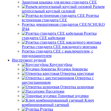
Защитная крышка для вилки стандарта CEE
Разъем
штепсельный круглый силовой
Розетка
встроенная стандарта CEE
Розетка декоративная стандартов CEE/SCHUKO
IP44
Розетка
стандарта СЕЕ кабельная
Розетка стандарта СЕЕ накладного монтажа
Розетка стандарта СЕЕ с выключателем, с
предохранителем
Инструмент ручной
Круглогубцы
Кусачки бокорезы
Отвертка крестовая
Отвертка с
шестигранником
Отвертка шлицевая
Пассатижи
Торцевые кусачки
Ключ
комбинированный гаечный
Рулетка