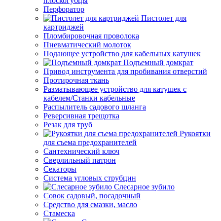
плоскогубцы
Перфоратор
Пистолет для
картриджей
Пломбировочная проволока
Пневматический молоток
Подающее устройство для кабельных катушек
Подъемный домкрат
Привод инструмента для пробивания отверстий
Протирочная ткань
Разматывающее устройство для катушек с
кабелем/Станки кабельные
Распылитель садового шланга
Реверсивная трещотка
Резак для труб
Рукоятки
для съема предохранителей
Сантехнический ключ
Сверлильный патрон
Секаторы
Система угловых струбцин
Слесарное зубило
Совок садовый, посадочный
Средство для смазки, масло
Стамеска