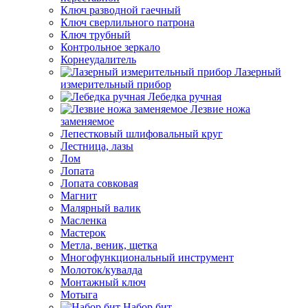
Ключ разводной гаечный
Ключ сверлильного патрона
Ключ трубный
Контрольное зеркало
Корнеудалитель
Лазерный
измерительный прибор
Лебедка ручная
Лезвие ножа
заменяемое
Лепестковый шлифовальный круг
Лестница, лазы
Лом
Лопата
Лопата совковая
Магнит
Малярный валик
Масленка
Мастерок
Метла, веник, щетка
Многофункциональный инструмент
Молоток/кувалда
Монтажный ключ
Мотыга
Набор бит