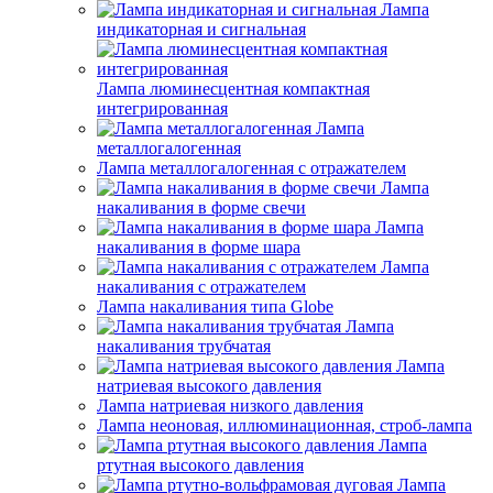
Лампа
индикаторная и сигнальная
Лампа люминесцентная компактная
интегрированная
Лампа
металлогалогенная
Лампа металлогалогенная с отражателем
Лампа
накаливания в форме свечи
Лампа
накаливания в форме шара
Лампа
накаливания с отражателем
Лампа накаливания типа Globe
Лампа
накаливания трубчатая
Лампа
натриевая высокого давления
Лампа натриевая низкого давления
Лампа неоновая, иллюминационная, строб-лампа
Лампа
ртутная высокого давления
Лампа