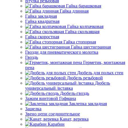
Втулка резьбовая
Гайка барашковая
Гайка длинная
Гайка закладная
Гайка квадратная
Гайка колпачковая
Гайка скользящая
Гайка скоростная
Гайка стопорная
Гайка шестигранная
Гвозди для пневматического молотка
Гвоздь
Герметик, монтажная
пена
Дюбель для полых стен
Дюбель резьбовой
Дюбель
универсальный /вставка
Дюбель-гвоздь
Зажим винтовой Гофмана
Заклепка закладная
Защелка
Звено цепи соединительное
Канат, веревка
Карабин