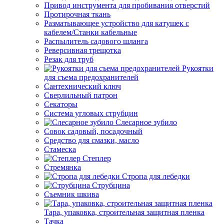
Привод инструмента для пробивания отверстий
Протирочная ткань
Разматывающее устройство для катушек с
кабелем/Станки кабельные
Распылитель садового шланга
Реверсивная трещотка
Резак для труб
Рукоятки
для съема предохранителей
Сантехнический ключ
Сверлильный патрон
Секаторы
Система угловых струбцин
Слесарное зубило
Совок садовый, посадочный
Средство для смазки, масло
Стамеска
Степлер
Стремянка
Стропа для лебедки
Струбцина
Съемник шкива
Тара, упаковка, строительная защитная пленка
Тачка