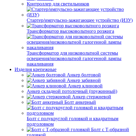
Контроллер для светильников
Стартер/импульсно-зажигающее устройство (ИЗУ)
Трансформатор высоковольтного розжига
Трансформатор для низковольтной системы
освещения/низковольтной галогенной лампы
накаливания
Изделия крепежные
Анкер болтовой
Анкер забивной
Анкер клиновой
Анкер складной потолочный (пружинный)
Анкер стержневой
Болт анкерный
Болт с полукруглой головкой и квадратным
подголовком
Болт с Т-образной
головкой