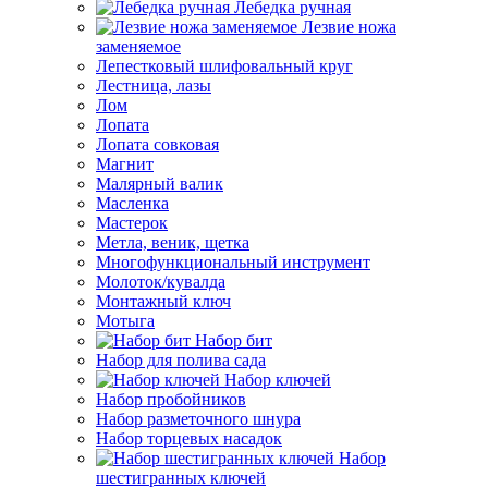
Лебедка ручная
Лезвие ножа
заменяемое
Лепестковый шлифовальный круг
Лестница, лазы
Лом
Лопата
Лопата совковая
Магнит
Малярный валик
Масленка
Мастерок
Метла, веник, щетка
Многофункциональный инструмент
Молоток/кувалда
Монтажный ключ
Мотыга
Набор бит
Набор для полива сада
Набор ключей
Набор пробойников
Набор разметочного шнура
Набор торцевых насадок
Набор
шестигранных ключей