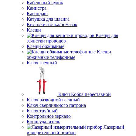
Кабельный чулок
Канистра
Карандаш
Катушка для шланга
Кисть/кисточка/помазок
Клещи
Клещи для
зачистки проводов
Клещи обжимные
Клещи
обжимные телефонные
Ключ гаечный
Ключ Кобра переставной
Ключ разводной гаечный
Ключ сверлильного патрона
Ключ трубный
Контрольное зеркало
Корнеудалитель
Лазерный
измерительный прибор