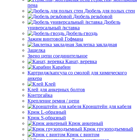
пена
Дюбель для полых стен
Дюбель резьбовой
Дюбель
универсальный /вставка
Дюбель-гвоздь
Зажим винтовой Гофмана
Заклепка закладная
Защелка
Звено цепи соединительное
Канат, веревка
Карабин
Картридж/капсула со смолой для химического
анкера
Клей
Клей для анкерных болтов
Контргайка
Крепление ремня / цепи
Кронштейн для кабеля
Крюк L-образный
Крюк S-образный
Крюк анкерный
Крюк грузоподъемный
Крюк с винтом