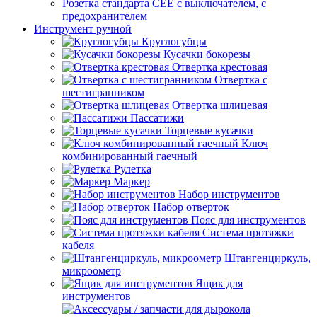
Розетка стандарта СЕЕ с выключателем, с
предохранителем
Инструмент ручной
Круглогубцы
Кусачки бокорезы
Отвертка крестовая
Отвертка с
шестигранником
Отвертка шлицевая
Пассатижи
Торцевые кусачки
Ключ
комбинированный гаечный
Рулетка
Маркер
Набор инструментов
Набор отверток
Пояс для инструментов
Система протяжки
кабеля
Штангенциркуль,
микроометр
Ящик для
инструментов