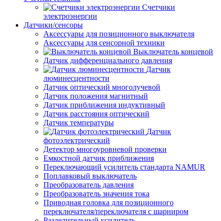
Счетчики
электроэнергии
Датчики/сенсоры
Аксессуары для позиционного выключателя
Аксессуары для сенсорной техники
Выключатель концевой
Датчик дифференциального давления
Датчик
люминесцентности
Датчик оптический многолучевой
Датчик положения магнитный
Датчик приближения индуктивный
Датчик расстояния оптический
Датчик температуры
Датчик
фотоэлектрический
Детектор многоуровневой проверки
Емкостной датчик приближения
Переключающий усилитель стандарта NAMUR
Поплавковый выключатель
Преобразователь давления
Преобразователь значения тока
Приводная головка для позиционного
переключателя/переключателя с шарниром
Разделительный усилитель