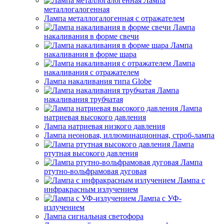
Лампа
металлогалогенная
Лампа металлогалогенная с отражателем
Лампа
накаливания в форме свечи
Лампа
накаливания в форме шара
Лампа
накаливания с отражателем
Лампа накаливания типа Globe
Лампа
накаливания трубчатая
Лампа
натриевая высокого давления
Лампа натриевая низкого давления
Лампа неоновая, иллюминационная, строб-лампа
Лампа
ртутная высокого давления
Лампа
ртутно-вольфрамовая дуговая
Лампа с
инфракрасным излучением
Лампа с УФ-
излучением
Лампа сигнальная светофора