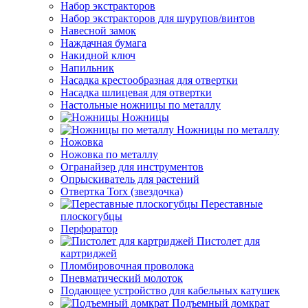
Набор экстракторов
Набор экстракторов для шурупов/винтов
Навесной замок
Наждачная бумага
Накидной ключ
Напильник
Насадка крестообразная для отвертки
Насадка шлицевая для отвертки
Настольные ножницы по металлу
Ножницы
Ножницы по металлу
Ножовка
Ножовка по металлу
Огранайзер для инструментов
Опрыскиватель для растений
Отвертка Torx (звездочка)
Переставные
плоскогубцы
Перфоратор
Пистолет для
картриджей
Пломбировочная проволока
Пневматический молоток
Подающее устройство для кабельных катушек
Подъемный домкрат