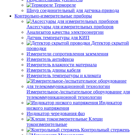
Термореле
Шнур соединительный для датчика-привода
Контрольно-измерительные приборы
Аксессуары для измерительных приборов
Анализатор качества электроэнергии
Датчик температуры для КИП
Детектор скрытой
проводки
Измерители сопротивления заземления
Измеритель антифриза
Измеритель влажности материала
Измеритель длины кабеля
Измеритель температуры и климата
Измерительное-/испытательное оборудование для
телекоммуникационной технологии
Индикатор
низкого напряжения
Индикатор чередования фаз
Клещи
токоизмерительные
Контрольный стержень