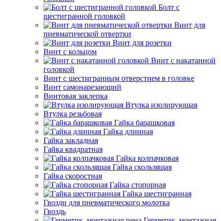
Болт с
шестигранной головкой
Винт для
пневматической отвертки
Винт для розетки
Винт с кольцом
Винт с накатанной
головкой
Винт с шестигранным отверстием в головке
Винт самонарезающий
Винтовая заклепка
Втулка изолирующая
Втулка резьбовая
Гайка барашковая
Гайка длинная
Гайка закладная
Гайка квадратная
Гайка колпачковая
Гайка скользящая
Гайка скоростная
Гайка стопорная
Гайка шестигранная
Гвозди для пневматического молотка
Гвоздь
Герметик, монтажная