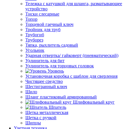
Тележка с катушкой для шланга, разматывающее
устройство
Тиски слесарные
Топор
Торцевой гаечный ключ
Тройник для труб
Трубогиб
Труборез
Тяпка, рыхлитель садовый
Угольник
Ударная отвертка/ гайковерт (пневматический)
Удлинитель для бит
Удлинитель для торцовых головок
Уровень
Установочная коробка с шаблон для сверления
Чистящее средство
Шестигранный ключ
Шило
Шланг пластиковый армированный
Шлифовальный круг
Шпатель
Щетка металлическая
Щетка с ручкой
Щипцы
Учетная техника