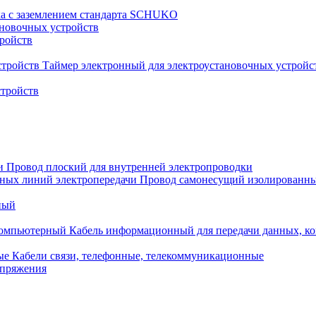
ка с заземлением стандарта SCHUKO
новочных устройств
тройств
Таймер электронный для электроустановочных устройс
стройств
Провод плоский для внутренней электропроводки
Провод самонесущий изолированны
ный
Кабель информационный для передачи данных, 
Кабели связи, телефонные, телекоммуникационные
апряжения