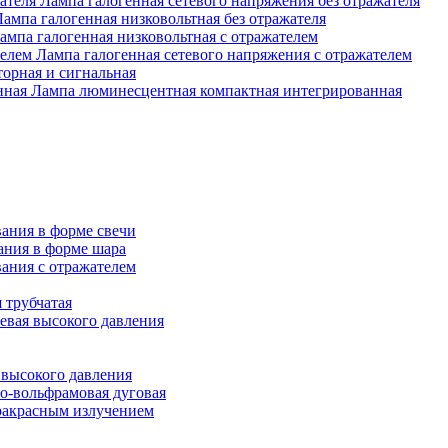
Лампа галогенная сетевого напряжения без отражателя
Лампа галогенная низковольтная без отражателя
ампа галогенная низковольтная с отражателем
Лампа галогенная сетевого напряжения с отражателем
орная и сигнальная
Лампа люминесцентная компактная интегрированная
ания в форме свечи
ания в форме шара
ания с отражателем
 трубчатая
евая высокого давления
 высокого давления
о-вольфрамовая дуговая
ракрасным излучением