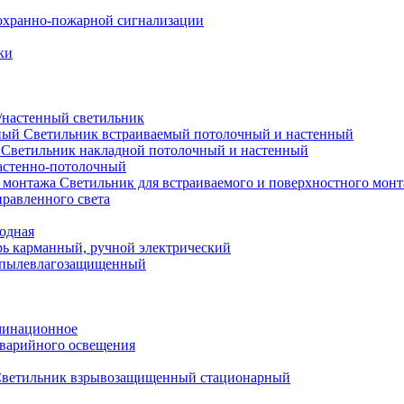
охранно-пожарной сигнализации
ки
настенный светильник
Светильник встраиваемый потолочный и настенный
Светильник накладной потолочный и настенный
астенно-потолочный
Светильник для встраиваемого и поверхностного мон
равленного света
иодная
ь карманный, ручной электрический
 пылевлагозащищенный
минационное
варийного освещения
ветильник взрывозащищенный стационарный