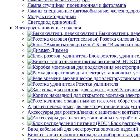
Лампа студийная, проекционная и фотолампа
Лампы специальные (автомобильные, железнодорож
Модуль светодиодный
Светодиод одиночный
Электроустановочные изделия
Выключатели, пер
Розетка силовая (
Блок "Выключатель-
Диммер
Блок розеток, удлините
Розетка удлинителя
Заглушка
Адаптер переходный для электроустановочных уст
Аксессуары для розетки/вилки с защитным контак
Блок распред
Ввод кабельный для электроустановочных изделий
Вилка с защитным контактом для приборов станд