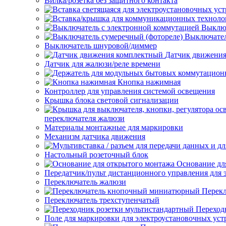
Вилка/розетка без защитного контакта
Выключ
Выключател
Выключатель шнуровой/диммер
Датчик движени
Датчик для жалюзи/реле времени
Кнопка нажимная
Контроллер для управления системой освещения
Крышка блока световой сигнализации
переключателя жалюзи
Материалы монтажные для маркировки
Механизм датчика движения
Настольный розеточный блок
Основание дл
Передатчик/пульт дистанционного управления для 
Переключатель жалюзи
Перек
Переключатель трехступенчатый
Переход
Поле для маркировки для электроустановочных уст