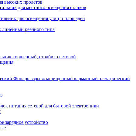
ля высоких пролетов
тильник для местного освещения станков
тильник для освещения улиц и площадей
 линейный реечного типа
льник торшерный, столбик световой
ещения
Фонарь взрывозащищенный карманный электрический
тв
Блок питания сетевой для бытовой электроники
т
е зарядное устройство
ные