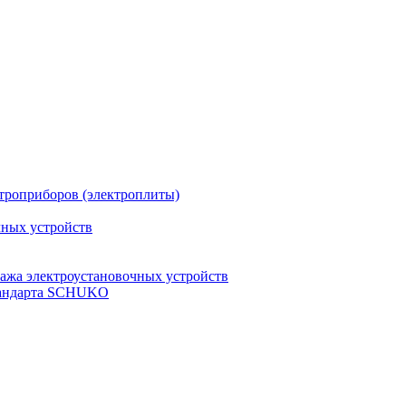
троприборов (электроплиты)
чных устройств
ажа электроустановочных устройств
стандарта SCHUKO