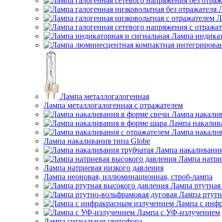
Л
Лампа индикат
Лампа металлогалогенная
Лампа металлогалогенная с отражателем
Лампа накалив
Лампа накалив
Лампа накалив
Лампа накаливания типа Globe
Лампа накаливания
Лампа натри
Лампа натриевая низкого давления
Лампа неоновая, иллюминационная, строб-лампа
Лампа ртутная
Лампа ртутн
Лампа с инф
Лампа с УФ-излучением
Лампа сигнальная светофора