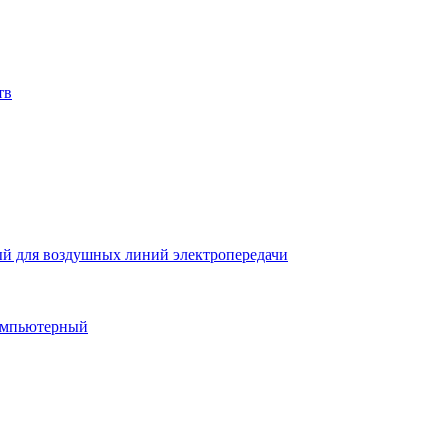
тв
й для воздушных линий электропередачи
компьютерный