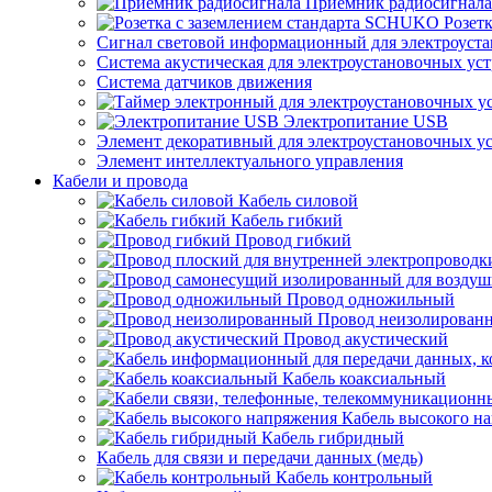
Приемник радиосигнала
Розет
Сигнал световой информационный для электроуста
Система акустическая для электроустановочных ус
Система датчиков движения
Электропитание USB
Элемент декоративный для электроустановочных у
Элемент интеллектуального управления
Кабели и провода
Кабель силовой
Кабель гибкий
Провод гибкий
Провод одножильный
Провод неизолирован
Провод акустический
Кабель коаксиальный
Кабель высокого н
Кабель гибридный
Кабель для связи и передачи данных (медь)
Кабель контрольный