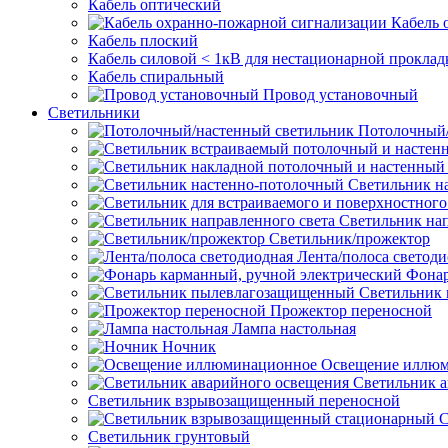
Кабель оптический
Кабель 
Кабель плоский
Кабель силовой < 1кВ для нестационарной проклад
Кабель спиральный
Провод установочный
Светильники
Потолочный/
Светильник н
Светильник нап
Светильник/прожектор
Лента/полоса светод
Фонар
Светильник
Прожектор переносной
Лампа настольная
Ночник
Освещение иллю
Светильник а
Светильник взрывозащищенный переносной
С
Светильник грунтовый