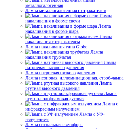
Лампа
металлогалогенная
Лампа металлогалогенная с отражателем
Лампа
накаливания в форме свечи
Лампа
накаливания в форме шара
Лампа
накаливания с отражателем
Лампа накаливания типа Globe
Лампа
накаливания трубчатая
Лампа
натриевая высокого давления
Лампа натриевая низкого давления
Лампа неоновая, иллюминационная, строб-лампа
Лампа
ртутная высокого давления
Лампа
ртутно-вольфрамовая дуговая
Лампа с
инфракрасным излучением
Лампа с УФ-
излучением
Лампа сигнальная светофора