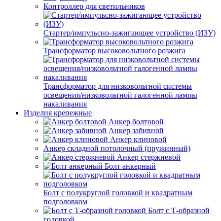
Контроллер для светильников
Стартер/импульсно-зажигающее устройство (ИЗУ)
Трансформатор высоковольтного розжига
Трансформатор для низковольтной системы
освещения/низковольтной галогенной лампы
накаливания
Изделия крепежные
Анкер болтовой
Анкер забивной
Анкер клиновой
Анкер складной потолочный (пружинный)
Анкер стержневой
Болт анкерный
Болт с полукруглой головкой и квадратным
подголовком
Болт с Т-образной
головкой