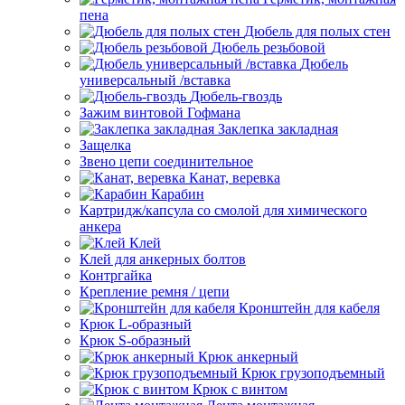
пена
Дюбель для полых стен
Дюбель резьбовой
Дюбель
универсальный /вставка
Дюбель-гвоздь
Зажим винтовой Гофмана
Заклепка закладная
Защелка
Звено цепи соединительное
Канат, веревка
Карабин
Картридж/капсула со смолой для химического
анкера
Клей
Клей для анкерных болтов
Контргайка
Крепление ремня / цепи
Кронштейн для кабеля
Крюк L-образный
Крюк S-образный
Крюк анкерный
Крюк грузоподъемный
Крюк с винтом