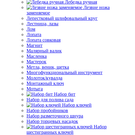
Лебедка ручная
Лезвие ножа
заменяемое
Лепестковый шлифовальный круг
Лестница, лазы
Лом
Лопата
Лопата совковая
Магнит
Малярный валик
Масленка
Мастерок
Метла, веник, щетка
Многофункциональный инструмент
Молоток/кувалда
Монтажный ключ
Мотыга
Набор бит
Набор для полива сада
Набор ключей
Набор пробойников
Набор разметочного шнура
Набор торцевых насадок
Набор
шестигранных ключей