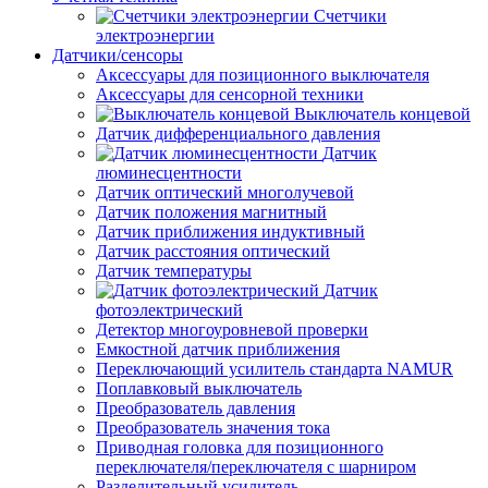
Счетчики
электроэнергии
Датчики/сенсоры
Аксессуары для позиционного выключателя
Аксессуары для сенсорной техники
Выключатель концевой
Датчик дифференциального давления
Датчик
люминесцентности
Датчик оптический многолучевой
Датчик положения магнитный
Датчик приближения индуктивный
Датчик расстояния оптический
Датчик температуры
Датчик
фотоэлектрический
Детектор многоуровневой проверки
Емкостной датчик приближения
Переключающий усилитель стандарта NAMUR
Поплавковый выключатель
Преобразователь давления
Преобразователь значения тока
Приводная головка для позиционного
переключателя/переключателя с шарниром
Разделительный усилитель