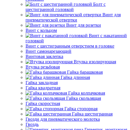
Болт с
шестигранной головкой
Винт для
пневматической отвертки
Винт для розетки
Винт с кольцом
Винт с накатанной
головкой
Винт с шестигранным отверстием в головке
Винт самонарезающий
Винтовая заклепка
Втулка изолирующая
Втулка резьбовая
Гайка барашковая
Гайка длинная
Гайка закладная
Гайка квадратная
Гайка колпачковая
Гайка скользящая
Гайка скоростная
Гайка стопорная
Гайка шестигранная
Гвозди для пневматического молотка
Гвоздь
Герметик, монтажная