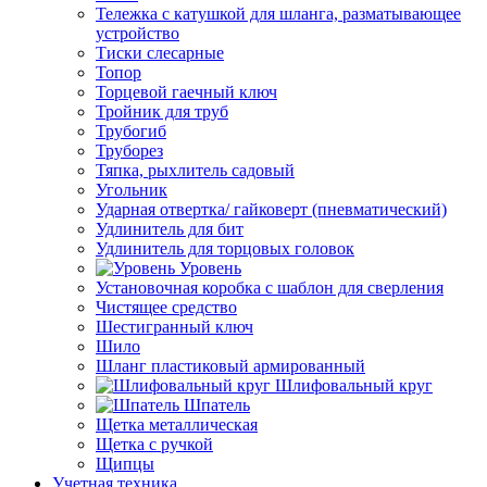
Тележка с катушкой для шланга, разматывающее
устройство
Тиски слесарные
Топор
Торцевой гаечный ключ
Тройник для труб
Трубогиб
Труборез
Тяпка, рыхлитель садовый
Угольник
Ударная отвертка/ гайковерт (пневматический)
Удлинитель для бит
Удлинитель для торцовых головок
Уровень
Установочная коробка с шаблон для сверления
Чистящее средство
Шестигранный ключ
Шило
Шланг пластиковый армированный
Шлифовальный круг
Шпатель
Щетка металлическая
Щетка с ручкой
Щипцы
Учетная техника