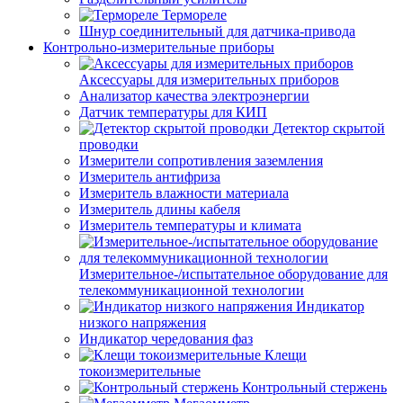
Термореле
Шнур соединительный для датчика-привода
Контрольно-измерительные приборы
Аксессуары для измерительных приборов
Анализатор качества электроэнергии
Датчик температуры для КИП
Детектор скрытой
проводки
Измерители сопротивления заземления
Измеритель антифриза
Измеритель влажности материала
Измеритель длины кабеля
Измеритель температуры и климата
Измерительное-/испытательное оборудование для
телекоммуникационной технологии
Индикатор
низкого напряжения
Индикатор чередования фаз
Клещи
токоизмерительные
Контрольный стержень