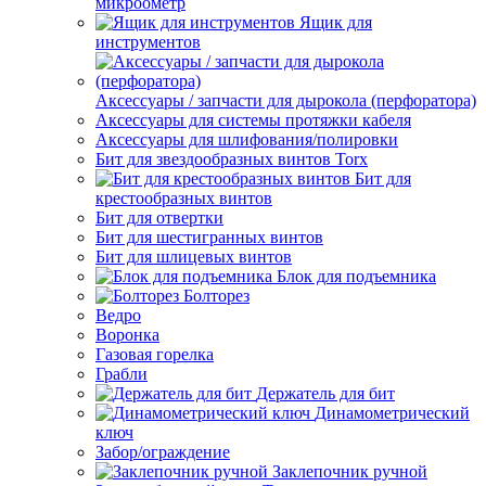
микроометр
Ящик для
инструментов
Аксессуары / запчасти для дырокола (перфоратора)
Аксессуары для системы протяжки кабеля
Аксессуары для шлифования/полировки
Бит для звездообразных винтов Torx
Бит для
крестообразных винтов
Бит для отвертки
Бит для шестигранных винтов
Бит для шлицевых винтов
Блок для подъемника
Болторез
Ведро
Воронка
Газовая горелка
Грабли
Держатель для бит
Динамометрический
ключ
Забор/ограждение
Заклепочник ручной