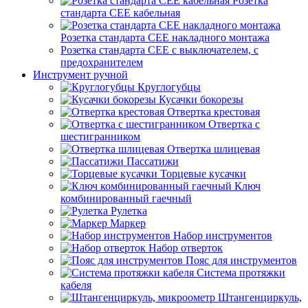
Розетка
стандарта СЕЕ кабельная
Розетка стандарта СЕЕ накладного монтажа
Розетка стандарта СЕЕ с выключателем, с
предохранителем
Инструмент ручной
Круглогубцы
Кусачки бокорезы
Отвертка крестовая
Отвертка с
шестигранником
Отвертка шлицевая
Пассатижи
Торцевые кусачки
Ключ
комбинированный гаечный
Рулетка
Маркер
Набор инструментов
Набор отверток
Пояс для инструментов
Система протяжки
кабеля
Штангенциркуль,