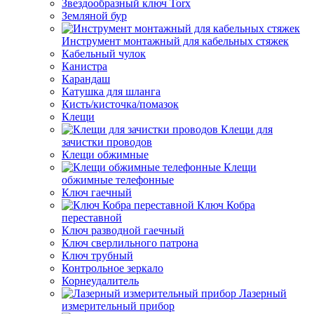
Звездообразный ключ Torx
Земляной бур
Инструмент монтажный для кабельных стяжек
Кабельный чулок
Канистра
Карандаш
Катушка для шланга
Кисть/кисточка/помазок
Клещи
Клещи для
зачистки проводов
Клещи обжимные
Клещи
обжимные телефонные
Ключ гаечный
Ключ Кобра
переставной
Ключ разводной гаечный
Ключ сверлильного патрона
Ключ трубный
Контрольное зеркало
Корнеудалитель
Лазерный
измерительный прибор