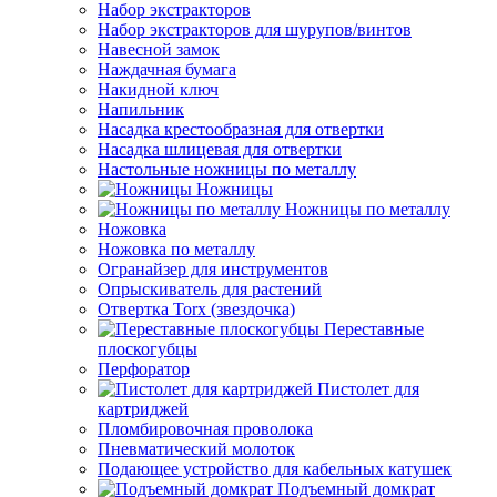
Набор экстракторов
Набор экстракторов для шурупов/винтов
Навесной замок
Наждачная бумага
Накидной ключ
Напильник
Насадка крестообразная для отвертки
Насадка шлицевая для отвертки
Настольные ножницы по металлу
Ножницы
Ножницы по металлу
Ножовка
Ножовка по металлу
Огранайзер для инструментов
Опрыскиватель для растений
Отвертка Torx (звездочка)
Переставные
плоскогубцы
Перфоратор
Пистолет для
картриджей
Пломбировочная проволока
Пневматический молоток
Подающее устройство для кабельных катушек
Подъемный домкрат