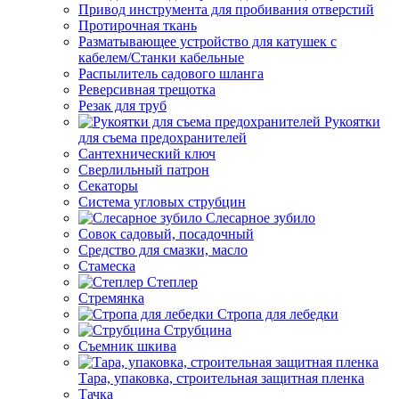
Привод инструмента для пробивания отверстий
Протирочная ткань
Разматывающее устройство для катушек с
кабелем/Станки кабельные
Распылитель садового шланга
Реверсивная трещотка
Резак для труб
Рукоятки
для съема предохранителей
Сантехнический ключ
Сверлильный патрон
Секаторы
Система угловых струбцин
Слесарное зубило
Совок садовый, посадочный
Средство для смазки, масло
Стамеска
Степлер
Стремянка
Стропа для лебедки
Струбцина
Съемник шкива
Тара, упаковка, строительная защитная пленка
Тачка