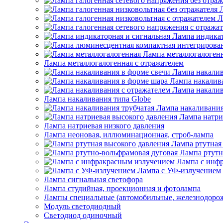
Л
Лампа индикат
Лампа металлогалоген
Лампа металлогалогенная с отражателем
Лампа накалив
Лампа накалив
Лампа накалив
Лампа накаливания типа Globe
Лампа накаливания
Лампа натри
Лампа натриевая низкого давления
Лампа неоновая, иллюминационная, строб-лампа
Лампа ртутная
Лампа ртутн
Лампа с инф
Лампа с УФ-излучением
Лампа сигнальная светофора
Лампа студийная, проекционная и фотолампа
Лампы специальные (автомобильные, железнодорож
Модуль светодиодный
Светодиод одиночный