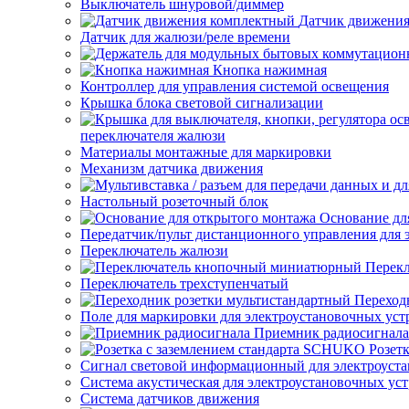
Выключатель шнуровой/диммер
Датчик движени
Датчик для жалюзи/реле времени
Кнопка нажимная
Контроллер для управления системой освещения
Крышка блока световой сигнализации
переключателя жалюзи
Материалы монтажные для маркировки
Механизм датчика движения
Настольный розеточный блок
Основание дл
Передатчик/пульт дистанционного управления для 
Переключатель жалюзи
Перек
Переключатель трехступенчатый
Переход
Поле для маркировки для электроустановочных уст
Приемник радиосигнала
Розет
Сигнал световой информационный для электроуста
Система акустическая для электроустановочных ус
Система датчиков движения