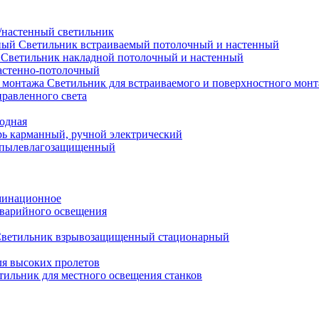
настенный светильник
Светильник встраиваемый потолочный и настенный
Светильник накладной потолочный и настенный
астенно-потолочный
Светильник для встраиваемого и поверхностного мон
равленного света
иодная
ь карманный, ручной электрический
 пылевлагозащищенный
минационное
варийного освещения
ветильник взрывозащищенный стационарный
ля высоких пролетов
тильник для местного освещения станков