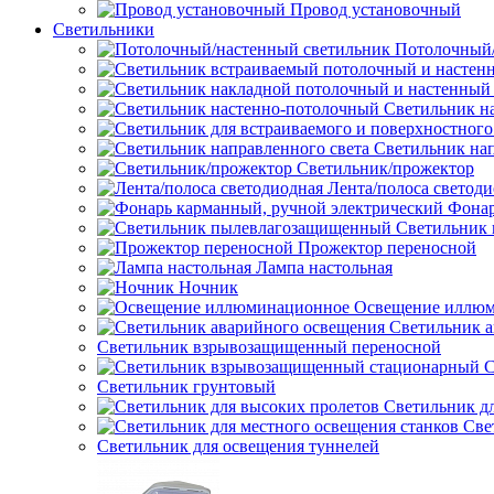
Провод установочный
Светильники
Потолочный/
Светильник н
Светильник нап
Светильник/прожектор
Лента/полоса светод
Фонар
Светильник
Прожектор переносной
Лампа настольная
Ночник
Освещение иллю
Светильник а
Светильник взрывозащищенный переносной
С
Светильник грунтовый
Светильник д
Све
Светильник для освещения туннелей