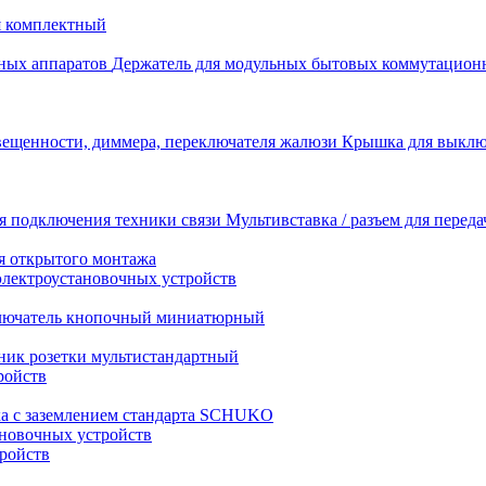
я комплектный
Держатель для модульных бытовых коммутацион
Крышка для выключ
Мультивставка / разъем для перед
я открытого монтажа
электроустановочных устройств
лючатель кнопочный миниатюрный
ник розетки мультистандартный
ройств
ка с заземлением стандарта SCHUKO
новочных устройств
тройств