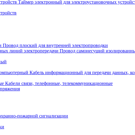
Таймер электронный для электроустановочных устройс
стройств
Провод плоский для внутренней электропроводки
Провод самонесущий изолированны
ный
Кабель информационный для передачи данных, 
Кабели связи, телефонные, телекоммуникационные
апряжения
охранно-пожарной сигнализации
ки