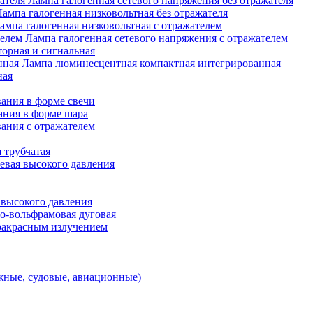
Лампа галогенная сетевого напряжения без отражателя
Лампа галогенная низковольтная без отражателя
ампа галогенная низковольтная с отражателем
Лампа галогенная сетевого напряжения с отражателем
орная и сигнальная
Лампа люминесцентная компактная интегрированная
ная
ания в форме свечи
ания в форме шара
ания с отражателем
 трубчатая
евая высокого давления
 высокого давления
о-вольфрамовая дуговая
ракрасным излучением
ные, судовые, авиационные)