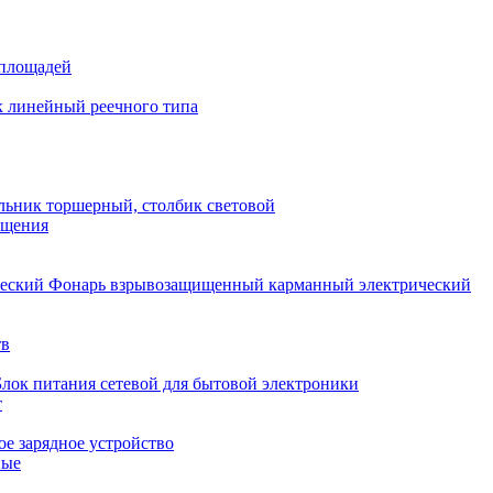
 площадей
 линейный реечного типа
льник торшерный, столбик световой
ещения
Фонарь взрывозащищенный карманный электрический
тв
Блок питания сетевой для бытовой электроники
т
е зарядное устройство
ные