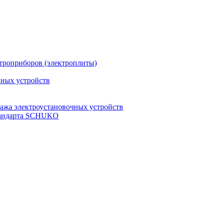
троприборов (электроплиты)
чных устройств
ажа электроустановочных устройств
стандарта SCHUKO