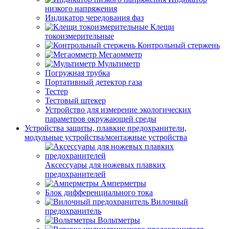
низкого напряжения
Индикатор чередования фаз
Клещи
токоизмерительные
Контрольный стержень
Мегаомметр
Мультиметр
Погружная трубка
Портативный детектор газа
Тестер
Тестовый штекер
Устройство для измерение экологических
параметров окружающей среды
Устройства защиты, плавкие предохранители,
модульные устройства/монтажные устройства
Аксессуары для ножевых плавких
предохранителей
Амперметры
Блок дифференциального тока
Вилочный
предохранитель
Вольтметры