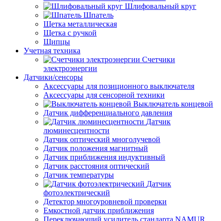
Шлифовальный круг
Шпатель
Щетка металлическая
Щетка с ручкой
Щипцы
Учетная техника
Счетчики
электроэнергии
Датчики/сенсоры
Аксессуары для позиционного выключателя
Аксессуары для сенсорной техники
Выключатель концевой
Датчик дифференциального давления
Датчик
люминесцентности
Датчик оптический многолучевой
Датчик положения магнитный
Датчик приближения индуктивный
Датчик расстояния оптический
Датчик температуры
Датчик
фотоэлектрический
Детектор многоуровневой проверки
Емкостной датчик приближения
Переключающий усилитель стандарта NAMUR