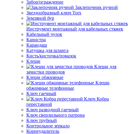
Забор/ограждение
Заклепочник ручной
Звездообразный ключ Torx
Земляной бур
Инструмент монтажный для кабельных стяжек
Кабельный чулок
Канистра
Карандаш
Катушка для шланга
Кисть/кисточка/помазок
Клещи
Клещи для
зачистки проводов
Клещи обжимные
Клещи
обжимные телефонные
Ключ гаечный
Ключ Кобра
переставной
Ключ разводной гаечный
Ключ сверлильного патрона
Ключ трубный
Контрольное зеркало
Корнеудалитель