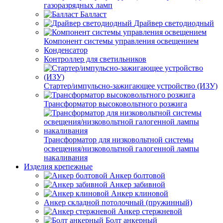
газоразрядных ламп
Балласт
Драйвер светодиодный
Компонент системы управления освещением
Конденсатор
Контроллер для светильников
Стартер/импульсно-зажигающее устройство (ИЗУ)
Трансформатор высоковольтного розжига
Трансформатор для низковольтной системы
освещения/низковольтной галогенной лампы
накаливания
Изделия крепежные
Анкер болтовой
Анкер забивной
Анкер клиновой
Анкер складной потолочный (пружинный)
Анкер стержневой
Болт анкерный