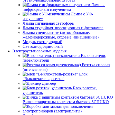
ртутно-вольфрамовая дуговая
Лампа с
инфракрасным излучением
Лампа с УФ-
излучением
Лампа сигнальная светофора
Лампа студийная, проекционная и фотолампа
Лампы специальные (автомобильные,
железнодорожные, судовые, авиационные)
Модуль светодиодный
Светодиод одиночный
Электроустановочные изделия
Выключатели,
переключатели
Розетка силовая
(штепсельная)
Блок
"Выключатель-розетка"
Диммер
Блок розеток,
удлинитель
Вилка с защитным контактом бытовая SCHUKO