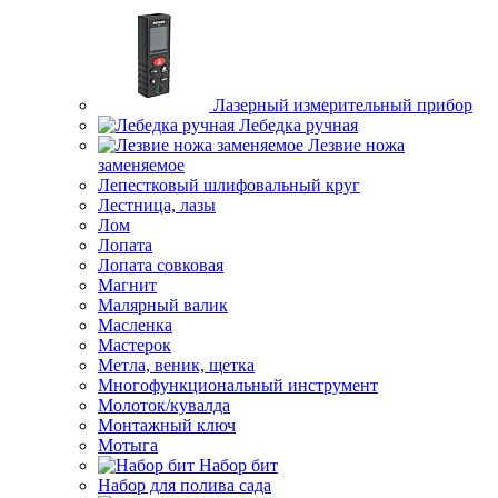
Лазерный измерительный прибор
Лебедка ручная
Лезвие ножа
заменяемое
Лепестковый шлифовальный круг
Лестница, лазы
Лом
Лопата
Лопата совковая
Магнит
Малярный валик
Масленка
Мастерок
Метла, веник, щетка
Многофункциональный инструмент
Молоток/кувалда
Монтажный ключ
Мотыга
Набор бит
Набор для полива сада