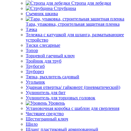
Стропа для лебедки
Струбцина
Съемник шкива
Тара, упаковка, строительная защитная пленка
Тачка
Тележка с катушкой для шланга, разматывающее
устройство
Тиски слесарные
Топор
Торцевой гаечный ключ
Тройник для труб
Трубогиб
Труборез
Тяпка, рыхлитель садовый
Угольник
Ударная отвертка/ гайковерт (пневматический)
Удлинитель для бит
Удлинитель для торцовых головок
Уровень
Установочная коробка с шаблон для сверления
Чистящее средство
Шестигранный ключ
Шило
Шланг пластиковый армированный