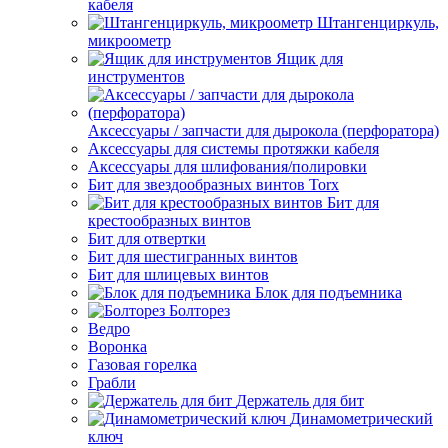
кабеля
Штангенциркуль,
микроометр
Ящик для
инструментов
Аксессуары / запчасти для дырокола (перфоратора)
Аксессуары для системы протяжки кабеля
Аксессуары для шлифования/полировки
Бит для звездообразных винтов Torx
Бит для
крестообразных винтов
Бит для отвертки
Бит для шестигранных винтов
Бит для шлицевых винтов
Блок для подъемника
Болторез
Ведро
Воронка
Газовая горелка
Грабли
Держатель для бит
Динамометрический
ключ