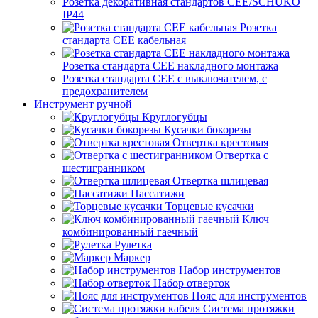
Розетка декоративная стандартов CEE/SCHUKO
IP44
Розетка
стандарта СЕЕ кабельная
Розетка стандарта СЕЕ накладного монтажа
Розетка стандарта СЕЕ с выключателем, с
предохранителем
Инструмент ручной
Круглогубцы
Кусачки бокорезы
Отвертка крестовая
Отвертка с
шестигранником
Отвертка шлицевая
Пассатижи
Торцевые кусачки
Ключ
комбинированный гаечный
Рулетка
Маркер
Набор инструментов
Набор отверток
Пояс для инструментов
Система протяжки