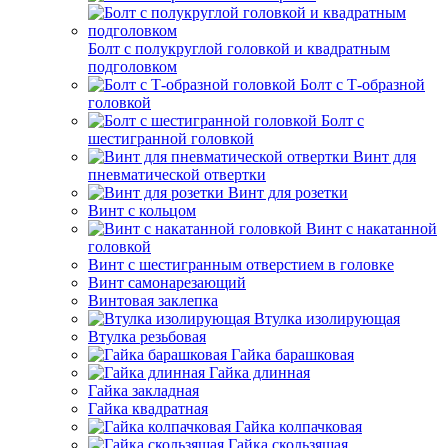
Болт с полукруглой головкой и квадратным
подголовком
Болт с Т-образной
головкой
Болт с
шестигранной головкой
Винт для
пневматической отвертки
Винт для розетки
Винт с кольцом
Винт с накатанной
головкой
Винт с шестигранным отверстием в головке
Винт самонарезающий
Винтовая заклепка
Втулка изолирующая
Втулка резьбовая
Гайка барашковая
Гайка длинная
Гайка закладная
Гайка квадратная
Гайка колпачковая
Гайка скользящая