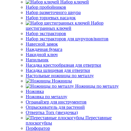
Набор ключей
Набор пробойников
Набор разметочного шнура
Набор торцевых насадок
Набор
шестигранных ключей
Набор экстракторов
Набор экстракторов для шурупов/винтов
Навесной замок
Наждачная бумага
Накидной ключ
Напильник
Насадка крестообразная для отвертки
Насадка шлицевая для отвертки
Настольные ножницы по металлу
Ножницы
Ножницы по металлу
Ножовка
Ножовка по металлу
Огранайзер для инструментов
Опрыскиватель для растений
Отвертка Torx (звездочка)
Переставные
плоскогубцы
Перфоратор