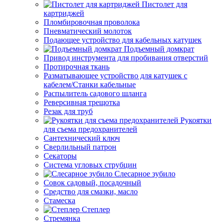
Пистолет для
картриджей
Пломбировочная проволока
Пневматический молоток
Подающее устройство для кабельных катушек
Подъемный домкрат
Привод инструмента для пробивания отверстий
Протирочная ткань
Разматывающее устройство для катушек с
кабелем/Станки кабельные
Распылитель садового шланга
Реверсивная трещотка
Резак для труб
Рукоятки
для съема предохранителей
Сантехнический ключ
Сверлильный патрон
Секаторы
Система угловых струбцин
Слесарное зубило
Совок садовый, посадочный
Средство для смазки, масло
Стамеска
Степлер
Стремянка