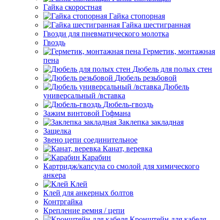
Гайка скоростная
Гайка стопорная
Гайка шестигранная
Гвозди для пневматического молотка
Гвоздь
Герметик, монтажная
пена
Дюбель для полых стен
Дюбель резьбовой
Дюбель
универсальный /вставка
Дюбель-гвоздь
Зажим винтовой Гофмана
Заклепка закладная
Защелка
Звено цепи соединительное
Канат, веревка
Карабин
Картридж/капсула со смолой для химического
анкера
Клей
Клей для анкерных болтов
Контргайка
Крепление ремня / цепи
Кронштейн для кабеля