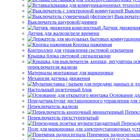
Выключ
Выключател
Выключатель шнуровой/диммер
Датчик движени
Датчик для жалюзи/реле времени
Кнопка нажимная
Контроллер для управления системой освещения
Крышка блока световой сигнализации
переключателя жалюзи
Материалы монтажные для маркировки
Механизм датчика движения
Настольный розеточный блок
Основание дл
Передатчик/пульт дистанционного управления для 
Переключатель жалюзи
Перек
Переключатель трехступенчатый
Переход
Поле для маркировки для электроустановочных уст
Приемник радиосигнала