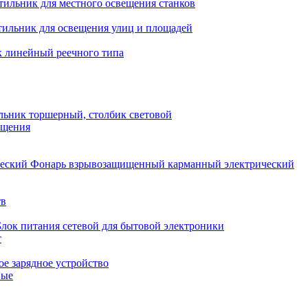
тильник для местного освещения станков
тильник для освещения улиц и площадей
 линейный реечного типа
льник торшерный, столбик световой
ещения
Фонарь взрывозащищенный карманный электрический
тв
Блок питания сетевой для бытовой электроники
т
е зарядное устройство
ные