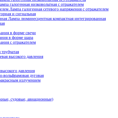
ампа галогенная низковольтная с отражателем
Лампа галогенная сетевого напряжения с отражателем
орная и сигнальная
Лампа люминесцентная компактная интегрированная
ная
ания в форме свечи
ания в форме шара
ания с отражателем
 трубчатая
евая высокого давления
 высокого давления
о-вольфрамовая дуговая
ракрасным излучением
ные, судовые, авиационные)