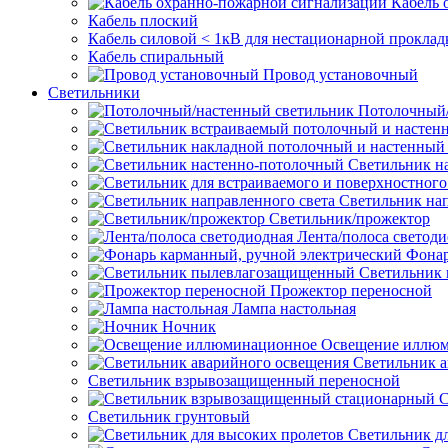
Кабель 
Кабель плоский
Кабель силовой < 1кВ для нестационарной проклад
Кабель спиральный
Провод установочный
Светильники
Потолочный/
Светильник н
Светильник нап
Светильник/прожектор
Лента/полоса светод
Фонар
Светильник
Прожектор переносной
Лампа настольная
Ночник
Освещение иллю
Светильник а
Светильник взрывозащищенный переносной
С
Светильник грунтовый
Светильник д