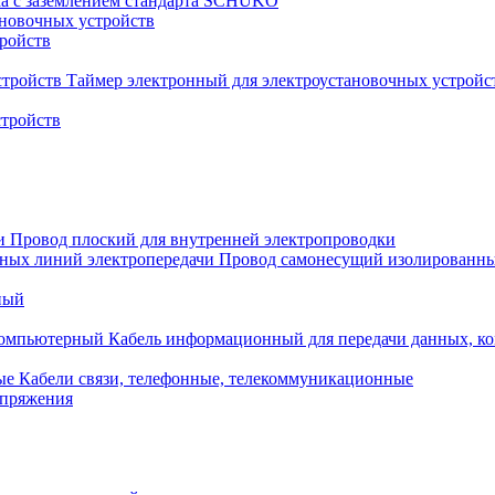
ка с заземлением стандарта SCHUKO
новочных устройств
тройств
Таймер электронный для электроустановочных устройс
стройств
Провод плоский для внутренней электропроводки
Провод самонесущий изолированны
ный
Кабель информационный для передачи данных, 
Кабели связи, телефонные, телекоммуникационные
апряжения