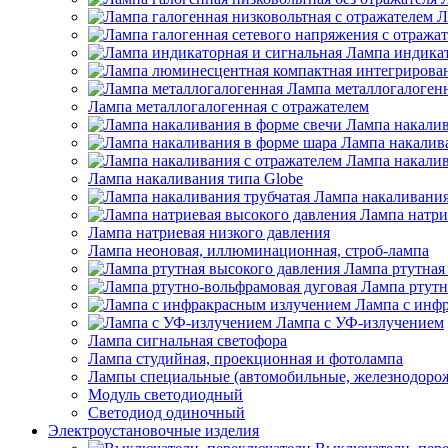
Л
Лампа индикат
Лампа металлогалоген
Лампа металлогалогенная с отражателем
Лампа накалив
Лампа накалив
Лампа накалив
Лампа накаливания типа Globe
Лампа накаливания
Лампа натри
Лампа натриевая низкого давления
Лампа неоновая, иллюминационная, строб-лампа
Лампа ртутная
Лампа ртутн
Лампа с инф
Лампа с УФ-излучением
Лампа сигнальная светофора
Лампа студийная, проекционная и фотолампа
Лампы специальные (автомобильные, железнодорож
Модуль светодиодный
Светодиод одиночный
Электроустановочные изделия