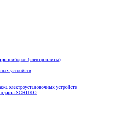
троприборов (электроплиты)
чных устройств
ажа электроустановочных устройств
стандарта SCHUKO