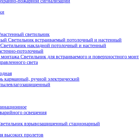
охранно-пожарной сигнализации
ки
настенный светильник
Светильник встраиваемый потолочный и настенный
Светильник накладной потолочный и настенный
астенно-потолочный
Светильник для встраиваемого и поверхностного мон
равленного света
иодная
ь карманный, ручной электрический
 пылевлагозащищенный
минационное
варийного освещения
ветильник взрывозащищенный стационарный
ля высоких пролетов