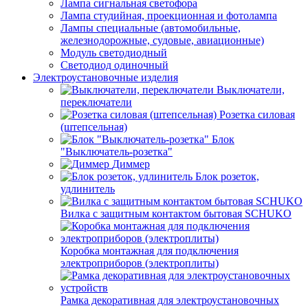
Лампа сигнальная светофора
Лампа студийная, проекционная и фотолампа
Лампы специальные (автомобильные,
железнодорожные, судовые, авиационные)
Модуль светодиодный
Светодиод одиночный
Электроустановочные изделия
Выключатели,
переключатели
Розетка силовая
(штепсельная)
Блок
"Выключатель-розетка"
Диммер
Блок розеток,
удлинитель
Вилка с защитным контактом бытовая SCHUKO
Коробка монтажная для подключения
электроприборов (электроплиты)
Рамка декоративная для электроустановочных