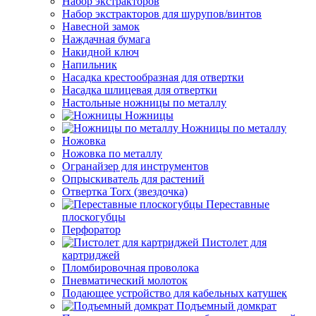
Набор экстракторов
Набор экстракторов для шурупов/винтов
Навесной замок
Наждачная бумага
Накидной ключ
Напильник
Насадка крестообразная для отвертки
Насадка шлицевая для отвертки
Настольные ножницы по металлу
Ножницы
Ножницы по металлу
Ножовка
Ножовка по металлу
Огранайзер для инструментов
Опрыскиватель для растений
Отвертка Torx (звездочка)
Переставные
плоскогубцы
Перфоратор
Пистолет для
картриджей
Пломбировочная проволока
Пневматический молоток
Подающее устройство для кабельных катушек
Подъемный домкрат