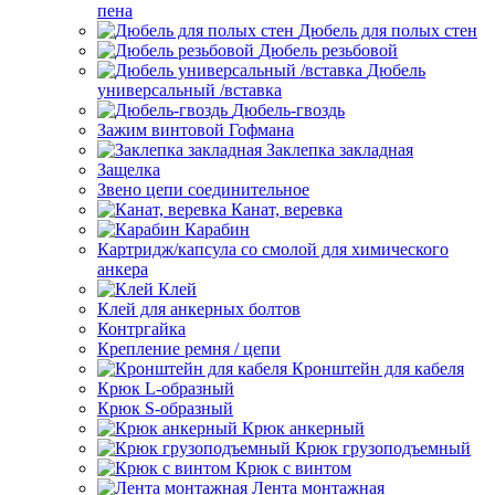
пена
Дюбель для полых стен
Дюбель резьбовой
Дюбель
универсальный /вставка
Дюбель-гвоздь
Зажим винтовой Гофмана
Заклепка закладная
Защелка
Звено цепи соединительное
Канат, веревка
Карабин
Картридж/капсула со смолой для химического
анкера
Клей
Клей для анкерных болтов
Контргайка
Крепление ремня / цепи
Кронштейн для кабеля
Крюк L-образный
Крюк S-образный
Крюк анкерный
Крюк грузоподъемный
Крюк с винтом
Лента монтажная