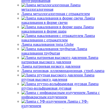
интегрированная
Лампа
металлогалогенная
Лампа металлогалогенная с отражателем
Лампа
накаливания в форме свечи
Лампа
накаливания в форме шара
Лампа
накаливания с отражателем
Лампа накаливания типа Globe
Лампа
накаливания трубчатая
Лампа
натриевая высокого давления
Лампа натриевая низкого давления
Лампа неоновая, иллюминационная, строб-лампа
Лампа
ртутная высокого давления
Лампа
ртутно-вольфрамовая дуговая
Лампа с
инфракрасным излучением
Лампа с УФ-
излучением