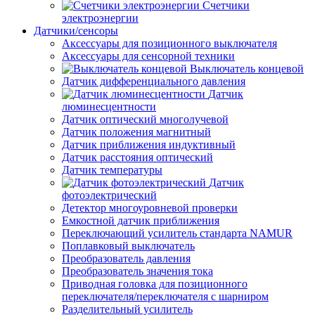
Счетчики
электроэнергии
Датчики/сенсоры
Аксессуары для позиционного выключателя
Аксессуары для сенсорной техники
Выключатель концевой
Датчик дифференциального давления
Датчик
люминесцентности
Датчик оптический многолучевой
Датчик положения магнитный
Датчик приближения индуктивный
Датчик расстояния оптический
Датчик температуры
Датчик
фотоэлектрический
Детектор многоуровневой проверки
Емкостной датчик приближения
Переключающий усилитель стандарта NAMUR
Поплавковый выключатель
Преобразователь давления
Преобразователь значения тока
Приводная головка для позиционного
переключателя/переключателя с шарниром
Разделительный усилитель