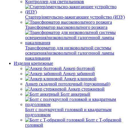
Контроллер для светильников
Стартер/импульсно-зажигающее устройство (ИЗУ)
Трансформатор высоковольтного розжига
Трансформатор для низковольтной системы
освещения/низковольтной галогенной лампы
накаливания
Изделия крепежные
Анкер болтовой
Анкер забивной
Анкер клиновой
Анкер складной потолочный (пружинный)
Анкер стержневой
Болт анкерный
Болт с полукруглой головкой и квадратным
подголовком
Болт с Т-образной
головкой