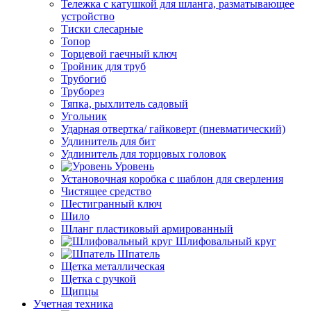
Тележка с катушкой для шланга, разматывающее
устройство
Тиски слесарные
Топор
Торцевой гаечный ключ
Тройник для труб
Трубогиб
Труборез
Тяпка, рыхлитель садовый
Угольник
Ударная отвертка/ гайковерт (пневматический)
Удлинитель для бит
Удлинитель для торцовых головок
Уровень
Установочная коробка с шаблон для сверления
Чистящее средство
Шестигранный ключ
Шило
Шланг пластиковый армированный
Шлифовальный круг
Шпатель
Щетка металлическая
Щетка с ручкой
Щипцы
Учетная техника