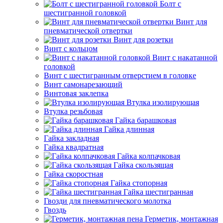
Болт с
шестигранной головкой
Винт для
пневматической отвертки
Винт для розетки
Винт с кольцом
Винт с накатанной
головкой
Винт с шестигранным отверстием в головке
Винт самонарезающий
Винтовая заклепка
Втулка изолирующая
Втулка резьбовая
Гайка барашковая
Гайка длинная
Гайка закладная
Гайка квадратная
Гайка колпачковая
Гайка скользящая
Гайка скоростная
Гайка стопорная
Гайка шестигранная
Гвозди для пневматического молотка
Гвоздь
Герметик, монтажная