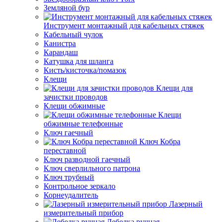
Земляной бур
Инструмент монтажный для кабельных стяжек
Кабельный чулок
Канистра
Карандаш
Катушка для шланга
Кисть/кисточка/помазок
Клещи
Клещи для
зачистки проводов
Клещи обжимные
Клещи
обжимные телефонные
Ключ гаечный
Ключ Кобра
переставной
Ключ разводной гаечный
Ключ сверлильного патрона
Ключ трубный
Контрольное зеркало
Корнеудалитель
Лазерный
измерительный прибор
Лебедка ручная