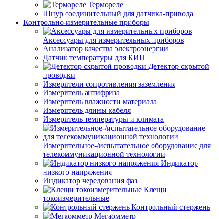
Термореле
Шнур соединительный для датчика-привода
Контрольно-измерительные приборы
Аксессуары для измерительных приборов
Анализатор качества электроэнергии
Датчик температуры для КИП
Детектор скрытой
проводки
Измерители сопротивления заземления
Измеритель антифриза
Измеритель влажности материала
Измеритель длины кабеля
Измеритель температуры и климата
Измерительное-/испытательное оборудование для
телекоммуникационной технологии
Индикатор
низкого напряжения
Индикатор чередования фаз
Клещи
токоизмерительные
Контрольный стержень
Мегаомметр