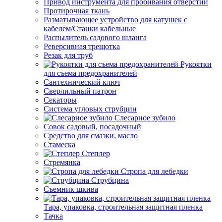
Привод инструмента для пробивания отверстий
Протирочная ткань
Разматывающее устройство для катушек с
кабелем/Станки кабельные
Распылитель садового шланга
Реверсивная трещотка
Резак для труб
Рукоятки
для съема предохранителей
Сантехнический ключ
Сверлильный патрон
Секаторы
Система угловых струбцин
Слесарное зубило
Совок садовый, посадочный
Средство для смазки, масло
Стамеска
Степлер
Стремянка
Стропа для лебедки
Струбцина
Съемник шкива
Тара, упаковка, строительная защитная пленка
Тачка