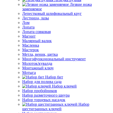
Лезвие ножа
заменяемое
Лепестковый шлифовальный круг
Лестница, лазы
Лом
Лопата
Лопата совковая
Магнит
Малярный валик
Масленка
Мастерок
Метла, веник, щетка
Многофункциональный инструмент
Молоток/кувалда
Монтажный ключ
Мотыга
Набор бит
Набор для полива сада
Набор ключей
Набор пробойников
Набор разметочного шнура
Набор торцевых насадок
Набор
шестигранных ключей