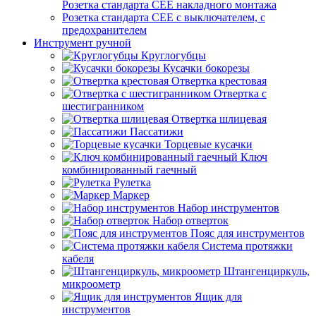
Розетка стандарта СЕЕ накладного монтажа
Розетка стандарта СЕЕ с выключателем, с
предохранителем
Инструмент ручной
Круглогубцы
Кусачки бокорезы
Отвертка крестовая
Отвертка с
шестигранником
Отвертка шлицевая
Пассатижи
Торцевые кусачки
Ключ
комбинированный гаечный
Рулетка
Маркер
Набор инструментов
Набор отверток
Пояс для инструментов
Система протяжки
кабеля
Штангенциркуль,
микроометр
Ящик для
инструментов