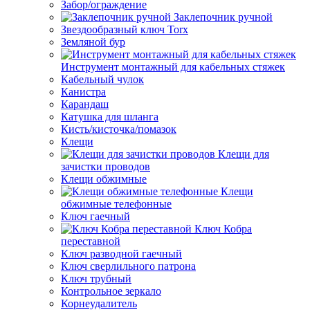
Забор/ограждение
Заклепочник ручной
Звездообразный ключ Torx
Земляной бур
Инструмент монтажный для кабельных стяжек
Кабельный чулок
Канистра
Карандаш
Катушка для шланга
Кисть/кисточка/помазок
Клещи
Клещи для
зачистки проводов
Клещи обжимные
Клещи
обжимные телефонные
Ключ гаечный
Ключ Кобра
переставной
Ключ разводной гаечный
Ключ сверлильного патрона
Ключ трубный
Контрольное зеркало
Корнеудалитель