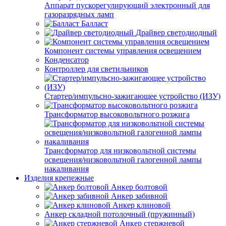
Аппарат пускорегулирующий электронный для
газоразрядных ламп
Балласт
Драйвер светодиодный
Компонент системы управления освещением
Конденсатор
Контроллер для светильников
Стартер/импульсно-зажигающее устройство (ИЗУ)
Трансформатор высоковольтного розжига
Трансформатор для низковольтной системы
освещения/низковольтной галогенной лампы
накаливания
Изделия крепежные
Анкер болтовой
Анкер забивной
Анкер клиновой
Анкер складной потолочный (пружинный)
Анкер стержневой