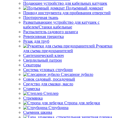
Подающее устройство для кабельных катушек
Подъемный домкрат
Привод инструмента для пробивания отверстий
Протирочная ткань
Разматывающее устройство для катушек с
кабелем/Станки кабельные
Распылитель садового шланга
Реверсивная трещотка
Резак для труб
Рукоятки
для съема предохранителей
Сантехнический ключ
Сверлильный патрон
Секаторы
Система угловых струбцин
Слесарное зубило
Совок садовый, посадочный
Средство для смазки, масло
Стамеска
Степлер
Стремянка
Стропа для лебедки
Струбцина
Съемник шкива