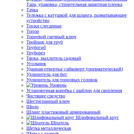
Тара, упаковка, строительная защитная пленка
Тачка
Тележка с катушкой для шланга, разматывающее
устройство
Тиски слесарные
Топор
Торцевой гаечный ключ
Тройник для труб
Трубогиб
Труборез
Тяпка, рыхлитель садовый
Угольник
Ударная отвертка/ гайковерт (пневматический)
Удлинитель для бит
Удлинитель для торцовых головок
Уровень
Установочная коробка с шаблон для сверления
Чистящее средство
Шестигранный ключ
Шило
Шланг пластиковый армированный
Шлифовальный круг
Шпатель
Щетка металлическая
Щетка с ручкой