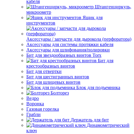
кабеля
Штангенциркуль,
микроометр
Ящик для
инструментов
Аксессуары / запчасти для дырокола (перфоратора)
Аксессуары для системы протяжки кабеля
Аксессуары для шлифования/полировки
Бит для звездообразных винтов Torx
Бит для
крестообразных винтов
Бит для отвертки
Бит для шестигранных винтов
Бит для шлицевых винтов
Блок для подъемника
Болторез
Ведро
Воронка
Газовая горелка
Грабли
Держатель для бит
Динамометрический
ключ