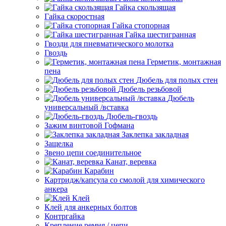
Гайка скользящая
Гайка скоростная
Гайка стопорная
Гайка шестигранная
Гвозди для пневматического молотка
Гвоздь
Герметик, монтажная
пена
Дюбель для полых стен
Дюбель резьбовой
Дюбель
универсальный /вставка
Дюбель-гвоздь
Зажим винтовой Гофмана
Заклепка закладная
Защелка
Звено цепи соединительное
Канат, веревка
Карабин
Картридж/капсула со смолой для химического
анкера
Клей
Клей для анкерных болтов
Контргайка
Крепление ремня / цепи