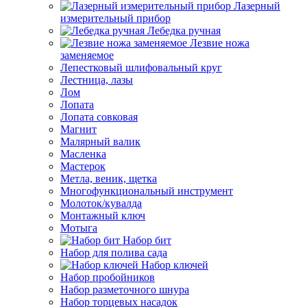
Лазерный
измерительный прибор
Лебедка ручная
Лезвие ножа
заменяемое
Лепестковый шлифовальный круг
Лестница, лазы
Лом
Лопата
Лопата совковая
Магнит
Малярный валик
Масленка
Мастерок
Метла, веник, щетка
Многофункциональный инструмент
Молоток/кувалда
Монтажный ключ
Мотыга
Набор бит
Набор для полива сада
Набор ключей
Набор пробойников
Набор разметочного шнура
Набор торцевых насадок