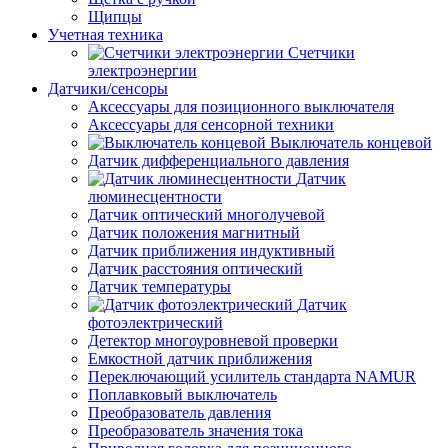
Щипцы
Учетная техника
Счетчики
электроэнергии
Датчики/сенсоры
Аксессуары для позиционного выключателя
Аксессуары для сенсорной техники
Выключатель концевой
Датчик дифференциального давления
Датчик
люминесцентности
Датчик оптический многолучевой
Датчик положения магнитный
Датчик приближения индуктивный
Датчик расстояния оптический
Датчик температуры
Датчик
фотоэлектрический
Детектор многоуровневой проверки
Емкостной датчик приближения
Переключающий усилитель стандарта NAMUR
Поплавковый выключатель
Преобразователь давления
Преобразователь значения тока