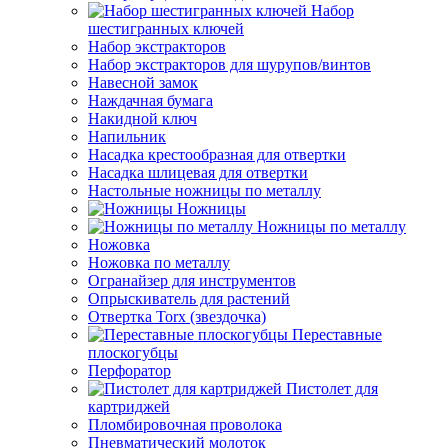
Набор
шестигранных ключей
Набор экстракторов
Набор экстракторов для шурупов/винтов
Навесной замок
Наждачная бумага
Накидной ключ
Напильник
Насадка крестообразная для отвертки
Насадка шлицевая для отвертки
Настольные ножницы по металлу
Ножницы
Ножницы по металлу
Ножовка
Ножовка по металлу
Огранайзер для инструментов
Опрыскиватель для растений
Отвертка Torx (звездочка)
Переставные
плоскогубцы
Перфоратор
Пистолет для
картриджей
Пломбировочная проволока
Пневматический молоток