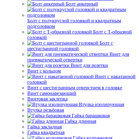
Болт анкерный
Болт с полукруглой головкой и квадратным
подголовком
Болт с Т-образной
головкой
Болт с
шестигранной головкой
Винт для
пневматической отвертки
Винт для розетки
Винт с кольцом
Винт с накатанной
головкой
Винт с шестигранным отверстием в головке
Винт самонарезающий
Винтовая заклепка
Втулка изолирующая
Втулка резьбовая
Гайка барашковая
Гайка длинная
Гайка закладная
Гайка квадратная
Гайка колпачковая