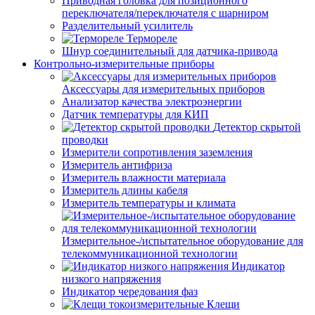
Приводная головка для позиционного
переключателя/переключателя с шарниром
Разделительный усилитель
Термореле
Шнур соединительный для датчика-привода
Контрольно-измерительные приборы
Аксессуары для измерительных приборов
Анализатор качества электроэнергии
Датчик температуры для КИП
Детектор скрытой
проводки
Измерители сопротивления заземления
Измеритель антифриза
Измеритель влажности материала
Измеритель длины кабеля
Измеритель температуры и климата
Измерительное-/испытательное оборудование для
телекоммуникационной технологии
Индикатор
низкого напряжения
Индикатор чередования фаз
Клещи