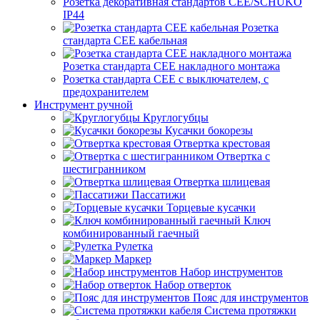
Розетка декоративная стандартов CEE/SCHUKO
IP44
Розетка
стандарта СЕЕ кабельная
Розетка стандарта СЕЕ накладного монтажа
Розетка стандарта СЕЕ с выключателем, с
предохранителем
Инструмент ручной
Круглогубцы
Кусачки бокорезы
Отвертка крестовая
Отвертка с
шестигранником
Отвертка шлицевая
Пассатижи
Торцевые кусачки
Ключ
комбинированный гаечный
Рулетка
Маркер
Набор инструментов
Набор отверток
Пояс для инструментов
Система протяжки