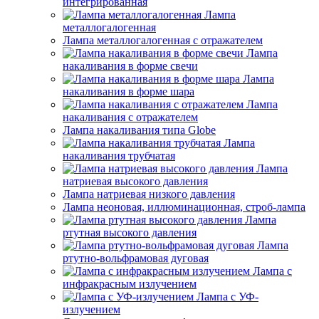
интегрированная
Лампа
металлогалогенная
Лампа металлогалогенная с отражателем
Лампа
накаливания в форме свечи
Лампа
накаливания в форме шара
Лампа
накаливания с отражателем
Лампа накаливания типа Globe
Лампа
накаливания трубчатая
Лампа
натриевая высокого давления
Лампа натриевая низкого давления
Лампа неоновая, иллюминационная, строб-лампа
Лампа
ртутная высокого давления
Лампа
ртутно-вольфрамовая дуговая
Лампа с
инфракрасным излучением
Лампа с УФ-
излучением