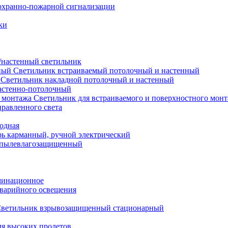
охранно-пожарной сигнализации
ки
настенный светильник
Светильник встраиваемый потолочный и настенный
Светильник накладной потолочный и настенный
астенно-потолочный
Светильник для встраиваемого и поверхностного мон
равленного света
иодная
ь карманный, ручной электрический
 пылевлагозащищенный
минационное
варийного освещения
ветильник взрывозащищенный стационарный
ля высоких пролетов