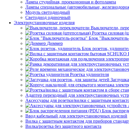
Лампа студийная, проекционная и фотолампа
Лампы специальные (автомобильные, железнодорож
Модуль светодиодный
Светодиод одиночный
Электроустановочные изделия
Выключатели, пер
Розетка силовая (
Блок "Выключатель-
Диммер
Блок розеток, удлините
Розетка удлинителя
Заглушка
Адаптер переходный для электроустановочных уст
Аксессуары для розетки/вилки с защитным контак
Блок распред
Ввод кабельный для электроустановочных изделий
Вилка с защитным контактом для приборов станд
Вилка/розетка без защитного контакта