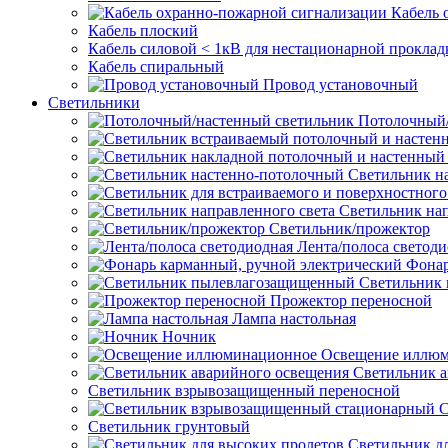
Кабель 
Кабель плоский
Кабель силовой < 1кВ для нестационарной проклад
Кабель спиральный
Провод установочный
Светильники
Потолочный/
Светильник н
Светильник нап
Светильник/прожектор
Лента/полоса светод
Фонар
Светильник
Прожектор переносной
Лампа настольная
Ночник
Освещение иллю
Светильник а
Светильник взрывозащищенный переносной
С
Светильник грунтовый
Светильник д