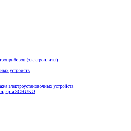
троприборов (электроплиты)
чных устройств
ажа электроустановочных устройств
стандарта SCHUKO