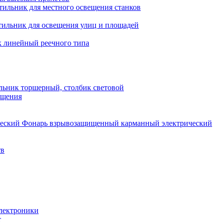
тильник для местного освещения станков
тильник для освещения улиц и площадей
 линейный реечного типа
льник торшерный, столбик световой
ещения
Фонарь взрывозащищенный карманный электрический
тв
электроники
т