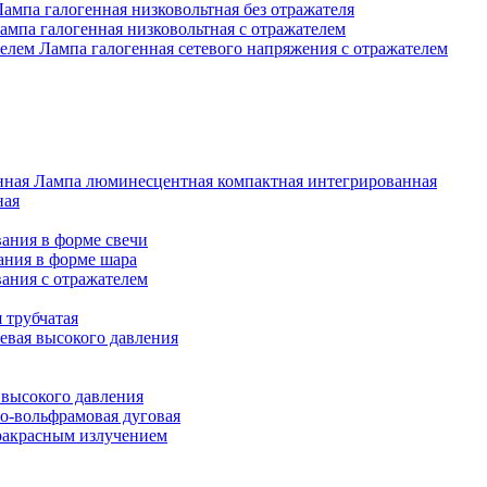
Лампа галогенная низковольтная без отражателя
ампа галогенная низковольтная с отражателем
Лампа галогенная сетевого напряжения с отражателем
Лампа люминесцентная компактная интегрированная
ная
ания в форме свечи
ания в форме шара
ания с отражателем
 трубчатая
евая высокого давления
 высокого давления
о-вольфрамовая дуговая
ракрасным излучением