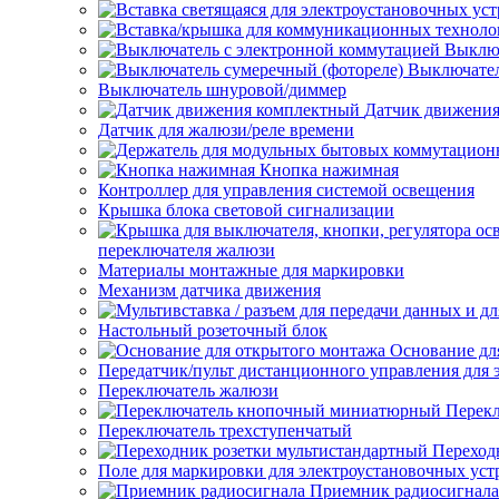
Выключ
Выключател
Выключатель шнуровой/диммер
Датчик движени
Датчик для жалюзи/реле времени
Кнопка нажимная
Контроллер для управления системой освещения
Крышка блока световой сигнализации
переключателя жалюзи
Материалы монтажные для маркировки
Механизм датчика движения
Настольный розеточный блок
Основание дл
Передатчик/пульт дистанционного управления для 
Переключатель жалюзи
Перек
Переключатель трехступенчатый
Переход
Поле для маркировки для электроустановочных уст
Приемник радиосигнала