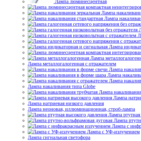
Лампа люминесцентная
Лампа накаливани
Лампа накаливан
Л
Лампа индикат
Лампа металлогалоген
Лампа металлогалогенная с отражателем
Лампа накалив
Лампа накалив
Лампа накалив
Лампа накаливания типа Globe
Лампа накаливания
Лампа натри
Лампа натриевая низкого давления
Лампа неоновая, иллюминационная, строб-лампа
Лампа ртутная
Лампа ртутн
Лампа с инф
Лампа с УФ-излучением
Лампа сигнальная светофора