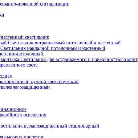
охранно-пожарной сигнализации
ки
настенный светильник
Светильник встраиваемый потолочный и настенный
Светильник накладной потолочный и настенный
астенно-потолочный
Светильник для встраиваемого и поверхностного мон
равленного света
иодная
ь карманный, ручной электрический
 пылевлагозащищенный
минационное
варийного освещения
ветильник взрывозащищенный стационарный
ля высоких пролетов