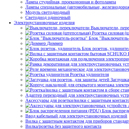
Лампа студийная, проекционная и фотолампа
Лампы специальные (автомобильные, железнодорож
Модуль светодиодный
Светодиод одиночный
Электроустановочные изделия
Выключатели, пер
Розетка силовая (
Блок "Выключатель-
Диммер
Блок розеток, удлините
Розетка удлинителя
Заглушка
Адаптер переходный для электроустановочных уст
Аксессуары для розетки/вилки с защитным контак
Блок распред
Ввод кабельный для электроустановочных изделий
Вилка с защитным контактом для приборов станд
Вилка/розетка без защитного контакта