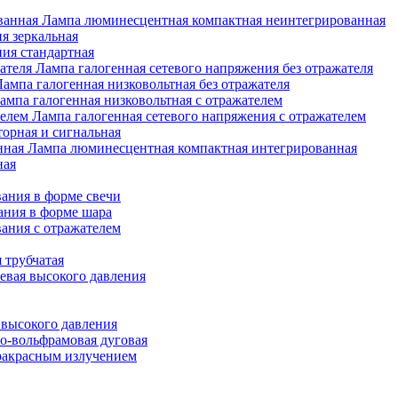
Лампа люминесцентная компактная неинтегрированная
я зеркальная
ия стандартная
Лампа галогенная сетевого напряжения без отражателя
Лампа галогенная низковольтная без отражателя
ампа галогенная низковольтная с отражателем
Лампа галогенная сетевого напряжения с отражателем
орная и сигнальная
Лампа люминесцентная компактная интегрированная
ная
ания в форме свечи
ания в форме шара
ания с отражателем
 трубчатая
евая высокого давления
 высокого давления
о-вольфрамовая дуговая
ракрасным излучением