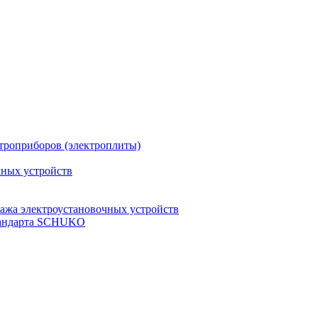
троприборов (электроплиты)
чных устройств
ажа электроустановочных устройств
стандарта SCHUKO