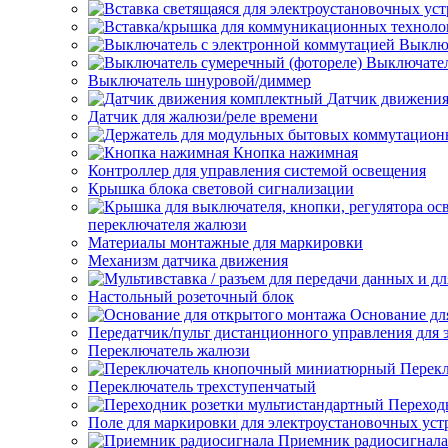
Выключ
Выключател
Выключатель шнуровой/диммер
Датчик движени
Датчик для жалюзи/реле времени
Кнопка нажимная
Контроллер для управления системой освещения
Крышка блока световой сигнализации
переключателя жалюзи
Материалы монтажные для маркировки
Механизм датчика движения
Настольный розеточный блок
Основание дл
Передатчик/пульт дистанционного управления для 
Переключатель жалюзи
Перек
Переключатель трехступенчатый
Переход
Поле для маркировки для электроустановочных уст
Приемник радиосигнала