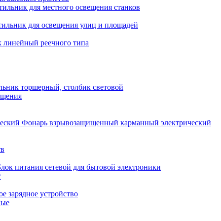
тильник для местного освещения станков
тильник для освещения улиц и площадей
 линейный реечного типа
льник торшерный, столбик световой
ещения
Фонарь взрывозащищенный карманный электрический
тв
Блок питания сетевой для бытовой электроники
т
е зарядное устройство
ные